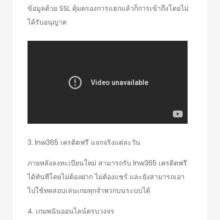
ข้อมูลด้วย SSL คุ้มครองการแฮกแล้วก็การเข้าถึงโดยไม่
ได้รับอนุญาต
3. lnw365 เครดิตฟรี แจกจริงแต่ละวัน
ภายหลังลงทะเบียนใหม่ สามารถรับ lnw365 เครดิตฟรี
ได้ทันทีโดยไม่ต้องฝาก ไม่ต้องแชร์ และยังสามารถเอา
ไปใช้ทดสอบเล่นเกมทุกจำพวกบนระบบได้
4. เกมพนันออนไลน์ครบวงจร