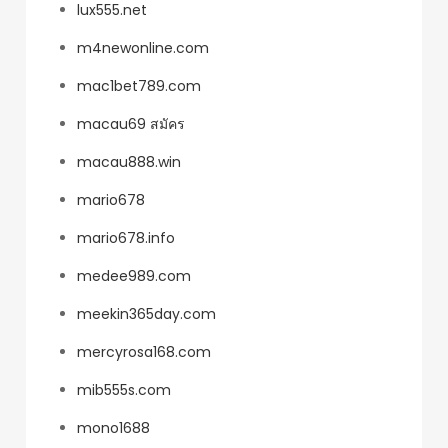
lux555.net
m4newonline.com
mac1bet789.com
macau69 สมัคร
macau888.win
mario678
mario678.info
medee989.com
meekin365day.com
mercyrosa168.com
mib555s.com
mono1688