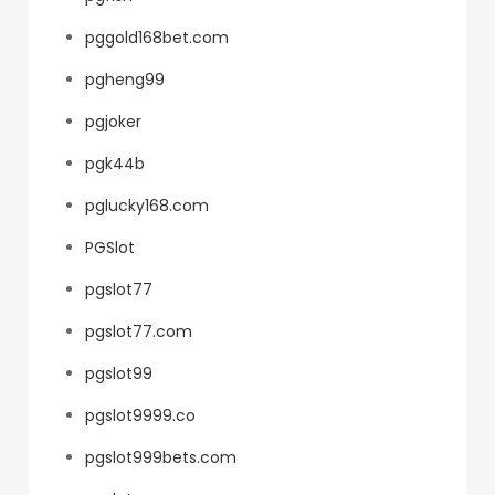
pggold168bet.com
pgheng99
pgjoker
pgk44b
pglucky168.com
PGSlot
pgslot77
pgslot77.com
pgslot99
pgslot9999.co
pgslot999bets.com