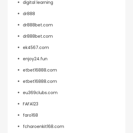
digital learning
dr888
dr888bet.com
dr888bet.com
ek4567.com
enjoy24.fun
etbet16888.com
etbet16888.com
eu369clubs.com
FAFA123
faro168
fcharoenkit168.com