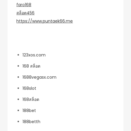
faro168
สล็อต456
https://www.puntaek66.me
หมวดหมู่
123xos.com
168 สล็อต
1688vegasx.com
168slot
168สล็อต
188bet
188betth