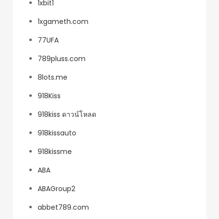
1xbit1
1xgameth.com
77UFA
789pluss.com
8lots.me
918Kiss
918kiss ดาวน์โหลด
918kissauto
918kissme
ABA
ABAGroup2
abbet789.com