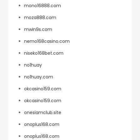
mono16888.com
moza888.com
mwin9s.com
nemo168casino.com
niseko168bet.com
no1huay
no1huay.com
okcasino159.com
okcasino159.com
onesiamclub.site
onoplus168.com
onoplus168.com