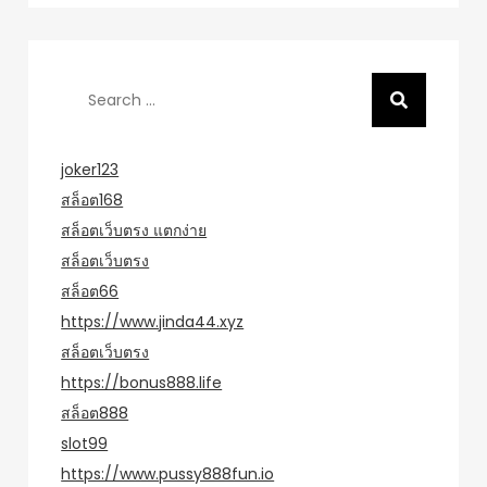
Search
for:
joker123
สล็อต168
สล็อตเว็บตรง แตกง่าย
สล็อตเว็บตรง
สล็อต66
https://www.jinda44.xyz
สล็อตเว็บตรง
https://bonus888.life
สล็อต888
slot99
https://www.pussy888fun.io