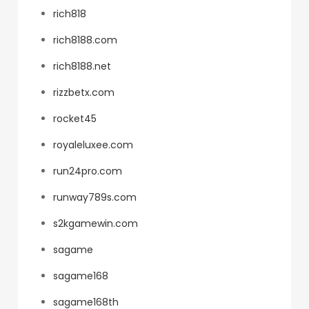
rich818
rich8188.com
rich8188.net
rizzbetx.com
rocket45
royaleluxee.com
run24pro.com
runway789s.com
s2kgamewin.com
sagame
sagame168
sagame168th