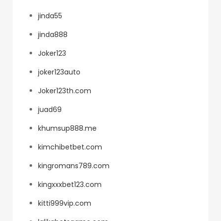
jinda55
jinda888
Joker123
joker123auto
Joker123th.com
juad69
khumsup888.me
kimchibetbet.com
kingromans789.com
kingxxxbet123.com
kitti999vip.com