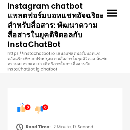
Skip
instagram chatbot
to
แพลตฟอร์มบอทแชทอัจฉริยะ
content
สำหรับสื่อสาร: พัฒนาความ
สื่อสารในยุคดิจิตอลกับ
InstaChatBot
https://instachatbot.io เสนอแพลตฟอร์มบอทแช
ทอัจฉริยะที่ช่วยปรับปรุงความสื่อสารในยุคดิจิตอล ค้นพบ
ความสะดวกและประสิทธิภาพในการสื่อสารกับ
InstaChatBot ig chatbot
0
0
Read Time:
2 Minute, 17 Second