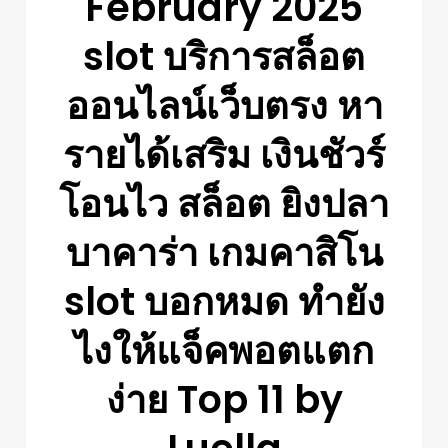
February 2025
slot บริการสล็อต
ออนไลน์เว็บตรง หา
รายได้เสริม เงินชัวร์
โอนไว สล็อต ยิงปลา
บาคาร่า เกมคาสิโน
slot บอกหมด ทำยัง
ไงให้แจ็คพอตแตก
ง่าย Top 11 by