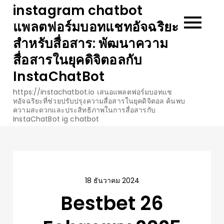
Skip
instagram chatbot
to
แพลตฟอร์มบอทแชทอัจฉริยะ
content
สำหรับสื่อสาร: พัฒนาความ
สื่อสารในยุคดิจิตอลกับ
InstaChatBot
https://instachatbot.io เสนอแพลตฟอร์มบอทแช
ทอัจฉริยะที่ช่วยปรับปรุงความสื่อสารในยุคดิจิตอล ค้นพบ
ความสะดวกและประสิทธิภาพในการสื่อสารกับ
InstaChatBot ig chatbot
18 ธันวาคม 2024
Bestbet 26