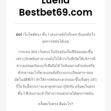
Luella
Bestbet69.com
slot
เว็บไซต์ตรง ชั้น 1 เล่นง่ายยังไงก็แตก มั่นอกมั่นใจ
ทุกการพนันได้เลย
การเล่น slot เว็บตรง ในปัจจุบันเป็นที่นิยมเยอะขึ้น
เพราะนักพนันสามารถมั่นใจได้ว่าเว็บที่เปิดให้บริการมี
ความปลอดภัยและก็เชื่อถือได้ ไม่ต้องผ่านตัวแทนหรือ
ตัวกลางอะไรก็ตามแถมยังมีระบบระเบียบฝาก-ถอน
อัตโนมัติที่เร็ว ทำให้การพนันสะดวกเยอะขึ้นเรื่อยๆ แล้ว
ก็ในวันนี้พวกเราจะพาทุกท่านมารู้จักกับ สล็อตเว็บตรง
ชั้น 1 ที่เล่นง่ายแล้วก็สามารถแตกง่ายได้ทุกการพนัน
สล็อตเว็บตรง คืออะไร?