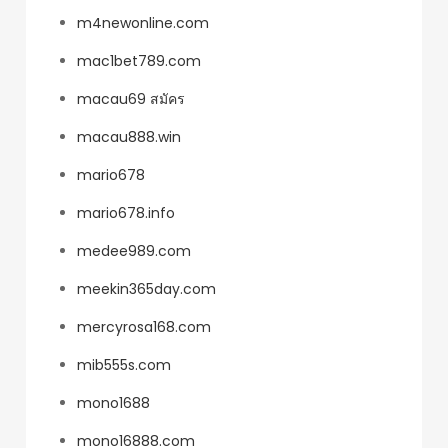
m4newonline.com
mac1bet789.com
macau69 สมัคร
macau888.win
mario678
mario678.info
medee989.com
meekin365day.com
mercyrosa168.com
mib555s.com
mono1688
mono16888.com