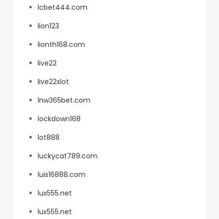
lcbet444.com
lion123
lionth168.com
live22
live22slot
lnw365bet.com
lockdown168
lot888
luckycat789.com
luis16888.com
lux555.net
lux555.net