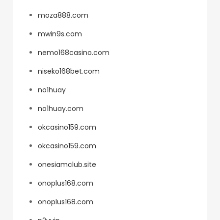
moza888.com
mwin9s.com
nemo168casino.com
niseko168bet.com
no1huay
no1huay.com
okcasino159.com
okcasino159.com
onesiamclub.site
onoplus168.com
onoplus168.com