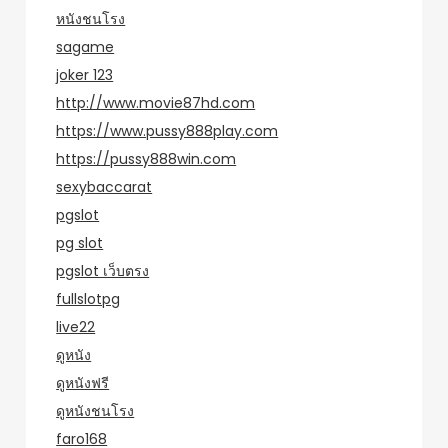
หนังชนโรง
sagame
joker 123
http://www.movie87hd.com
https://www.pussy888play.com
https://pussy888win.com
sexybaccarat
pgslot
pg slot
pgslot เว็บตรง
fullslotpg
live22
ดูหนัง
ดูหนังฟรี
ดูหนังชนโรง
faro168