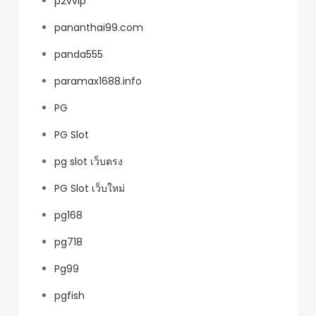
p2vvip
pananthai99.com
panda555
paramax1688.info
PG
PG Slot
pg slot เว็บตรง
PG Slot เว็บใหม่
pg168
pg718
Pg99
pgfish