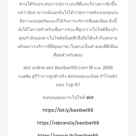
ท่านได้รับประสบการณ์การเล่นที่ดีและก็ง่ายมากยิ่งขึ้น
แต่ว่ายังสามารถมั่นอกมั่นใจได้ว่าทุกการพนันของคุณจะ
มีความปลอดภัยและก็ได้รับการบริการที่ยอดเยี่ยม ดังนี้
ยังได้โอกาสสำหรับเพื่อการชนะที่สูงกว่าเว็บไซต์อื่นๆถ้า
คุณกำลังมองหาเว็บไซต์สล็อตที่เชื่อถือได้แล้วก็แตกง่าย
พร้อมการบริการที่มีคุณภาพ เว็บตรงเป็นคำตอบที่ดีเยี่ยม
ที่สุดสำหรับคุณ!
slot online slot Bestbet69.com 18 ม.ค. 2568
Luella ดูรีวิวจากลูกค้าจริง slotลงทุนงบน้อย กำไรหลัก
แสน Top 87
ขอขอบคุณมากเว็ปไซต์
slot
https://bit.ly/bestbet69
https://rebrand.ly/bestbet69
https://wow.in.th/bestbet69