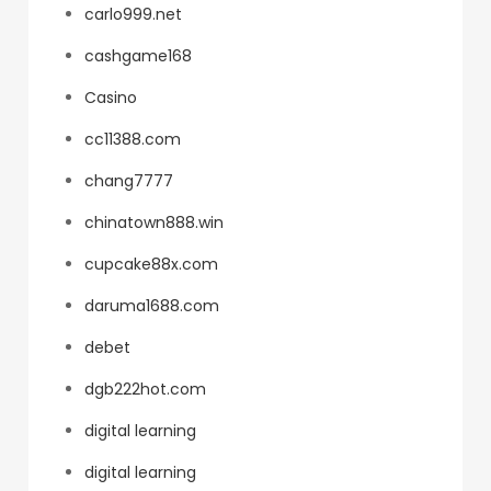
carlo999.net
cashgame168
Casino
cc11388.com
chang7777
chinatown888.win
cupcake88x.com
daruma1688.com
debet
dgb222hot.com
digital learning
digital learning