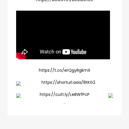
https://t.co/erQgyRgkmX
https://shorturl.asia/8tKG2
https://cutt.ly/LeBWfPcP
…