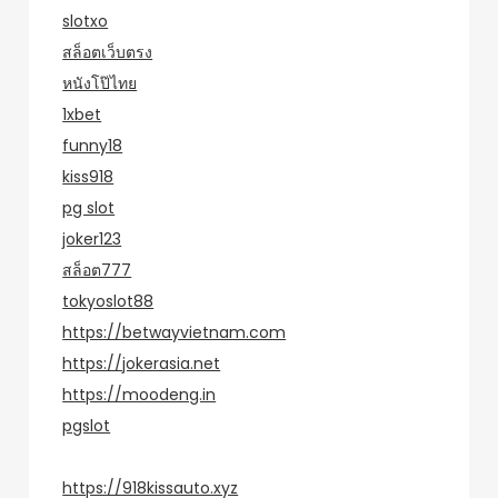
slotxo
สล็อตเว็บตรง
หนังโป๊ไทย
1xbet
funny18
kiss918
pg slot
joker123
สล็อต777
tokyoslot88
https://betwayvietnam.com
https://jokerasia.net
https://moodeng.in
pgslot
https://918kissauto.xyz