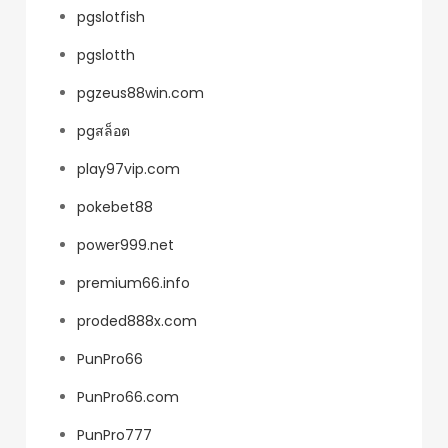
pgslotfish
pgslotth
pgzeus88win.com
pgสล็อต
play97vip.com
pokebet88
power999.net
premium66.info
proded888x.com
PunPro66
PunPro66.com
PunPro777