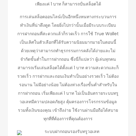
เพียงแค่ 1 บาท ก็สามารถปั่นสล็อตได้
การเล่นสล็อตออนไลน์เป็นอีกหนึ่งหนทางกระบวนการ
ทำเงินที่น่าดึงดูด โดยยิ่งไปกว่านั้นเมื่อมีระบบระเบียบ
การฝากถอนที่สะดวกแล้วก็รวดเร็ว การใช้ True Wallet
เป็นเลิศในตัวเลือกที่ได้รับความนิยมมากมายในตอนนี้
ด้วยเหตุว่าสามารถทำธุรกรรมการคลังได้ง่ายและไม่
จำกัดขั้นต่ำในการฝากถอน ซึ่งนี่ก็แปลว่า ผู้เล่นทุกคน
สามารถเริ่มเล่นสล็อตได้ตั้งแต่ 1 บาท ตวามสะดวกและก็
รวดเร็ว การฝากและถอนเงินทำเป็นอย่างรวดเร็ว ไม่ต้อง
รอนาน ไม่มีอย่างน้อย ไม่ต้องห่วงเรื่องขั้นต่ำสำหรับใน
การฝากถอน เริ่มเพียงแค่ 1 บาท ไม่เป็นอันตรายระบบทรู
วอเลทมีความปลอดภัยสูง คุ้มครองการโจรกรรมข้อมูล
รวมทั้งเงินของคุณ เข้าถึงง่าย ใช้งานผ่านมือถือได้สบาย
ทุกที่ที่ต้องการที่คุณต้องการ
ระบบฝากถอนรองรับทรูวอเลท