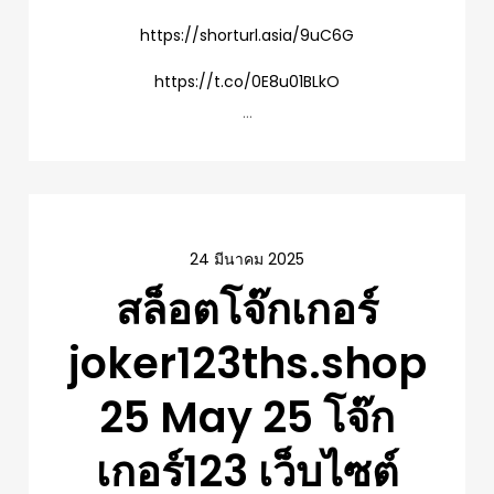
https://shorturl.asia/9uC6G
https://t.co/0E8u01BLkO
…
24 มีนาคม 2025
สล็อตโจ๊กเกอร์
joker123ths.shop
25 May 25 โจ๊ก
เกอร์123 เว็บไซต์