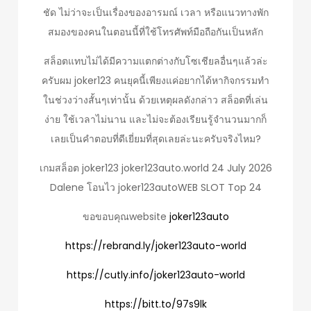
ชัด ไม่ว่าจะเป็นเรื่องของอารมณ์ เวลา หรือแนวทางพัก
สมองของคนในตอนนี้ที่ใช้โทรศัพท์มือถือกันเป็นหลัก
สล็อตแทบไม่ได้มีความแตกต่างกับโซเชียลอื่นๆแล้วล่ะ
ครับผม joker123 คนยุคนี้เพียงแค่อยากได้หากิจกรรมทำ
ในช่วงว่างสั้นๆเท่านั้น ด้วยเหตุผลดังกล่าว สล็อตที่เล่น
ง่าย ใช้เวลาไม่นาน และไม่จะต้องเรียนรู้จำนวนมากก็
เลยเป็นคำตอบที่ดีเยี่ยมที่สุดเลยล่ะนะครับจริงไหม?
เกมสล็อต joker123 joker123auto.world 24 July 2026
Dalene โอนไว joker123autoWEB SLOT Top 24
ขอขอบคุณwebsite
joker123auto
https://rebrand.ly/joker123auto-world
https://cutly.info/joker123auto-world
https://bitt.to/97s9lk