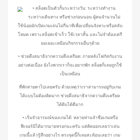
• สล็อตเป็นตัวกั้นระหว่างวัน: ระหว่างทำงาน
ระหว่างเดินทาง หรือช่วงก่อนนอน ผู้คนจำนวนไม่
ใช้น้อยมักเปิดเกมเล่นไม่กี่นาทีเพื่อเปลี่ยนจังหวะหรือสลับ
โหมด เพราะสล็อตเข้าเร็ว ใช้เวลาสั้น และไม่จำต้องเตรี
ยมเยอะเหมือนกิจกรรมอื่นๆด้วย
• ช่วยดึงสมาธิจากความตึงเครียด: ภายหลังโฟกัสกับงาน
อย่างต่อเนื่อง ยังไงพวกเราก็จะอยากพัก สล็อตก็เลยถูกใช้
เป็นเหมือน
ที่พักสายตาไปเลยครับ ด้วยเหตุว่าเราสามารถอยู่กับเกม
ได้แบบไม่ต้องคิดมาก ช่วยดึงสมาธิจากความตึงเครียด
ได้ดิบได้ดีมาก
• เริ่มจำอารมณ์ของเกมได้: หลายท่านจำชื่อเกมหรือ
ฟีเจอร์มิได้มากมายหรอกนะครับ แต่คิดออกเลยว่าเล่น
เกมนี้แล้วรู้สึกอย่างไร ตรงจุดนี้ก็เลยสะท้อนเลยว่า เกม