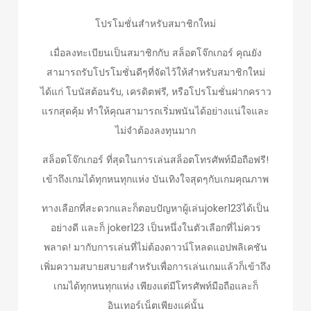
โปรโมชั่นสำหรับสมาชิกใหม่
เมื่อลงทะเบียนเป็นสมาชิกกับ สล็อตโจ๊กเกอร์ คุณยัง
สามารถรับโปรโมชั่นดีๆที่จัดไว้ให้สำหรับสมาชิกใหม่
ได้แก่ โบนัสต้อนรับ, เครดิตฟรี, หรือโปรโมชั่นฝากคราว
แรกสุดคุ้ม ทำให้คุณสามารถเริ่มพนันได้อย่างแน่ใจและ
ไม่จำต้องลงทุนมาก
สล็อตโจ๊กเกอร์ ที่สุดในการเล่นสล็อตโทรศัพท์มือถือฟรี!
เข้าถึงเกมได้ทุกหนทุกแห่ง บันเทิงใจสุดๆกับเกมคุณภาพ
ทางเลือกที่สะดวกและก็ตอบปัญหาผู้เล่นjoker123ได้เป็น
อย่างดี และก็ joker123 เป็นหนึ่งในตัวเลือกที่ไม่ควร
พลาด! มากับการเล่นที่ไม่ต้องดาวน์โหลดแอปพลิเคชัน
เพิ่มความสบายสบายสำหรับเพื่อการเล่นเกมแล้วก็เข้าถึง
เกมได้ทุกหนทุกแห่ง เพียงแต่มีโทรศัพท์มือถือและก็
อินเทอร์เน็ตเพียงแค่นั้น