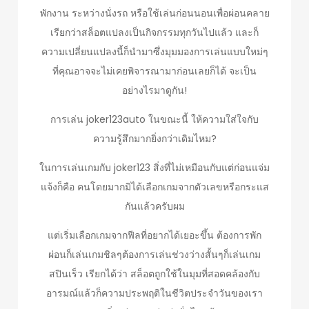
พักงาน ระหว่างนั่งรถ หรือใช้เล่นก่อนนอนเพื่อผ่อนคลาย
เรียกว่าสล็อตแปลงเป็นกิจกรรมทุกวันไปแล้ว และก็
ความเปลี่ยนแปลงนี้ก็นำมาซึ่งมุมมองการเล่นแบบใหม่ๆ
ที่คุณอาจจะไม่เคยพิจารณามาก่อนเลยก็ได้ จะเป็น
อย่างไรมาดูกัน!
การเล่น joker123auto ในขณะนี้ ให้ความใส่ใจกับ
ความรู้สึกมากยิ่งกว่าเดิมไหม?
ในการเล่นเกมกับ joker123 สิ่งที่ไม่เหมือนกับแต่ก่อนแจ่ม
แจ้งก็คือ คนโดยมากมิได้เลือกเกมจากตัวเลขหรือกระแส
กันแล้วครับผม
แต่เริ่มเลือกเกมจากฟีลที่อยากได้เยอะขึ้น ต้องการพัก
ผ่อนก็เล่นเกมชิลๆต้องการเล่นช่วงว่างสั้นๆก็เล่นเกม
สปินเร็ว เรียกได้ว่า สล็อตถูกใช้ในมุมที่สอดคล้องกับ
อารมณ์แล้วก็ความประพฤติในชีวิตประจำวันของเรา