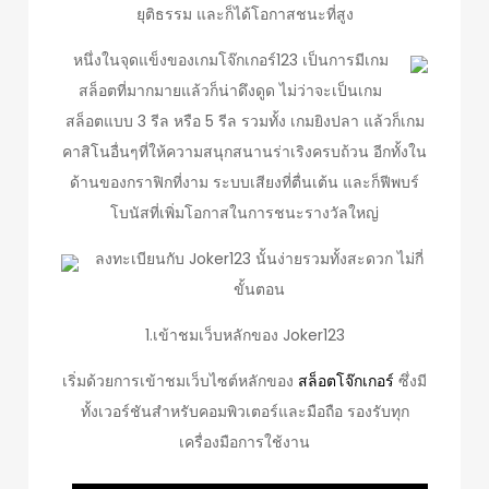
ยุติธรรม และก็ได้โอกาสชนะที่สูง
หนึ่งในจุดแข็งของเกมโจ๊กเกอร์123 เป็นการมีเกม
สล็อตที่มากมายแล้วก็น่าดึงดูด ไม่ว่าจะเป็นเกม
สล็อตแบบ 3 รีล หรือ 5 รีล รวมทั้ง เกมยิงปลา แล้วก็เกม
คาสิโนอื่นๆที่ให้ความสนุกสนานร่าเริงครบถ้วน อีกทั้งใน
ด้านของกราฟิกที่งาม ระบบเสียงที่ตื่นเต้น และก็ฟีพบร์
โบนัสที่เพิ่มโอกาสในการชนะรางวัลใหญ่
ลงทะเบียนกับ Joker123 นั้นง่ายรวมทั้งสะดวก ไม่กี่
ขั้นตอน
1.เข้าชมเว็บหลักของ Joker123
เริ่มด้วยการเข้าชมเว็บไซต์หลักของ
สล็อตโจ๊กเกอร์
ซึ่งมี
ทั้งเวอร์ชันสำหรับคอมพิวเตอร์และมือถือ รองรับทุก
เครื่องมือการใช้งาน