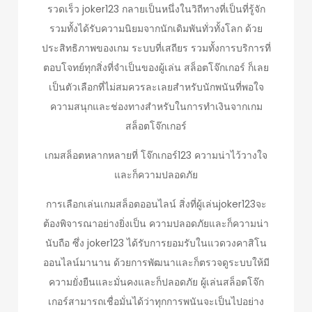
รวดเร็ว joker123 กลายเป็นหนึ่งในวิถีทางที่เป็นที่รู้จัก
รวมทั้งได้รับความนิยมจากนักเดิมพันทั่วทั้งโลก ด้วย
ประสิทธิภาพของเกม ระบบที่เสถียร รวมทั้งการบริการที่
ตอบโจทย์ทุกสิ่งที่จำเป็นของผู้เล่น สล็อตโจ๊กเกอร์ ก็เลย
เป็นตัวเลือกที่ไม่สมควรละเลยสำหรับนักพนันที่พอใจ
ความสนุกและช่องทางสำหรับในการทำเงินจากเกม
สล็อตโจ๊กเกอร์
เกมสล็อตหลากหลายที่ โจ๊กเกอร์123 ความน่าไว้วางใจ
และก็ความปลอดภัย
การเลือกเล่นเกมสล็อตออนไลน์ สิ่งที่ผู้เล่นjoker123จะ
ต้องพิจารณาอย่างยิ่งเป็น ความปลอดภัยและก็ความน่า
นับถือ ซึ่ง joker123 ได้รับการยอมรับในแวดวงคาสิโน
ออนไลน์มานาน ด้วยการพัฒนาและก็ตรวจดูระบบให้มี
ความยั่งยืนและมั่นคงและก็ปลอดภัย ผู้เล่นสล็อตโจ๊ก
เกอร์สามารถเชื่อมั่นได้ว่าทุกการพนันจะเป็นไปอย่าง