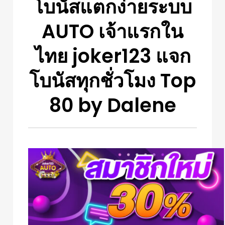
โบนัสแตกง่ายระบบ
AUTO เจ้าแรกใน
ไทย joker123 แจก
โบนัสทุกชั่วโมง Top
80 by Dalene