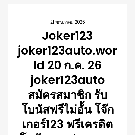
21 พฤษภาคม 2026
Joker123
joker123auto.wor
ld 20 ก.ค. 26
joker123auto
สมัครสมาชิก รับ
โบนัสฟรีไม่อั้น โจ๊ก
เกอร์123 ฟรีเครดิต