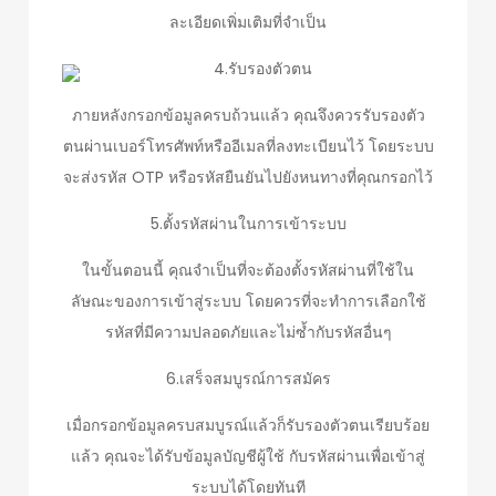
ละเอียดเพิ่มเติมที่จำเป็น
4.รับรองตัวตน
ภายหลังกรอกข้อมูลครบถ้วนแล้ว คุณจึงควรรับรองตัว
ตนผ่านเบอร์โทรศัพท์หรืออีเมลที่ลงทะเบียนไว้ โดยระบบ
จะส่งรหัส OTP หรือรหัสยืนยันไปยังหนทางที่คุณกรอกไว้
5.ตั้งรหัสผ่านในการเข้าระบบ
ในขั้นตอนนี้ คุณจำเป็นที่จะต้องตั้งรหัสผ่านที่ใช้ใน
ลัษณะของการเข้าสู่ระบบ โดยควรที่จะทำการเลือกใช้
รหัสที่มีความปลอดภัยและไม่ซ้ำกับรหัสอื่นๆ
6.เสร็จสมบูรณ์การสมัคร
เมื่อกรอกข้อมูลครบสมบูรณ์แล้วก็รับรองตัวตนเรียบร้อย
แล้ว คุณจะได้รับข้อมูลบัญชีผู้ใช้ กับรหัสผ่านเพื่อเข้าสู่
ระบบได้โดยทันที