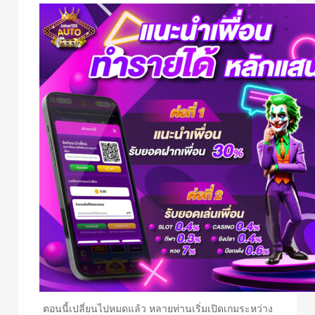
ตอนนี้เปลี่ยนไปหมดแล้ว หลายท่านเริ่มเปิดเกมระหว่าง