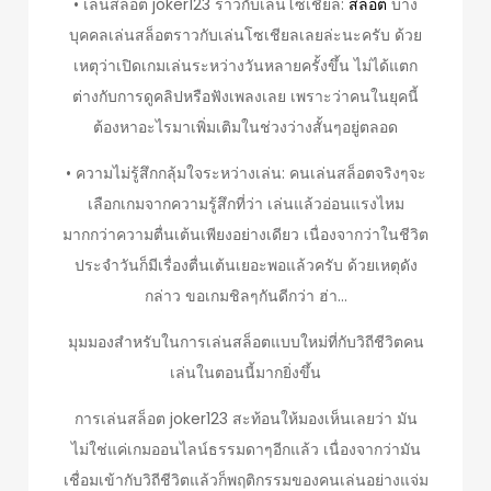
• เล่นสล็อต joker123 ราวกับเล่นโซเชียล:
สล็อต
บาง
บุคคลเล่นสล็อตราวกับเล่นโซเชียลเลยล่ะนะครับ ด้วย
เหตุว่าเปิดเกมเล่นระหว่างวันหลายครั้งขึ้น ไม่ได้แตก
ต่างกับการดูคลิปหรือฟังเพลงเลย เพราะว่าคนในยุคนี้
ต้องหาอะไรมาเพิ่มเติมในช่วงว่างสั้นๆอยู่ตลอด
• ความไม่รู้สึกกลุ้มใจระหว่างเล่น: คนเล่นสล็อตจริงๆจะ
เลือกเกมจากความรู้สึกที่ว่า เล่นแล้วอ่อนแรงไหม
มากกว่าความตื่นเต้นเพียงอย่างเดียว เนื่องจากว่าในชีวิต
ประจำวันก็มีเรื่องตื่นเต้นเยอะพอแล้วครับ ด้วยเหตุดัง
กล่าว ขอเกมชิลๆกันดีกว่า ฮ่า…
มุมมองสำหรับในการเล่นสล็อตแบบใหม่ที่กับวิถีชีวิตคน
เล่นในตอนนี้มากยิ่งขึ้น
การเล่นสล็อต joker123 สะท้อนให้มองเห็นเลยว่า มัน
ไม่ใช่แค่เกมออนไลน์ธรรมดาๆอีกแล้ว เนื่องจากว่ามัน
เชื่อมเข้ากับวิถีชีวิตแล้วก็พฤติกรรมของคนเล่นอย่างแจ่ม