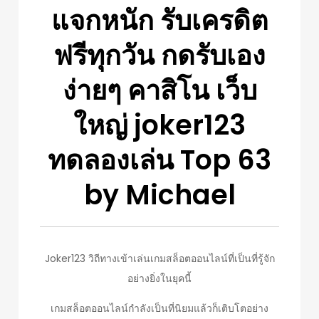
แจกหนัก รับเครดิต
ฟรีทุกวัน กดรับเอง
ง่ายๆ คาสิโน เว็บ
ใหญ่ joker123
ทดลองเล่น Top 63
by Michael
Joker123 วิถีทางเข้าเล่นเกมสล็อตออนไลน์ที่เป็นที่รู้จัก
อย่างยิ่งในยุคนี้
เกมสล็อตออนไลน์กำลังเป็นที่นิยมแล้วก็เติบโตอย่าง