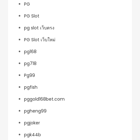
PG
PG Slot
pg slot เว็บตรง
PG Slot เว็บใหม่
pg168
pg718
Pg99
pgfish
pggold168bet.com
pgheng99
pgjoker
pgk44b