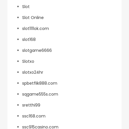
Slot
Slot Online
slot1111ok.com
slot168
slotgame6666
Slotxo
slotxo24hr
spbetflik888.com
sqgame555s.com
sretthi99
ssc168.com
ssc915casino.com