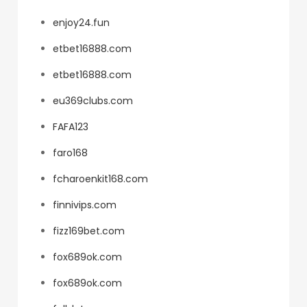
enjoy24.fun
etbet16888.com
etbet16888.com
eu369clubs.com
FAFA123
faro168
fcharoenkit168.com
finnivips.com
fizz169bet.com
fox689ok.com
fox689ok.com