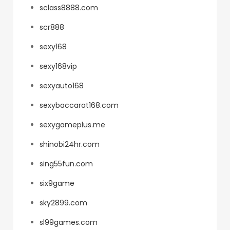
sclass8888.com
scr888
sexy168
sexy168vip
sexyauto168
sexybaccarat168.com
sexygameplus.me
shinobi24hr.com
sing55fun.com
six9game
sky2899.com
sl99games.com