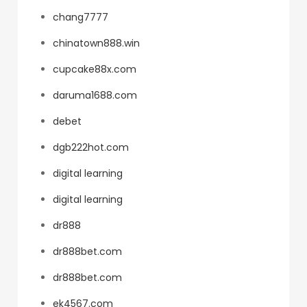
chang7777
chinatown888.win
cupcake88x.com
daruma1688.com
debet
dgb222hot.com
digital learning
digital learning
dr888
dr888bet.com
dr888bet.com
ek4567.com