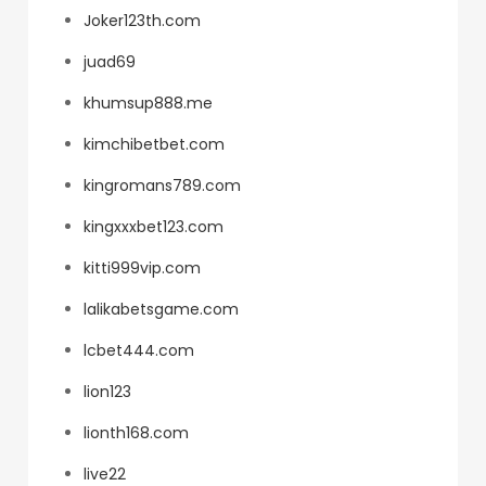
Joker123th.com
juad69
khumsup888.me
kimchibetbet.com
kingromans789.com
kingxxxbet123.com
kitti999vip.com
lalikabetsgame.com
lcbet444.com
lion123
lionth168.com
live22