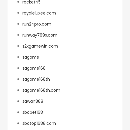
rocket45
royaleluxee.com
run24pro.com
runway789s.com
s2kgamewin.com
sagame
sagame168
sagame168th
sagame168th.com
sawan888
sbobet168
sbotop1688.com