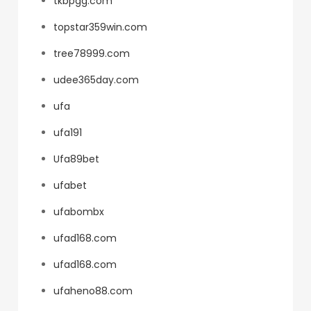
tkbpgg.com
topstar359win.com
tree78999.com
udee365day.com
ufa
ufa191
Ufa89bet
ufabet
ufabombx
ufad168.com
ufad168.com
ufaheno88.com