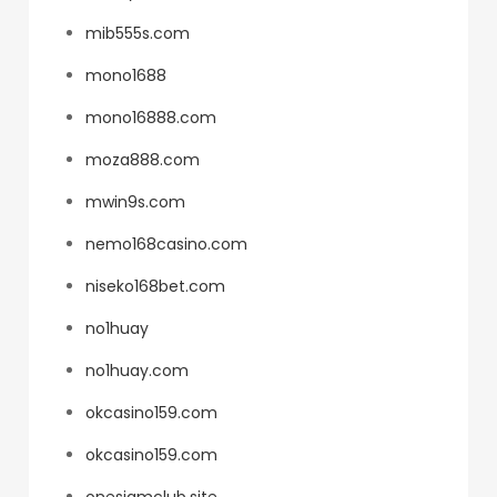
mib555s.com
mono1688
mono16888.com
moza888.com
mwin9s.com
nemo168casino.com
niseko168bet.com
no1huay
no1huay.com
okcasino159.com
okcasino159.com