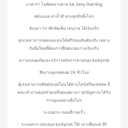
บาคาร่า ไลฟ์สดจากค่าย SA, Sexy Gaming
พนันบอล ค่าน้ำดี ครบทุกลีกทั้งโลก
ยิงปลา กราฟิกจัดเต็ม เล่นง่าย ได้เงินจริง
ทุกเกมสามารถทดลองเล่นได้ฟรีก่อนเดิมพันจริง เหมาะ
กับมือใหม่ที่ต้องการฝึกฝนก่อนวางเงินจริง
ความปลอดภัยและบริการหลังการขายของ luckycat
ทีมงานดูแลตลอด 24 ชั่วโมง
ผู้เล่นสามารถติดต่อแอดไม่นได้ผ่านไลน์หรือแชทสด มี
คณะทำงานคอยช่วยเหลือตลอดเวลา ทุกปัญหาจะได้รับ
การดูแลอย่างมือโปร
ระบบฝาก-ถอนที่รวดเร็ว
ระบบฝาก-ถอนของ luckycat ใช้เวลาเพียงแค่ 30