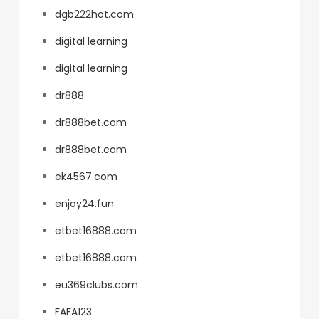
dgb222hot.com
digital learning
digital learning
dr888
dr888bet.com
dr888bet.com
ek4567.com
enjoy24.fun
etbet16888.com
etbet16888.com
eu369clubs.com
FAFA123