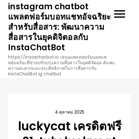
Skip
instagram chatbot
to
แพลตฟอร์มบอทแชทอัจฉริยะ
content
สำหรับสื่อสาร: พัฒนาความ
สื่อสารในยุคดิจิตอลกับ
InstaChatBot
https://instachatbot.io เสนอแพลตฟอร์มบอทแช
ทอัจฉริยะที่ช่วยปรับปรุงความสื่อสารในยุคดิจิตอล ค้นพบ
ความสะดวกและประสิทธิภาพในการสื่อสารกับ
InstaChatBot ig chatbot
4 ตุลาคม 2025
luckycat เครดิตฟรี