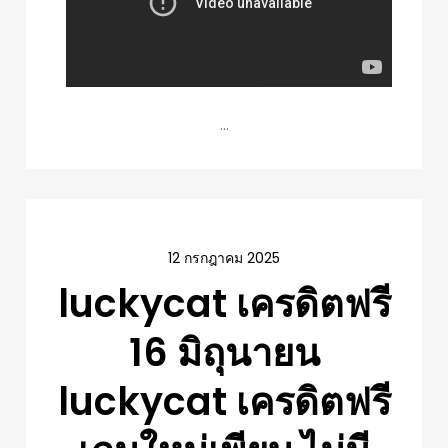
…
12 กรกฎาคม 2025
luckycat เครดิตฟรี
16 มิถุนายน
luckycat เครดิตฟรี