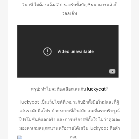
วินาที ไม่ต้องแจ้งสลิป รองรับทั้งบัญชีธนาคารแล้วก็
วอลเล็ท
สรุป: ทำไมจะต้องเลือกเล่นกับ
luckycat
?
luckycat เป็นเว็บไซต์ที่เหมาะกับอีกทั้งมือใหม่และก็ผู้
เล่นระดับมือโปร ด้วยระบบที่ล้ำสมัย เกมที่ครบบริบรูณ์
โปรโมชั่นที่แจกจริง และการบริการที่ตั้งใจ ไม่ว่าคุณจะ
มองหาเกมสนุกสนานหรือรายได้เสริม luckycat คือคำ
ตอบ