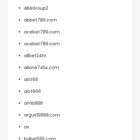
ABAGroup2
abbet789.com
acebet789.com
acebet789.com
allbet24hr
allone745s.com
alot66
alot666
amb888
argus16888.com
av
babet555.com