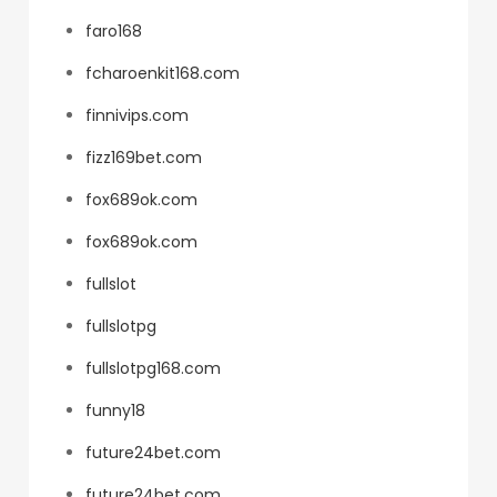
faro168
fcharoenkit168.com
finnivips.com
fizz169bet.com
fox689ok.com
fox689ok.com
fullslot
fullslotpg
fullslotpg168.com
funny18
future24bet.com
future24bet.com