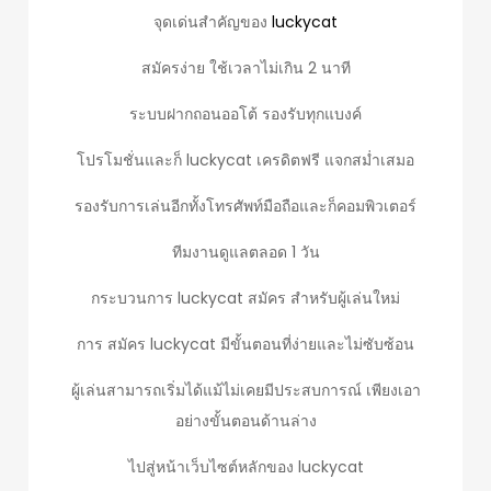
จุดเด่นสำคัญของ
luckycat
สมัครง่าย ใช้เวลาไม่เกิน 2 นาที
ระบบฝากถอนออโต้ รองรับทุกแบงค์
โปรโมชั่นและก็ luckycat เครดิตฟรี แจกสม่ำเสมอ
รองรับการเล่นอีกทั้งโทรศัพท์มือถือและก็คอมพิวเตอร์
ทีมงานดูแลตลอด 1 วัน
กระบวนการ luckycat สมัคร สำหรับผู้เล่นใหม่
การ สมัคร luckycat มีขั้นตอนที่ง่ายและไม่ซับซ้อน
ผู้เล่นสามารถเริ่มได้แม้ไม่เคยมีประสบการณ์ เพียงเอา
อย่างขั้นตอนด้านล่าง
ไปสู่หน้าเว็บไซต์หลักของ luckycat