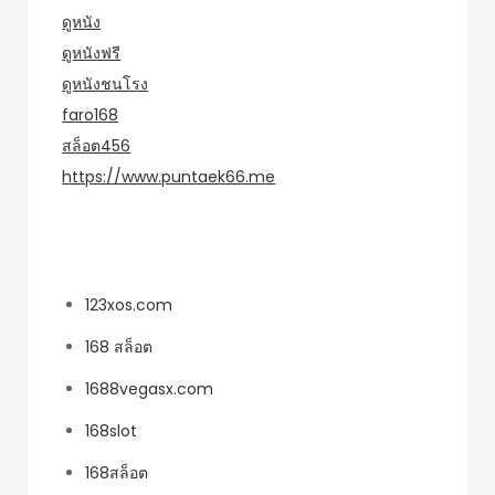
ดูหนัง
ดูหนังฟรี
ดูหนังชนโรง
faro168
สล็อต456
https://www.puntaek66.me
หมวดหมู่
123xos.com
168 สล็อต
1688vegasx.com
168slot
168สล็อต