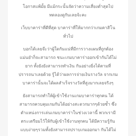
โอกาสแพ้มั้ย มีแม้กระนั้นจัดว่าความเสี่ยงต่ำสุดไป
ทดลองดูกันเลยจ้ะคะ
เว็บบาคาร่าที่ดีที่สุด บาคาร่าที่ให้มากกว่าเกมคาสิโน
ทั่วไป
บอกได้เลยจ๊ะว่าผู้ใดกันแน่ที่มีการวางแผนที่ถูกต้อง
แม่นยำก็จะสามารถ ชนะเกมบาคาร่าออกเข้ากันได้ไม่
ยาก ทั้งยังยังสามารถทำเงิน กันอย่างยิ่งได้ตามที่
ปรารถนาเลยด้วย รู้ได้ว่าผลการจ่ายเงินรางวัล จากเกม
บาคาร่านั้นจะได้ผลสำเร็จรางวัลที่สูงมากเลยจริงๆ
ยังสามารถทำให้ผู้เข้าใช้งานเกมบาคาร่าทุกคน ได้
สามารถควบคุมเกมกันได้อย่างสะดวกมากๆด้วยซ้ำ ซึ่ง
ตำแหน่งการเล่นเกมบาคาร่าในช่วงเวลานี้ พวกเรามี
ตระเตรียมไว้ให้กับผู้เข้าใช้งานทุกคน ได้มีความรู้กัน
แบบง่ายๆรวมทั้งยังสามารถปราบเกมออกมา กันได้ไม่