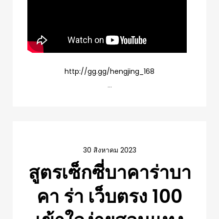
http://gg.gg/hengjing_168
…
30 สิงหาคม 2023
สูตรเซ็กซี่บาคาร่าบา
คา ร่า เว็บตรง 100