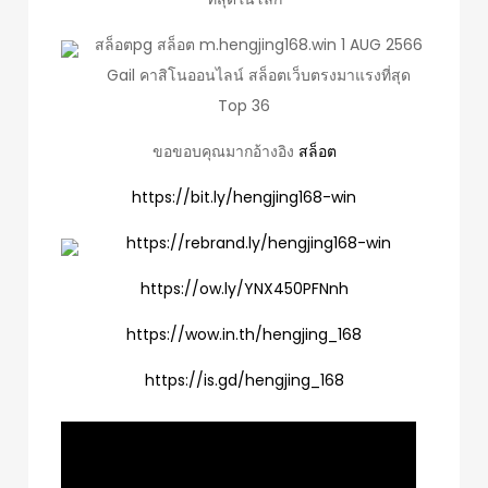
สล็อตpg สล็อต m.hengjing168.win 1 AUG 2566
Gail คาสิโนออนไลน์ สล็อตเว็บตรงมาแรงที่สุด
Top 36
ขอขอบคุณมากอ้างอิง
สล็อต
https://bit.ly/hengjing168-win
https://rebrand.ly/hengjing168-win
https://ow.ly/YNX450PFNnh
https://wow.in.th/hengjing_168
https://is.gd/hengjing_168