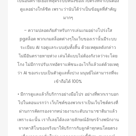
เป็นอันตรายเยอะที่สุดระบบหนึ่งของเว็บตรงที่จำเป็นต้อง
ดูแลอย่างใกล้ชิด เพราะว่านับได้ว่าเป็นข้อมูลที่สำคัญ
มากๆ
– ความปลอดภัยสำหรับการเล่นเกมอย่างโปร่งใส
pgสล็อต พวกเกมสล็อตต่างๆในเว็บของเรานั้นมีระบบ
ระเบียบ AI รอดูแลระบบสุ่มทั้งสิ้น ด้วยเหตุผลดังกล่าว
ไม่มีอันตรายหายห่วง เล่นได้แบบไม่ต้องกังวลว่าจะโดย
โกง ไม่มีการปรับเรทอัตราแพ้ชนะอะไรก็แล้วแต่ด้วยเหตุ
ว่า AI ของระบบเป็นตัวดูแลทั้งปวง มนุษย์ไม่สามารถที่จะ
เข้าถือได้ 100%
• มีการดูแลแล้วก็บริการอย่างมือโปร อย่างที่พวกเราบอก
ไปในตอนแรกว่า เว็บไซต์ของพวกเราเป็นเว็บไซต์ตรงที่
ผ่านการคัดกรองจากหน่วยงานระดับนานาชาติมาแล้ว
เพราะฉะนั้น เราก็เลยได้ลงลายลักษณ์อักษรจ้างพนักงาน
จากคาสิโนของจริงมาให้บริการกับลูกค้าทุกคนโดยตรง