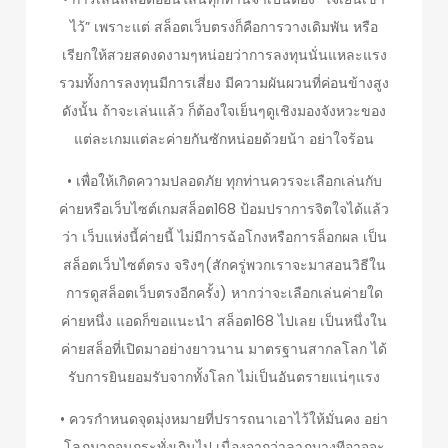
ไว้” เพราะแต่ สล็อตเว็บตรงก็คือการวางเดิมพัน หรือ
เรียกให้สวยสดงดงามๆหน่อยว่าการลงทุนนั่นแหละแรง
รวมทั้งการลงทุนมีการเสี่ยง มีความผันผวนที่ค่อนข้างสูง
ดังนั้น ถ้าจะเล่นแล้ว ก็ต้องใจเย็นๆดูเชิงมองจังหวะของ
แต่ละเกมแต่ละค่ายกันซักหน่อยด้วยน้า อย่าใจร้อน
• เพื่อให้เกิดความปลอดภัย ทุกท่านควรจะเลือกเล่นกับ
ค่ายหรือเว็บไซต์เกมสล็อต168 ป้อมปราการจิตใจได้แล้ว
ว่า เว็บแห่งนี้ค่ายนี้ ไม่มีการฉ้อโกงหรือการล็อกผล เป็น
สล็อตเว็บไซต์ตรง จริงๆ(สักครู่พวกเราจะมาสอนวิธีใน
การดูสล็อตเว็บตรงอีกครั้ง) หากว่าจะเลือกเล่นค่ายใด
ค่ายหนึ่ง แอดก็ขอแนะนำ สล็อต168 ไปเลย เป็นหนึ่งใน
ค่ายสล็อที่เปิดมาอย่างยาวนาน มาตรฐานสากลโลก ได้
รับการยินยอมรับจากทั้งโลก ไม่เป็นอันตรายแน่ๆแรง
• ควรกำหนดจุดมุ่งหมายที่ปรารถนาเอาไว้ให้มั่นคง อย่า
โลภมากจนกระทั่งเกินไป เนื่องจากว่าลาภบางทีอาจจะ