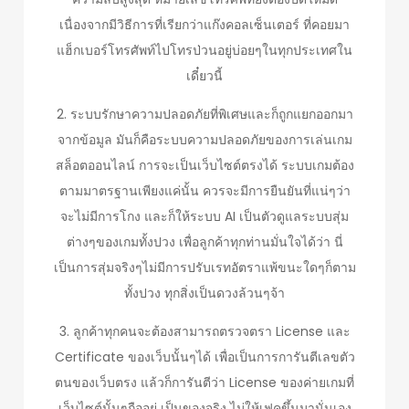
เนื่องจากมีวิธีการที่เรียกว่าแก๊งคอลเซ็นเตอร์ ที่คอยมา
แฮ็กเบอร์โทรศัพท์ไปโทรป่วนอยู่บ่อยๆในทุกประเทศใน
เดี๋ยวนี้
2. ระบบรักษาความปลอดภัยที่พิเศษและก็ถูกแยกออกมา
จากข้อมูล มันก็คือระบบความปลอดภัยของการเล่นเกม
สล็อตออนไลน์ การจะเป็นเว็บไซต์ตรงได้ ระบบเกมต้อง
ตามมาตรฐานเพียงแค่นั้น ควรจะมีการยืนยันที่แน่ๆว่า
จะไม่มีการโกง และก็ให้ระบบ AI เป็นตัวดูแลระบบสุ่ม
ต่างๆของเกมทั้งปวง เพื่อลูกค้าทุกท่านมั่นใจได้ว่า นี่
เป็นการสุ่มจริงๆไม่มีการปรับเรทอัตราแพ้ขนะใดๆก็ตาม
ทั้งปวง ทุกสิ่งเป็นดวงล้วนๆจ้า
3. ลูกค้าทุกคนจะต้องสามารถตรวจตรา License และ
Certificate ของเว็บนั้นๆได้ เพื่อเป็นการการันตีเลขตัว
ตนของเว็บตรง แล้วก็การันตีว่า License ของค่ายเกมที่
เว็บไซต์นั้นๆถืออยู่ เป็นของจริง ไม่ให้เฟคขึ้นมานั่นเอง