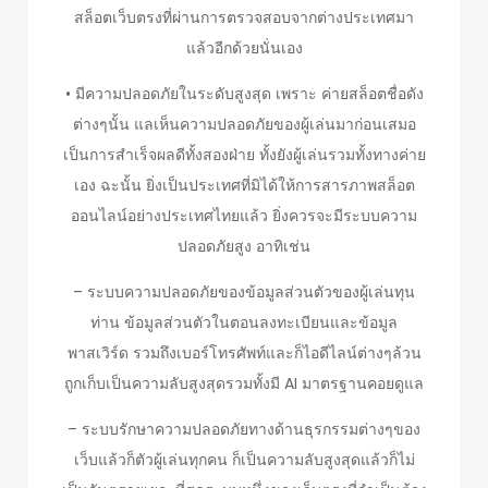
สล็อตเว็บตรงที่ผ่านการตรวจสอบจากต่างประเทศมา
แล้วอีกด้วยนั่นเอง
• มีความปลอดภัยในระดับสูงสุด เพราะ ค่ายสล็อตชื่อดัง
ต่างๆนั้น แลเห็นความปลอดภัยของผู้เล่นมาก่อนเสมอ
เป็นการสำเร็จผลดีทั้งสองฝ่าย ทั้งยังผู้เล่นรวมทั้งทางค่าย
เอง ฉะนั้น ยิ่งเป็นประเทศที่มิได้ให้การสารภาพสล็อต
ออนไลน์อย่างประเทศไทยแล้ว ยิ่งควรจะมีระบบความ
ปลอดภัยสูง อาทิเช่น
– ระบบความปลอดภัยของข้อมูลส่วนตัวของผู้เล่นทุน
ท่าน ข้อมูลส่วนตัวในตอนลงทะเบียนและข้อมูล
พาสเวิร์ด รวมถึงเบอร์โทรศัพท์และก็ไอดีไลน์ต่างๆล้วน
ถูกเก็บเป็นความลับสูงสุดรวมทั้งมี AI มาตรฐานคอยดูแล
– ระบบรักษาความปลอดภัยทางด้านธุรกรรมต่างๆของ
เว็บแล้วก็ตัวผู้เล่นทุกคน ก็เป็นความลับสูงสุดแล้วก็ไม่