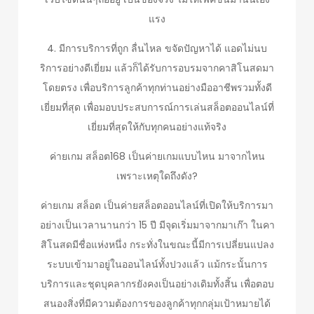
แรง
4. มีการบริการที่ถูก ลื่นไหล ขจัดปัญหาได้ แอดไม่นบ
ริการอย่างดีเยี่ยม แล้วก็ได้รับการอบรมจากคาสิโนสดมา
โดยตรง เพื่อบริการลูกค้าทุกท่านอย่างมืออาชีพรวมทั้งดี
เยี่ยมที่สุด เพื่อมอบประสบการณ์การเล่นสล็อตออนไลน์ที่
เยี่ยมที่สุดให้กับทุกคนอย่างแท้จริง
ค่ายเกม สล็อต168 เป็นค่ายเกมแบบไหน มาจากไหน
เพราะเหตุใดถึงดัง?
ค่ายเกม สล็อต เป็นค่ายสล็อตออนไลน์ที่เปิดให้บริการมา
อย่างเป็นเวลานานกว่า 15 ปี มีจุดเริ่มมาจากมาเก๊า ในคา
สิโนสดมีชื่อแห่งหนึ่ง กระทั่งในขณะนี้มีการเปลี่ยนแปลง
ระบบเข้ามาอยู่ในออนไลน์ทั้งปวงแล้ว แม้กระนั้นการ
บริการและชุดบุคลากรยังคงเป็นอย่างเดิมทั้งสิ้น เพื่อตอบ
สนองสิ่งที่มีความต้องการของลูกค้าทุกกลุ่มเป้าหมายได้