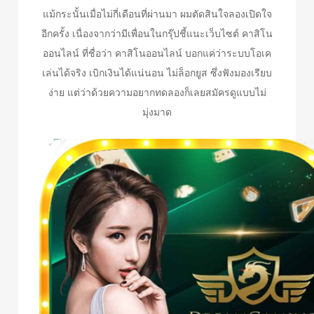
แม้กระนั้นเมื่อไม่กี่เดือนที่ผ่านมา ผมตัดสินใจลองเปิดใจ
อีกครั้ง เนื่องจากว่ามีเพื่อนในกรุ๊ปชี้แนะเว็บไซต์ คาสิโน
ออนไลน์ ที่ชื่อว่า คาสิโนออนไลน์ บอกแค่ว่าระบบโอเค
เล่นได้จริง เบิกเงินได้แน่นอน ไม่ล็อกยูส ซึ่งฟังมองเรียบ
ง่าย แต่ว่าด้วยความอยากทดลองก็เลยสมัครดูแบบไม่
มุ่งมาด