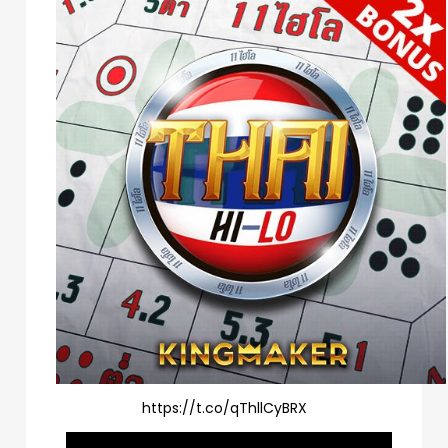
https://t.co/qThllCyBRX