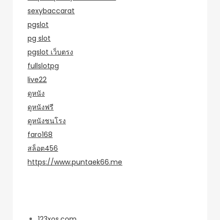
sexybaccarat
pgslot
pg slot
pgslot เว็บตรง
fullslotpg
live22
ดูหนัง
ดูหนังฟรี
ดูหนังชนโรง
faro168
สล็อต456
https://www.puntaek66.me
หมวดหมู่
123xos.com