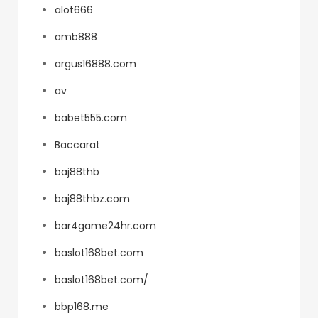
alot666
amb888
argus16888.com
av
babet555.com
Baccarat
baj88thb
baj88thbz.com
bar4game24hr.com
baslot168bet.com
baslot168bet.com/
bbp168.me