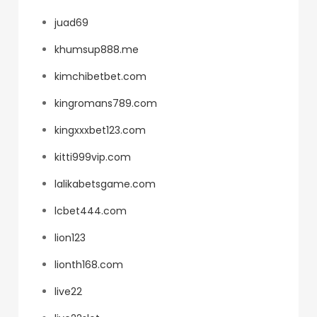
juad69
khumsup888.me
kimchibetbet.com
kingromans789.com
kingxxxbet123.com
kitti999vip.com
lalikabetsgame.com
lcbet444.com
lion123
lionth168.com
live22