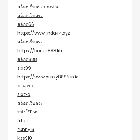
สล็อตเว็บตรง แตกง่าย
สล็อตเว็บตรง
สล็อต66
https://www.jinda44.xyz
สล็อตเว็บตรง
https://bonus888.life
สล็อต888
slot99
https://www.pussy888fun.io
บาคาร่า
slotxo
สล็อตเว็บตรง
หนังโป๊ไทย
1xbet
funny18
kiss918