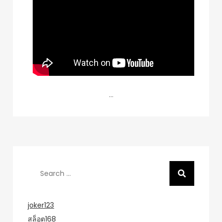
…
Search
for:
joker123
สล็อต168