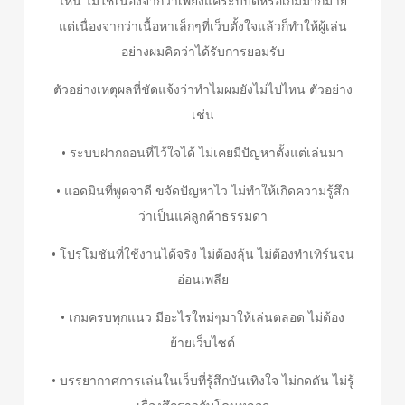
ไหน ไม่ใช่เนื่องจากว่าเพียงแค่ระบบดีหรือเกมมากมาย
แต่เนื่องจากว่าเนื้อหาเล็กๆที่เว็บตั้งใจแล้วก็ทำให้ผู้เล่น
อย่างผมคิดว่าได้รับการยอมรับ
ตัวอย่างเหตุผลที่ชัดแจ้งว่าทำไมผมยังไม่ไปไหน ตัวอย่าง
เช่น
• ระบบฝากถอนที่ไว้ใจได้ ไม่เคยมีปัญหาตั้งแต่เล่นมา
• แอดมินที่พูดจาดี ขจัดปัญหาไว ไม่ทำให้เกิดความรู้สึก
ว่าเป็นแค่ลูกค้าธรรมดา
• โปรโมชันที่ใช้งานได้จริง ไม่ต้องลุ้น ไม่ต้องทำเทิร์นจน
อ่อนเพลีย
• เกมครบทุกแนว มีอะไรใหม่ๆมาให้เล่นตลอด ไม่ต้อง
ย้ายเว็บไซต์
• บรรยากาศการเล่นในเว็บที่รู้สึกบันเทิงใจ ไม่กดดัน ไม่รู้