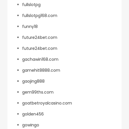
fullslotpg
fullslotpg168.com
funny18
future24bet.com
future24bet.com
gachawin168.com
gamehit8888.com
gaojing888
gem99ths.com
goatbetroyalcasino.com
golden456
gowingo