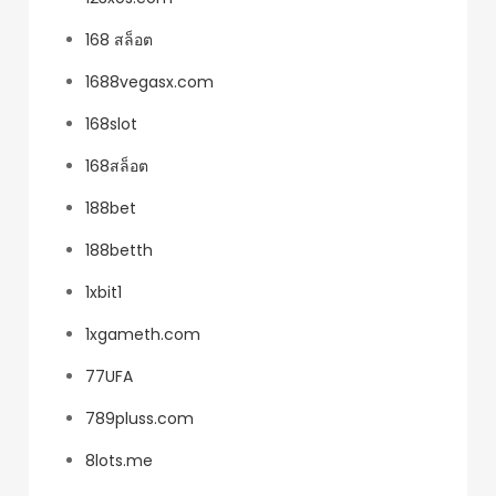
168 สล็อต
1688vegasx.com
168slot
168สล็อต
188bet
188betth
1xbit1
1xgameth.com
77UFA
789pluss.com
8lots.me