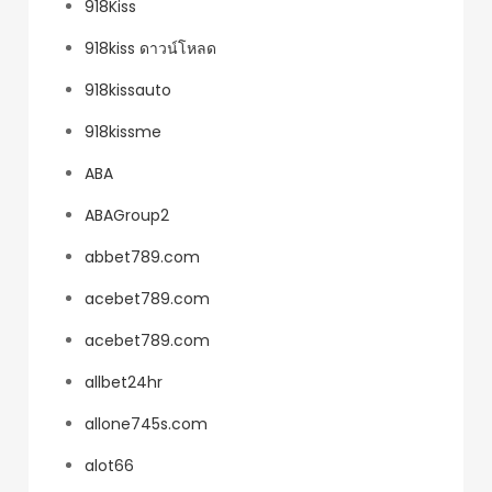
918Kiss
918kiss ดาวน์โหลด
918kissauto
918kissme
ABA
ABAGroup2
abbet789.com
acebet789.com
acebet789.com
allbet24hr
allone745s.com
alot66