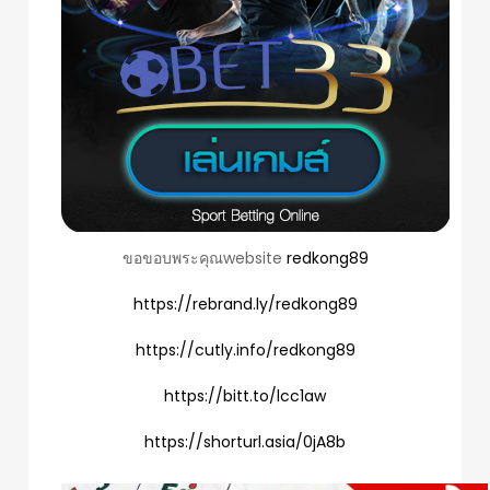
ขอขอบพระคุณwebsite
redkong89
https://rebrand.ly/redkong89
https://cutly.info/redkong89
https://bitt.to/lcc1aw
https://shorturl.asia/0jA8b