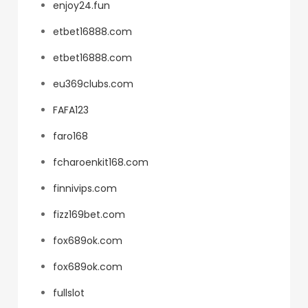
enjoy24.fun
etbet16888.com
etbet16888.com
eu369clubs.com
FAFA123
faro168
fcharoenkit168.com
finnivips.com
fizz169bet.com
fox689ok.com
fox689ok.com
fullslot