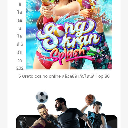
สิ
โน
ออ
น
ไล
น์ 6
ธัน
วา
202
5 Greta casino online สล็อต89 เว็บไหนดี Top 86