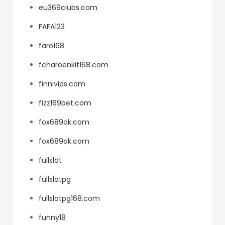
eu369clubs.com
FAFA123
faro168
fcharoenkit168.com
finnivips.com
fizz169bet.com
fox689ok.com
fox689ok.com
fullslot
fullslotpg
fullslotpg168.com
funny18