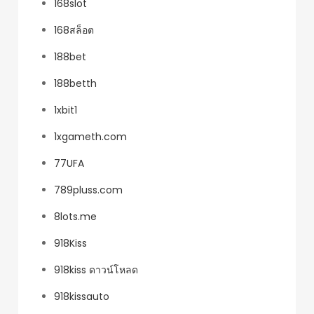
168slot
168สล็อต
188bet
188betth
1xbit1
1xgameth.com
77UFA
789pluss.com
8lots.me
918Kiss
918kiss ดาวน์โหลด
918kissauto