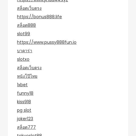
สล็อตเว็บตรง
https://bonus888.life
สล็อต888
slot99
https://www.pussy888fun.io
บาคาร่า
slotxo
สล็อตเว็บตรง
หนังโป๊ไทย
1xbet
funny18
kiss918
pg slot
joker123
สล็อต777
tokyoslot88