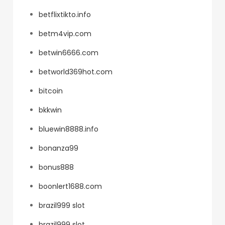
betflixtikto.info
betm4vip.com
betwin6666.com
betworld369hot.com
bitcoin
bkkwin
bluewin8888.info
bonanza99
bonus888
boonlert1688.com
brazil999 slot
brazil999 slot