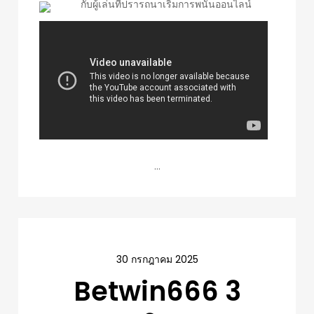
กับผู้เล่นที่ปรารถนาเริ่มการพนันออนไลน์
…
30 กรกฎาคม 2025
Betwin666 3