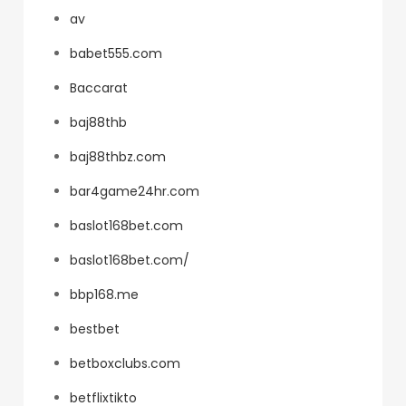
av
babet555.com
Baccarat
baj88thb
baj88thbz.com
bar4game24hr.com
baslot168bet.com
baslot168bet.com/
bbp168.me
bestbet
betboxclubs.com
betflixtikto