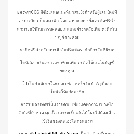
Betwin666 มีข้อเสนอแนะที่น่าสนใจสำหรับผู้เล่นใหม่ที่
ลงทะเบียนเป็นสมาชิก โดยเฉพาะอย่างยิ่งเครดิตฟรีซึ่ง
สามารถใช้ในการทดสอบเล่นเกมต่างๆหรือเพิ่มเครดิตใน
บัญชีของคุณ:
เครดิตฟรีสำหรับสมาชิกใหม่ที่สมัครแล้วก็การันตีตัวตน
โบนัสฝากเงินคราวแรกที่จะเพิ่มเครดิตให้คุณในบัญชี
ของคุณ
โปรโมชั่นพิเศษในตอนเทศกาลหรือวันสำคัญที่มอบ
โบนัสให้แก่สมาชิก
การรับเครดิตฟรีนั้นง่ายดาย เพียงแค่ทำตามอย่างข้อ
จำกัดที่กำหนด คุณก็สามารถเริ่มเล่นได้โดยไม่ต้องเสี่ยง
ใช้เงินของตนเองในตอนแรก!
เหตุผลที่
betwin666 เข้าสู่ระบบ
เป็นตัวเลือกที่เหมาะ