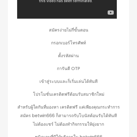
สมัครง่ายไม่กี่ขั้นตอน
กรอกเบอร์โทรศัพท์
ตั้งรหัสผ่าน
การันตี OTP
เข้าสู่ระบบและก็เริ่มเล่นได้ทันที
โปรโมชั่นเครดิตฟรีต้อนรับสมาชิกใหม่
สำหรับผู้ใดกันที่มองหา เครดิตฟรี แค่เพียงคุณกระทำการ
สมัคร betwin666 ก็สามารถรับโบนัสต้อนรับได้ทันที
ไม่ต้องแชร์ ไม่ต้องทำกิจกรรมให้ยุ่งยาก