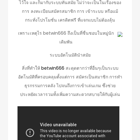
ไว้ใจ และก็มากับระบบทันสมัย ไม่ว่าจะเป็นในเรื่องของ
การ ลงทะเบียนสมัครสมาชิก การ เข้าระบบ หรือแม้
กระทั่งโปรโมชั่น เครดิตฟรี ที่แจกแบบไม่ต้องลุ้น
เพราะเหตุไร betwin666 ถึงเป็นที่ชื่นชอบในหมู่นัก
เดิมพัน
ระบบอัตโนมัตินำสมัย
สิ่งที่ทำให้
betwin666
สะดุดตากว่าที่อื่นๆเป็นระบบ
อัตโนมัติที่ครอบคลุมตั้งแต่การ สมัครเป็นสมาชิก การทำ
ธุรกรรมการคลัง ไปจนถึงการเข้าเล่นเกม ซึ่งช่วย
ประหยัดเวลารวมทั้งเพิ่มความสะดวกสบายให้กับผู้เล่น