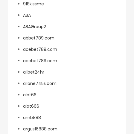
918kissme
ABA
ABAGroup2
abbet789.com
acebet789.com
acebet789.com
allbet24hr
allone745s.com
alot66
alot666
amb888
argus16888.com