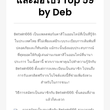
และมือโปร Top 59
by Deb
Betwin666 เป็นแพลตฟอร์มคาสิโนออนไลน์ที่เป็นที่รู้จัก
ในประเทศไทย ที่ไม่เพียงแค่มีระบบระเบียบการเดิมพันที่
ปลอดภัยและก็ทันสมัย แม้กระนั้นยังมอบประสบการณ์
ที่สุดยอดให้กับผู้เล่นผ่านเกมคาสิโนออนไลน์ที่นานา
ประการ ในเนื้อหานี้ พวกเราจะพาคุณไปทำความรู้จักกับ
Betwin666 ตั้งแต่การลงทะเบียนเป็นสมาชิก ไปจนถึง
การรับเครดิตฟรีจากเว็บไซต์แห่งนี้ที่ช่วยเพิ่มจังหวะ
สำหรับในการชนะ!
วิธีการสมัครเป็นสมาชิกกับ Betwin666: ขั้นตอนที่ง่าย
แล้วก็สะดวก
การสมัครเป็นสมาชิกกับ Betwin666 สามารถทำ