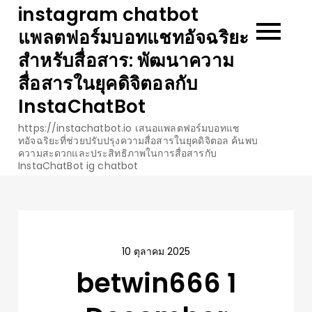
Skip
instagram chatbot
to
แพลตฟอร์มบอทแชทอัจฉริยะ
content
สำหรับสื่อสาร: พัฒนาความ
สื่อสารในยุคดิจิตอลกับ
InstaChatBot
https://instachatbot.io เสนอแพลตฟอร์มบอทแช
ทอัจฉริยะที่ช่วยปรับปรุงความสื่อสารในยุคดิจิตอล ค้นพบ
ความสะดวกและประสิทธิภาพในการสื่อสารกับ
InstaChatBot ig chatbot
10 ตุลาคม 2025
betwin666 1