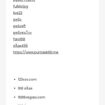
fullslotpg
live22
ดูหนัง
ดูหนังฟรี
ดูหนังชนโรง
faro168
สล็อต456
https://www.puntaek66.me
หมวดหมู่
123xos.com
168 สล็อต
1688vegasx.com