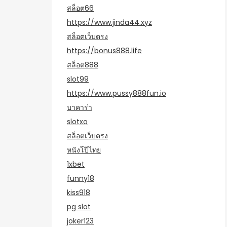
สล็อต66
https://www.jinda44.xyz
สล็อตเว็บตรง
https://bonus888.life
สล็อต888
slot99
https://www.pussy888fun.io
บาคาร่า
slotxo
สล็อตเว็บตรง
หนังโป๊ไทย
1xbet
funny18
kiss918
pg slot
joker123