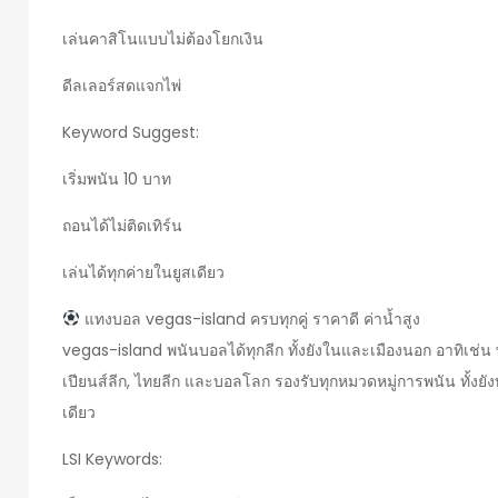
เล่นคาสิโนแบบไม่ต้องโยกเงิน
ดีลเลอร์สดแจกไพ่
Keyword Suggest:
เริ่มพนัน 10 บาท
ถอนได้ไม่ติดเทิร์น
เล่นได้ทุกค่ายในยูสเดียว
แทงบอล vegas-island ครบทุกคู่ ราคาดี ค่าน้ำสูง
vegas-island พนันบอลได้ทุกลีก ทั้งยังในและเมืองนอก อาทิเช่น พร
เปียนส์ลีก, ไทยลีก และบอลโลก รองรับทุกหมวดหมู่การพนัน ทั้ง
เดียว
LSI Keywords: