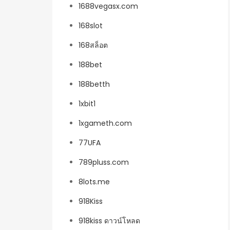
1688vegasx.com
168slot
168สล็อต
188bet
188betth
1xbit1
1xgameth.com
77UFA
789pluss.com
8lots.me
918Kiss
918kiss ดาวน์โหลด