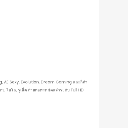
g, AE Sexy, Evolution, Dream Gaming และก็ค่า
ังกร, ไฮโล, รูเล็ต ถ่ายทอดสดชัดแจ๋วระดับ Full HD