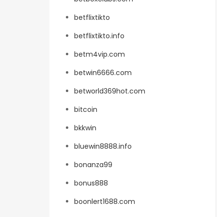
betflixtikto
betflixtikto.info
betm4vip.com
betwin6666.com
betworld369hot.com
bitcoin
bkkwin
bluewin8888.info
bonanza99
bonus888
boonlert1688.com