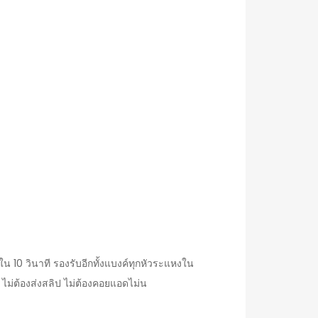
 10 วินาที รองรับอีกทั้งแบงค์ทุกหัวระแหงใน
ไม่ต้องส่งสลิป ไม่ต้องคอยแอดไม่น