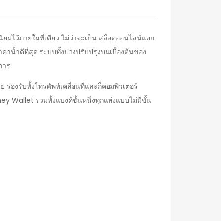
ยมไว้ภายในที่เดียว ไม่ว่าจะเป็น สล็อตออนไลน์แตก
น้ำดีที่สุด ระบบทั้งปวงปรับปรุงบนเบื้องต้นของ
ิการ
ย รองรับทั้งโทรศัพท์เคลื่อนที่และก็คอมพิวเตอร์
Wallet รวมทั้งแบงค์ชั้นหนึ่งทุกแห่งแบบไม่มีขั้น