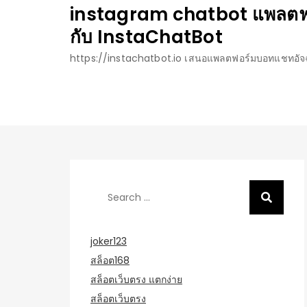
Skip
instagram chatbot แพลตฟอร
to
กับ InstaChatBot
content
https://instachatbot.io เสนอแพลตฟอร์มบอทแชทอัจฉร
Search
for:
joker123
สล็อต168
สล็อตเว็บตรง แตกง่าย
สล็อตเว็บตรง