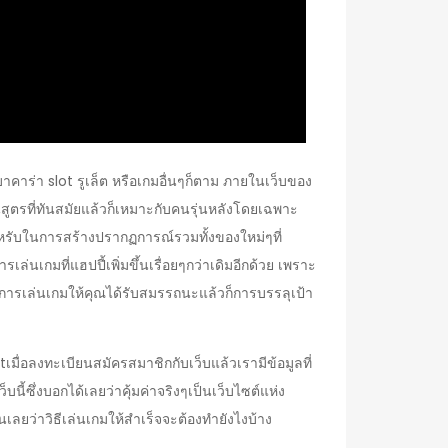
คาร่า slot รูเล็ต หรือเกมอื่นๆก็ตาม ภายในเว็บของ
นสูตรที่ทันสมัยแล้วก็เหมาะกับคนรุ่นหลังโดยเฉพาะ
สำหรับในการสร้างปรากฏการณ์รวมทั้งของใหม่ๆที่
รเล่นเกมที่แฮปปี้เพิ่มขึ้นเรื่อยๆกว่าเดิมอีกด้วย เพราะ
ารเล่นเกมให้คุณได้รับสมรรถนะแล้วก็การบรรลุเป้า
เมื่อลงทะเบียนสมัครสมาชิกกับเว็บแล้วเรามีข้อมูลที่
ี้ซึ่งบอกได้เลยว่าคุ้มค่าจริงๆเป็นเว็บไซต์แห่ง
ยว่าวิธีเล่นเกมให้สำเร็จจะต้องทำยังไงบ้าง