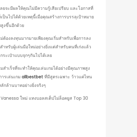
ลเลยจะมีผลให้คุณไม่มีความรู้เสียเปรียบ และโอกาสที่
็เป็นไปได้ด้วยเหตุนี้เมื่อคุณสร้างการบรรลุเป้าหมาย
ูงขึ้นอีกด้วย
ณไม่ต้องลงทุนมากมายเพียงคุณเริ่มสำหรับเพื่อการลง
หรับผู้เล่นมือใหม่อย่างยิ่งแต่สำหรับคนที่เก่งแล้ว
้ากระเป๋าแบบจุกๆกันไปได้เลย
สำเร็จที่จะทำให้คุณเล่นเกมได้อย่างมีคุณภาพสูง
งการเล่นเกม
allbestbet
ที่มีสูตรเฉพาะ ว้าวแค่ไหน
ลักล้านบาทอย่างยิ่งจริงๆ
 Vanessa ใหม่ แทงบอลสเต็ปไม่ล็อคยูส Top 30