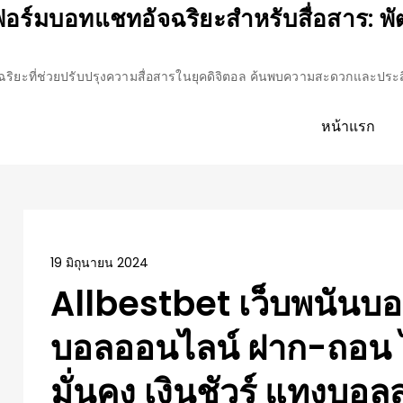
์มบอทแชทอัจฉริยะสำหรับสื่อสาร: พั
ิยะที่ช่วยปรับปรุงความสื่อสารในยุคดิจิตอล ค้นพบความสะดวกและประส
หน้าแรก
19 มิถุนายน 2024
Allbestbet เว็บพนันบอล
บอลออนไลน์ ฝาก-ถอน 
มั่นคง เงินชัวร์ แทงบอล