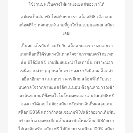
ใช้งานบนเว็บตรงไม่ผ่านเอเย่นต์ของเราได้
สมัครเป็นสมาชิกใหม่กับพวกเรา สล็อต168 เลือกเกม
สล็อตที่ใช่ ทดสอบเล่นเกมที่ถูกใจในแบบของคุณ สมัคร
เลย!
เป็นอย่างไรกันบ้างครับกับ สล็อต ของเรา บอกเลยว่า
เกมสล็อตที่ได้รับแรงบันดาลใจจากภาพยนตร์โดยเหตุ
นั้น มิได้มีแค่ 5 เกมที่ผมแนะนำไปเท่านั้น เพราะนอก
เหนือจากค่าย pg บนเว็บตรงของเรายังมีเกมสล็อตค่า
ยอื่นๆอีกมาก แน่นอนว่า ควรมีเกมสล็อตที่ได้รับแรง
บันดาลใจจากภาพยนตร์อีกแน่นอน ซึ่งคุณสามารถเข้า
มาค้นหาเกมที่พึงพอใจในโหมดทดลองเล่นfaro168ฟรี
ของเราได้เลย ไม่ต้องสมัครหรือฝากเงินก็ทดสอบเล่น
สล็อต168ได้ แต่ว่าถ้าคุณเจอเกมที่ใช่แล้วก็อยากเดิมพัน
จริงล่ะก็ มาลงทะเบียนเป็นสมาชิกใหม่สล็อต168กับเรา
ได้เลยจ๊ะครับ สมัครฟรี ไม่มีค่าธรรมเนียม 100% สมัคร