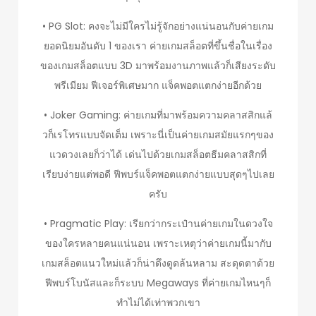
• PG Slot: คงจะไม่มีใครไม่รู้จักอย่างแน่นอนกับค่ายเกม
ยอดนิยมอันดับ 1 ของเรา ค่ายเกมสล็อตที่ขึ้นชื่อในเรื่อง
ของเกมสล็อตแบบ 3D มาพร้อมงานภาพแล้วก็เสียงระดับ
พรีเมียม ฟีเจอร์พิเศษมาก แจ็คพอตแตกง่ายอีกด้วย
• Joker Gaming: ค่ายเกมที่มาพร้อมความคลาสสิกแล้
วก็เรโทรแบบจัดเต็ม เพราะนี่เป็นค่ายเกมสมัยแรกๆของ
แวดวงเลยก็ว่าได้ เด่นไปด้วยเกมสล็อตธีมคลาสสิกที่
เรียบง่ายแต่พอดี ฟีพบร์แจ็คพอตแตกง่ายแบบสุดๆไปเลย
ครับ
• Pragmatic Play: เรียกว่ากระเป๋านค่ายเกมในดวงใจ
ของใครหลายคนแน่นอน เพราะเหตุว่าค่ายเกมนี้มากับ
เกมสล็อตแนวใหม่แล้วก็น่าดึงดูดล้นหลาม สะดุดตาด้วย
ฟีพบร์โบนัสและก็ระบบ Megaways ที่ค่ายเกมไหนๆก็
ทำไม่ได้เท่าพวกเขา