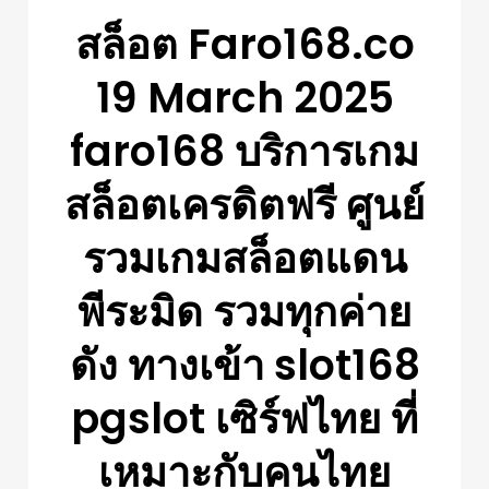
สล็อต Faro168.co
19 March 2025
faro168 บริการเกม
สล็อตเครดิตฟรี ศูนย์
รวมเกมสล็อตแดน
พีระมิด รวมทุกค่าย
ดัง ทางเข้า slot168
pgslot เซิร์ฟไทย ที่
เหมาะกับคนไทย