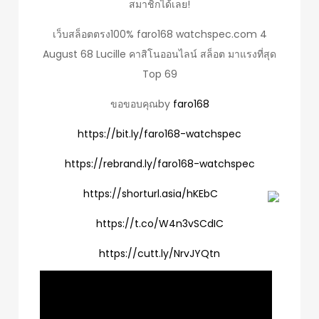
สมาชิกได้เลย!
เว็บสล็อตตรง100% faro168 watchspec.com 4
August 68 Lucille คาสิโนออนไลน์ สล็อต มาแรงที่สุด
Top 69
ขอขอบคุณby
faro168
https://bit.ly/faro168-watchspec
https://rebrand.ly/faro168-watchspec
https://shorturl.asia/hKEbC
https://t.co/W4n3vSCdIC
https://cutt.ly/NrvJYQtn