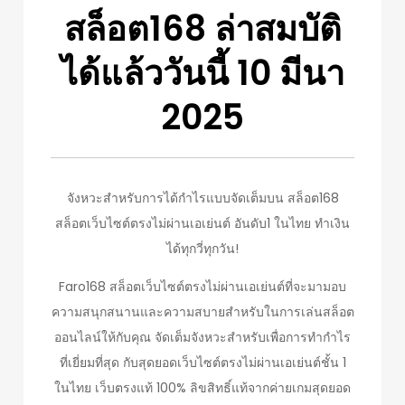
สล็อต168 ล่าสมบัติ
ได้แล้ววันนี้ 10 มีนา
2025
จังหวะสำหรับการได้กำไรแบบจัดเต็มบน สล็อต168
สล็อตเว็บไซต์ตรงไม่ผ่านเอเย่นต์ อันดับ1 ในไทย ทำเงิน
ได้ทุกวี่ทุกวัน!
Faro168 สล็อตเว็บไซต์ตรงไม่ผ่านเอเย่นต์ที่จะมามอบ
ความสนุกสนานและความสบายสำหรับในการเล่นสล็อต
ออนไลน์ให้กับคุณ จัดเต็มจังหวะสำหรับเพื่อการทำกำไร
ที่เยี่ยมที่สุด กับสุดยอดเว็บไซต์ตรงไม่ผ่านเอเย่นต์ชั้น 1
ในไทย เว็บตรงแท้ 100% ลิขสิทธิ์แท้จากค่ายเกมสุดยอด