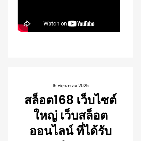
…
16 พฤษภาคม 2025
สล็อต168 เว็บไซต์
ใหญ่ เว็บสล็อต
ออนไลน์ ที่ได้รับ