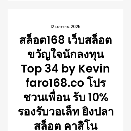
12 เมษายน 2025
สล็อต168 เว็บสล็อต
ขวัญใจนักลงทุน
Top 34 by Kevin
faro168.co โปร
ชวนเพื่อน รับ 10%
รองรับวอเล็ท ยิงปลา
สล็อต คาสิโน