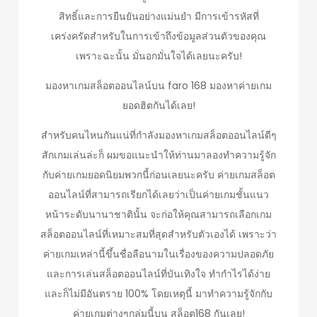
สิทธิ์และการยืนยันอย่างแม่นยำ มีการเข้ารหัสที่
เคร่งครัดสำหรับในการเข้าถึงข้อมูลส่วนตัวของคุณ
เพราะฉะนั้น มั่นอกมั่นใจได้เลยนะครับ!
มองหาเกมสล็อตออนไลน์บน faro 168 มองหาค่ายเกม
ยอดฮิตกันได้เลย!
สำหรับคนไหนกันแน่ที่กำลังมองหาเกมสล็อตออนไลน์ดีๆ
สักเกมเล่นล่ะก็ ผมขอแนะนำให้ท่านมาลองทำความรู้จัก
กับค่ายเกมยอดนิยมพวกนี้ก่อนเลยนะครับ ค่ายเกมสล็อต
ออนไลน์ที่สามารถเรียกได้เลยว่าเป็นค่ายเกมชั้นแนว
หน้าระดับนานาชาตินั้น จะก่อให้คุณสามารถเลือกเกม
สล็อตออนไลน์ที่เหมาะสมที่สุดสำหรับตัวเองได้ เพราะว่า
ค่ายเกมเหล่านี้ขึ้นชื่อลือนามในเรื่องของความปลอดภัย
และการเล่นสล็อตออนไลน์ที่บันเทิงใจ ทำกำไรได้ง่าย
และก็ไม่มีอันตราย 100% โดยเหตุนี้ มาทำความรู้จักกับ
ค่ายเกมต่างๆกลุ่มนี้บน สล็อต168 กันเลย!