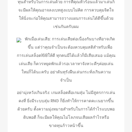
ทุนสำหรับในการเล่นด้วย การที่คุณหัวร้อนแล้วมาเล่นก็
จะมีผลให้คุณอาจลงเบทสูงแบบไม่คิด การควบคุมจิตใจ
ให้นิ่งจะก่อให้คุณสามารถวางแผนการเล่นได้ดีขึ้นด้วย
เช่นกันครับผม
พักเมื่อเล่นเสีย: การเล่นเสียต่อเนื่องกันบางทีอาจเกิด
ขึ้น แต่ว่าคุณจำเป็นจะต้องควบคุมสติสำหรับเพื่อ
การเล่นสล็อต168ให้ดี ทุกคนมีได้แล้วก็มีเสียเสมอ แม้คุณ
เล่นเสีย ก็ควรหยุดพักแล้วรอเวลาหาจังหวะดีๆค่อยเล่น
ใหม่ก็ได้นะครับ อย่าดันทุรังฝืนเล่นกระทั่งเกินความ
จำเป็น
อย่ามุ่งหวังเกินจริง: เกมสล็อตคือเกมสุ่ม ไม่มีสูตรการเล่น
คงที่ ยิ่งมีระบบสุ่ม RNG ก็ยิ่งทำให้การคาดคะเนยากขึ้น
ด้วยครับ ตั้งความมุ่งหมายสำหรับในการได้กำไรแบบพอ
ดิบพอดี ก็จะมีผลให้คุณไม่โลภจนเสียผลกำไรหรือ
ขาดทุนก้าวหน้าขึ้น