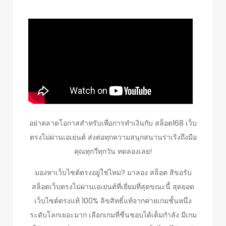
อย่าคลาดโอกาสสำหรับเพื่อการทำเงินกับ สล็อต168 เว็บ
ตรงไม่ผ่านเอเย่นต์ ส่งต่อทุกความสนุกสนานร่าเริงถึงมือ
คุณทุกวี่ทุกวัน ทดลองเลย!
มองหาเว็บไซต์ตรงอยู่ใช่ไหม? มาลอง สล็อต สิขอรับ
สล็อตเว็บตรงไม่ผ่านเอเย่นต์ที่เยี่ยมที่สุดขณะนี้ สุดยอด
เว็บไซต์ตรงแท้ 100% ลิขสิทธิ์แท้จากค่ายเกมชั้นหนึ่ง
ระดับโลกเยอะมาก เลือกเกมที่ชื่นชอบได้เต็มกำลัง มีเกม