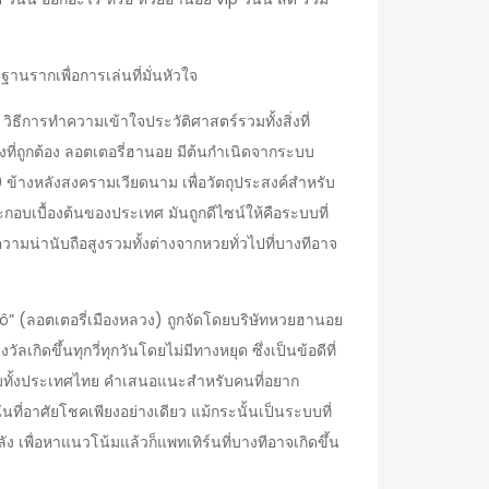
านรากเพื่อการเล่นที่มั่นหัวใจ
วิธีการทำความเข้าใจประวัติศาสตร์รวมทั้งสิ่งที่
ที่ถูกต้อง ลอตเตอรี่ฮานอย มีต้นกำเนิดจากระบบ
 ข้างหลังสงครามเวียดนาม เพื่อวัตถุประสงค์สำหรับ
บเบื้องต้นของประเทศ มันถูกดีไซน์ให้คือระบบที่
มน่านับถือสูงรวมทั้งต่างจากหวยทั่วไปที่บางทีอาจ
đô” (ลอตเตอรี่เมืองหลวง) ถูกจัดโดยบริษัทหวยฮานอย
กิดขึ้นทุกวี่ทุกวันโดยไม่มีทางหยุด ซึ่งเป็นข้อดีที่
 รวมทั้งประเทศไทย คำเสนอแนะสำหรับคนที่อยาก
นที่อาศัยโชคเพียงอย่างเดียว แม้กระนั้นเป็นระบบที่
 เพื่อหาแนวโน้มแล้วก็แพทเทิร์นที่บางทีอาจเกิดขึ้น