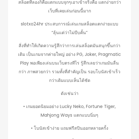
สล็อตที่ลองก็คือแตกแบบจุกๆเอาเข้าจริงคือ แตกง่ายกว่า
เว็บที่เคยเล่นก่อนนี้มาก
slotxo24hr ประสบการณ์เล่นเกมสล็อตแตกง่ายแบบ
“ลุ้นแต่ว่าไม่บีบคั้น”
สิ่งที่ทำให้เกิดความรู้สึกว่าการเล่นสล็อตมันสนุกขึ้นกว่า
เดิม เป็นเกมจากค่ายใหญ่ อย่าง PG, Joker, Pragmatic
Play พอเพียงเล่นบนเว็บตรงทีไร รู้สึกเลยว่าเกมมันลื่น
กว่า ภาพสวยกว่า รวมทั้งที่สำคัญเป็น รอบโบนัสเข้าเร็ว
กว่าเดิมแบบเห็นได้ชัด
ดังเช่นว่า
• เกมยอดนิยมอย่าง Lucky Neko, Fortune Tiger,
Mahjong Ways แตกแบบนิ่มๆ
• โบนัสเข้าง่าย แถมฟรีสปินออกหลายครั้ง