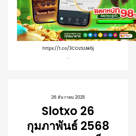
https://t.co/3COzSzAk6j
…
26 ธันวาคม 2025
Slotxo 26
กุมภาพันธ์ 2568