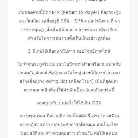
เกมของค่ายนี้มีค่า RTP (Return to Player) ที่ออกจะสูง
และก็เสถียร เฉลี่ยอยู่ที่ 96% – 97% แปลว่าจังหวะที่เรา
จะขาดทุนสูญสิ้นนั้นมีน้อยมาก หากพวกเรามีระเบียบ
สำหรับในการเล่นรวมทั้งเดินเงินอย่างถูกต้อง
3. มีเกมให้เลือกนานัปการ ตอบโจทย์ทุกสไตล์
ไม่ว่าคุณจะถูกใจเกมแนวโบนัสแตกง่าย หรือเกมแนวเก็บ
สะสมสัญลักษณ์เพื่อลุ้นรางวัลใหญ่ ค่ายนี้มีครบถ้วน เกม
สร้างชื่ออย่าง Roma Slot (สล็อตโรม่า) เป็นที่สุดแห่ง
ความคลาสสิกที่ผมใช้ทำเงินเป็นหลักจนถึงทุกวันนี้
ถอดสูตรลับ ปั่นยังไงให้ได้เงิน 100%
หลายๆคนชอบมีความคิดว่าสล็อตคือเรื่องของดวงเพียง
อย่างเดียว แต่ว่าจากประสบการณ์ของผม มันเป็นเรื่อง
ของ สถิติและการควบคุมอารมณ์ ขอรับ ต่อให้เล่นบน