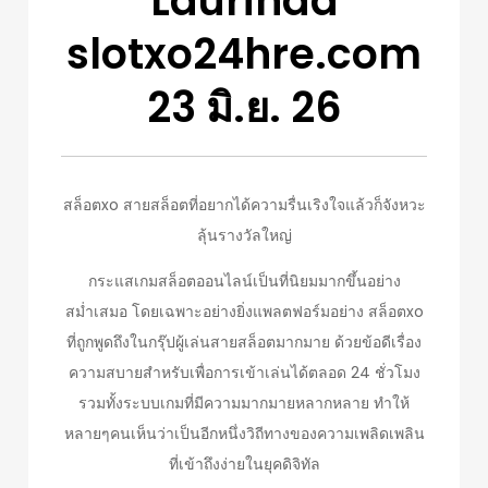
Laurinda
slotxo24hre.com
23 มิ.ย. 26
สล็อตxo สายสล็อตที่อยากได้ความรื่นเริงใจแล้วก็จังหวะ
ลุ้นรางวัลใหญ่
กระแสเกมสล็อตออนไลน์เป็นที่นิยมมากขึ้นอย่าง
สม่ำเสมอ โดยเฉพาะอย่างยิ่งแพลตฟอร์มอย่าง สล็อตxo
ที่ถูกพูดถึงในกรุ๊ปผู้เล่นสายสล็อตมากมาย ด้วยข้อดีเรื่อง
ความสบายสำหรับเพื่อการเข้าเล่นได้ตลอด 24 ชั่วโมง
รวมทั้งระบบเกมที่มีความมากมายหลากหลาย ทำให้
หลายๆคนเห็นว่าเป็นอีกหนึ่งวิถีทางของความเพลิดเพลิน
ที่เข้าถึงง่ายในยุคดิจิทัล