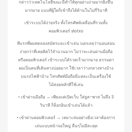
กล่าวว่าเทคโนโลยีขณะนี้ทำให้ทุกอย่างง่ายมากยิ่งขึ้น
มากมาย แบบที่ผู้ใดก็เข้าถึงได้ด้านในไม่กี่วินาที
เข้าระบบได้ง่ายจริง ทั้งโทรศัพท์เคลื่อนที่รวมทั้ง
คอมพิวเตอร์ slotxo
ทีแรกที่ผมทดลองสมัครและเข้าเล่น บอกเลยว่านอนสอน
ง่ายกว่าที่เคยคิดไว้จำนวนมาก ไม่ว่าจะเล่นผ่านมือถือ
หรือคอมพิวเตอร์ เข้าระบบได้รวดเร็วมากมาย ธรรมดา
ผมเป็นคนที่เดินทางบ่อยมาก ใช้เวลาว่างกลางทางบ้าง
บนรถไฟฟ้าบ้าง โทรศัพท์มือถือนี่แหละเป็นเครื่องใช้
ไม้สอยหลักที่ใช้เล่น
• เข้าผ่านมือถือ → เพียงแค่เปิดเว็บ ใส่ยูส–พาส ไม่ถึง 3
วินาที ก็ล็อกอินเข้าเล่นได้แล้ว
• เข้าผ่านคอมพิวเตอร์ → เหมาะสมอย่างยิ่งเวลาต้องการ
เล่นแบบหน้าจอใหญ่ ลื่นๆไม่มีสะดุด