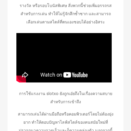
รางวัล หรือรอบโบนัสพิเศษ สิ่งพวกนี้ช่วยเพิ่มอรรถรส
สำหรับการเล่น ทำให้ไม่รู้จักสึกซ้ำซาก และสามารถ
เลือกเล่นตามสไตล์ที่ตนเองชอบได้อย่างอิสระ
การใช้แรงงาน slotxo ยังถูกเอ๋ยถึงในเรื่องความสบาย
สำหรับการเข้าถึง
สามารถเล่นได้ผ่านมือถือหรือคอมพิวเตอร์โดยไม่ต้องยุ่ง
ยาก ทำให้ตอบปัญหาไลฟ์สไตล์ของคนสมัยใหม่ที่
ปรารถนาความรวดเร็วและก็ความคล่องตัว นอกจากนี้