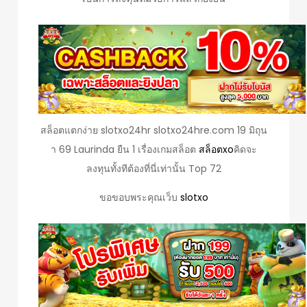
สล็อตแตกง่าย slotxo24hr slotxo24hre.com 19 มิถุน
า 69 Laurinda ยืน 1 เรื่องเกมสล็อต
สล็อตxo
คิดจะ
ลงทุนทั้งทีต้องที่นี่เท่านั้น Top 72
ขอขอบพระคุณเว็บ
slotxo