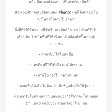
แล้ว มันแตกต่างแบบ “เห็นภาพโดยทันที”
slotxo24hr จุดเปลี่ยนแปลง:
สล็อตxo
เมื่อได้ทดลองเว็บ
ที่ “โบนัสให้จริง ไม่จกตา”
สิ่งที่ทำให้ฉันทราบดีว่าเว็บตรงมันดียิ่งกว่าเว็บไซต์ทั่วไป
จริงๆเป็น โปรโมชั่นที่ให้จริงแบบไม่ต้องทำขั้นตอนยุ่ง
ยาก เช่น
• สมัครปุ๊บ ได้โบนัสปั๊บ
• เครดิตฟรีใช้ได้จริง เล่นได้ทุกเกม
• เทิร์นโอเวอร์ไม่เวอร์เกินเหตุ
• ถอนเงินได้จริง ไม่ต้องส่งสลิปพิสูจน์อะไรให้วุ่นวาย
ตอนกดรับโบนัสหนแรก บอกเลยว่า “รู้สึกว่าจะโดนหลอก
อีก” แต่พอเล่นไปประมาณครึ่งชั่วโมง เกม