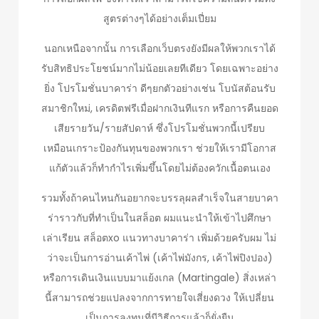
สูตรต่างๆได้อย่างเต็มเปี่ยม
นอกเหนือจากนั้น การเลือกเว็บตรงยังมีผลให้พวกเราได้
รับสิทธิประโยชน์มากไม่น้อยเลยทีเดียว โดยเฉพาะอย่าง
ยิ่ง โปรโมชั่นบาคาร่า ดีๆยกตัวอย่างเช่น โบนัสต้อนรับ
สมาชิกใหม่, เครดิตฟรีเมื่อฝากเงินทีแรก หรือการคืนยอด
เสียรายวัน/รายสัปดาห์ ซึ่งโปรโมชั่นพวกนี้เปรียบ
เหมือนเกราะป้องกันทุนของพวกเรา ช่วยให้เรามีโอกาส
แก้ตัวแล้วก็ทำกำไรเพิ่มขึ้นโดยไม่ต้องควักเนื้อตนเอง
รวมทั้งถ้าคนไหนกันอยากจะบรรลุผลสำเร็จในสายบาคา
ร่าราวกับที่ทำเป็นในสล็อต ผมแนะนำให้เข้าไปศึกษา
เล่าเรียน สล็อตxo แนวทางบาคาร่า เพิ่มด้วยครับผม ไม่
ว่าจะเป็นการอ่านเค้าไพ่ (เค้าไพ่มังกร, เค้าไพ่ปิงปอง)
หรือการเดินเงินแบบมาแย้งเกล (Martingale) สิ่งเหล่า
นี้สามารถช่วยแปลงจากการทายใจเสี่ยงดวง ให้เปลี่ยน
เป็นการลงทุนที่มีวิธีการแล้วก็ยั่งยืน