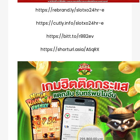
https://rebrand.ly/slotxo24hr-e
https://cutly.info/slotxo24hr-e
https://bitt.to/r882ev
https://shorturl.asia/ASqRX