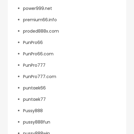
power999.net
premium66.info
proded888x.com
PunPro66
PunPro66.com
PunPro777
PunPro777.com
puntaek66
puntaek77
Pussy888
pussy888fun
pussy888win