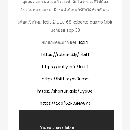
ดูแลตลอด ทดลองแล้วจะเข้าจิตใจว่าของดีไม่ต้อง
โปรโมทเยอะแยะ เพียงแค่ได้เล่นก็รู้สึกได้ด้วยตัวเอง
สล็อตเปิดใหม่ 1xbit 21 DEC 68 Roberto casino 1xbit
แจกบ่อย Top 33
ขอขอบคุณมาก Ref.
1xbit1
https://rebrand.ly/1xbit1
https://cutly.info/1xbit1
https://bitt.to/av3umn
https://shorturl.asia/DyaUe
https://t.co/6ZPv3Nw8Ys