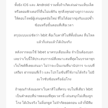
ทั้งยัง iOS และ Android รวมทั้งถ้าเกิดเล่นผ่านแท็บเล็ต
หรือคอมพิวเตอร์ก็ลื่นไม่แพ้กัน ทุกสิ่งทุกอย่างถูกวางแบบ
ให้ตอบโจทย์ผู้เล่นยุคสมัยใหม่ ที่ไม่ได้อยากยุ่งกับแอปซ้ำ
ซ้อนหรือขั้นตอนที่เสียเวลา
สรุปแบบแน่ชัดว่า 1xbit คือเว็บคาสิโนที่ทั้งมั่นคง ลื่นไหล
แล้วก็เล่นแล้วได้เงินจริง
หลังจากลองใช้ 1xbet มาครบเดือนเต็ม จำเป็นต้องบอก
เลยว่าเว็บนี้ให้ประสบการณ์ที่เหมาะสมที่สุดในบรรดาทุก
เว็บไซต์ที่เคยเล่นมา ไม่ว่าจะเป็นเกมที่นานัปการ ระบบที่
เสถียร ฝากถอนที่เร็ว และโปรโมชั่นที่ใช้งานได้จริง ไม่มี
อะไรซับซ้อนหรือฉ้อโกง
ถ้าคุณกำลังมองหาเว็บคาสิโนที่ครบ จบในที่เดียว 1xbit
เป็นคำตอบที่น่าทดลองที่สุดเวลานี้ เล่นสนุกไม่เสี่ยงถูก
โกง ได้เงินจริง ไม่ล็อกยูส ไม่จำกัดยอดถอน แล้วก็มีทีม