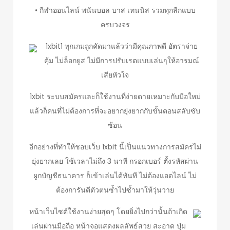
• กีฬาออนไลน์ พนันบอล บาส เทนนิส รวมทุกลีกแบบ
ครบวงจร
1xbit1 ทุกเกมถูกคัดมาแล้วว่ามีคุณภาพดี อัตราจ่าย
คุ้ม ไม่ล็อกยูส ไม่มีการปรับเรตแบบเล่นๆให้อารมณ์
เสียหัวใจ
1xbit ระบบสมัครและก็ใช้งานที่ง่ายดายเหมาะกับมือใหม่
แล้วก็คนที่ไม่ต้องการที่จะอยากยุ่งยากกับขั้นตอนสลับซับ
ซ้อน
อีกอย่างที่ทำให้ชอบเว็บ 1xbit นี้เป็นแนวทางการสมัครไม่
ยุ่งยากเลย ใช้เวลาไม่ถึง 3 นาที กรอกเบอร์ ตั้งรหัสผ่าน
ผูกบัญชีธนาคาร ก็เข้าเล่นได้ทันที ไม่ต้องแอดไลน์ ไม่
ต้องการันตีตัวตนซ้ำไปซ้ำมาให้วุ่นวาย
หน้าเว็บไซต์ใช้งานง่ายสุดๆ โดยยิ่งไปกว่านั้นถ้าเกิด
เล่นผ่านมือถือ หน้าจอแสดงผลลัพธ์สวย สะอาด ปุ่ม