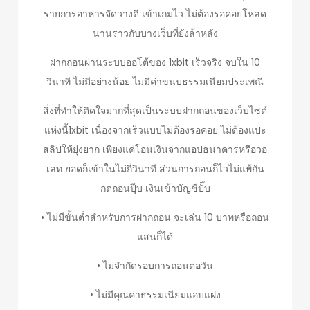
รายการอาหารจัดวางดี เข้าเกมไว ไม่ต้องรอคอยโหลด
นานราวกับบางเว็บที่ยังล้าหลัง
ฝากถอนผ่านระบบออโต้ของ 1xbit เร็วจริง จบใน 10
วินาที ไม่มีอย่างน้อย ไม่มีค่าขนบธรรมเนียมประเพณี
สิ่งที่ทำให้ติดใจมากที่สุดเป็นระบบฝากถอนของเว็บไซต์
แห่งนี้1xbit เนื่องจากเร็วแบบไม่ต้องรอคอย ไม่ต้องแปะ
สลิปให้ยุ่งยาก เพียงแค่โอนเงินจากแอปธนาคารหรือวอ
เลท ยอดก็เข้าในไม่กี่วินาที ส่วนการถอนก็ไวไม่แพ้กัน
กดถอนปุ๊บ เงินเข้าบัญชีปั๊บ
• ไม่มีขั้นต่ำสำหรับการฝากถอน จะเล่น 10 บาทหรือถอน
แสนก็ได้
• ไม่จำกัดรอบการถอนต่อวัน
• ไม่มีคุณค่าธรรมเนียมแอบแฝง