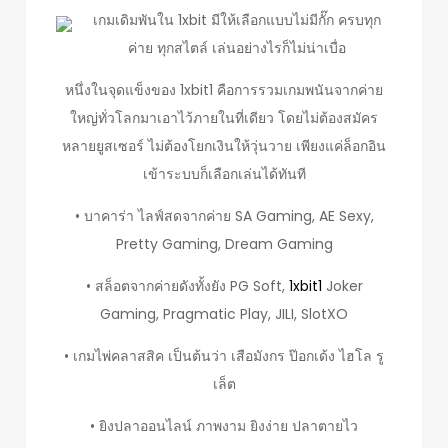
เกมเดิมพันใน 1xbit มีให้เลือกแบบไม่มีกั๊ก ครบทุก
ค่าย ทุกสไตล์ เล่นอย่างไรก็ไม่น่าเบื่อ
หนึ่งในจุดแข็งของ 1xbit1 คือการรวมเกมพนันจากค่าย
ใหญ่ทั่วโลกมาเอาไว้ภายในที่เดียว โดยไม่ต้องสมัคร
หลายยูสเซอร์ ไม่ต้องโยกเงินให้วุ่นวาย เพียงแค่ล็อกอิน
เข้าระบบก็เลือกเล่นได้ทันที
• บาคาร่า ไลฟ์สดจากค่าย SA Gaming, AE Sexy,
Pretty Gaming, Dream Gaming
• สล็อตจากค่ายดังทั้งยัง PG Soft,
1xbit1
Joker
Gaming, Pragmatic Play, JILI, SlotXO
• เกมไพ่คลาสสิค เป็นต้นว่า เสือมังกร ป๊อกเด้ง ไฮโล รู
เล็ต
• ยิงปลาออนไลน์ ภาพงาม ยิงง่าย ปลาตายไว