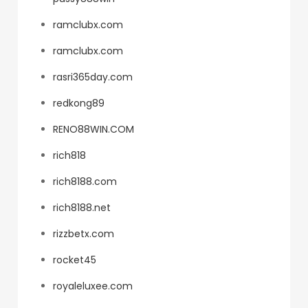
ramclubx.com
ramclubx.com
rasri365day.com
redkong89
RENO88WIN.COM
rich818
rich8188.com
rich8188.net
rizzbetx.com
rocket45
royaleluxee.com