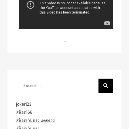
…
Search
for:
joker123
สล็อต168
สล็อตเว็บตรง แตกง่าย
สล็อตเว็บตรง