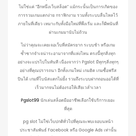
ไม่ใช่แค่ “อีกหนึ่งเว็บสล็อต” แม้กระนั้นเป็นการเกิดของ
การรวมเกมแตกง่าย กราฟิกงาม รวมทั้งระบบลื่นไหลไว้
ภายในที่เดียว เหมาะกับทั้งมือใหม่ที่พึ่งเริ่ม และก็ผีพนันที่
ผ่านเกมมานับไม่ถ้วน
ไม่ว่าคุณจะเคยเจอเว็บที่สมัครยาก ระบบช้า หรือเกม
ซ้ำซากจำเจน่าระอามาจากที่แห่งไหน ตรงนี้ทุกสิ่งทุก
อย่างจะแปรไปในทันที เนื่องจากว่า Pgslot มีทุกๆสิ่งทุกๆ
อย่างที่คุณปรารถนา อีกทั้งเกมใหม่ เกมฮิต เกมซื้อฟรีส
ปินได้ เกมที่โบนัสแตกไม่ยั้ง รวมถึงระบบฝากถอนออโต้ที่
เร็วมากจนไม่ต้องรอให้เสียเวล่ำเวลา
Pgslot99
นักเล่นสล็อตมืออาชีพเลือกใช้บริการเยอะ
ที่สุด
pg slot ไม่ใช่เว็บปกติทั่วไปที่คุณจะพบเจอบนหน้า
ประชาสัมพันธ์ Facebook หรือ Google Ads เท่านั้น