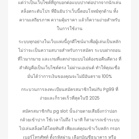
แต่ว่าเป็นเว็บไซต์ที่ถูกบอกต่อแบบปากต่อปากจากนักเล่น
สล็อตระดับโปร ที่ยืนยันว่าเว็บนี้ตอบโจทย์ทุกด้าน ทั้ง
ความเสถียรภาพ ความคุ้มราคา แล้วก็ความง่ายสำหรับ
ในการใช้งาน
ระบบทุกอย่างในเว็บแห่งนี้ถูกดีไซน์มาเพื่อผู้เล่นเป็นหลัก
ไม่ว่าจะเป็นความสบายสำหรับการสมัคร ระบบฝากถอน
ที่ไวมากมาย และเกมที่แตกง่ายแบบไม่ต้องขอคืนดีดวง ที่
สำคัญคือเป็นเว็บไซต์ตรง ไม่ผ่านเอเย่นต์ ทำให้คุณเชื่อ
มั่นได้ว่าการเงินของคุณจะไม่มีอันตราย 100%
กระบวนการลงทะเบียนสมัครสมาชิกใหม่กับ Pg99 ที่
ง่ายและก็รวดเร็วที่สุดในปี 2025
สมัครสมาชิกกับ pg slot นั้นง่ายดายเสียยิ่งกว่าปอก
กล้วยเข้าปาก ใช้เวลาไม่ถึง 1 นาที ก็สามารถเข้าระบบ
ไปเล่นสล็อตได้โดยทันที เพียงแค่คุณเข้าเว็บหลัก กรอก
เบอร์โทรศัพท์ ตั้งรหัสผ่าน เลือกบัญชีธนาคาร หรือ