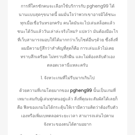
การที่ใครซักคนจะเลือกใช้บริการกับ pgheng99 ได้
นานแบบสุดๆขนาดนี้ ผมมั่นใจว่าพวกเขาอาจมิได้ชนะ
ทุกเมื่อเชื่อวันหรอกครับ คนใดมันจะไปเล่นสล็อตแล้ว
ชนะได้วันแล้ววันเล่าล่ะจริงไหม? แปลว่า มันต้องมีอะไร
ที่เว็บสามารถมอบให้ได้มากกว่าเว็บไซต์อื่นๆด้วย ซึ่งสิ่งที่
ผมมีความรู้สึกว่าสำคัญที่สุดก็คือ การเล่นแล้วไม่เคย
ทราบสึกเครียด ไม่ทราบสึกฝืน และไม่ต้องสลับตัวเอง
ตลอดเวลานี่แหละครับ
1. จังหวะเกมที่ไม่รีบมากเกินไป
ด้วยความที่เกมโดยมากของ
pgheng99
นั้นเป็นเกมที่
เหมาะสมกับผู้เล่นทุกคนอยู่แล้ว สิ่งที่คุณจะสัมผัสได้เลยก็
คือ ฟีลของเกมไม่ได้กระตุ้นให้เรามีความคิดว่าต้องรีบตัว
เองหรือเพิ่มเบทตลอดระยะเวลา สามารถเล่นไปตาม
จังหวะของตนได้ตามอยาก