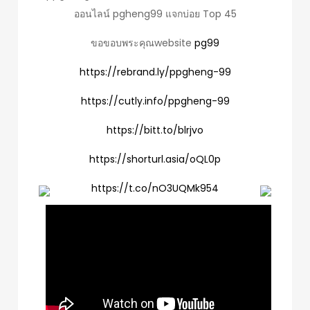
ออนไลน์ pgheng99 แจกบ่อย Top 45
ขอขอบพระคุณwebsite
pg99
https://rebrand.ly/ppgheng-99
https://cutly.info/ppgheng-99
https://bitt.to/blrjvo
https://shorturl.asia/oQL0p
https://t.co/nO3UQMk954