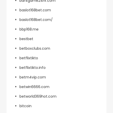
bar4game24hr.com
baslot168bet.com
baslot168bet.com/
bbp168.me
bestbet
betboxclubs.com
betflixtikto
betflixtikto.info
betm4vip.com
betwin6666.com
betworld369hot.com
bitcoin