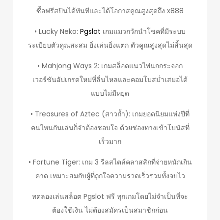
ซื้อฟรีสปินได้ทันทีและได้โอกาสคูณสูงสุดถึง x888
• Lucky Neko:
Pgslot
เกมแมวกวักนำโชคที่มีระบบ
ระเบียบตัวคูณสะสม ยิ่งเล่นยิ่งแตก ตัวคูณสูงสุดไม่สิ้นสุด
• Mahjong Ways 2: เกมสล็อตแนวไพ่นกกระจอก
เวอร์ชันอัปเกรดใหม่ที่ลื่นไหลและคอมโบสม่ำเสมอได้
แบบไม่มีหยุด
• Treasures of Aztec (สาวถ้ำ): เกมยอดนิยมแห่งปีที่
คนไหนกันเล่นก็จำต้องชอบใจ ด้วยช่องทางเข้าโบนัสที่
เร็วมาก
• Fortune Tiger: เกม 3 รีลสไตล์คลาสสิกที่จ่ายหนักเกิน
คาด เหมาะสมกับผู้ที่ถูกใจความรวดเร็วรวมทั้งจบไว
ทดลองเล่นสล็อต Pgslot ฟรี ทุกเกมโดยไม่จำเป็นที่จะ
ต้องใช้เงิน ไม่ต้องสมัครเป็นสมาชิกก่อน