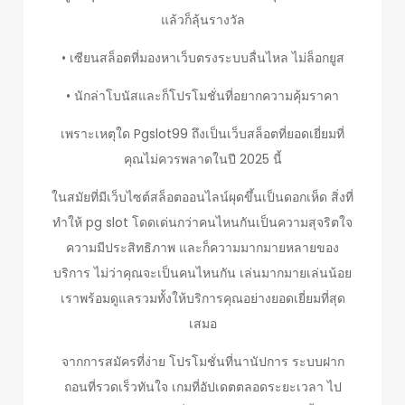
แล้วก็ลุ้นรางวัล
• เซียนสล็อตที่มองหาเว็บตรงระบบลื่นไหล ไม่ล็อกยูส
• นักล่าโบนัสและก็โปรโมชั่นที่อยากความคุ้มราคา
เพราะเหตุใด Pgslot99 ถึงเป็นเว็บสล็อตที่ยอดเยี่ยมที่
คุณไม่ควรพลาดในปี 2025 นี้
ในสมัยที่มีเว็บไซต์สล็อตออนไลน์ผุดขึ้นเป็นดอกเห็ด สิ่งที่
ทำให้ pg slot โดดเด่นกว่าคนไหนกันเป็นความสุจริตใจ
ความมีประสิทธิภาพ และก็ความมากมายหลายของ
บริการ ไม่ว่าคุณจะเป็นคนไหนกัน เล่นมากมายเล่นน้อย
เราพร้อมดูแลรวมทั้งให้บริการคุณอย่างยอดเยี่ยมที่สุด
เสมอ
จากการสมัครที่ง่าย โปรโมชั่นที่นานัปการ ระบบฝาก
ถอนที่รวดเร็วทันใจ เกมที่อัปเดตตลอดระยะเวลา ไป