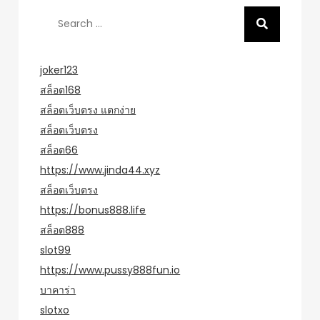
Search
for:
joker123
สล็อต168
สล็อตเว็บตรง แตกง่าย
สล็อตเว็บตรง
สล็อต66
https://www.jinda44.xyz
สล็อตเว็บตรง
https://bonus888.life
สล็อต888
slot99
https://www.pussy888fun.io
บาคาร่า
slotxo