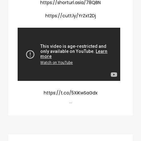
https://shorturl.asia/78QBN
https://cutt.ly/YrZxt2Dj
https://t.co/5XiKwSaGdx
…