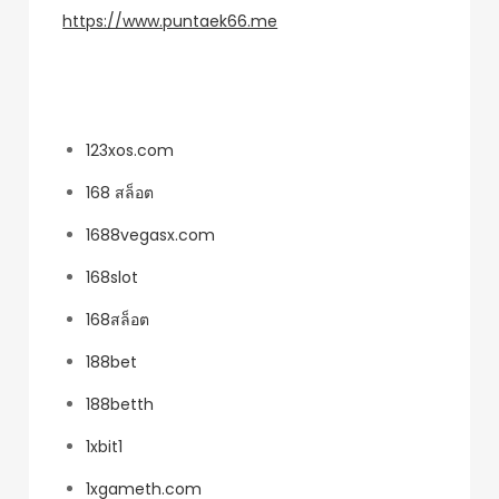
https://www.puntaek66.me
หมวดหมู่
123xos.com
168 สล็อต
1688vegasx.com
168slot
168สล็อต
188bet
188betth
1xbit1
1xgameth.com