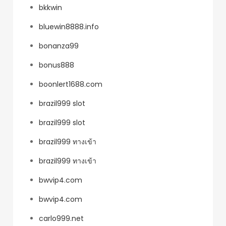
bkkwin
bluewin8888.info
bonanza99
bonus888
boonlert1688.com
brazil999 slot
brazil999 slot
brazil999 ทางเข้า
brazil999 ทางเข้า
bwvip4.com
bwvip4.com
carlo999.net