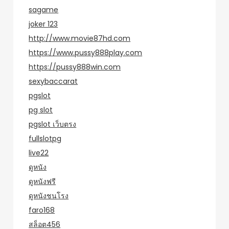
sagame
joker 123
http://www.movie87hd.com
https://www.pussy888play.com
https://pussy888win.com
sexybaccarat
pgslot
pg slot
pgslot เว็บตรง
fullslotpg
live22
ดูหนัง
ดูหนังฟรี
ดูหนังชนโรง
faro168
สล็อต456