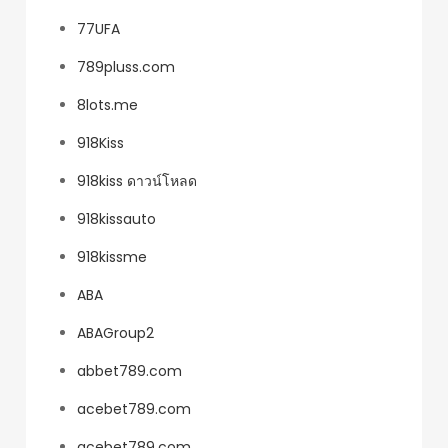
77UFA
789pluss.com
8lots.me
918Kiss
918kiss ดาวน์โหลด
918kissauto
918kissme
ABA
ABAGroup2
abbet789.com
acebet789.com
acebet789.com