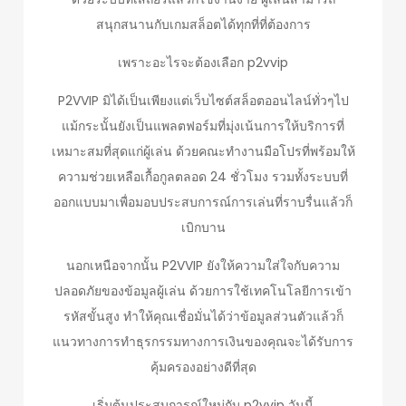
สนุกสนานกับเกมสล็อตได้ทุกที่ที่ต้องการ
เพราะอะไรจะต้องเลือก p2vvip
P2VVIP มิได้เป็นเพียงแต่เว็บไซต์สล็อตออนไลน์ทั่วๆไป
แม้กระนั้นยังเป็นแพลตฟอร์มที่มุ่งเน้นการให้บริการที่
เหมาะสมที่สุดแก่ผู้เล่น ด้วยคณะทำงานมือโปรที่พร้อมให้
ความช่วยเหลือเกื้อกูลตลอด 24 ชั่วโมง รวมทั้งระบบที่
ออกแบบมาเพื่อมอบประสบการณ์การเล่นที่ราบรื่นแล้วก็
เบิกบาน
นอกเหนือจากนั้น P2VVIP ยังให้ความใส่ใจกับความ
ปลอดภัยของข้อมูลผู้เล่น ด้วยการใช้เทคโนโลยีการเข้า
รหัสขั้นสูง ทำให้คุณเชื่อมั่นได้ว่าข้อมูลส่วนตัวแล้วก็
แนวทางการทำธุรกรรมทางการเงินของคุณจะได้รับการ
คุ้มครองอย่างดีที่สุด
เริ่มต้นประสบการณ์ใหม่กับ p2vvip วันนี้