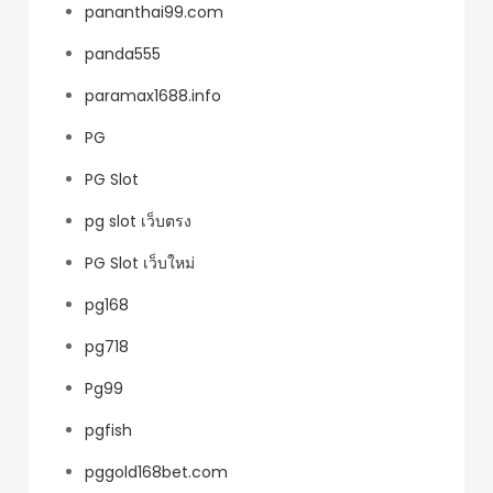
pananthai99.com
panda555
paramax1688.info
PG
PG Slot
pg slot เว็บตรง
PG Slot เว็บใหม่
pg168
pg718
Pg99
pgfish
pggold168bet.com