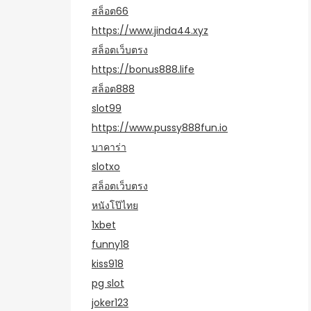
สล็อต66
https://www.jinda44.xyz
สล็อตเว็บตรง
https://bonus888.life
สล็อต888
slot99
https://www.pussy888fun.io
บาคาร่า
slotxo
สล็อตเว็บตรง
หนังโป๊ไทย
1xbet
funny18
kiss918
pg slot
joker123