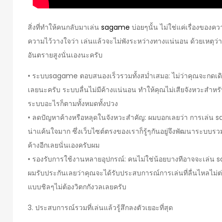
สิ่งที่ทำให้คนกลับมาเล่น
sagame
บ่อยๆนั้น ไม่ใช่แค่เรื่องของคว
ความไว้วางใจว่า เล่นแล้วจะไม่พังระหว่างทางแน่นอน ด้วยเหตุว่
อันตรายสูงนั่นเองนะครับ
• ระบบsagame ตอบสนองเร็วรวมทั้งสม่ำเสมอ: ไม่ว่าคุณจะกดเดิมพ
เลยนะครับ ระบบลื่นไม่มีค้างแน่นอน ทำให้คุณไม่เสียจังหวะสำ
ระบบอะไรก็ตามทั้งหมดทั้งปวง
• ลดปัญหาค้างหรือหลุดในจังหวะสำคัญ: ผมบอกเลยว่า การเล่น 
น่าแค้นใจมาก ซึ่งเว็บไซต์ตรงของเราก็รู้ๆกันอยู่จึงพัฒนาระบบรวม
ค้างอีกเลยนั่นเองครับผม
• รองรับการใช้งานหลายอุปกรณ์: คนไม่ใช่น้อยบางทีอาจจะเล่น sag
ผมรับประกันเลยว่าคุณจะได้รับประสบการณ์การเล่นที่ลื่นไหลไม่ต่าง
แบบชิลๆไม่ต้องวิตกกังวลเลยครับ
3. ประสบการณ์รวมที่เล่นแล้วรู้สึกลงตัวเยอะที่สุด