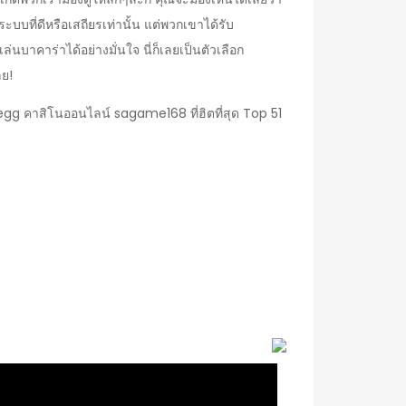
บบที่ดีหรือเสถียรเท่านั้น แต่พวกเขาได้รับ
ล่นบาคาร่าได้อย่างมั่นใจ นี่ก็เลยเป็นตัวเลือก
ย!
g คาสิโนออนไลน์ sagame168 ที่ฮิตที่สุด Top 51