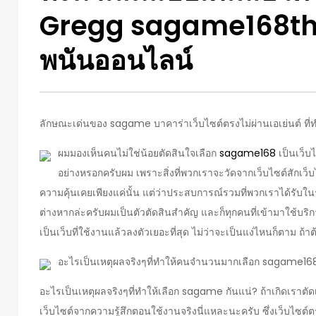
Gregg sagame168th.
พนันออนไลน์
ลักษณะเด่นของ sagame บาคาร่าเว็บไซต์ตรงไม่ผ่านเอเย่นต์ ที่ท
ผมมองเห็นคนไม่ใช่น้อยตัดสินใจเลือก
sagame168
เป็นเว็บไ
อย่างหรอกครับผม เพราะสิ่งที่พวกเราจะวัดจากเว็บไซต์สักเว็บไซต
ความคุ้นเคยเพียงแค่นั้น แต่ว่าประสบการณ์รวมที่พวกเราได้รับ
ต่างหากล่ะครับผมเป็นตัวตัดสินสำคัญ และก็ทุกคนที่เข้ามาใช้บริกา
เป็นเว็บที่ใช้งานแล้วลงตัวเยอะที่สุด ไม่ว่าจะเป็นแง่ไหนก็ตาม ถ้
อะไรเป็นเหตุผลจริงๆที่ทำให้คนจำนวนมากเลือก sagame16
อะไรเป็นเหตุผลจริงๆที่ทำให้เลือก sagame กันแน่? ถ้าเกิดเราตัดเ
เว็บไซต์จากความรู้สึกตอนใช้งานจริงนี่แหละนะครับ ซึ่งเว็บไซต์ต