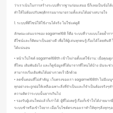
ว่าเราเน้นในการสร้างระบบที่รากฐานก่อนเสมอ นี่ก็เลยเป็นข้อ
ทำให้ไม่ต้องปรับพฤติกรรมมากมายรวมทั้งเล่นได้อย่างสบายใจ
1. ระบบที่ดีไซน์ให้ใช้งานได้จริง ไม่ใช่แค่ดูดี
ลักษณะเด่นแรกของ sagame168 ก็คือ ระบบที่วางแบบโดยย้ำการใ
ดีไซน์และก็คิดมาเป็นอย่างดี เพื่อให้ผู้เล่นทุกคนรู้เรื่องได้โดยทันที 
ได้แน่นอน
• หน้าเว็บไซต์ sagame168th เข้าใจง่ายตั้งแต่ใช้งาน: เมื่อคุณด
ที่ไหน เดิมพันยังไง และก็ดูข้อมูลที่ได้มาจากที่ไหนได้บ้าง มันจ
สามารถเริ่มเดิมพันได้อย่างรวดเร็วอีกด้วย
• ลดขั้นตอนที่ไม่สำคัญ: เว็บตรงของเรา sagame168th ไม่มีเมนูซ้
ทุกอย่างจะถูกย่อให้เหลือเฉพาะสิ่งที่จำเป็นและก็จำเป็นต้องจริงๆท
ความคิดว่าระบบนั้นยากเกินไป
• รองรับผู้เล่นใหม่แล้วก็เก่าได้: ผู้ที่ไม่เคยรู้เรื่องก็เข้าใจได้ง่า
ระบบช้าหรือเข้าใจยาก เมื่อเว็บไซต์ตรงของเราทำให้ทุกๆสิ่งทุกๆอ