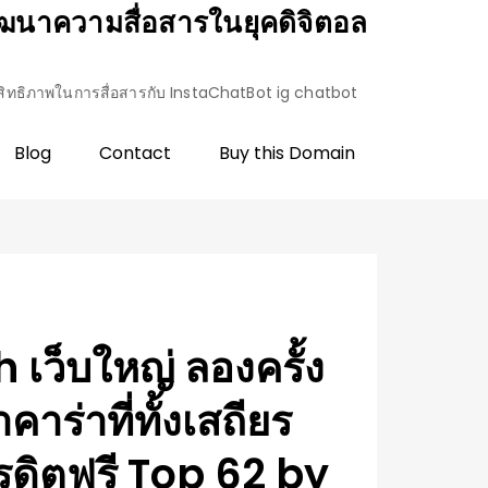
ฒนาความสื่อสารในยุคดิจิตอล
ิทธิภาพในการสื่อสารกับ InstaChatBot ig chatbot
Blog
Contact
Buy this Domain
เว็บใหญ่ ลองครั้ง
าคาร่าที่ทั้งเสถียร
ครดิตฟรี Top 62 by