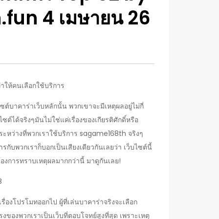
fun 4 เมษายน 26
ำให้คนเลือกใช้บริการ
ซต์บาคาร่าเว็บหลักนั้น พวกเขาจะมีเหตุผลอยู่ไม่กี่
์ได้จริงๆมันไม่ใช่แค่เรื่องของเกียรติศักดิ์หรือ
ในระหว่างที่พวกเราใช้บริการ sagame168th จริงๆ
รกับพวกเราก็บอกเป็นเสียงเดียวกันเลยว่า เว็บไซต์นี้
าต้องการทราบเหตุผลมากกว่านี้ มาดูกันเลย!
8
รื่องโปรโมทออกไป ผู้ที่เล่นบาคาร่าจริงจะเลือก
รงของพวกเราเป็นเว็บที่ตอบโจทย์สูงที่สุด เพราะเหตุ