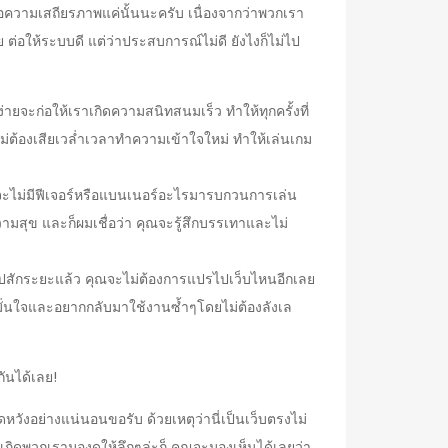
หรือความเสถียรภาพแค่นั้นนะครับ เนื่องจากว่าพวกเรา
 ต่อให้ระบบดี แต่ว่าประสบการณ์ไม่ดี ยังไงก็ไม่ไป
ง่ายจะก่อให้เราเกิดความสนิทสนมเร็ว ทำให้ทุกครั้งที่
ม่ต้องเสียเวล่ำเวลาทำความเข้าใจใหม่ ทำให้เล่นเกม
จะไม่มีฟีเจอร์หรือแบนเนอร์อะไรมารบกวนการเล่น
ามสุข และก็ผมเชื่อว่า คุณจะรู้สึกบรรเทาและไม่
าไปสักระยะแล้ว คุณจะไม่ต้องการแปรไปเว็บไหนอีกเลย
มั่นใจและอยากกลับมาใช้งานซ้ำๆโดยไม่ต้องลังเล
ันได้เลย!
ังอย่างแน่นอนขอรับ ด้วยเหตุว่านี่เป็นเว็บตรงไม่
้าเกิดพวกเรามองดูให้ลึกๆล่ะก็ คุณจะมองเห็นได้เลยว่า