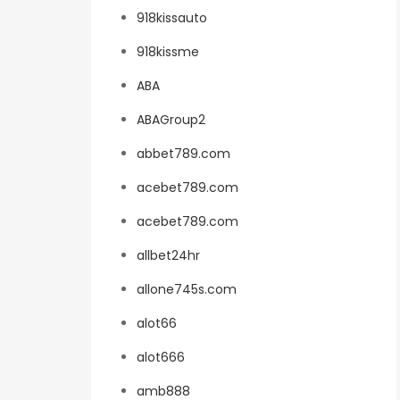
918kissauto
918kissme
ABA
ABAGroup2
abbet789.com
acebet789.com
acebet789.com
allbet24hr
allone745s.com
alot66
alot666
amb888