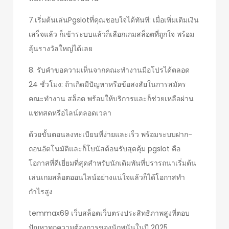
7.เริ่มต้นเล่นPgslotที่คุณชอบใจได้ทันที: เมื่อเพิ่มเติมเงิน
เสร็จแล้ว ก็เข้าระบบแล้วก็เลือกเกมสล็อตที่ถูกใจ พร้อม
ลุ้นรางวัลใหญ่ได้เลย
8. รับคำขอความเห็นจากคณะทำงานมือโปรได้ตลอด
24 ชั่วโมง: ถ้าเกิดมีปัญหาหรือข้อสงสัยในการสมัคร
คณะทำงาน สล็อต พร้อมให้บริการและก็ช่วยเหลือผ่าน
แชทสดหรือไลน์ตลอดเวลา
ด้วยขั้นตอนลงทะเบียนที่ง่ายและเร็ว พร้อมระบบฝาก-
ถอนอัตโนมัติและก็โบนัสต้อนรับสุดคุ้ม pgslot คือ
โอกาสที่ดีเยี่ยมที่สุดสำหรับนักเดิมพันที่ปรารถนาเริ่มต้น
เล่นเกมสล็อตออนไลน์อย่างแน่ใจแล้วก็ได้โอกาสทำ
กำไรสูง
temmax69 เว็บสล็อตเว็บตรงประสิทธิภาพสูงที่ตอบ
ปัญหาทุกความต้องการของนักพนันในปี 2025