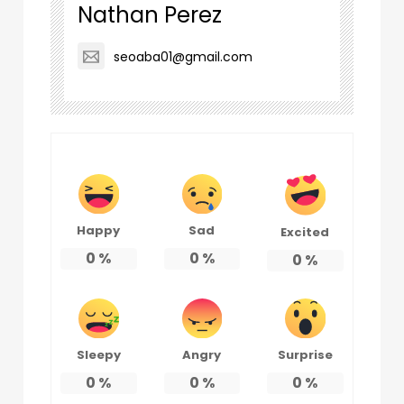
Nathan Perez
seoaba01@gmail.com
Happy
Sad
Excited
0
%
0
%
0
%
Sleepy
Angry
Surprise
0
%
0
%
0
%