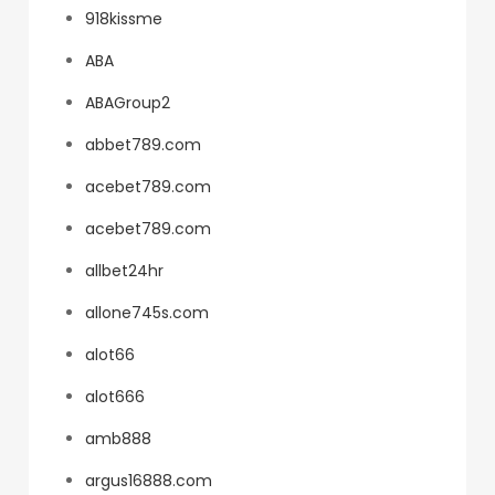
918kissme
ABA
ABAGroup2
abbet789.com
acebet789.com
acebet789.com
allbet24hr
allone745s.com
alot66
alot666
amb888
argus16888.com