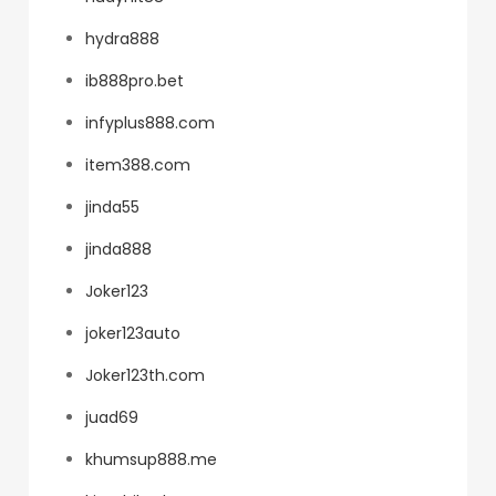
hydra888
ib888pro.bet
infyplus888.com
item388.com
jinda55
jinda888
Joker123
joker123auto
Joker123th.com
juad69
khumsup888.me