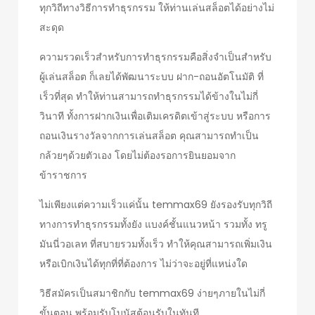
ทุกวิถีทางวิธีการทำธุรกรรม ให้ท่านเล่นสล็อตได้อย่างไม่
สะดุด
ความรวดเร็วสำหรับการทำธุรกรรมคือสิ่งจำเป็นสำหรับ
ผู้เล่นสล็อต ก็เลยได้พัฒนาระบบ ฝาก-ถอนอัตโนมัติ ที่
เร็วที่สุด ทำให้ท่านสามารถทำธุรกรรมได้ข้างในไม่กี่
วินาที ทั้งการฝากเงินเพื่อเติมเครดิตเข้าสู่ระบบ หรือการ
ถอนเงินรางวัลจากการเล่นสล็อต คุณสามารถทำเป็น
กล้วยๆด้วยตัวเอง โดยไม่ต้องรอการยินยอมจาก
ข้าราชการ
ไม่เพียงแต่ความเร็วแค่นั้น temmax69 ยังรองรับทุกวิถี
ทางการทำธุรกรรมทั้งยัง แบงค์ชั้นแนวหน้า รวมทั้ง ทรู
มันนี่วอเลท ที่สบายรวมทั้งเร็ว ทำให้คุณสามารถเพิ่มเงิน
หรือเบิกเงินได้ทุกที่ที่ต้องการ ไม่ว่าจะอยู่ที่แหน่งใด
วิธีสมัครเป็นสมาชิกกับ temmax69 ง่ายๆภายในไม่กี่
ขั้นตอน พร้อมรับโบนัสต้อนรับในทันที