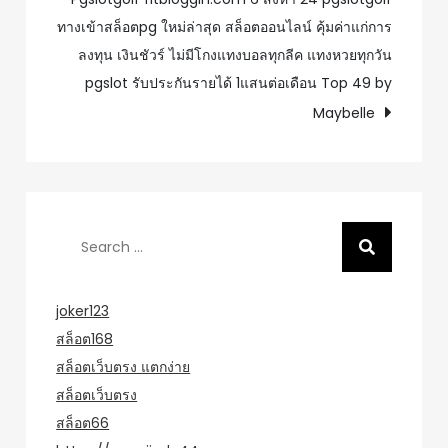
ทางเข้าสล็อตpg ใหม่ล่าสุด สล็อตออนไลน์ คุ้มค่าแก่การ
ลงทุน เงินชัวร์ ไม่มีโกงแทงบอลทุกลีค แทงหวยทุกวัน
pgslot รับประกันรายได้ 1แสนต่อเดือน Top 49 by
Maybelle
Search
for:
joker123
สล็อต168
สล็อตเว็บตรง แตกง่าย
สล็อตเว็บตรง
สล็อต66