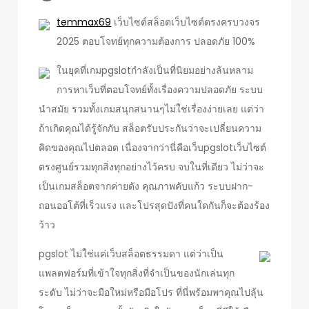
temmax69
เว็บไซต์สล็อตเว็บไซต์ตรงครบวงจร
2025 ตอบโจทย์ทุกความต้องการ ปลอดภัย 100%
ในยุคที่เกมpgslotกำลังเป็นที่นิยมอย่างล้นหลาม
การหาเว็บที่ตอบโจทย์ทั้งเรื่องความปลอดภัย ระบบ
นำสมัย รวมทั้งเกมสนุกสนานๆไม่ใช่เรื่องง่ายเลย แต่ว่า
ถ้าเกิดคุณได้รู้จักกับ สล็อตรับประกันว่าจะเปลี่ยนความ
คิดของคุณไปตลอด เนื่องจากว่านี่คือเว็บpgslotเว็บไซต์
ตรงศูนย์รวมทุกสิ่งทุกอย่างไว้ครบ จบในที่เดียว ไม่ว่าจะ
เป็นเกมสล็อตจากค่ายดัง คุณภาพคับแก้ว ระบบฝาก-
ถอนออโต้ที่เร็วแรง และโปรสุดปังที่คนใดกันก็จะต้องร้อง
ว้าว
pgslot ไม่ใช่แค่เว็บสล็อตธรรมดา แต่ว่าเป็น
แพลตฟอร์มที่เข้าใจทุกสิ่งที่จำเป็นของนักเล่นทุก
ระดับ ไม่ว่าจะมือใหม่หรือมือโปร ที่นี่พร้อมพาคุณไปลุ้น