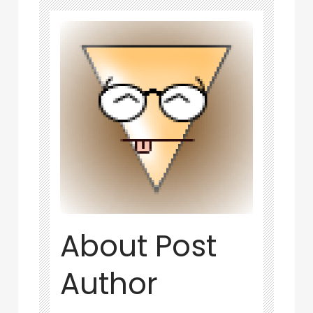
About Post
Author