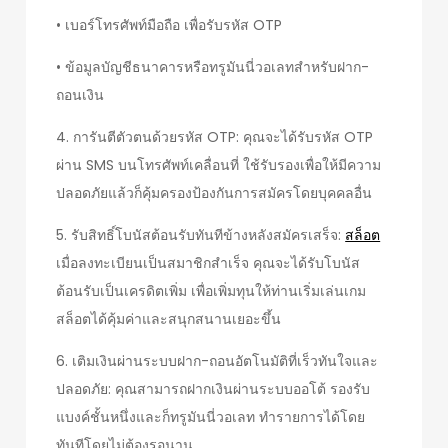
• เบอร์โทรศัพท์มือถือ เพื่อรับรหัส OTP
• ข้อมูลบัญชีธนาคารหรือทรูมันนี่วอเลทสำหรับฝาก-
ถอนเงิน
4. การันตีตัวตนด้วยรหัส OTP: คุณจะได้รับรหัส OTP
ผ่าน SMS บนโทรศัพท์เคลื่อนที่ ใช้รับรองเพื่อให้มีความ
ปลอดภัยแล้วก็คุ้มครองป้องกันการสมัครโดยบุคคลอื่น
5. รับสิทธิ์โบนัสต้อนรับทันทีข้างหลังสมัครเสร็จ:
สล็อต
เมื่อลงทะเบียนเป็นสมาชิกสำเร็จ คุณจะได้รับโบนัส
ต้อนรับเป็นเครดิตเพิ่ม เพื่อเพิ่มทุนให้ท่านเริ่มเล่นเกม
สล็อตได้คุ้มค่าและสนุกสนานเยอะขึ้น
6. เติมเงินผ่านระบบฝาก-ถอนอัตโนมัติที่เร็วทันใจและ
ปลอดภัย: คุณสามารถฝากเงินผ่านระบบออโต้ รองรับ
แบงค์ชั้นหนึ่งและก็ทรูมันนี่วอเลท ทำรายการได้โดย
ทันทีโดยไม่ต้องรอนาน