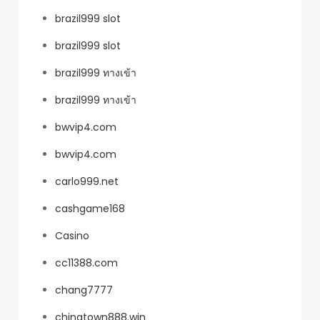
brazil999 slot
brazil999 slot
brazil999 ทางเข้า
brazil999 ทางเข้า
bwvip4.com
bwvip4.com
carlo999.net
cashgame168
Casino
cc11388.com
chang7777
chinatown888.win