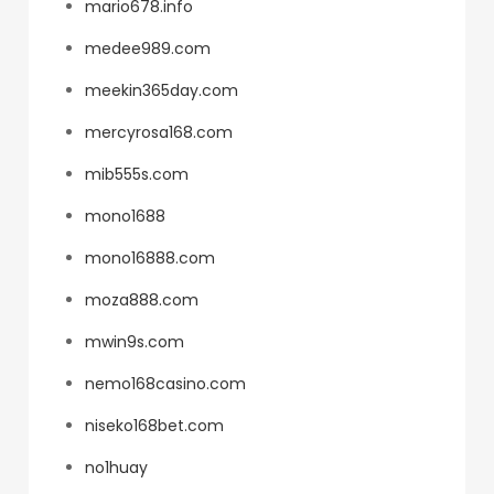
mario678.info
medee989.com
meekin365day.com
mercyrosa168.com
mib555s.com
mono1688
mono16888.com
moza888.com
mwin9s.com
nemo168casino.com
niseko168bet.com
no1huay