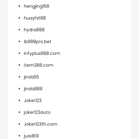
hengjing168
huayhit88
hydra888
ib888pro.bet
infyplus888.com
item388.com
jinda55
jinda888
Joker123
joker123auto
Joker123th.com
juad69