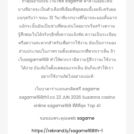
ถ้าคุณอ่านถึงนี้ เว็บไซต์ sagame คาสิโนออนไลน์
บางทีอาจจะเป็นตัวเลือกที่เยี่ยมที่สุดตอนนี้เลยจ๊ะครับผม
แน่ๆครับว่า ขณะ 10 วินาทีแรกบางทีก็อาจจะมองสั้นมาก
แม้กระนั้นมันเป็นช่วงที่คนเล่นโดยมากเริ่มสร้างความ
รู้สึกต่อเว็บได้จริงๆอีกทั้งความแจ้งชัด ความเป็นระเบียบ
หรือความสะดวกสำหรับเพื่อการใช้งาน มันเป็นการมอง
ส่วนประกอบในภาพรวมตั้งแต่หนแรกที่พวกเราเห็น ถ้า
เว็บsagame168 ทำให้พวกเรามีความรู้สึกว่าจะใช้งาน
ได้ง่าย บันเทิงใจตั้งแต่ตอนแรกเห็น มันก็จะทำให้เรา
อยากใช้งานถัดไปอย่างแน่แท้
เว็บบาคาร่าแจกเครดิตฟรี sagame
sagame168th1.co 23 JUN 2026 Susanna casino
online sagame168 ที่ดีที่สุด Top 41
ขอขอบพระคุณweb
sagame
https://rebrand.ly/sagame168th-1