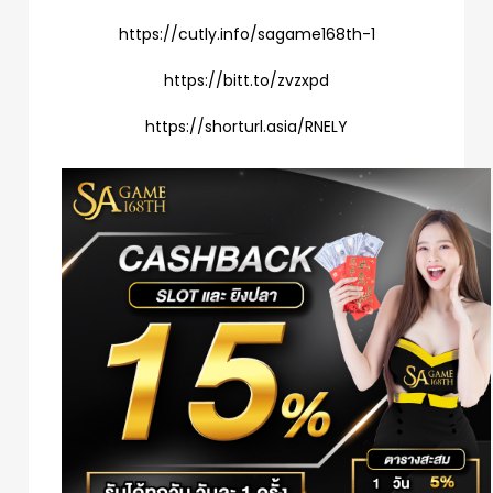
https://cutly.info/sagame168th-1
https://bitt.to/zvzxpd
https://shorturl.asia/RNELY