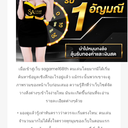
เมื่อเข้าสู่เว็บ sagame168th คนเล่นโดยมากมิได้เริ่ม
ค้นหาข้อมูลเชิงลึกอะไรอยู่แล้ว แม้กระนั้นพวกเขาจะดู
ภาพรวมของหน้าเว็บก่อนเสมอ ความรู้สึกที่ว่าเว็บไซต์จัด
วางสิ่งต่างๆเข้าใจง่ายไหม มันจะเกิดขึ้นก่อนที่จะอ่าน
รายละเอียดต่างๆด้วย
• มองดูแล้วรู้เท่าทันคราวว่าควรจะเริ่มตรงไหน: คนเล่น
จำนวนมากไม่ได้ตั้งใจตรวจทุกมุมของเว็บในตอนแรก