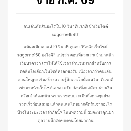
ง่าย ก.ค. 69
คนเล่นตัดสินอะไรใน 10 วินาทีแรกที่เข้าเว็บไซต์
sagame168th
แม้คุณมีเวลาแค่ 10 วินาที คุณจะวินิจฉัยเว็บไซต์
sagame168 ยังไงดี? แน่ๆว่า ตอนที่พวกเราเข้ามาหน้า
เว็บบาคาร่า เราไม่ได้ใช้เวลาจำนวนมากสำหรับการ
ตัดสินใจเลือกเว็บไซต์หรอกขอรับ เนื่องจากว่าคนเล่น
ส่วนใหญ่จะเริ่มสร้างความรู้สึกต่อเว็บตั้งแต่วินาทีแรกที่
เข้ามาหน้าเว็บไซต์เลยล่ะครับ ก่อนที่จะสมัคร ฝากเงิน
หรือเข้าห้องพนัน พวกเราชอบประเมินสิ่งต่างๆอย่าง
รวดเร็วก่อนเสมอ แล้วคนเล่นโดยมากตัดสินจากอะไร
บ้างในระยะเวลาจำกัดนี้? ในบทความนี้ ผมจะพาคุณมา
ดูความนึกคิดของคนโดยมากกัน