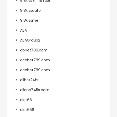
918kiss ดาวน์โหลด
918kissauto
918kissme
ABA
ABAGroup2
abbet789.com
acebet789.com
acebet789.com
allbet24hr
allone745s.com
alot66
alot666