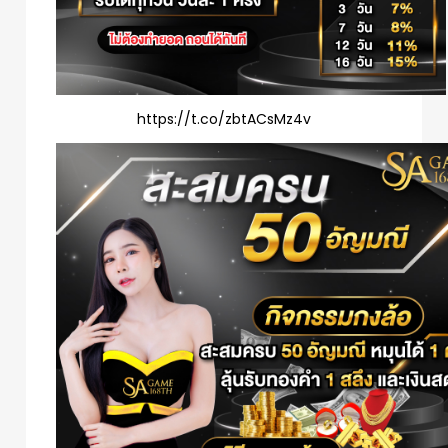
https://t.co/zbtACsMz4v