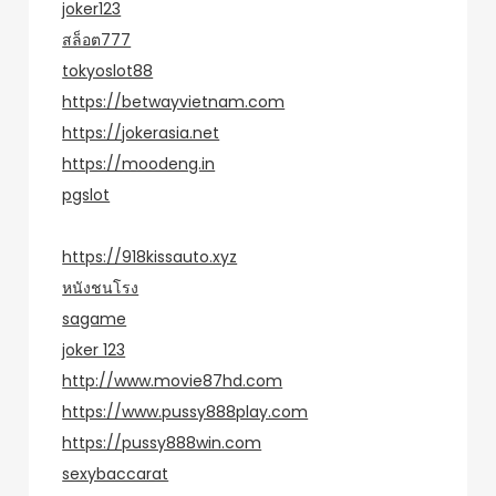
joker123
สล็อต777
tokyoslot88
https://betwayvietnam.com
https://jokerasia.net
https://moodeng.in
pgslot
https://918kissauto.xyz
หนังชนโรง
sagame
joker 123
http://www.movie87hd.com
https://www.pussy888play.com
https://pussy888win.com
sexybaccarat