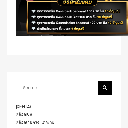
…
Search
for:
joker123
สล็อต168
สล็อตเว็บตรง แตกง่าย