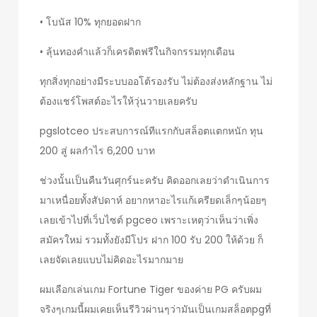
• โบนัส 10% ทุกยอดฝาก
• ลุ้นทองคำแล้วก็เครดิตฟรีในกิจกรรมทุกเดือน
ทุกสิ่งทุกอย่างมีระบบออโต้รองรับ ไม่ต้องส่งหลักฐาน ไม่
ต้องแชร์โพสต์อะไรให้วุ่นวายเลยครับ
pgslotceo ประสบการณ์ทีแรกกับสล็อตแตกหนัก ทุน
200 สู่ ผลกำไร 6,200 บาท
ช่วงนั้นเป็นคืนวันศุกร์นะครับ คิดออกเลยว่าดำเนินการ
มาเหนื่อยทั้งสัปดาห์ อยากหาอะไรแก้เครียดเล็กๆน้อยๆ
เลยเข้าไปที่เว็บไซต์ pgceo เพราะเหตุว่าเห็นว่าเพิ่ง
สมัครใหม่ รวมทั้งยังมีโปร ฝาก 100 รับ 200 ให้ด้วย ก็
เลยจัดเลยแบบไม่คิดอะไรมากมาย
ผมเลือกเล่นเกม Fortune Tiger ของค่าย PG ครับผม
จริงๆเกมนี้ผมเคยเห็นรีวิวผ่านๆว่ามันเป็นเกมสล็อตpgที่