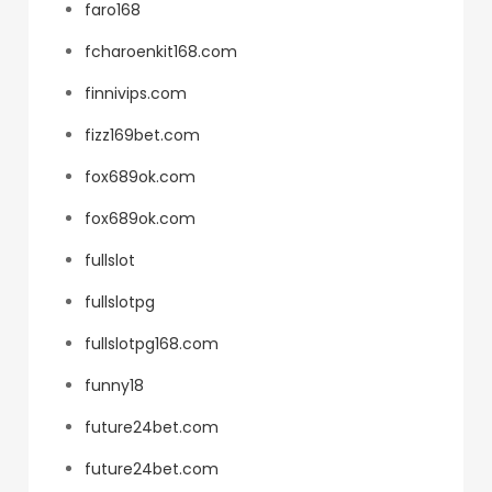
faro168
fcharoenkit168.com
finnivips.com
fizz169bet.com
fox689ok.com
fox689ok.com
fullslot
fullslotpg
fullslotpg168.com
funny18
future24bet.com
future24bet.com