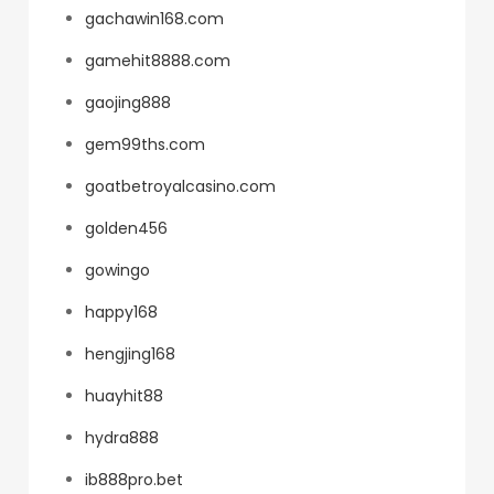
gachawin168.com
gamehit8888.com
gaojing888
gem99ths.com
goatbetroyalcasino.com
golden456
gowingo
happy168
hengjing168
huayhit88
hydra888
ib888pro.bet