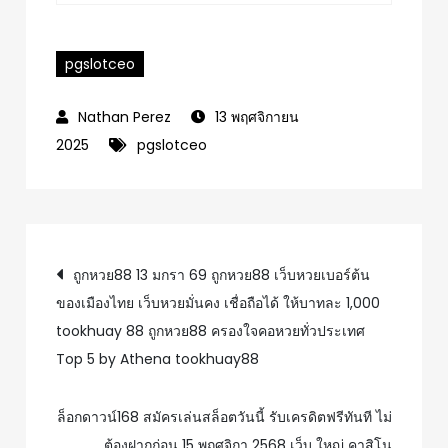
pgslotceo
13 พฤศจิกายน
2025
pgslotceo
แนะแนว
ถูกหวย88 13 มกรา 69 ถูกหวย88 เว็บหวยเบอร์ต้น
ของเมืองไทย เว็บหวยมั่นคง เชื่อถือได้ ให้บาทละ 1,000
เรื่อง
tookhuay 88 ถูกหวย88 ครองใจคอหวยทั่วประเทศ
Top 5 by Athena tookhuay88
ล็อกดาวน์168 สมัครเล่นสล็อตวันนี้ รับเครดิตฟรีทันที ไม่
ต้องฝากก่อน 15 พฤศจิกา 2568 เว็บ ใหญ่ คาสิโน