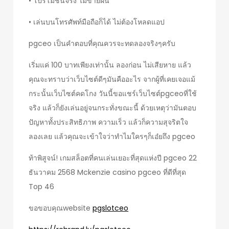
• โปรโมชั่นจริง ไม่ขายฝัน
• เล่นบนโทรศัพท์มือถือก็ได้ ไม่ต้องโหลดแอป
pgceo เป็นคำตอบที่คุณควรจะทดลองจริงๆครับ
เริ่มแค่ 100 บาทเพียงเท่านั้น ลองก่อน ไม่เสียหาย แล้ว
คุณจะทราบว่าเว็บไซต์ดีๆมันคืออะไร จากผู้ที่เคยเจอแม้
กระนั้นเว็บไซต์คดโกง วันนี้ขอแชร์เว็บไซต์pgceoที่ใช้
จริง แล้วก็ยังเล่นอยู่จนกระทั่งขณะนี้ ด้วยเหตุว่ามันตอบ
ปัญหาทั้งประสิทธิภาพ ความเร็ว แล้วก็ความสุจริตใจ
ลองเลย แล้วคุณจะเข้าใจว่าทำไมใครๆก็เอ๋ยถึง pgceo
ท้าพิสูจน์! เกมสล็อตที่คนเล่นเยอะที่สุดแห่งปี pgceo 22
ธันวาคม 2568 Mckenzie casino pgceo ที่ดีที่สุด
Top 46
ขอขอบคุณwebsite
pgslotceo