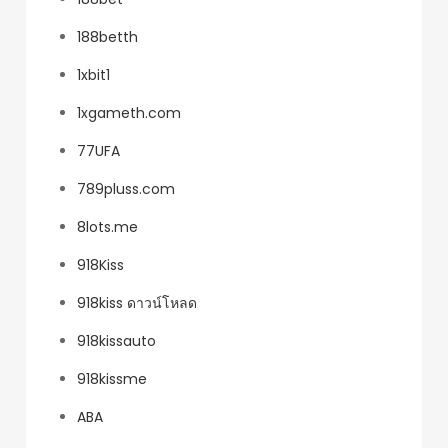
188betth
1xbit1
1xgameth.com
77UFA
789pluss.com
8lots.me
918Kiss
918kiss ดาวน์โหลด
918kissauto
918kissme
ABA