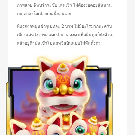
ภาพสวย ฟีพบร์กระชับ เล่นเร็ว ไม่ต้องรอคอยลุ้นนาน
เลยตกลงใจเลือกเกมนี้ก่อนเลย
ทีแรกๆก็หมุนขำๆเบทละ 2 บาท ไม่มีอะไรมากนะครับ
เพียงแค่หวังว่าขอแตกซักตาสองตาเพื่อคืนทุนก็ยังดี แต่
แล้วอยู่ดีๆมันเข้าโบนัสฟรีสปินแบบไม่ทันตั้งตัว