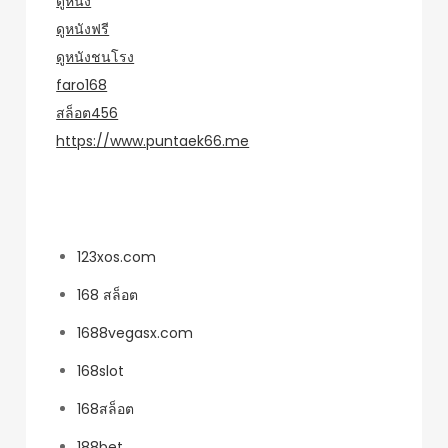
ดูหนัง
ดูหนังฟรี
ดูหนังชนโรง
faro168
สล็อต456
https://www.puntaek66.me
หมวดหมู่
123xos.com
168 สล็อต
1688vegasx.com
168slot
168สล็อต
188bet