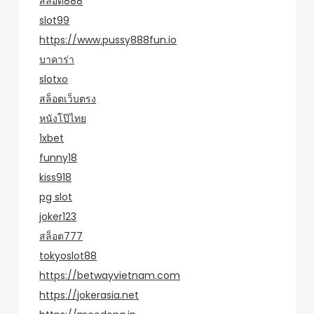
สล็อต888
slot99
https://www.pussy888fun.io
บาคาร่า
slotxo
สล็อตเว็บตรง
หนังโป๊ไทย
1xbet
funny18
kiss918
pg slot
joker123
สล็อต777
tokyoslot88
https://betwayvietnam.com
https://jokerasia.net