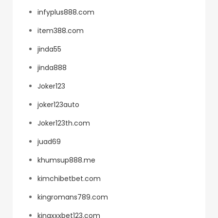
infyplus888.com
item388.com
jinda55
jinda888
Joker123
joker123auto
Joker123th.com
juad69
khumsup888.me
kimchibetbet.com
kingromans789.com
kingxxxbet123.com