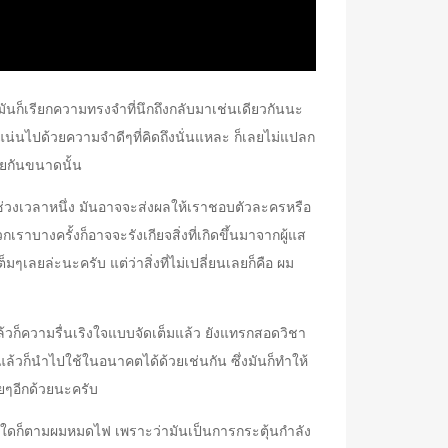
มันก็เรียกความทรงจำที่นึกถึงกลับมาเช่นเดียวกันนะ
แน่นไปด้วยความจำดีๆที่คิดถึงนั่นแหละ ก็เลยไม่แปลก
คยกันขนาดนั้น
ช่วงเวลาหนึ่ง มันอาจจะส่งผลให้เราชอบตัวละครหรือ
เราบางครั้งก็อาจจะรังเกียจสิ่งที่เกิดขึ้นมาจากผู้แส
เลยล่ะนะครับ แต่ว่าสิ่งที่ไม่เปลี่ยนเลยก็คือ ผม
ล้วก็ความรื่นเริงใจแบบจัดเต็มแล้ว ยังแทรกสอดวิชา
แล้วก็นำไปใช้ในอนาคตได้ด้วยเช่นกัน ซึ่งมันก็ทำให้
ยๆอีกด้วยนะครับ
รั้งใดก็ตามผมหมดไฟ เพราะว่ามันเป็นการกระตุ้นกำลัง