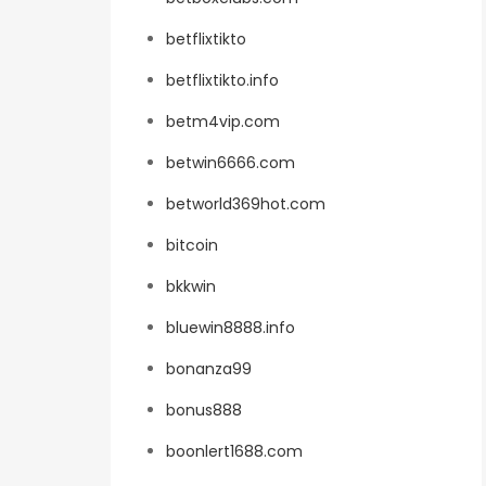
betflixtikto
betflixtikto.info
betm4vip.com
betwin6666.com
betworld369hot.com
bitcoin
bkkwin
bluewin8888.info
bonanza99
bonus888
boonlert1688.com