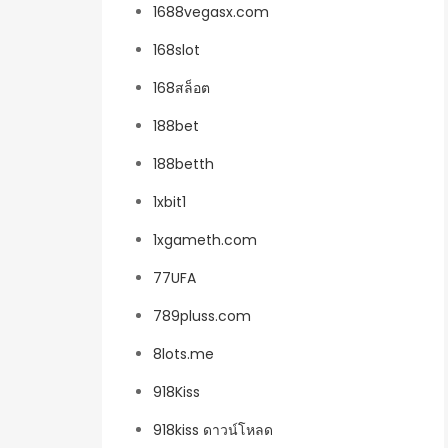
1688vegasx.com
168slot
168สล็อต
188bet
188betth
1xbit1
1xgameth.com
77UFA
789pluss.com
8lots.me
918Kiss
918kiss ดาวน์โหลด