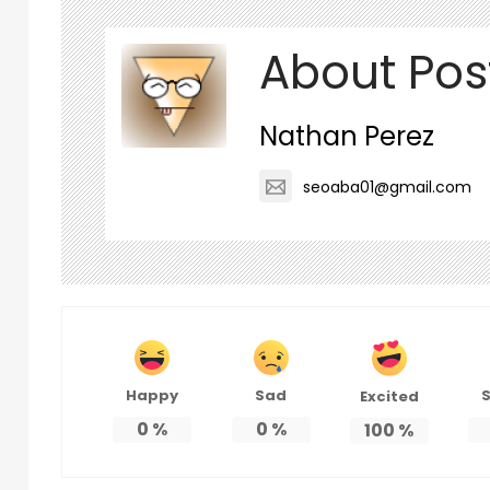
About Pos
Nathan Perez
seoaba01@gmail.com
Happy
Sad
S
Excited
0
%
0
%
100
%