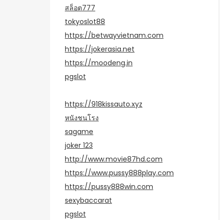
สล็อต777
tokyoslot88
https://betwayvietnam.com
https://jokerasia.net
https://moodeng.in
pgslot
https://918kissauto.xyz
หนังชนโรง
sagame
joker 123
http://www.movie87hd.com
https://www.pussy888play.com
https://pussy888win.com
sexybaccarat
pgslot