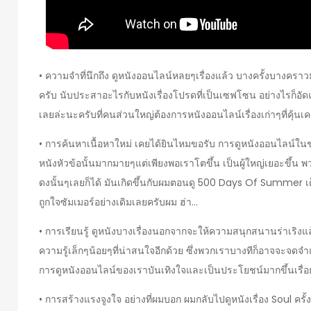
• ความจำที่นึกถึง ดูหนังออนไลน์หลยๆเรื่องแล้ว บางครั้งบางคราว
ครับ นับประสาอะไรกับหนังเรื่องโปรดที่เป็นเซฟโซน อย่างไรก็อัด
เลยล่ะนะครับที่คนส่วนใหญ่ต้องการหนังออนไลน์เรื่องเก่าๆที่คุ้นเ
• การค้นหาเนื้อหาใหม่ เคยได้ยินไหมขอรับ การดูหนังออนไลน์ใน
หนังหัวข้อนั้นมากมายๆแต่เพียงพอเราโตขึ้น เป็นผู้ใหญ่เยอะขึ้น พวก
ดงนั้นๆเลยก็ได้ มันเกิดขึ้นกับผมตอนดู 500 Days Of Summer เต็มๆ
ถูกใจซัมเมอร์อย่างเดิมเลยครับผม ฮ่า…
• การเรียนรู้ ดูหนังบางเรื่องนอกจากจะให้ความสนุกสนานร่าเริงแ
ความรู้เล็กๆน้อยๆที่น่าสนใจอีกด้วย ซึ่งพวกเราบางทีก็อาจจะจดจำ
การดูหนังออนไลน์ของเราบันเทิงใจและเป็นประโยชน์มากขึ้นเรื่อ
• การสร้างแรงจูงใจ อย่างที่ผมบอก ผมกลับไปดูหนังเรื่อง Soul ค