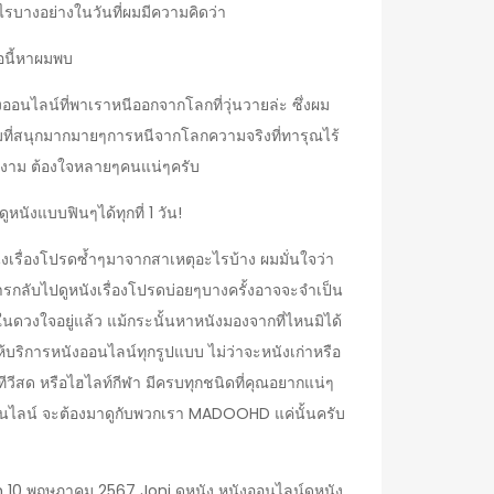
รบางอย่างในวันที่ผมมีความคิดว่า
อนี้หาผมพบ
งออนไลน์ที่พาเราหนีออกจากโลกที่วุ่นวายล่ะ ซึ่งผม
ที่สนุกมากมายๆการหนีจากโลกความจริงที่ทารุณไร้
พงาม ต้องใจหลายๆคนแน่ๆครับ
หนังแบบฟินๆได้ทุกที่ 1 วัน!
งเรื่องโปรดซ้ำๆมาจากสาเหตุอะไรบ้าง ผมมั่นใจว่า
การกลับไปดูหนังเรื่องโปรดบ่อยๆบางครั้งอาจจะจำเป็น
ดในดวงใจอยู่แล้ว แม้กระนั้นหาหนังมองจากที่ไหนมิได้
ริการหนังออนไลน์ทุกรูปแบบ ไม่ว่าจะหนังเก่าหรือ
ง ทีวีสด หรือไฮไลท์กีฬา มีครบทุกชนิดที่คุณอยากแน่ๆ
ออนไลน์ จะต้องมาดูกับพวกเรา MADOOHD แค่นั้นครับ
 พฤษภาคม 2567 Joni ดูหนัง หนังออนไลน์ดูหนัง