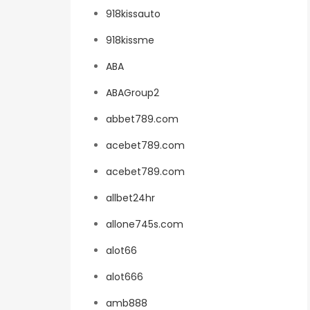
918kissauto
918kissme
ABA
ABAGroup2
abbet789.com
acebet789.com
acebet789.com
allbet24hr
allone745s.com
alot66
alot666
amb888