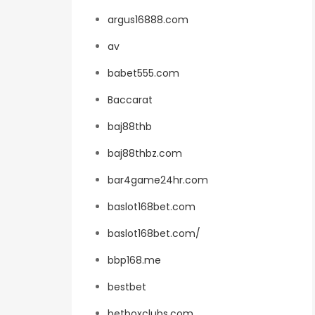
argus16888.com
av
babet555.com
Baccarat
baj88thb
baj88thbz.com
bar4game24hr.com
baslot168bet.com
baslot168bet.com/
bbp168.me
bestbet
betboxclubs.com