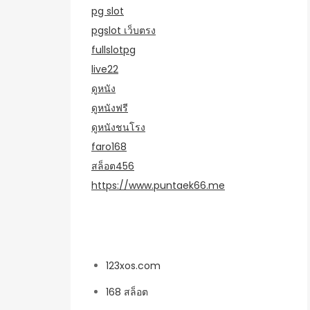
pg slot
pgslot เว็บตรง
fullslotpg
live22
ดูหนัง
ดูหนังฟรี
ดูหนังชนโรง
faro168
สล็อต456
https://www.puntaek66.me
หมวดหมู่
123xos.com
168 สล็อต