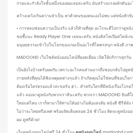
กายและกำลังใจชั้นหนึ่งของผมเลยล่ะครับ มันสร้างแรงผลักดันอะไ
คว้างเคว้งเกินความจำเป็น หาตัวตนของตนเองไม่พบ แต่หนังหัวข้
• การหลบซ่อนความเป็นจริง แล้วก็ท้ายที่สุด อะไรจะดีไปกว่าดูหนั
ขอชี้แนะ Ready Player One เลยนะครับ หนังดิสโทเปียสไตล์เกม
มนุษยธรรมเข้าไปในโลกของเกมเป็นอะไรที่โคตรสนุก หนังดี ภา
MADOOHD เว็บไซต์หนังออนไลน์ที่ยอดเยี่ยม เปิดให้บริการทุกวัน ดู
เป็นยังไงบ้างครับผมกับ เพราะอะไรคนส่วนมากถึงชอบกลับไปดูหนั
ภายหลังที่คุณได้ฟังเหตุผลต่างๆแล้ว ถ้าเกิดคุณไม่ใช่คนที่ชอบใจ
ต้องเริ่มไตร่ตรองแล้วล่ะขอรับ ฮ่า… สำหรับใครที่มีหนังเรื่องโปร
แล้ว ลองมาดูหนังกับพวกเราสินะครับ พวกเรา MADOOHD ยินดีให้บ
ใหม่แค่ไหน เราก็หามาให้ท่านได้อย่างไม่ต้องสงสัย หนังดี ซีรีส์ดั
ไม่ว่าจะไทยหรือเทศ พร้อมจัดเต็มตลอด 24 ชั่วโมง คิดจะดูหนัง
ผม ดูฟรีด้วย!
เว็บดูหนังออนไลน์ฟรี 24 ชั่วโมง
ดูหนังออนไลน์
madoohd.com 10