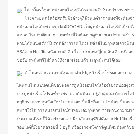
ไม่ว่าใครก็ชอบหนังออนไลน์จริงไหมนะครับ? แต่ว่าการเข้าชม
โรงภาพยนตร์หรือสตรีมมิ่งต่างๆก็ล้วนแต่ราคาแพงที่จะต้องจ่าย
หนังออนไลน์กับพวกเรา MADOOHD เว็บดูหนังออนไลน์ที่ดีเยี่ยมที่สุดปั
สด คนไหนกันติดละครไทยช่วงนี้ยิ่งต้องมาดูกับเราเลยจ๊านะครับ 
ท่านได้ดูหนังเรื่องโปรดที่ต้องการดู ได้รับดูซีรีส์ใหม่ๆที่คุณอาจ
ซีรีส์จาก Netflix หนังเกาหลี จีน ไทย ประเทศญี่ปุ่น อินเดีย หร
ขอรับ ดูหนังฟรีไม่มีค่าใช้จ่าย พร้อมแล้วมาดูหนังกันได้เลย!
ทำไมคนจำนวนมากถึงชอบกลับไปดูหนังเรื่องโปรดบ่อยๆมาจาก
ไหนคนไหนเป็นคนที่ชอบพอการดูหนังออนไลน์เรื่องโปรดบ่อยๆยกมือ
การดูหนังเรื่องโปรดซ้ำๆเพราะว่ามันมีความรู้สึกคุ้นเคยกับการได้
พฤติกรรมการดูหนังเรื่องโปรดบ่อยๆเป็นสิ่งที่คนไม่ใช่น้อยเป็นอย่
สบายใจได้ การหนังออนไลน์กับหนังเดิมๆที่พวกเราดูผ่านตามามาก
กันมากแค่ไหนก็ได้ อย่างผมเอง พึ่งกลับมาดูซีรีส์ดังจาก Netflix 
รอบ แต่ก็ยังมาต่อรอบที่ 3 อยู่ดี หรืออย่างหนังการ์ตูนที่ผมต้อง