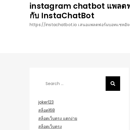
Skip
instagram chatbot แพลตฟอร
to
กับ InstaChatBot
content
https://instachatbot.io เสนอแพลตฟอร์มบอทแชทอัจฉร
Search
for:
joker123
สล็อต168
สล็อตเว็บตรง แตกง่าย
สล็อตเว็บตรง