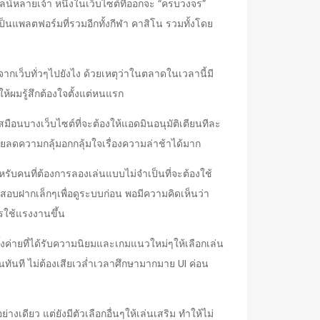
์หลายเจ้า หนึ่งในเว็บไซต์ที่ออกจะ “ครบวงจร”
งเป็นแพลตฟอร์มที่รวมอีกทั้งกีฬา คาสิโน รวมทั้งโดย
ากเว็บทั่วๆไปยังไง ด้วยเหตุว่าในตลาดในเวลานี้มี
ห้ผมรู้สึกต้องใจตั้งแต่หนแรก
อนบางเว็บไซต์ที่จะต้องให้แอดมินอนุมัติเตียนทีละ
ช่วยลดความกลุ้มอกกลุ้มใจเรื่องความล่าช้าได้มาก
ำหรับคนที่ต้องการลองเล่นแบบไม่จำเป็นที่จะต้องใช้
ดสอบฝากเล็กๆเพื่อดูระบบก่อน พอมีความคิดเห็นว่า
ใช้แรงงานขึ้น
งค่ายที่ได้รับความนิยมและเกมแนวใหม่ๆให้เลือกเล่น
นทันที ไม่ต้องเสียเวล่ำเวลาศึกษามากมาย UI ค่อน
งเดียว แต่ยังมีตัวเลือกอื่นๆให้เล่นเสริม ทำให้ไม่