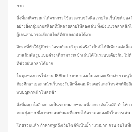
ยาก
สิ่งที่ผมพิจารณาได้จากการใช้แรงงานจริงคือ ภายในเว็บไซต์ขอ
อย่างยิ่งกลุ่มเกมสล็อตที่มีหลายค่ายให้ลองเล่น ทั้งยังแนวคลาสสิ
ผู้เล่นสามารถเลือกสไตล์ที่ตัวเองถนัดได้ง่าย
อีกจุดที่ทำให้รู้สึกว่า “ครบถ้วนบริบูรณ์จริง” เป็นมิได้มีเพียงแค่สล
เกมเดิมพันรูปแบบต่างๆที่สามารถเข้าเล่นได้ในระบบเดียวกัน ไม่
ที่ช่วยย่นเวลาได้มาก
ในมุมของการใช้งาน 188bet ระบบของเว็บออกจะเรียบง่าย เมนูไม่
ต้องศึกษาเยอะ หน้าเว็บรองรับอีกทั้งคอมพิวเตอร์และโทรศัพท์มือ
พบปัญหาหน้าโหลดช้า
สิ่งที่ผมถูกใจอีกอย่างเป็นระบบฝาก–ถอนที่ออกจะอัตโนมัติ ทำให้
ตอนยุ่งยาก ซึ่งเหมาะสมกับคนที่อยากได้ความคล่องตัวในการเล่น
โดยรวมแล้ว ถ้าหากพูดถึงเว็บไซต์ที่เน้นย้ำ “เกมมาก ครบ จบในที่เ