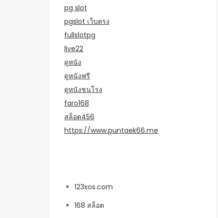
pg slot
pgslot เว็บตรง
fullslotpg
live22
ดูหนัง
ดูหนังฟรี
ดูหนังชนโรง
faro168
สล็อต456
https://www.puntaek66.me
หมวดหมู่
123xos.com
168 สล็อต