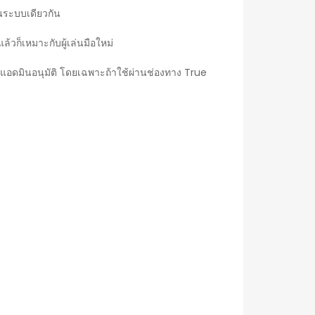
ในระบบเดียวกัน
้วก็เหมาะกับผู้เล่นมือใหม่
อดมินอนุมัติ โดยเฉพาะถ้าใช้ผ่านช่องทาง True