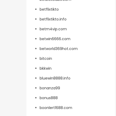
betflixtikto
betflixtikto.info
betm4vip.com
betwin6666.com
betworld369hot.com
bitcoin
bkkwin
bluewin8888.info
bonanza99
bonus888
boonlert1688.com