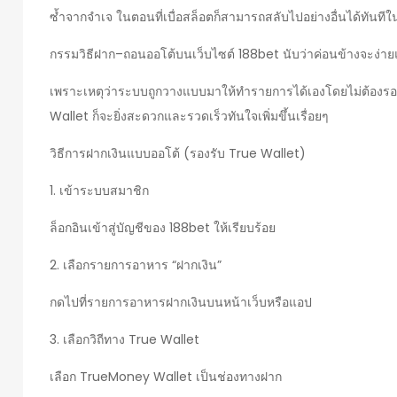
ซ้ำจากจำเจ ในตอนที่เบื่อสล็อตก็สามารถสลับไปอย่างอื่นได้ทันที
กรรมวิธีฝาก–ถอนออโต้บนเว็บไซต์ 188bet นับว่าค่อนข้างจะง่ายแล
เพราะเหตุว่าระบบถูกวางแบบมาให้ทำรายการได้เองโดยไม่ต้องรอแ
Wallet ก็จะยิ่งสะดวกและรวดเร็วทันใจเพิ่มขึ้นเรื่อยๆ
วิธีการฝากเงินแบบออโต้ (รองรับ True Wallet)
1. เข้าระบบสมาชิก
ล็อกอินเข้าสู่บัญชีของ 188bet ให้เรียบร้อย
2. เลือกรายการอาหาร “ฝากเงิน”
กดไปที่รายการอาหารฝากเงินบนหน้าเว็บหรือแอป
3. เลือกวิถีทาง True Wallet
เลือก TrueMoney Wallet เป็นช่องทางฝาก