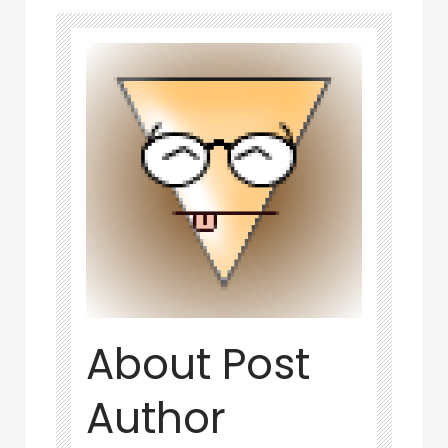
About Post
Author