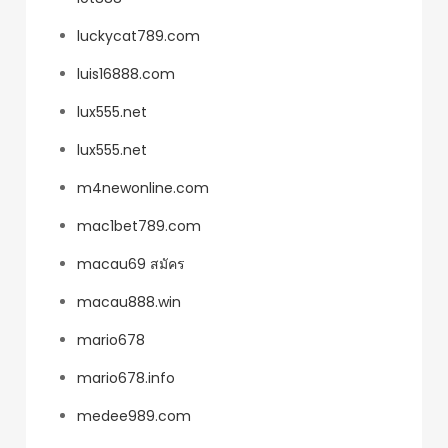
luckycat789.com
luis16888.com
lux555.net
lux555.net
m4newonline.com
mac1bet789.com
macau69 สมัคร
macau888.win
mario678
mario678.info
medee989.com