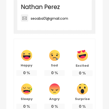
Nathan Perez
seoaba01@gmail.com
Happy
Sad
Excited
0
%
0
%
0
%
Sleepy
Angry
Surprise
0
%
0
%
0
%