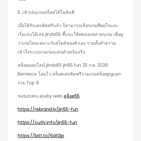
5. เข้าเล่นเกมสล็อตได้ในทันที
เมื่อได้รับเครดิตฟรีแล้ว ก็สามารถเลือกเกมที่พอใจและ
เริ่มเล่นได้เลย jinda55 ชี้แนะให้ทดลองหลายๆเกม เพื่อดู
ว่าเกมไหนเหมาะกับสไตล์ของตัวเอง รวมทั้งทำความ
เข้าใจระบบเกมก่อนเล่นด้วยเงินจริง
สล็อตออนไลน์ jinda55 jin55.fun 25 ก.ค. 2026
Berniece โอนไว สล็อตเครดิตฟรีรวมเกมสล็อตpgแตก
ง่าย Top 9
ขอขอบพระคุณby web
สล็อต55
https://rebrand.ly/jin55-fun
https://cutly.info/jin55-fun
https://bitt.to/6dt0jp