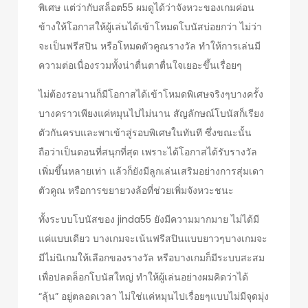
พิเศษ แต่ว่ากับสล็อต55 ผมดูได้ว่าจังหวะของเกมค่อน
ข้างให้โอกาสให้ผู้เล่นได้เข้าโหมดโบนัสบ่อยกว่า ไม่ว่า
จะเป็นฟรีสปิน หรือโหมดตัวคูณรางวัล ทำให้การเล่นมี
ความต่อเนื่องรวมทั้งน่าตื่นตาตื่นใจเยอะขึ้นเรื่อยๆ
ไม่ต้องรอนานก็มีโอกาสได้เข้าโหมดพิเศษจริงๆบางครั้ง
บางคราวเพียงแค่หมุนไปไม่นาน สัญลักษณ์โบนัสก็เรียง
ตัวกันครบและพาเข้าสู่รอบพิเศษในทันที ซึ่งขณะนั้น
ถือว่าเป็นตอนที่สนุกที่สุด เพราะได้โอกาสได้รับรางวัล
เพิ่มขึ้นหลายเท่า แล้วก็ยังมีลูกเล่นเสริมอย่างการสุ่มเดา
ตัวคูณ หรือการขยายวงล้อที่ช่วยเพิ่มจังหวะชนะ
ทั้งระบบโบนัสของ jinda55 ยังมีความมากมาย ไม่ได้มี
แค่แบบเดียว บางเกมจะเน้นฟรีสปินแบบยาวๆบางเกมจะ
มีไม่นิเกมให้เลือกของรางวัล หรือบางเกมก็มีระบบสะสม
เพื่อปลดล็อกโบนัสใหญ่ ทำให้ผู้เล่นอย่างผมคิดว่าได้
“ลุ้น” อยู่ตลอดเวลา ไม่ใช่แค่หมุนไปเรื่อยๆแบบไม่มีจุดมุ่ง