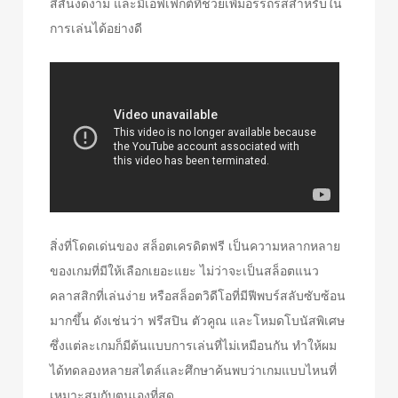
สีสันงดงาม และมีเอฟเฟกต์ที่ช่วยเพิ่มอรรถรสสำหรับใน
การเล่นได้อย่างดี
สิ่งที่โดดเด่นของ สล็อตเครดิตฟรี เป็นความหลากหลาย
ของเกมที่มีให้เลือกเยอะแยะ ไม่ว่าจะเป็นสล็อตแนว
คลาสสิกที่เล่นง่าย หรือสล็อตวิดีโอที่มีฟีพบร์สลับซับซ้อน
มากขึ้น ดังเช่นว่า ฟรีสปิน ตัวคูณ และโหมดโบนัสพิเศษ
ซึ่งแต่ละเกมก็มีต้นแบบการเล่นที่ไม่เหมือนกัน ทำให้ผม
ได้ทดลองหลายสไตล์และศึกษาค้นพบว่าเกมแบบไหนที่
เหมาะสมกับตนเองที่สุด