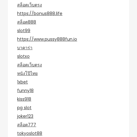
สล็อตเว็บตรง
https://bonus888.life
สล็อต888
slot99
https://www.pussy888fun.io
บาคาร่า
slotxo
สล็อตเว็บตรง
หนังโป๊ไทย
1xbet
funny18
kiss918
pg slot
joker123
สล็อต777
tokyoslot88