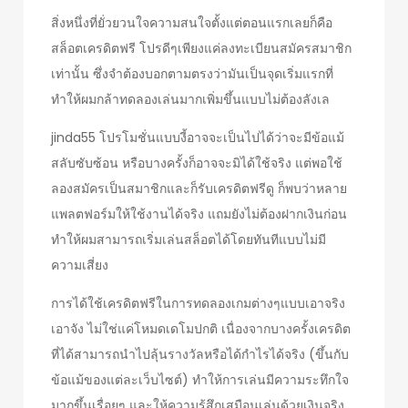
สิ่งหนึ่งที่ยั่วยวนใจความสนใจตั้งแต่ตอนแรกเลยก็คือ
สล็อตเครดิตฟรี โปรดีๆเพียงแค่ลงทะเบียนสมัครสมาชิก
เท่านั้น ซึ่งจำต้องบอกตามตรงว่ามันเป็นจุดเริ่มแรกที่
ทำให้ผมกล้าทดลองเล่นมากเพิ่มขึ้นแบบไม่ต้องลังเล
jinda55 โปรโมชั่นแบบงี้อาจจะเป็นไปได้ว่าจะมีข้อแม้
สลับซับซ้อน หรือบางครั้งก็อาจจะมิได้ใช้จริง แต่พอใช้
ลองสมัครเป็นสมาชิกและก็รับเครดิตฟรีดู ก็พบว่าหลาย
แพลตฟอร์มให้ใช้งานได้จริง แถมยังไม่ต้องฝากเงินก่อน
ทำให้ผมสามารถเริ่มเล่นสล็อตได้โดยทันทีแบบไม่มี
ความเสี่ยง
การได้ใช้เครดิตฟรีในการทดลองเกมต่างๆแบบเอาจริง
เอาจัง ไม่ใช่แค่โหมดเดโมปกติ เนื่องจากบางครั้งเครดิต
ที่ได้สามารถนำไปลุ้นรางวัลหรือได้กำไรได้จริง (ขึ้นกับ
ข้อแม้ของแต่ละเว็บไซต์) ทำให้การเล่นมีความระทึกใจ
มากขึ้นเรื่อยๆ และให้ความรู้สึกเสมือนเล่นด้วยเงินจริง