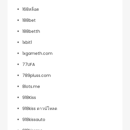
168สล็อต
188bet
188betth
1xbit1
1xgameth.com
77UFA
789pluss.com
8lots.me
918Kiss
918kiss ดาวน์โหลด
918kissauto