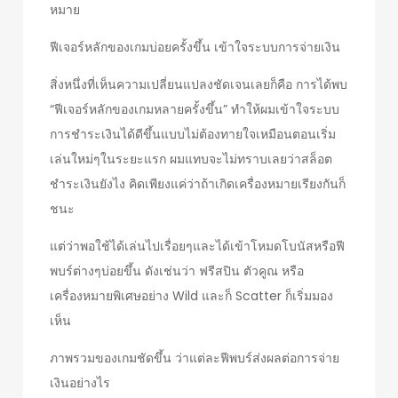
หมาย
ฟีเจอร์หลักของเกมบ่อยครั้งขึ้น เข้าใจระบบการจ่ายเงิน
สิ่งหนึ่งที่เห็นความเปลี่ยนแปลงชัดเจนเลยก็คือ การได้พบ
“ฟีเจอร์หลักของเกมหลายครั้งขึ้น” ทำให้ผมเข้าใจระบบ
การชำระเงินได้ดีขึ้นแบบไม่ต้องทายใจเหมือนตอนเริ่ม
เล่นใหม่ๆในระยะแรก ผมแทบจะไม่ทราบเลยว่าสล็อต
ชำระเงินยังไง คิดเพียงแค่ว่าถ้าเกิดเครื่องหมายเรียงกันก็
ชนะ
แต่ว่าพอใช้ได้เล่นไปเรื่อยๆและได้เข้าโหมดโบนัสหรือฟี
พบร์ต่างๆบ่อยขึ้น ดังเช่นว่า ฟรีสปิน ตัวคูณ หรือ
เครื่องหมายพิเศษอย่าง Wild และก็ Scatter ก็เริ่มมอง
เห็น
ภาพรวมของเกมชัดขึ้น ว่าแต่ละฟีพบร์ส่งผลต่อการจ่าย
เงินอย่างไร