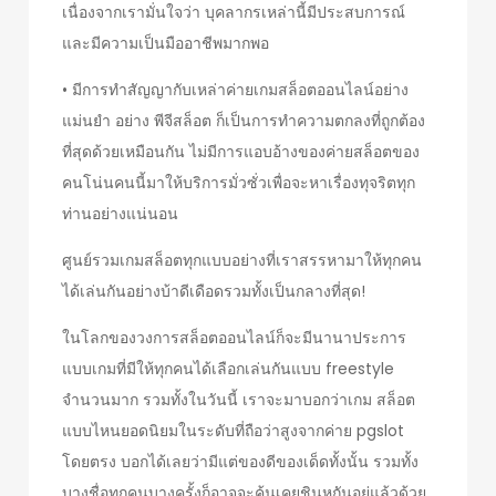
เนื่องจากเรามั่นใจว่า บุคลากรเหล่านี้มีประสบการณ์
และมีความเป็นมืออาชีพมากพอ
• มีการทำสัญญากับเหล่าค่ายเกมสล็อตออนไลน์อย่าง
แม่นยำ อย่าง พีจีสล็อต ก็เป็นการทำความตกลงที่ถูกต้อง
ที่สุดด้วยเหมือนกัน ไม่มีการแอบอ้างของค่ายสล็อตของ
คนโน่นคนนี้มาให้บริการมั่วซั่วเพื่อจะหาเรื่องทุจริตทุก
ท่านอย่างแน่นอน
ศูนย์รวมเกมสล็อตทุกแบบอย่างที่เราสรรหามาให้ทุกคน
ได้เล่นกันอย่างบ้าดีเดือดรวมทั้งเป็นกลางที่สุด!
ในโลกของวงการสล็อตออนไลน์ก็จะมีนานาประการ
แบบเกมที่มีให้ทุกคนได้เลือกเล่นกันแบบ freestyle
จำนวนมาก รวมทั้งในวันนี้ เราจะมาบอกว่าเกม สล็อต
แบบไหนยอดนิยมในระดับที่ถือว่าสูงจากค่าย pgslot
โดยตรง บอกได้เลยว่ามีแต่ของดีของเด็ดทั้งนั้น รวมทั้ง
บางชื่อทุกคนบางครั้งก็อาจจะคุ้นเคยชินหูกันอยู่แล้วด้วย