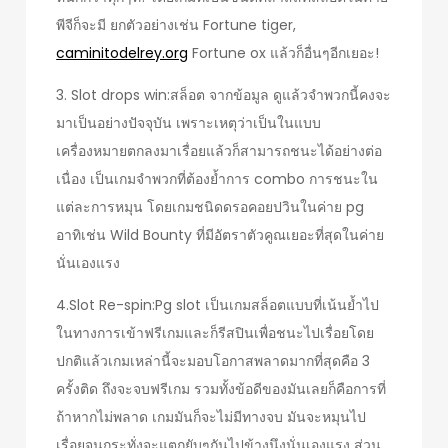
พีจีก็จะมี ยกตัวอย่างเช่น Fortune tiger,
caminitodelrey.org
Fortune ox แล้วก็อื่นๆอีกเยอะ!
3. Slot drops win:สล็อต จากข้อมูล ดูแล้วจำพวกนี้คงจะ
มาเป็นอย่างปัจจุบัน เพราะเหตุว่าเป็นในแบบ
เครื่องหมายตกลงมาเรื่อยแล้วก็สามารถชนะได้อย่างต่อ
เนื่อง เป็นเกมจำพวกที่ต้องย้ำการ combo การชนะใน
แต่ละการหมุน โดยเกมชนิดดรอคอยปวินในค่าย pg
อาทิเช่น Wild Bounty ที่มีอัตราตัวคูณเยอะที่สุดในค่าย
นั่นเองแรง
4.Slot Re-spin:Pg slot เป็นเกมสล็อตแบบที่เน้นย้ำไป
ในทางการเข้าฟรีเกมและก็รีสปินเพื่อชนะไปเรื่อยโดย
ปกติแล้วเกมเหล่านี้จะมอบโอกาสพลาดมากที่สุดคือ 3
ครั้งติด ถึงจะจบฟรีเกม รวมทั้งข้อดีของมันเลยก็คือการที่
ถ้าหากไม่พลาด เกมมันก็จะไม่มีทางจบ มันจะหมุนไป
เรื่อยจนกระทั่งจะแตกยับๆกันไปข้างนึงนั่นเองแรง ส่วน