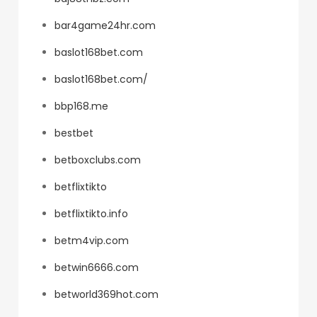
bar4game24hr.com
baslot168bet.com
baslot168bet.com/
bbp168.me
bestbet
betboxclubs.com
betflixtikto
betflixtikto.info
betm4vip.com
betwin6666.com
betworld369hot.com