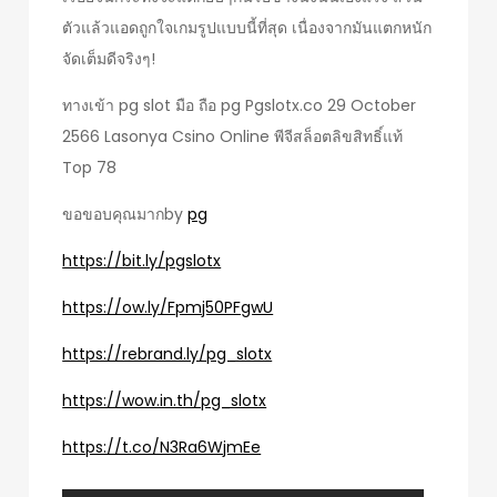
ตัวแล้วแอดถูกใจเกมรูปแบบนี้ที่สุด เนื่องจากมันแตกหนัก
จัดเต็มดีจริงๆ!
ทางเข้า pg slot มือ ถือ pg Pgslotx.co 29 October
2566 Lasonya Csino Online พีจีสล็อตลิขสิทธิ์แท้
Top 78
ขอขอบคุณมากby
pg
https://bit.ly/pgslotx
https://ow.ly/Fpmj50PFgwU
https://rebrand.ly/pg_slotx
https://wow.in.th/pg_slotx
https://t.co/N3Ra6WjmEe