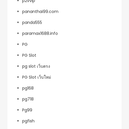
p2vvip
pananthai99.com
panda555
paramax1688.info
PG
PG Slot
pg slot เว็บตรง
PG Slot เว็บใหม่
pg168
pg718
Pg99
pgfish