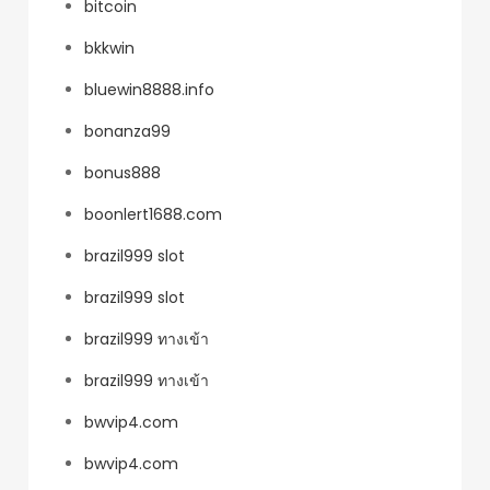
bitcoin
bkkwin
bluewin8888.info
bonanza99
bonus888
boonlert1688.com
brazil999 slot
brazil999 slot
brazil999 ทางเข้า
brazil999 ทางเข้า
bwvip4.com
bwvip4.com