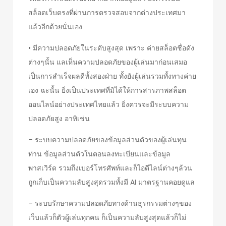
สล็อตเว็บตรงที่ผ่านการตรวจสอบจากต่างประเทศมา
แล้วอีกด้วยนั่นเอง
• มีความปลอดภัยในระดับสูงสุด เพราะ ค่ายสล็อตชื่อดัง
ต่างๆนั้น แลเห็นความปลอดภัยของผู้เล่นมาก่อนเสมอ
เป็นการสำเร็จผลดีทั้งสองฝ่าย ทั้งยังผู้เล่นรวมทั้งทางค่าย
เอง ฉะนั้น ยิ่งเป็นประเทศที่มิได้ให้การสารภาพสล็อต
ออนไลน์อย่างประเทศไทยแล้ว ยิ่งควรจะมีระบบความ
ปลอดภัยสูง อาทิเช่น
– ระบบความปลอดภัยของข้อมูลส่วนตัวของผู้เล่นทุน
ท่าน ข้อมูลส่วนตัวในตอนลงทะเบียนและข้อมูล
พาสเวิร์ด รวมถึงเบอร์โทรศัพท์และก็ไอดีไลน์ต่างๆล้วน
ถูกเก็บเป็นความลับสูงสุดรวมทั้งมี AI มาตรฐานคอยดูแล
– ระบบรักษาความปลอดภัยทางด้านธุรกรรมต่างๆของ
เว็บแล้วก็ตัวผู้เล่นทุกคน ก็เป็นความลับสูงสุดแล้วก็ไม่