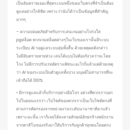
เป็นอันตรายเยอะที่สุดระบบหนึ่งของเว็บตรงที่จำเป็นต้อง
ดูแลอย่างใกล้ชิด เพราะว่านับได้ว่าเป็นข้อมูลที่สำคัญ
มากๆ
– ความปลอดภัยสำหรับการเล่นเกมอย่างโปร่งใส
pgสล็อต พวกเกมสล็อตต่างๆในเว็บของเรานั้นมีระบบ
ระเบียบ AI รอดูแลระบบสุ่มทั้งสิ้น ด้วยเหตุผลดังกล่าว
ไม่มีอันตรายหายห่วง เล่นได้แบบไม่ต้องกังวลว่าจะโดย
โกง ไม่มีการปรับเรทอัตราแพ้ชนะอะไรก็แล้วแต่ด้วยเหตุ
ว่า AI ของระบบเป็นตัวดูแลทั้งปวง มนุษย์ไม่สามารถที่จะ
เข้าถือได้ 100%
• มีการดูแลแล้วก็บริการอย่างมือโปร อย่างที่พวกเราบอก
ไปในตอนแรกว่า เว็บไซต์ของพวกเราเป็นเว็บไซต์ตรงที่
ผ่านการคัดกรองจากหน่วยงานระดับนานาชาติมาแล้ว
เพราะฉะนั้น เราก็เลยได้ลงลายลักษณ์อักษรจ้างพนักงาน
จากคาสิโนของจริงมาให้บริการกับลูกค้าทุกคนโดยตรง