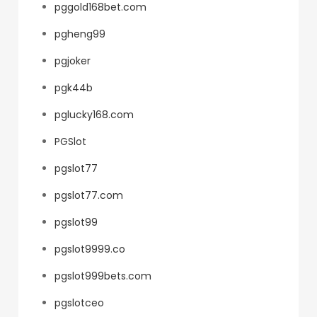
pggold168bet.com
pgheng99
pgjoker
pgk44b
pglucky168.com
PGSlot
pgslot77
pgslot77.com
pgslot99
pgslot9999.co
pgslot999bets.com
pgslotceo