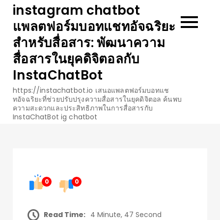
Skip
instagram chatbot
to
แพลตฟอร์มบอทแชทอัจฉริยะ
content
สำหรับสื่อสาร: พัฒนาความ
สื่อสารในยุคดิจิตอลกับ
InstaChatBot
https://instachatbot.io เสนอแพลตฟอร์มบอทแช
ทอัจฉริยะที่ช่วยปรับปรุงความสื่อสารในยุคดิจิตอล ค้นพบ
ความสะดวกและประสิทธิภาพในการสื่อสารกับ
InstaChatBot ig chatbot
0
0
Read Time:
4 Minute, 47 Second