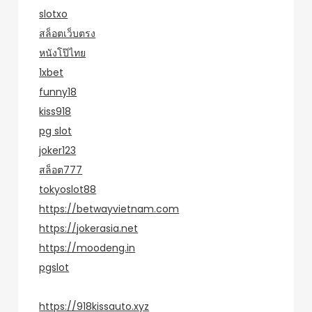
slotxo
สล็อตเว็บตรง
หนังโป๊ไทย
1xbet
funny18
kiss918
pg slot
joker123
สล็อต777
tokyoslot88
https://betwayvietnam.com
https://jokerasia.net
https://moodeng.in
pgslot
https://918kissauto.xyz