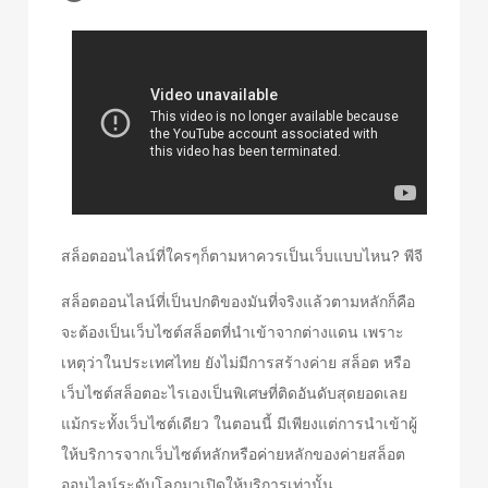
สล็อตออนไลน์ที่ใครๆก็ตามหาควรเป็นเว็บแบบไหน? พีจี
สล็อตออนไลน์ที่เป็นปกติของมันที่จริงแล้วตามหลักก็คือ
จะต้องเป็นเว็บไซต์สล็อตที่นำเข้าจากต่างแดน เพราะ
เหตุว่าในประเทศไทย ยังไม่มีการสร้างค่าย สล็อต หรือ
เว็บไซต์สล็อตอะไรเองเป็นพิเศษที่ติดอันดับสุดยอดเลย
แม้กระทั้งเว็บไซต์เดียว ในตอนนี้ มีเพียงแต่การนำเข้าผู้
ให้บริการจากเว็บไซต์หลักหรือค่ายหลักของค่ายสล็อต
ออนไลน์ระดับโลกมาเปิดให้บริการเท่านั้น