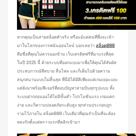
หากคุณเป็นสายสล็อตตัวจริง หรือแม้แต่คนที่พึ่งจะเข้า
มาในโลกของการพนันออนไลน์ บอกเลยว่า
สล็อต888
คือชื่อที่คุณไม่ควรมองข้าม เว็บเครดิตฟรีที่มาแรงที่สุด
ในปี 2025 นี้ ด้วยระบบที่ออกแบบมาเพื่อให้คุณได้สัมผัส
ประสบการณ์ที่สบาย ลื่นไหล และก็เต็มไปด้วยความ
สนุกสนานแบบไม่สิ้นสุด ที่นี่มิได้มีดีเพียงแค่เกมเยอะแยะ
แต่ยังมาพร้อมฟีเจอร์ที่ตอบปัญหาสายปั่นทุกรูปแบบ ทั้ง
ระบบฝากถอนออโต้ไม่มีขั้นต่ำ โปรโมชั่นแรง เกมแตก
ง่าย และก็ความปลอดภัยระดับสูง ทุกส่วนประกอบถูก
รวมไว้ภายใน สล็อต888 เว็บเดียวที่คุณจำเป็นที่จะต้อง
หลงรักตั้งแต่คราวแรกที่คลิกเข้ามา