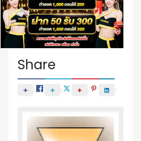
Share