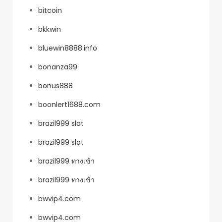
bitcoin
bkkwin
bluewin8888.info
bonanza99
bonus888
boonlert1688.com
brazil999 slot
brazil999 slot
brazil999 ทางเข้า
brazil999 ทางเข้า
bwvip4.com
bwvip4.com