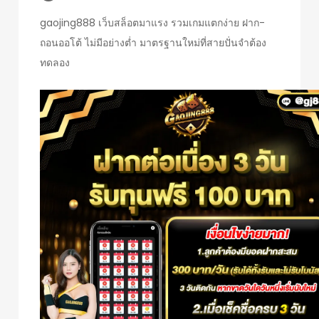
gaojing888 เว็บสล็อตมาแรง รวมเกมแตกง่าย ฝาก-
ถอนออโต้ ไม่มีอย่างต่ำ มาตรฐานใหม่ที่สายปั่นจำต้อง
ทดลอง