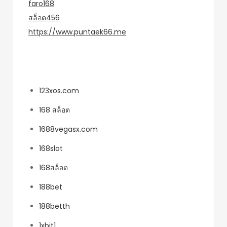
faro168
สล็อต456
https://www.puntaek66.me
หมวดหมู่
123xos.com
168 สล็อต
1688vegasx.com
168slot
168สล็อต
188bet
188betth
1xbit1