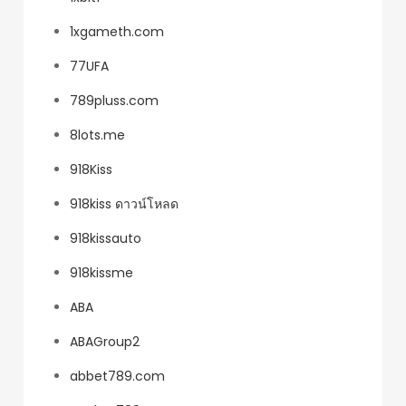
1xgameth.com
77UFA
789pluss.com
8lots.me
918Kiss
918kiss ดาวน์โหลด
918kissauto
918kissme
ABA
ABAGroup2
abbet789.com