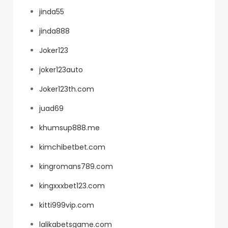
jinda55
jinda888
Joker123
joker123auto
Joker123th.com
juad69
khumsup888.me
kimchibetbet.com
kingromans789.com
kingxxxbet123.com
kitti999vip.com
lalikabetsgame.com