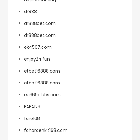
dr888
dr888bet.com
dr888bet.com
ek4567.com
enjoy24.fun
etbet16888.com
etbet16888.com
eu369clubs.com
FAFA123
faro168
fcharoenkit168.com