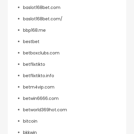
baslot168bet.com
baslot168bet.com/
bbp168.me
bestbet
betboxclubs.com
betflixtikto
betflixtikto.info
betm4vip.com
betwin6666.com
betworld369hot.com
bitcoin
bkkwin