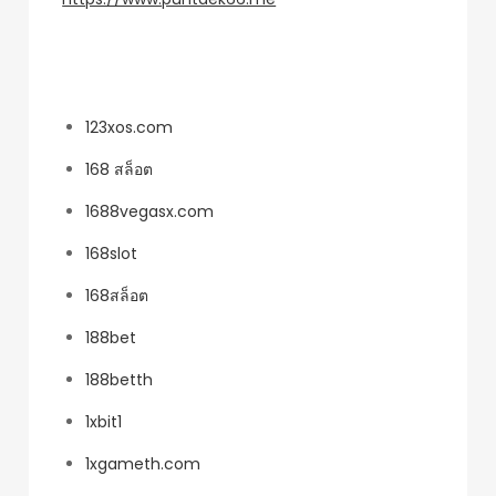
หมวดหมู่
123xos.com
168 สล็อต
1688vegasx.com
168slot
168สล็อต
188bet
188betth
1xbit1
1xgameth.com