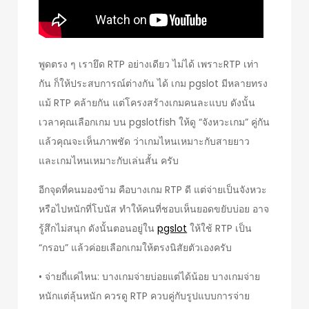
พูดตรง ๆ เรายึด RTP อย่างเดียว ไม่ได้ เพราะRTP เท่า
กัน ก็ให้ประสบการณ์ต่างกัน ได้ เกม pgslot มีหลายทรง
แม้ RTP คล้ายกัน แต่โครงสร้างเกมคนละแบบ ดังนั้น
เวลาคุณเลือกเกม บน pgslotfish ให้ดู “จังหวะเกม” คู่กัน
แล้วคุณจะเห็นภาพชัด ว่าเกมไหนเหมาะกับสายยาว
และเกมไหนเหมาะกับเล่นสั้น ครับ
อีกจุดที่คนมองข้าม คือบางเกม RTP ดี แต่จ่ายเป็นจังหวะ
หรือไปหนักที่โบนัส ทำให้คนที่ชอบเห็นยอดขยับบ่อย อาจ
รู้สึกไม่สนุก ดังนั้นตอนอยู่ใน
pgslot
ให้ใช้ RTP เป็น
“กรอบ” แล้วค่อยเลือกเกมให้ตรงนิสัยตัวเองครับ
• จ่ายถี่แค่ไหน: บางเกมจ่ายบ่อยแต่ได้น้อย บางเกมจ่าย
หนักแต่ลุ้นหนัก ควรดู RTP ควบคู่กับรูปแบบการจ่าย