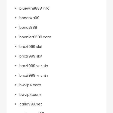
bluewin8888.info
bonanza99
bonus888
boonlert1688.com
brazil999 slot
brazil999 slot
brazil999 ทางเข้า
brazil999 ทางเข้า
bwvip4.com
bwvip4.com
carlo999.net