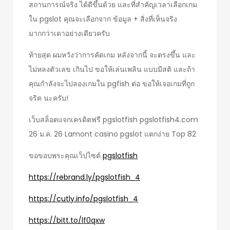
สถานการณ์จริง ได้ดีขึ้นด้วย และที่สำคัญเวลาเลือกเกม
ใน pgslot คุณจะเลือกจาก ข้อมูล + สิ่งที่เห็นจริง
มากกว่าเดาอย่างเดียวครับ
ท้ายสุด ผมหวังว่าการคัดเกม หลังจากนี้ จะตรงขึ้น และ
ไม่หลงตัวเลข เกินไป ขอให้เล่นเพลิน แบบมีสติ และถ้า
คุณกำลังจะไปลองเกมใน pgfish ต่อ ขอให้เจอเกมที่ถูก
จริต นะครับ!
เว็บสล็อตแจกเครดิตฟรี pgslotfish pgslotfish4.com
26 ม.ค. 26 Lamont casino pgslot แตกง่าย Top 82
ขอขอบพระคุณเว็ปไซต์
pgslotfish
https://rebrand.ly/pgslotfish_4
https://cutly.info/pgslotfish_4
https://bitt.to/lf0qxw