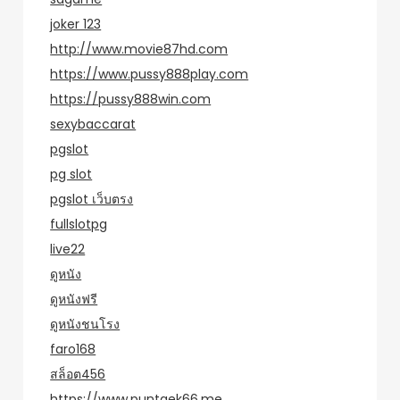
joker 123
http://www.movie87hd.com
https://www.pussy888play.com
https://pussy888win.com
sexybaccarat
pgslot
pg slot
pgslot เว็บตรง
fullslotpg
live22
ดูหนัง
ดูหนังฟรี
ดูหนังชนโรง
faro168
สล็อต456
https://www.puntaek66.me