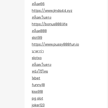
สล็อต66
https://www.jinda44.xyz
สล็อตเว็บตรง
https://bonus888.life
สล็อต888
slot99
https://www.pussy888fun.io
บาคาร่า
slotxo
สล็อตเว็บตรง
หนังโป๊ไทย
1xbet
funny18
kiss918
pg slot
joker123