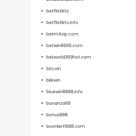
betflixtikto
betflixtikto.info
betm4vip.com
betwin6666.com
betworld369hot.com
bitcoin
bkkwin
bluewin8888.info
bonanza99
bonus888
boonlert1688.com