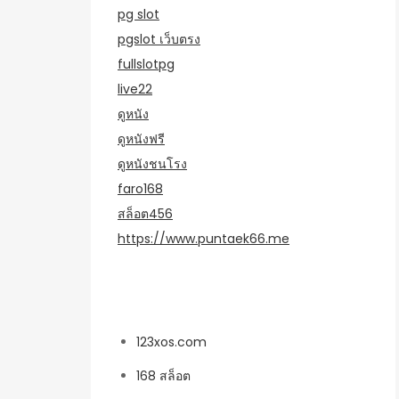
pg slot
pgslot เว็บตรง
fullslotpg
live22
ดูหนัง
ดูหนังฟรี
ดูหนังชนโรง
faro168
สล็อต456
https://www.puntaek66.me
หมวดหมู่
123xos.com
168 สล็อต