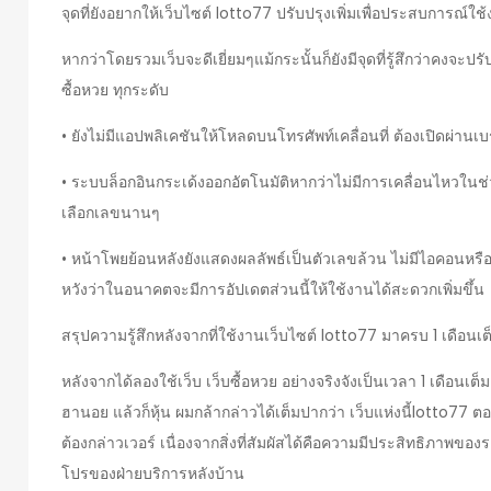
จุดที่ยังอยากให้เว็บไซต์ lotto77 ปรับปรุงเพิ่มเพื่อประสบการณ์ใช้งา
หากว่าโดยรวมเว็บจะดีเยี่ยมๆแม้กระนั้นก็ยังมีจุดที่รู้สึกว่าคงจะปรั
ซื้อหวย ทุกระดับ
• ยังไม่มีแอปพลิเคชันให้โหลดบนโทรศัพท์เคลื่อนที่ ต้องเปิดผ่าน
• ระบบล็อกอินกระเด้งออกอัตโนมัติหากว่าไม่มีการเคลื่อนไหวในช่ว
เลือกเลขนานๆ
• หน้าโพยย้อนหลังยังแสดงผลลัพธ์เป็นตัวเลขล้วน ไม่มีไอคอนหร
หวังว่าในอนาคตจะมีการอัปเดตส่วนนี้ให้ใช้งานได้สะดวกเพิ่มขึ้น
สรุปความรู้สึกหลังจากที่ใช้งานเว็บไซต์ lotto77 มาครบ 1 เดือ
หลังจากได้ลองใช้เว็บ เว็บซื้อหวย อย่างจริงจังเป็นเวลา 1 เดือนเต็
ฮานอย แล้วก็หุ้น ผมกล้ากล่าวได้เต็มปากว่า เว็บแห่งนี้lotto77 
ต้องกล่าวเวอร์ เนื่องจากสิ่งที่สัมผัสได้คือความมีประสิทธิภาพ
โปรของฝ่ายบริการหลังบ้าน