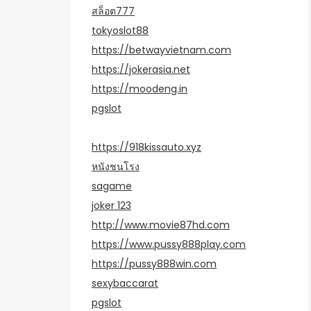
สล็อต777
tokyoslot88
https://betwayvietnam.com
https://jokerasia.net
https://moodeng.in
pgslot
https://918kissauto.xyz
หนังชนโรง
sagame
joker 123
http://www.movie87hd.com
https://www.pussy888play.com
https://pussy888win.com
sexybaccarat
pgslot