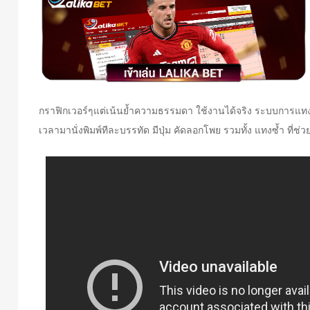
กราฟิกเวอร์ๆแต่เน้นย้ำความธรรมดา ใช้งานได้จริง ระบบการแทงม
เวลามานั่งพิมพ์ทีละบรรทัด มีปุ่ม คัดลอกโพย รวมทั้ง แทงซ้ำ ที่ช่ว