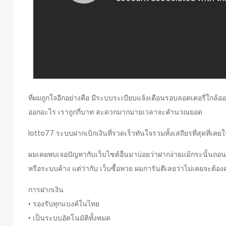
ที่ผมถูกใจอีกอย่างคือ มีระบบระเบียบแจ้งเตือนรอบลอตเตอรี่ใกล้
ออกอะไร เราถูกกี่บาท สะดวกมากมายเวลาจะคำนวณยอด
lotto77 ระบบฝากเบิกเงินที่รวดเร็วทันใจรวมทั้งเสถียรที่สุดที่เคยใ
ผมเคยพบเจอปัญหากับเว็บไซต์อื่นมาบ่อยว่าฝากง่ายแม้กระนั้นถ
หรือระบบค้าง แต่ว่ากับ เว็บซื้อหวย ผมการันตีเลยว่าไม่เคยจะต้องค
การฝากเงิน
• รองรับทุกแบงค์ในไทย
• เป็นระบบอัตโนมัติทั้งหมด