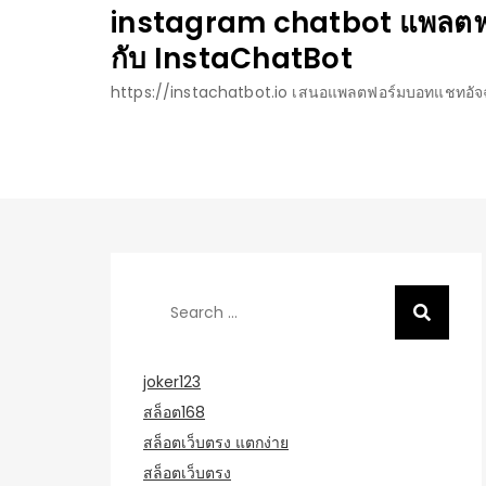
Skip
instagram chatbot แพลตฟอร
to
กับ InstaChatBot
content
https://instachatbot.io เสนอแพลตฟอร์มบอทแชทอัจฉร
Search
for:
joker123
สล็อต168
สล็อตเว็บตรง แตกง่าย
สล็อตเว็บตรง