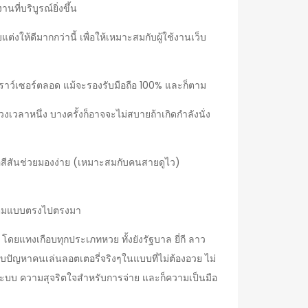
นที่บริบูรณ์ยิ่งขึ้น
บแต่งให้ดีมากกว่านี้ เพื่อให้เหมาะสมกับผู้ใช้งานเว็บ
เบราว์เซอร์ตลอด แม้จะรองรับมือถือ 100% และก็ตาม
งเวลาหนึ่ง บางครั้งก็อาจจะไม่สบายถ้าเกิดกำลังนั่ง
ือสีสันช่วยมองง่าย (เหมาะสมกับคนสายดูไว)
นเต็มแบบตรงไปตรงมา
ม โดยแทงเกือบทุกประเภทหวย ทั้งยังรัฐบาล ยี่กี ลาว
ตอบปัญหาคนเล่นลอตเตอรี่จริงๆในแบบที่ไม่ต้องอวย ไม่
ของระบบ ความสุจริตใจสำหรับการจ่าย และก็ความเป็นมือ