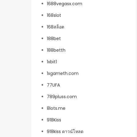
1688vegasx.com
168slot
168สล็อต
188bet
188betth
1xbit1
1xgameth.com
77UFA
789pluss.com
8lots.me
918Kiss
918kiss ดาวน์โหลด