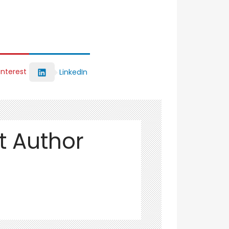
interest
LinkedIn
t Author