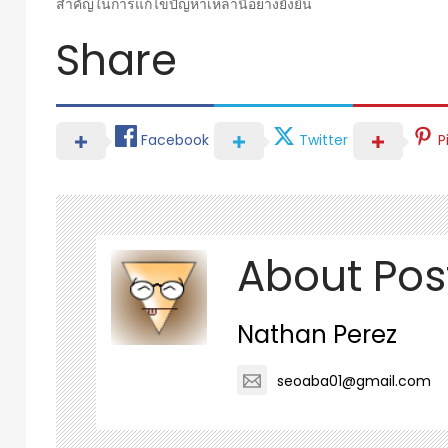
สำคัญในการแก้ไขปัญหาเหล่านี้อย่างยั่งยืน
Share
Facebook
Twitter
P
About Pos
Nathan Perez
seoaba01@gmail.com