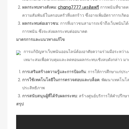
ผลกระทบทางสังคม
:
chang7777 เครดิตฟรี
การพนันที่ขาดค
ความสัมพันธ์ในครอบครัวที่แตกร้าว ซึ่งอาจเพิ่มอัตราการเก
ผลกระทบต่อเยาวชน
: การที่เยาวชนสามารถเข้าถึงเว็บพนันได้
การพนัน ซึ่งจะส่งผลกระทบต่ออนาคต
มาตรการและแนวทางแก้ไข
การแก้ปัญหาเว็บพนันออนไลน์ต้องอาศัยความร่วมมือระหว่า
เหมาะสมเพื่อควบคุมและลดทอนผลกระทบเชิงลบดังกล่าว มาต
การเสริมสร้างความรู้และการป้องกัน
: การให้การศึกษาแก่ประช
การใช้เทคโนโลยีในการตรวจสอบและบล็อค
: พัฒนาเทคโนโลยี
ประสิทธิภาพ
การสนับสนุนผู้ที่ได้รับผลกระทบ
: สร้างศูนย์บริการให้คำปรึกษ
สรุป