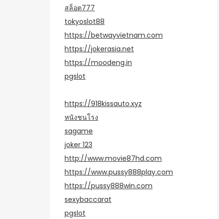
สล็อต777
tokyoslot88
https://betwayvietnam.com
https://jokerasia.net
https://moodeng.in
pgslot
https://918kissauto.xyz
หนังชนโรง
sagame
joker 123
http://www.movie87hd.com
https://www.pussy888play.com
https://pussy888win.com
sexybaccarat
pgslot