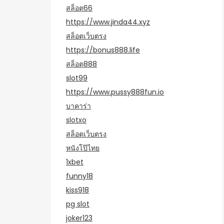
สล็อต66
https://www.jinda44.xyz
สล็อตเว็บตรง
https://bonus888.life
สล็อต888
slot99
https://www.pussy888fun.io
บาคาร่า
slotxo
สล็อตเว็บตรง
หนังโป๊ไทย
1xbet
funny18
kiss918
pg slot
joker123