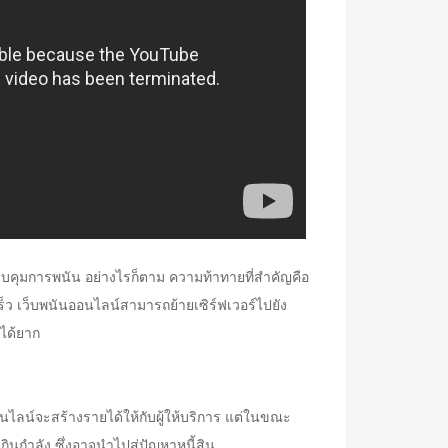
บคุมการพนัน อย่างไรก็ตาม ความท้าทายที่สำคัญคือ
ว เว็บพนันออนไลน์สามารถย้ายเซิร์ฟเวอร์ไปยัง
ปได้ยาก
นไลน์จะสร้างรายได้ให้กับผู้ให้บริการ แต่ในขณะ
ินกำลัง ซึ่งอาจนำไปสู่ปัญหาหนี้สิน