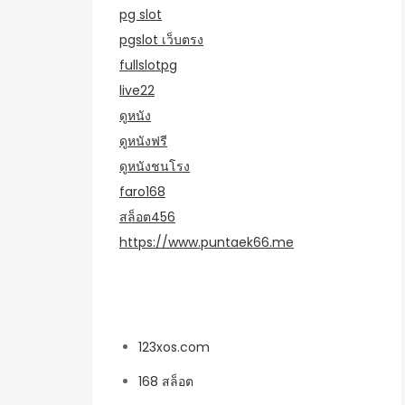
pg slot
pgslot เว็บตรง
fullslotpg
live22
ดูหนัง
ดูหนังฟรี
ดูหนังชนโรง
faro168
สล็อต456
https://www.puntaek66.me
หมวดหมู่
123xos.com
168 สล็อต