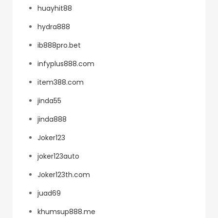
huayhit88
hydra888
ib888pro.bet
infyplus888.com
item388.com
jinda55
jinda888
Joker123
joker123auto
Joker123th.com
juad69
khumsup888.me