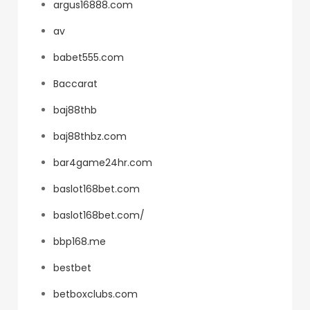
argus16888.com
av
babet555.com
Baccarat
baj88thb
baj88thbz.com
bar4game24hr.com
baslot168bet.com
baslot168bet.com/
bbp168.me
bestbet
betboxclubs.com