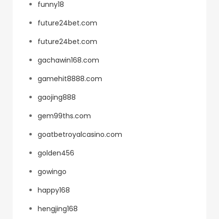
funny18
future24bet.com
future24bet.com
gachawin168.com
gamehit8888.com
gaojing888
gem99ths.com
goatbetroyalcasino.com
golden456
gowingo
happy168
hengjing168