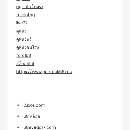
pgslot เว็บตรง
fullslotpg
live22
ดูหนัง
ดูหนังฟรี
ดูหนังชนโรง
faro168
สล็อต456
https://www.puntaek66.me
หมวดหมู่
123xos.com
168 สล็อต
1688vegasx.com