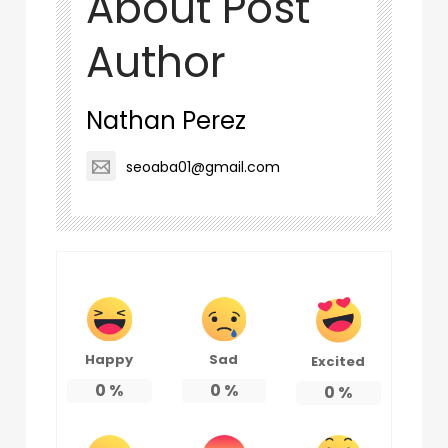
About Post
Author
Nathan Perez
seoaba01@gmail.com
Happy
Sad
Excited
0
%
0
%
0
%