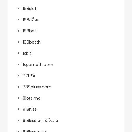
168slot
168สล็อต
188bet
188betth
1xbit1
1xgameth.com
77UFA
789pluss.com
8lots.me
918Kiss
918kiss ดาวน์โหลด
918kissauto