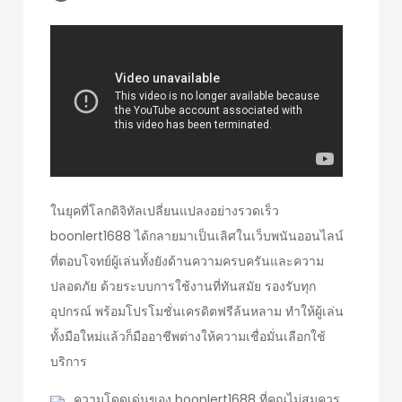
ในยุคที่โลกดิจิทัลเปลี่ยนแปลงอย่างรวดเร็ว
boonlert1688 ได้กลายมาเป็นเลิศในเว็บพนันออนไลน์
ที่ตอบโจทย์ผู้เล่นทั้งยังด้านความครบครันและความ
ปลอดภัย ด้วยระบบการใช้งานที่ทันสมัย รองรับทุก
อุปกรณ์ พร้อมโปรโมชั่นเครดิตฟรีล้นหลาม ทำให้ผู้เล่น
ทั้งมือใหม่แล้วก็มืออาชีพต่างให้ความเชื่อมั่นเลือกใช้
บริการ
ความโดดเด่นของ boonlert1688 ที่คุณไม่สมควร