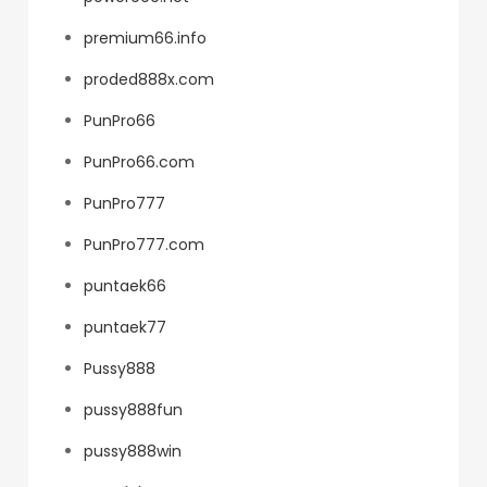
premium66.info
proded888x.com
PunPro66
PunPro66.com
PunPro777
PunPro777.com
puntaek66
puntaek77
Pussy888
pussy888fun
pussy888win