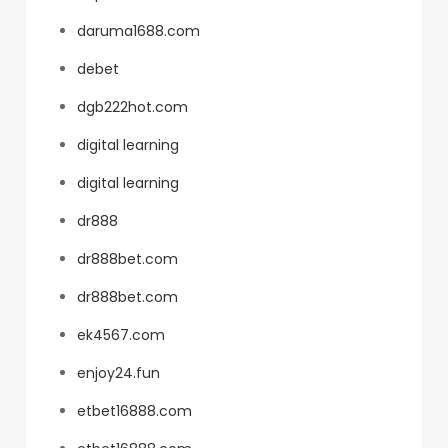
daruma1688.com
debet
dgb222hot.com
digital learning
digital learning
dr888
dr888bet.com
dr888bet.com
ek4567.com
enjoy24.fun
etbet16888.com