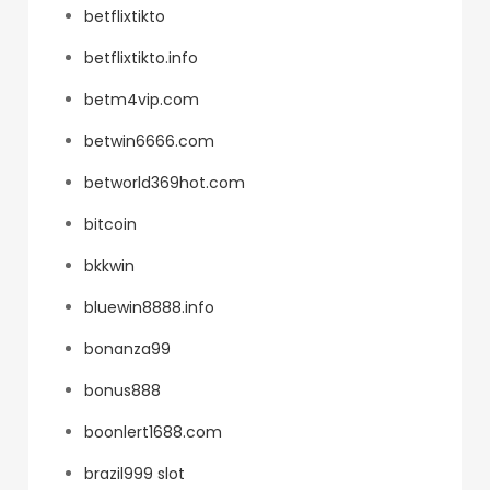
betflixtikto
betflixtikto.info
betm4vip.com
betwin6666.com
betworld369hot.com
bitcoin
bkkwin
bluewin8888.info
bonanza99
bonus888
boonlert1688.com
brazil999 slot