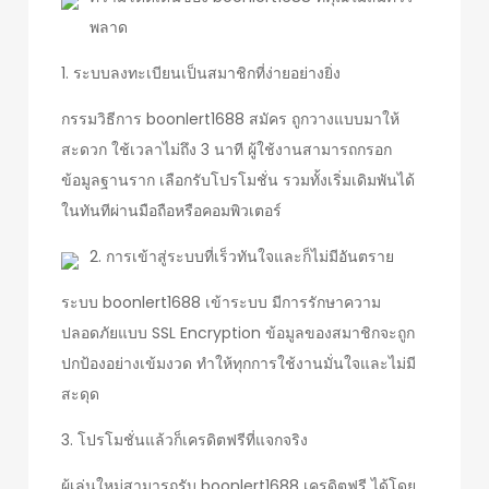
พลาด
1. ระบบลงทะเบียนเป็นสมาชิกที่ง่ายอย่างยิ่ง
กรรมวิธีการ boonlert1688 สมัคร ถูกวางแบบมาให้
สะดวก ใช้เวลาไม่ถึง 3 นาที ผู้ใช้งานสามารถกรอก
ข้อมูลฐานราก เลือกรับโปรโมชั่น รวมทั้งเริ่มเดิมพันได้
ในทันทีผ่านมือถือหรือคอมพิวเตอร์
2. การเข้าสู่ระบบที่เร็วทันใจและก็ไม่มีอันตราย
ระบบ boonlert1688 เข้าระบบ มีการรักษาความ
ปลอดภัยแบบ SSL Encryption ข้อมูลของสมาชิกจะถูก
ปกป้องอย่างเข้มงวด ทำให้ทุกการใช้งานมั่นใจและไม่มี
สะดุด
3. โปรโมชั่นแล้วก็เครดิตฟรีที่แจกจริง
ผู้เล่นใหม่สามารถรับ boonlert1688 เครดิตฟรี ได้โดย