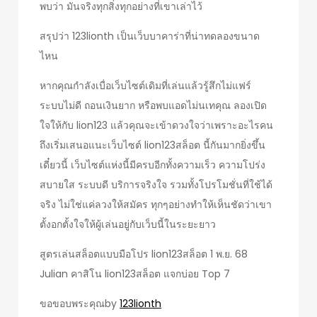
พบว่า มันจริงทุกสิ่งทุกอย่างที่เขาเล่าไว้
สรุปว่า 123lionth เป็นเว็บบาคาร่าที่น่าทดลองขนาด
ไหน
หากคุณกำลังเบื่อเว็บไซต์เดิมที่เล่นแล้วรู้สึกไม่แฟร์
ระบบไม่ดี ถอนเงินยาก หรือพบแอดไม่นเทคุณ ลองเปิด
ใจให้กับ lion123 แล้วคุณจะเข้าดวงใจว่าเพราะอะไรคน
ถึงเริ่มเสนอแนะเว็บไซต์ lion123สล็อต นี้กันมากยิ่งขึ้น
เดี๋ยวนี้ เว็บไซต์แห่งนี้มีครบอีกทั้งความเร็ว ความโปร่ง
สบายใส ระบบดี บริการจริงใจ รวมทั้งโปรโมชั่นที่ใช้ได้
จริง ไม่ใช่แค่ลวงให้สมัคร ทุกๆอย่างทำให้เห็นชัดว่าเขา
ตั้งอกตั้งใจให้ผู้เล่นอยู่กับเว็บนี้ในระยะยาว
สูตรเล่นสล็อตแบบมือโปร lion123สล็อต 1 พ.ย. 68
Julian คาสิโน lion123สล็อต แจกบ่อย Top 7
ขอขอบพระคุณby
123lionth