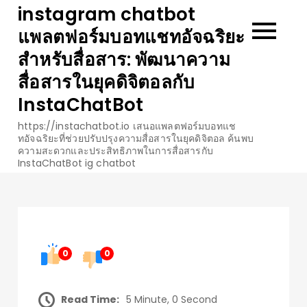
Skip
instagram chatbot
to
แพลตฟอร์มบอทแชทอัจฉริยะ
content
สำหรับสื่อสาร: พัฒนาความ
สื่อสารในยุคดิจิตอลกับ
InstaChatBot
https://instachatbot.io เสนอแพลตฟอร์มบอทแช
ทอัจฉริยะที่ช่วยปรับปรุงความสื่อสารในยุคดิจิตอล ค้นพบ
ความสะดวกและประสิทธิภาพในการสื่อสารกับ
InstaChatBot ig chatbot
0
0
Read Time:
5 Minute, 0 Second