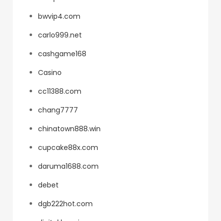
bwvip4.com
carlo999.net
cashgame168
Casino
cc11388.com
chang7777
chinatown888.win
cupcake88x.com
daruma1688.com
debet
dgb222hot.com