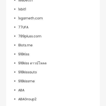
188betth
1xbit1
1xgameth.com
77UFA
789pluss.com
8lots.me
918Kiss
918kiss ดาวน์โหลด
918kissauto
918kissme
ABA
ABAGroup2