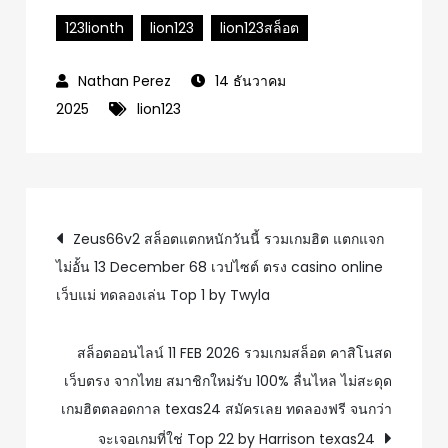
123lionth
lion123
lion123สล็อต
14 ธันวาคม
2025
lion123
แนะแนว
Zeus66v2 สล็อตแตกหนักวันนี้ รวมเกมฮิต แตกแจก
ไม่อั้น 13 December 68 เวปไซต์ ตรง casino online
เรื่อง
เว็บแม่ ทดลองเล่น Top 1 by Twyla
สล็อตออนไลน์ 11 FEB 2026 รวมเกมสล็อต คาสิโนสด
เว็บตรง จากไทย สมาชิกใหม่รับ 100% ลื่นไหล ไม่สะดุด
เกมฮิตตลอดกาล texas24 สมัครเลย ทดลองฟรี จนกว่า
จะเจอเกมที่ใช่ Top 22 by Harrison texas24