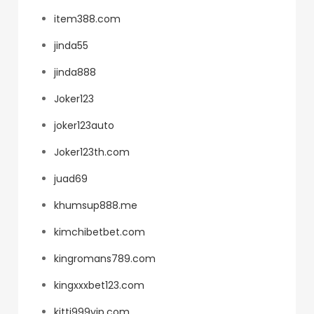
item388.com
jinda55
jinda888
Joker123
joker123auto
Joker123th.com
juad69
khumsup888.me
kimchibetbet.com
kingromans789.com
kingxxxbet123.com
kitti999vip.com