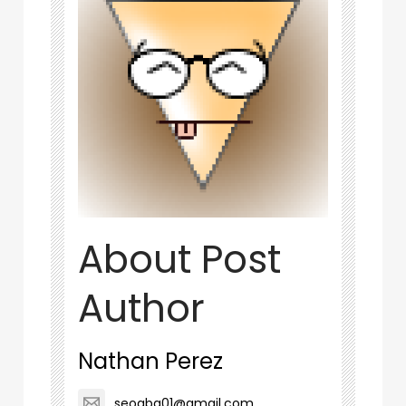
About Post
Author
Nathan Perez
seoaba01@gmail.com