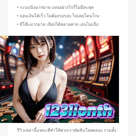
• ระบบนิ่งมากมาย แทงอย่างไรก็ไม่มีสะดุด
• ถอนเงินได้เร็ว ไม่ต้องรอรอบ ไม่เคยโดนโกง
• มีโต๊ะมากมาย เลือกได้หลายค่าย เล่นไม่เบื่อ
รีวิวเหล่านี้แหละที่ทำให้พวกเราตัดสินใจทดลอง รวมทั้ง