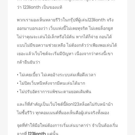
ว่า 123lionth เป็นของแท้
พวกเรามองเห็นหลายรีวิวในกรุ๊ปที่ผู้เล่น123lionth จริง
ออกมาบอกเองว่า เว็บแห่งนี้ไม่เคยทุจริต ไม่เคยล็อกยูส
ไม่ว่าคุณจะเล่นไม้เล็กหรือไม้ต้น หากได้ก็จ่าย ถอนได้
แบบไม่มีขอความช่วยเหลือ ไม่ต้องกลัวว่าเพียงพอเล่นได้
เยอะแล้วเว็บไซต์จะเริ่มมีปัญหา เนื่องจากว่าตรงนี้เขา
กล้ายืนยันว่า
• ไม่เคยเบี้ยว ไม่เคยอ้างระบบล่มเพื่อดึงเวลา
• ไม่ปิดเว็บหนีหลังจากมีคนเล่นได้มาก
• ไม่ปรับอัตราการแพ้ชนะตามยอดเดิมพัน
และก็ที่สำคัญเป็นเว็บไซต์นี้lion123สล็อตไม่รับหน้าม้า
ไม่ซื้อรีวิว ทุกคอมเมนต์ที่มองเห็นคือผู้เล่นจริงทั้งผอง
จุดที่ทำให้มือใหม่ต้องการเริ่มเล่นบาคาร่า จำเป็นต้องเริ่ม
จากที่
123lionth
แค่นั้น