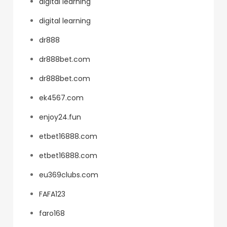
digital learning
digital learning
dr888
dr888bet.com
dr888bet.com
ek4567.com
enjoy24.fun
etbet16888.com
etbet16888.com
eu369clubs.com
FAFA123
faro168