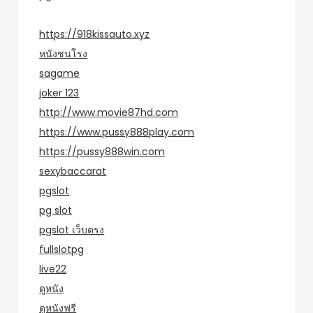
https://918kissauto.xyz
หนังชนโรง
sagame
joker 123
http://www.movie87hd.com
https://www.pussy888play.com
https://pussy888win.com
sexybaccarat
pgslot
pg slot
pgslot เว็บตรง
fullslotpg
live22
ดูหนัง
ดูหนังฟรี