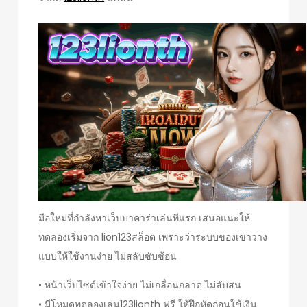
มือใหม่ที่กำลังหาเว็บบาคาร่าเล่นทีแรก เสนอแนะให้
ทดลองเริ่มจาก lion123สล็อต เพราะว่าระบบของเขาวาง
แบบให้ใช้งานง่าย ไม่สลับซับซ้อน
• หน้าเว็บไซต์เข้าใจง่าย ไม่เกลื่อนกลาด ไม่สับสน
• มีโหมดทดลองเล่น123lionth ฟรี ให้ฝึกหัดก่อนใช้เงิน