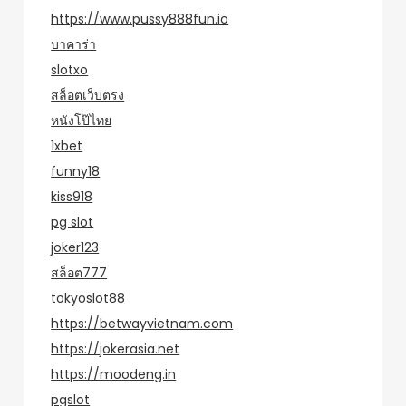
https://www.pussy888fun.io
บาคาร่า
slotxo
สล็อตเว็บตรง
หนังโป๊ไทย
1xbet
funny18
kiss918
pg slot
joker123
สล็อต777
tokyoslot88
https://betwayvietnam.com
https://jokerasia.net
https://moodeng.in
pgslot