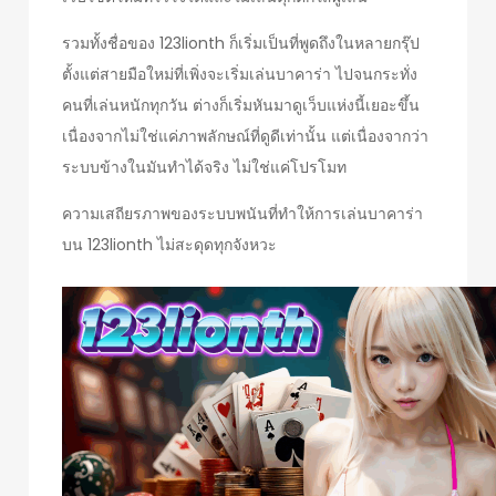
รวมทั้งชื่อของ 123lionth ก็เริ่มเป็นที่พูดถึงในหลายกรุ๊ป
ตั้งแต่สายมือใหม่ที่เพิ่งจะเริ่มเล่นบาคาร่า ไปจนกระทั่ง
คนที่เล่นหนักทุกวัน ต่างก็เริ่มหันมาดูเว็บแห่งนี้เยอะขึ้น
เนื่องจากไม่ใช่แค่ภาพลักษณ์ที่ดูดีเท่านั้น แต่เนื่องจากว่า
ระบบข้างในมันทำได้จริง ไม่ใช่แค่โปรโมท
ความเสถียรภาพของระบบพนันที่ทำให้การเล่นบาคาร่า
บน 123lionth ไม่สะดุดทุกจังหวะ