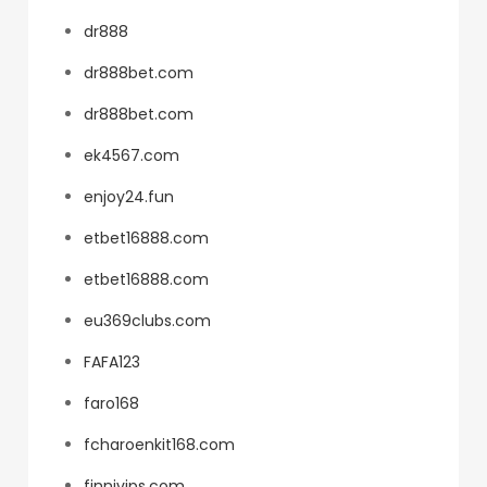
dr888
dr888bet.com
dr888bet.com
ek4567.com
enjoy24.fun
etbet16888.com
etbet16888.com
eu369clubs.com
FAFA123
faro168
fcharoenkit168.com
finnivips.com