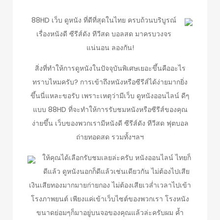
88HD เว็บ ดูหนัง ที่ดีที่สุดในไทย ครบถ้วนบริบูรณ์
เรื่องหนังดี ซีรีส์ดัง ทีวีสด บอลสด มาครบวงจร
แน่นอน ลองกัน!
สิ่งที่ทำให้การดูหนังในปัจจุบันพิเศษเยอะขึ้นคืออะไร
ทราบไหมครับ? การเข้าถึงหนังหรือซีรีส์ได้ง่ายมากยิ่ง
ขึ้นนี่แหละขอรับ เพราะเหตุว่ามีเว็บ ดูหนังออนไลน์ ดีๆ
แบบ 88HD ที่จะทำให้การรับชมหนังหรือซีรีส์ของคุณ
ง่ายขึ้น เว็บของพวกเรามีหนังดี ซีรีส์ดัง ทีวีสด ฟุตบอล
ถ่ายทอดสด รวมทั้งฯลฯ
ให้คุณได้เลือกรับชมเลยล่ะครับ หนังออนไลน์ ไทยก็
ดีแล้ว ดูหนังนอกก็ดีแล้วเช่นเดียวกัน ไม่ต้องไปเสีย
เงินเสียทองมากมายก่ายกอง ไม่ต้องเสียเวล่ำเวลาไปเข้า
โรงภาพยนต์ เพียงแค่เข้าเว็บไซต์ของพวกเรา โรงหนัง
ขนาดย่อมๆก็มาอยู่บนจอของคุณแล้วล่ะครับผม ค้ำ