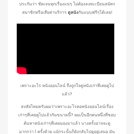
ประกันว่า ชัดเจนทุกเรื่องแน่ๆ ไม่ต้องลงทะเบียนสมัคร
สมาชิกหรือเสียค่าบริการ
ดูหนัง
กันแบบฟรีๆได้เลย!
เพราะอะไร หนังออนไลน์ ถึงถูกใจดูหนังเก่าที่เคยดูไป
แล้ว?
สงสัยไหมครับผมว่าเพราะอะไรคอหนังออนไลน์เรื่อง
เก่าๆที่เคยดูไปแล้วกันขนาดนี้? ผมเป็นอีกคนหนึ่งที่ชอบ
ค้นหาหนังเก่าๆที่เคยมองมาแล้ว บางครั้งอาจจะดู
มากกว่า 1 ครั้งด้วย แม้กระนั้นก็ยังกลับไปดูอยู่เสมอ มัน