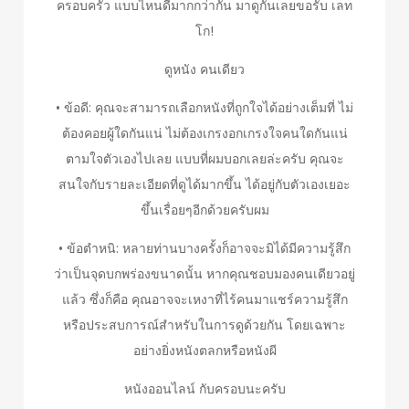
ครอบครัว แบบไหนดีมากกว่ากัน มาดูกันเลยขอรับ เลท
โก!
ดูหนัง คนเดียว
• ข้อดี: คุณจะสามารถเลือกหนังที่ถูกใจได้อย่างเต็มที่ ไม่
ต้องคอยผู้ใดกันแน่ ไม่ต้องเกรงอกเกรงใจคนใดกันแน่
ตามใจตัวเองไปเลย แบบที่ผมบอกเลยล่ะครับ คุณจะ
สนใจกับรายละเอียดที่ดูได้มากขึ้น ได้อยู่กับตัวเองเยอะ
ขึ้นเรื่อยๆอีกด้วยครับผม
• ข้อตำหนิ: หลายท่านบางครั้งก็อาจจะมิได้มีความรู้สึก
ว่าเป็นจุดบกพร่องขนาดนั้น หากคุณชอบมองคนเดียวอยู่
แล้ว ซึ่งก็คือ คุณอาจจะเหงาที่ไร้คนมาแชร์ความรู้สึก
หรือประสบการณ์สำหรับในการดูด้วยกัน โดยเฉพาะ
อย่างยิ่งหนังตลกหรือหนังผี
หนังออนไลน์ กับครอบนะครับ