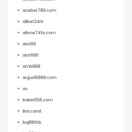
acebet789.com
allbet24hr
allone745s.com
alot66
alot666
amb888
argus16888.com
av
babet555.com
Baccarat
baj88thb