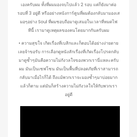
เองครับผม ทั้งที่ผมมองจบไปแล้ว 2 รอบ แต่ก็ยังมาต่อ
รอบที่ 3 อยู่ดี หรืออย่างหนังการ์ตูนที่ผมต้องกลับมามองเส
มอๆอย่าง Soul ที่ผมชอบถือมาดูเสมอในเวลาที่หมดไฟ
ทีนี้ เรามาดูเหตุผลของคนโดยมากกันครับผม
• ความสุขใจ เกิดเรื่องที่เบสิกและก็ตอบได้อย่างง่ายดาย
เลยจ้าขอรับ การเลือกดูหนังสักเรื่องที่เกิดเรื่องโปรดกลับ
มาดูซ้ำๆมันคือความไม่กังวลใจของพวกเรานี่แหละครับ
ผม มันเป็นเซฟโซน มันเป็นพื้นที่ปลอดภัยที่เราสามารถ
กลับมาเมื่อไรก็ได้ ถึงแม้พวกเราจะมองซ้ำๆมาบ่อยมาก
แล้วก็ตาม แต่มันก็สร้างความไม่กังวลใจให้กับพวกเรา
อยู่ดี