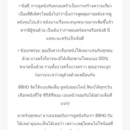
• ข้อดี: การดูหนังกับครอบครัวเป็นการสร้างความเกี่ยว
เนื่องที่ดีเลิศๆโดยยิ่งไปกว่านั้นการพูดคุยภายหลังจากดู
หนังจบไปแล้ว หนังบางเรื่องจะสนุกสนานมากเพิ่มขึ้นถ้า
หากมีผู้ชมด้วย เป็นต้นว่าภาพยนตร์ตลกหรือหนังผี นี่
แหละนะครับเป็นข้อดี
• ข้อบกพร่อง: คุณจึงควรเลือกหนังให้เหมาะสมกับทุกคน
ด้วย บางครั้งก็อาจจะมิได้เลือกตามใจตนเอง 100%
ขนาดนั้นด้วย รวมทั้งบางครั้งบางคราว คุณอาจจะถูก
ก่อกวนระหว่างดูด้วยด้วยเหมือนกัน
88HD จัดให้แบบจัดเต็ม ดูหนังออนไลน์ ฟินๆได้ทุกๆวัน
เลือกหนังที่ใช่ ซีรีส์ที่ชอบ เอนหน้าจอยกันได้อย่างเต็มที่
แน่ๆ!
มาครับทุกคน! มาเอนจอยกับการดูหนังกับเรา 88HD กัน
ได้เลย! คุณจะเห็นได้เลยว่า เพราะเหตุใดคนไม่ใช่น้อยที่