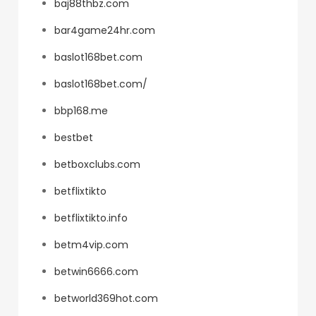
baj88thbz.com
bar4game24hr.com
baslot168bet.com
baslot168bet.com/
bbp168.me
bestbet
betboxclubs.com
betflixtikto
betflixtikto.info
betm4vip.com
betwin6666.com
betworld369hot.com