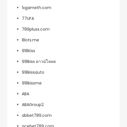
1xgameth.com
77UFA
789pluss.com
8lots.me
918Kiss
918kiss ดาวน์โหลด
918kissauto
918kissme
ABA
ABAGroup2
abbet789.com
acebet789.com