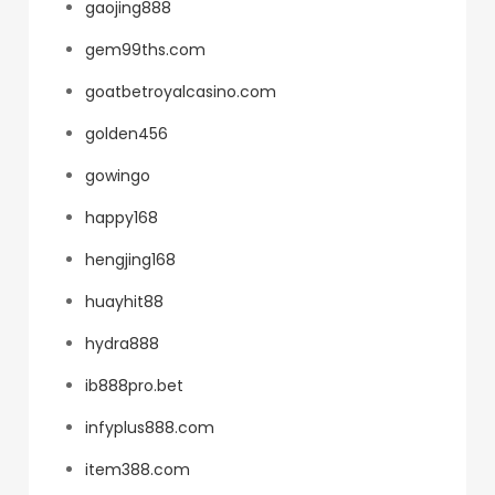
gaojing888
gem99ths.com
goatbetroyalcasino.com
golden456
gowingo
happy168
hengjing168
huayhit88
hydra888
ib888pro.bet
infyplus888.com
item388.com