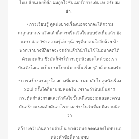
ไม่เปลี่ยนเลยก็คือ ผมถูกใจซัมเมอร์อย่างเดิมเลยครับผม
ฮ่า…
• การเรียนรู้ ดูหนังบางเรื่องนอกจากจะให้ความ
สนุกสนานร่าเริงแล้วก็ความรื่นเริงใจแบบจัดเต็มแล้ว ยัง
แทรกสอดวิชาความรู้เล็กๆน้อยๆที่น่าสนใจอีกด้วย ซึ่ง
พวกเราบางทีก็อาจจะจดจำแล้วก็นำไปใช้ในอนาคตได้
ด้วยเช่นกัน ซึ่งมันก็ทำให้การดูหนังออนไลน์ของเรา
บันเทิงใจและเป็นประโยชน์มากขึ้นเรื่อยๆอีกด้วยนะครับ
• การสร้างแรงจูงใจ อย่างที่ผมบอก ผมกลับไปดูหนังเรื่อง
Soul ครั้งใดก็ตามผมหมดไฟ เพราะว่ามันเป็นการ
กระตุ้นกำลังกายและกำลังใจชั้นหนึ่งของผมเลยล่ะครับ
มันสร้างแรงผลักดันอะไรบางอย่างในวันที่ผมมีความคิด
ว่า
คว้างเคว้งเกินความจำเป็น หาตัวตนของตนเองไม่พบ แต่
หนังหัวข้อนี้หาผมพบ