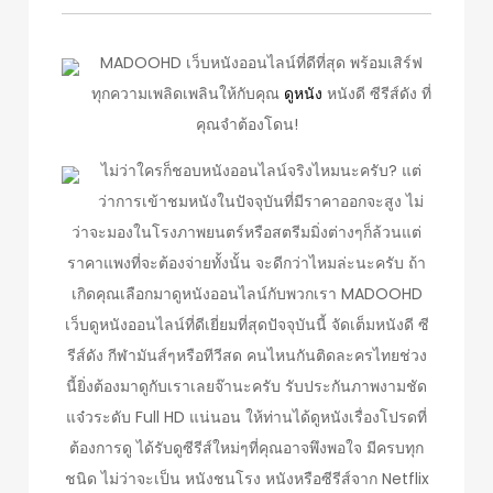
MADOOHD เว็บหนังออนไลน์ที่ดีที่สุด พร้อมเสิร์ฟ
ทุกความเพลิดเพลินให้กับคุณ
ดูหนัง
หนังดี ซีรีส์ดัง ที่
คุณจำต้องโดน!
ไม่ว่าใครก็ชอบหนังออนไลน์จริงไหมนะครับ? แต่
ว่าการเข้าชมหนังในปัจจุบันที่มีราคาออกจะสูง ไม่
ว่าจะมองในโรงภาพยนตร์หรือสตรีมมิ่งต่างๆก็ล้วนแต่
ราคาแพงที่จะต้องจ่ายทั้งนั้น จะดีกว่าไหมล่ะนะครับ ถ้า
เกิดคุณเลือกมาดูหนังออนไลน์กับพวกเรา MADOOHD
เว็บดูหนังออนไลน์ที่ดีเยี่ยมที่สุดปัจจุบันนี้ จัดเต็มหนังดี ซี
รีส์ดัง กีฬามันส์ๆหรือทีวีสด คนไหนกันติดละครไทยช่วง
นี้ยิ่งต้องมาดูกับเราเลยจ๊านะครับ รับประกันภาพงามชัด
แจ๋วระดับ Full HD แน่นอน ให้ท่านได้ดูหนังเรื่องโปรดที่
ต้องการดู ได้รับดูซีรีส์ใหม่ๆที่คุณอาจพึงพอใจ มีครบทุก
ชนิด ไม่ว่าจะเป็น หนังชนโรง หนังหรือซีรีส์จาก Netflix