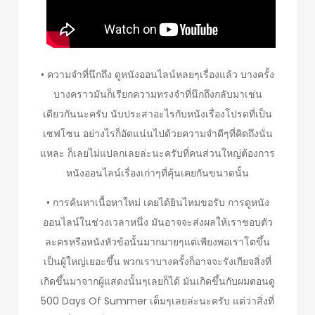
• ความจำที่นึกถึง ดูหนังออนไลน์หลยๆเรื่องแล้ว บางครั้ง
บางคราวมันก็เรียกความทรงจำที่นึกถึงกลับมาเช่น
เดียวกันนะครับ นับประสาอะไรกับหนังเรื่องโปรดที่เป็น
เซฟโซน อย่างไรก็อัดแน่นไปด้วยความจำดีๆที่คิดถึงนั่น
แหละ ก็เลยไม่แปลกเลยล่ะนะครับที่คนส่วนใหญ่ต้องการ
หนังออนไลน์เรื่องเก่าๆที่คุ้นเคยกันขนาดนั้น
• การค้นหาเนื้อหาใหม่ เคยได้ยินไหมขอรับ การดูหนัง
ออนไลน์ในช่วงเวลาหนึ่ง มันอาจจะส่งผลให้เราชอบตัว
ละครหรือหนังหัวข้อนั้นมากมายๆแต่เพียงพอเราโตขึ้น
เป็นผู้ใหญ่เยอะขึ้น พวกเราบางครั้งก็อาจจะรังเกียจสิ่งที่
เกิดขึ้นมาจากผู้แสดงนั้นๆเลยก็ได้ มันเกิดขึ้นกับผมตอนดู
500 Days Of Summer เต็มๆเลยล่ะนะครับ แต่ว่าสิ่งที่