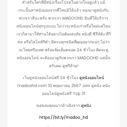
สำหรับใครที่มีหนังเรื่องโปรดในดวงใจอยู่แล้ว แม้
กระนั้นหาหนังมองจากที่ไหนมิได้แล้ว ลองมาดูหนังกับ
พวกเราสินะครับ พวกเรา MADOOHD ยินดีให้บริการ
หนังออนไลน์ทุกรูปแบบ ไม่ว่าจะหนังเก่าหรือใหม่แค่ไหน
เราก็หามาให้ท่านได้อย่างไม่ต้องสงสัย หนังดี ซีรีส์ดัง ทีวี
สด หรือไฮไลท์กีฬา มีครบทุกชนิดที่คุณอยากแน่ๆ ไม่ว่า
จะไทยหรือเทศ พร้อมจัดเต็มตลอด 24 ชั่วโมง คิดจะดู
หนังออนไลน์ จะต้องมาดูกับพวกเรา MADOOHD แค่นั้น
ครับผม ดูฟรีด้วย!
เว็บดูหนังออนไลน์ฟรี 24 ชั่วโมง
ดูหนังออนไลน์
madoohd.com 10 พฤษภาคม 2567 Joni ดูหนัง หนัง
ออนไลน์ดูหนังฟรี Top 31
ขอขอบคุณมากอ้างอิงจาก
ดูหนัง
https://bit.ly/madoo_hd