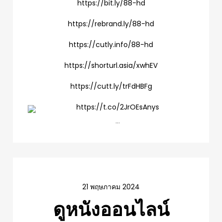
https://bit.ly/88-hd
https://rebrand.ly/88-hd
https://cutly.info/88-hd
https://shorturl.asia/xwhEV
https://cutt.ly/trFdHBFg
https://t.co/2JrOEsAnys
…
21 พฤษภาคม 2024
ดูหนังออนไลน์