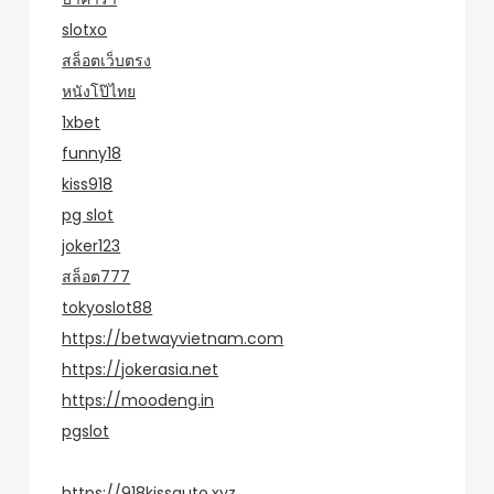
slotxo
สล็อตเว็บตรง
หนังโป๊ไทย
1xbet
funny18
kiss918
pg slot
joker123
สล็อต777
tokyoslot88
https://betwayvietnam.com
https://jokerasia.net
https://moodeng.in
pgslot
https://918kissauto.xyz