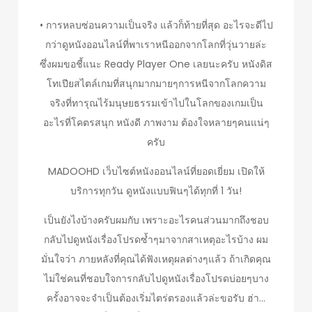
• การหลบซ่อนความเป็นจริง แล้วก็ท้ายที่สุด อะไรจะดีไป
กว่าดูหนังออนไลน์ที่พาเราหนีออกจากโลกที่วุ่นวายล่ะ
ซึ่งผมขอชี้แนะ Ready Player One เลยนะครับ หนังดิส
โทเปียสไตล์เกมที่สนุกมากมายๆการหนีจากโลกความ
จริงที่ทารุณไร้มนุษยธรรมเข้าไปในโลกของเกมเป็น
อะไรที่โคตรสนุก หนังดี ภาพงาม ต้องใจหลายๆคนแน่ๆ
ครับ
MADOOHD เว็บไซต์หนังออนไลน์ที่ยอดเยี่ยม เปิดให้
บริการทุกวัน ดูหนังแบบฟินๆได้ทุกที่ 1 วัน!
เป็นยังไงบ้างครับผมกับ เพราะอะไรคนส่วนมากถึงชอบ
กลับไปดูหนังเรื่องโปรดซ้ำๆมาจากสาเหตุอะไรบ้าง ผม
มั่นใจว่า ภายหลังที่คุณได้ฟังเหตุผลต่างๆแล้ว ถ้าเกิดคุณ
ไม่ใช่คนที่ชอบใจการกลับไปดูหนังเรื่องโปรดบ่อยๆบาง
ครั้งอาจจะจำเป็นต้องเริ่มไตร่ตรองแล้วล่ะขอรับ ฮ่า…