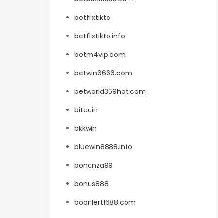
betflixtikto
betflixtikto.info
betm4vip.com
betwin6666.com
betworld369hot.com
bitcoin
bkkwin
bluewin8888.info
bonanza99
bonus888
boonlert1688.com