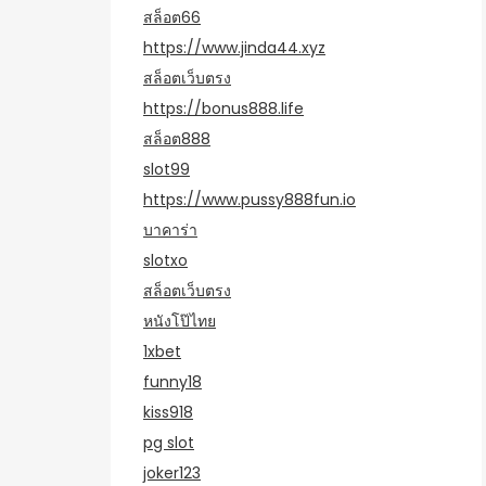
สล็อต66
https://www.jinda44.xyz
สล็อตเว็บตรง
https://bonus888.life
สล็อต888
slot99
https://www.pussy888fun.io
บาคาร่า
slotxo
สล็อตเว็บตรง
หนังโป๊ไทย
1xbet
funny18
kiss918
pg slot
joker123