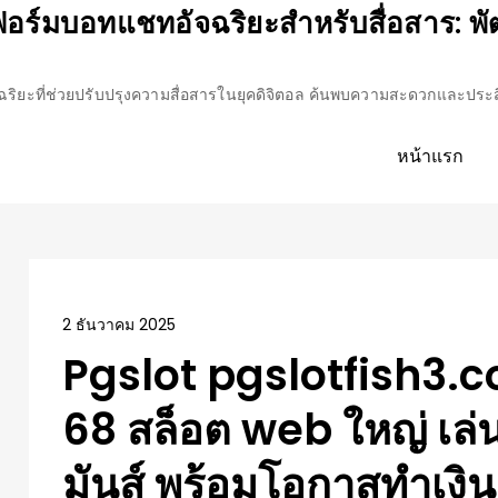
์มบอทแชทอัจฉริยะสำหรับสื่อสาร: พั
ิยะที่ช่วยปรับปรุงความสื่อสารในยุคดิจิตอล ค้นพบความสะดวกและประส
หน้าแรก
2 ธันวาคม 2025
Pgslot pgslotfish3
68 สล็อต web ใหญ่ เล่
มันส์ พร้อมโอกาสทำเงิน