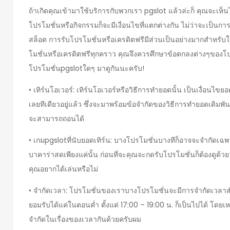
ถ้าเกิดคุณเข้ามาใช้บริการกับพวกเรา pgslot แล้วล่ะก็ คุณจะเห็น
โปรโมชั่นหรือกิจกรรมก็จะมีเงื่อนไขที่แตกต่างกัน ไม่ว่าจะเป็
สล็อต การรับโปรโมชั่นหรือเครดิตฟรีมีส่วนเป็นอย่างมากสำหรับ
โมชั่นหรือเครดิตฟรีทุกคราว คุณจึงควรศึกษาข้อตกลงต่างๆของโปรโ
โปรโมชั่นpgslotใดๆ มาดูกันนะครับ!
• เทิร์นโอเวอร์: เทิร์นโอเวอร์หรือวิธีการทำยอดนั้น เป็นเงื่อนไ
เลยทีเดียวอยู่แล้ว ซึ่งจะมาพร้อมข้อจำกัดของวิธีการทำยอดเดิมพั
จะสามารถถอนได้
• เกมpgslotที่นับยอดเทิร์น: บางโปรโมชั่นบางทีก็อาจจะจำกัดเฉพาะ
บาคาร่าสดเพียงแค่นั้น ก่อนที่จะคุณจะกดรับโปรโมชั่นก็ต้องดูด้วย
คุณอยากได้เล่นหรือไม่
• จำกัดเวลา: โปรโมชั่นของเราบางโปรโมชั่นจะมีการจำกัดเวลาสำ
ยอมรับได้แค่ในตอนค่ำ ตั้งแต่ 17:00 – 19:00 น. ก็เป็นไปได้ โดยเ
จำกัดในเรื่องของเวลากันด้วยครับผม