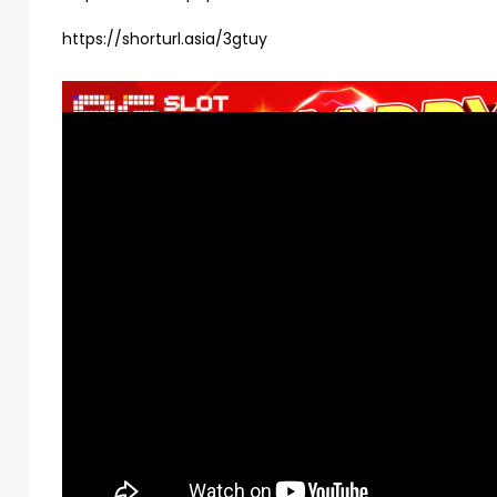
https://shorturl.asia/3gtuy