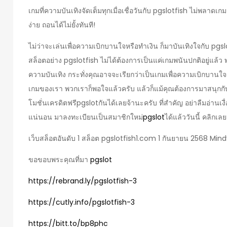
เกมที่ความบันเทิงจัดเต็มทุกเมื่อเชื่อวันกับ pgslotfish ไม่พลาดเก
ง่าย ถอนได้ไม่ยั้งทันที!
ไม่ว่าจะเล่นเพื่อความเบิกบานใจหรือทำเงิน ก็มาบันเทิงใจกับ pgsl
สล็อตอย่าง pgslotfish ไม่ได้ต้องการเป็นแค่เกมพนันปกติอยู่แล
ความบันเทิง กระทั่งคุณอาจจะเรียกว่าเป็นเกมเพื่อความเบิกบานใจม
เกมของเรา พวกเราก็พอใจแล้วครับ แล้วก็แม้คุณต้องการมาสนุกก
โมชั่นเครดิตฟรีpgslotกันได้เลยจ้านะครับ ที่สำคัญ อย่าลืมอ่านเงื
แน่นอน มาลงทะเบียนเป็นสมาชิกใหม่
pgslot
ได้แล้ววันนี้ คลิกเลย
เว็บสล็อตอันดับ 1 สล็อต pgslotfish1.com 1 กันยายน 2568 Mi
ขอขอบพระคุณที่มา
pgslot
https://rebrand.ly/pgslotfish-3
https://cutly.info/pgslotfish-3
https://bitt.to/bp8phc