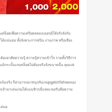
นสล็อตเพื่อความเครียดลดลงเฉยๆมิได้จริงจังกับ
้แน่นอน ทั้งจังหวะการสปิน งานภาพ หรือเสียง
ต้องอาศัยความรู้ ความรู้ความเข้าใจ รวมทั้งวิธีการ
แม้กระนั้นเกมสล็อตไม่ต้องจริงจังขนาดนั้น คุณแค่
่ลงเงินจริง ก็สามารถมาสนุกกับเกมpgslotfishทดลอง
รถเข้ามาเล่นเกมได้แบบชิวๆนี่แหละขอรับคือความ
บเสมอ