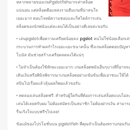
หลากหลายของเกมPgslotfishมากเท่าสล็อต
แน่นอน แต่สล็อตคือแหล่งรวมธีมเกมที่น่าสนใจ
เยอะมาก ตอบโจทย์ความชอบและก็สไตล์การเล่น
สล็อตของนักพนันแต่ละคนได้เป็นอย่างดีเลยล่ะขอรับ
• เล่นpgslotเพื่อความเครียดน้อยลง:
pgslot
คนไม่ใช่น้อยเลือกเล่
กระบวนการทำผลกำไรเยอะแยะขนาดนั้น ซึ่งเกมสล็อตตอบปัญหาได
โบนัส มันช่วยสร้างเครียดลดลงได้แน่ๆ
• ไม่จำเป็นต้องใช้ทักษะเยอะมาก: เกมสล็อตพนันอื่นๆบางทีก็อาจจะ
เดินเงินหรือพินิจพิจารณาเกมสล็อตอย่างเข้มข้นเพื่อเอาชนะให้ได้ 
สปินไปเรื่อยแล้วลุ้นผลก็พอแล้วขอรับ
• ทดลองเล่นสล็อตฟรี: สำหรับผู้ใดกันที่ต้องการเล่นสล็อตแบบไม
เล่นได้เลยครับผม ไม่ต้องสมัครเป็นสมาชิก ไม่ต้องฝากเงิน สามา
รื่นเริงใจแบบฟรีๆไปเลย!
ข้อแม้ของโปรโมชั่นบน pgslotfish ที่คุณจำเป็นต้องทราบก่อนรั