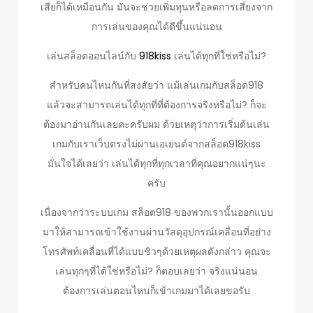
เสียก็ได้เหมือนกัน มันจะช่วยเพิ่มทุนหรือลดการเสี่ยงจาก
การเล่นของคุณได้ดีขึ้นแน่นอน
เล่นสล็อตออนไลน์กับ
918kiss
เล่นได้ทุกที่ใช่หรือไม่?
สำหรับคนไหนกันที่สงสัยว่า แม้เล่นเกมกับสล็อต918
แล้วจะสามารถเล่นได้ทุกที่ที่ต้องการจริงหรือไม่? ก็จะ
ต้องมาอ่านกันเลยคะครับผม ด้วยเหตุว่าการเริ่มต้นเล่น
เกมกับเราเว็บตรงไม่ผ่านเอเย่นต์จากสล็อต918kiss
มั่นใจได้เลยว่า เล่นได้ทุกที่ทุกเวลาที่คุณอยากแน่ๆนะ
ครับ
เนื่องจากว่าระบบเกม สล็อต918 ของพวกเรานั้นออกแบบ
มาให้สามารถเข้าใช้งานผ่านวัสดุอุปกรณ์เคลื่อนที่อย่าง
โทรศัพท์เคลื่อนที่ได้แบบชิวๆด้วยเหตุผลดังกล่าว คุณจะ
เล่นทุกๆที่ได้ใช่หรือไม่? ก็ตอบเลยว่า จริงแน่นอน
ต้องการเล่นตอนไหนก็เข้าเกมมาได้เลยขอรับ