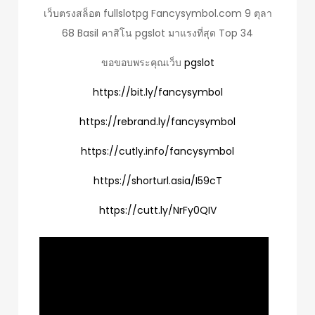
เว็บตรงสล็อต fullslotpg Fancysymbol.com 9 ตุลา
68 Basil คาสิโน pgslot มาแรงที่สุด Top 34
ขอขอบพระคุณเว็บ
pgslot
https://bit.ly/fancysymbol
https://rebrand.ly/fancysymbol
https://cutly.info/fancysymbol
https://shorturl.asia/I59cT
https://cutt.ly/NrFy0QIV