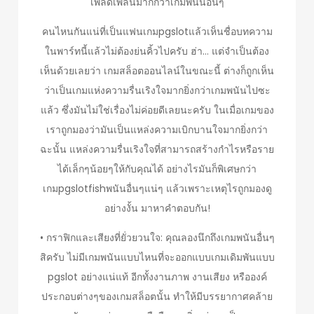
เพลิดเพลินมากกว่าเกมพนันอื่นๆ
คนไหนกันแน่ที่เป็นแฟนเกมpgslotแล้วเห็นชื่อบทความ
ในพาร์ทนี้แล้วไม่ต้องย่นคิ้วไปครับ ฮ่า… แต่จำเป็นต้อง
เห็นด้วยเลยว่า เกมสล็อตออนไลน์ในขณะนี้ ต่างก็ถูกเห็น
ว่าเป็นเกมแห่งความรื่นเริงใจมากยิ่งกว่าเกมพนันไปซะ
แล้ว ซึ่งมันไม่ใช่เรื่องไม่ค่อยดีเลยนะครับ ในเมื่อเกมของ
เราถูกมองว่ามันเป็นแหล่งความเบิกบานใจมากยิ่งกว่า
ฉะนั้น แหล่งความรื่นเริงใจที่สามารถสร้างกำไรหรือราย
ได้เล็กๆน้อยๆให้กับคุณได้ อย่างไรมันก็พิเศษกว่า
เกมpgslotfishพนันอื่นๆแน่ๆ แล้วเพราะเหตุไรถูกมองดู
อย่างงั้น มาหาคำตอบกัน!
• กราฟิกและเสียงที่ยั่วยวนใจ: คุณลองนึกถึงเกมพนันอื่นๆ
สิครับ ไม่มีเกมพนันแบบไหนที่จะออกแบบเกมเดิมพันแบบ
pgslot อย่างแน่แท้ อีกทั้งงานภาพ งานเสียง หรือองค์
ประกอบต่างๆของเกมสล็อตนั้น ทำให้มีบรรยากาศคล้าย