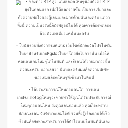
• ช่องทาง RTP สูง: เกมสล็อตใหม่ๆชอบตั้งค่า RTP
สูงในตอนแรก เพื่อให้แตกง่ายขึ้น เป็นการเรียกและ
ดึงความพอใจของผู้เล่นเยอะมากด้วยนั่นเองครับ แต่ว่า
ทั้งนี้ ความเป็นจริงนี้ก็ยังพิสูจน์ไม่ได้ คุณควรต้องทดลอง
ด้วยตัวเองเพียงแค่นั้นนะครับ
• โบนัสรวมทั้งกิจกรรมพิเศษ: เว็บไซต์มักจะจัดโปรโมชั่น
ใหม่ๆสำหรับเกมPgslotใหม่ๆโดยยิ่งไปกว่านั้น เพื่อให้
คุณเล่นเกมใหม่ๆได้ในทันที และก็เล่นได้ง่ายมากยิ่งขึ้น
ด้วยนะครับ บอกเลยว่า นี่แหละครับผมคือความพิเศษ
ของเกมสล็อตใหม่ๆที่เข้ามาในทันที
• ได้ประสบการณ์ใหม่ก่อนคนใด: การเล่น
เกมFullslotpgใหม่ๆจะช่วยทำให้คุณได้รับประสบการณ์
ใหม่ๆก่อนคนไหน ยิ่งคุณเล่นก่อนแล้ว คุณก็จะทราบ
ลักษณะเด่น จับจังหวะเกมได้ดี รวมทั้งรู้เรื่องเกมได้เร็ว
ซึ่งมันคือจังหวะสำหรับการได้กำไรแบบในทันทีนั่นเอง