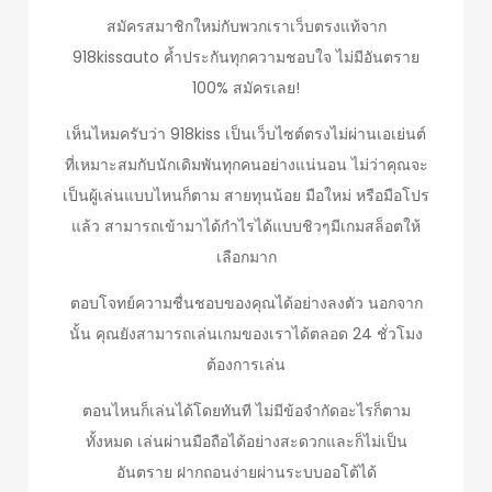
สมัครสมาชิกใหม่กับพวกเราเว็บตรงแท้จาก
918kissauto ค้ำประกันทุกความชอบใจ ไม่มีอันตราย
100% สมัครเลย!
เห็นไหมครับว่า 918kiss เป็นเว็บไซต์ตรงไม่ผ่านเอเย่นต์
ที่เหมาะสมกับนักเดิมพันทุกคนอย่างแน่นอน ไม่ว่าคุณจะ
เป็นผู้เล่นแบบไหนก็ตาม สายทุนน้อย มือใหม่ หรือมือโปร
แล้ว สามารถเข้ามาได้กำไรได้แบบชิวๆมีเกมสล็อตให้
เลือกมาก
ตอบโจทย์ความชื่นชอบของคุณได้อย่างลงตัว นอกจาก
นั้น คุณยังสามารถเล่นเกมของเราได้ตลอด 24 ชั่วโมง
ต้องการเล่น
ตอนไหนก็เล่นได้โดยทันที ไม่มีข้อจำกัดอะไรก็ตาม
ทั้งหมด เล่นผ่านมือถือได้อย่างสะดวกและก็ไม่เป็น
อันตราย ฝากถอนง่ายผ่านระบบออโต้ได้