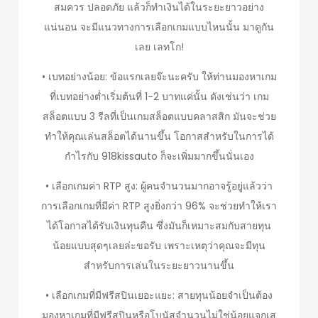
สมควร ปลอดภัย แล้วก็ทำเงินได้ในระยะยาวอย่าง
แน่นอน จะมีแนวทางการเลือกเกมแบบไหนนั้น มาดูกัน
เลย เลทโก!
• เบทอย่างน้อย: ข้อแรกเลยจ๊ะนะครับ ให้ท่านมองหาเกม
ที่เบทอย่างต่ำเริ่มต้นที่ 1-2 บาทแค่นั้น ดังเช่นว่า เกม
สล็อตแบบ 3 รีลที่เป็นเกมสล็อตแบบคลาสสิก มันจะช่วย
ทำให้คุณเล่นสล็อตได้นานขึ้น โอกาสสำหรับในการได้
กำไรกับ 918kissauto ก็จะเพิ่มมากขึ้นนั่นเอง
• เลือกเกมค่า RTP สูง: ผู้คนจำนวนมากอาจรู้อยู่แล้วว่า
การเลือกเกมที่มีค่า RTP สูงยิ่งกว่า 96% จะช่วยทำให้เรา
ได้โอกาสได้รับเงินทุนคืน ซึ่งมันก็เหมาะสมกับสายทุน
น้อยแบบสุดๆเลยล่ะขอรับ เพราะเหตุว่าคุณจะมีทุน
สำหรับการเล่นในระยะยาวนานขึ้น
• เลือกเกมที่มีฟรีสปินเยอะแยะ: สายทุนน้อยจำเป็นต้อง
มองหาเกมที่มีฟรีสปินหรือโบนัสจำนวนไม่ใช่น้อยแจกเส