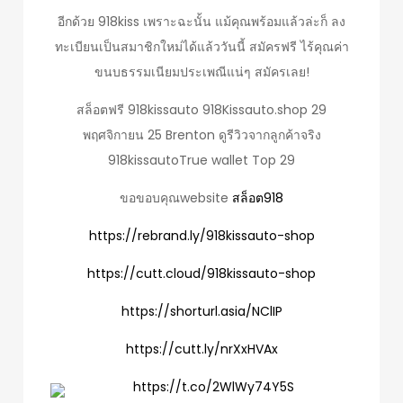
อีกด้วย 918kiss เพราะฉะนั้น แม้คุณพร้อมแล้วล่ะก็ ลง
ทะเบียนเป็นสมาชิกใหม่ได้แล้ววันนี้ สมัครฟรี ไร้คุณค่า
ขนบธรรมเนียมประเพณีแน่ๆ สมัครเลย!
สล็อตฟรี 918kissauto 918Kissauto.shop 29
พฤศจิกายน 25 Brenton ดูรีวิวจากลูกค้าจริง
918kissautoTrue wallet Top 29
ขอขอบคุณwebsite
สล็อต918
https://rebrand.ly/918kissauto-shop
https://cutt.cloud/918kissauto-shop
https://shorturl.asia/NClIP
https://cutt.ly/nrXxHVAx
https://t.co/2WlWy74Y5S