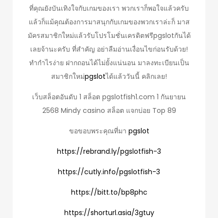
ที่คุณยังบันเทิงใจกับเกมของเรา พวกเราก็พอใจแล้วครับ
แล้วก็แม้คุณต้องการมาสนุกกับเกมของพวกเราล่ะก็ มาส
มัครสมาชิกใหม่แล้วรับโปรโมชั่นเครดิตฟรีpgslotกันได้
เลยจ้านะครับ ที่สำคัญ อย่าลืมอ่านเงื่อนไขก่อนรับด้วย!
ทำกำไรง่าย ฝากถอนได้ไม่ยั้งแน่นอน มาลงทะเบียนเป็น
สมาชิกใหม่
pgslot
ได้แล้ววันนี้ คลิกเลย!
เว็บสล็อตอันดับ 1 สล็อต pgslotfish1.com 1 กันยายน
2568 Mindy casino สล็อต แจกบ่อย Top 89
ขอขอบพระคุณที่มา
pgslot
https://rebrand.ly/pgslotfish-3
https://cutly.info/pgslotfish-3
https://bitt.to/bp8phc
https://shorturl.asia/3gtuy