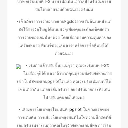
บาท ก็เริ่มเบทที่ 1-2 บาท เพื่อเพิ่มโอกาสสำหรับในการส
ปินได้หลายรอบด้วยนั่นเองครับผม
• เช็คอัตราการจ่าย: บางเกมPgslotอาจเริ่มต้นเบทต่ำแต่
ยังให้รางวัลใหญ่ได้แบบชิวๆเพียงคุณจะต้องเช็คอัตรา
การจ่ายของเกมนั้นๆด้วย โดยเลือกตามความคุ้มค่าของ
เครื่องหมาย ฟีพบร์ช่วยเล่นต่างๆหรือการซื้อฟีพบร์ได้
ด้วยนั่นเอง
• เริ่มต่ำแล้วปรับขึ้น: แน่ๆว่า คุณจะเริ่มเบท 1-2%
ไปเรื่อยๆก็ได้ แต่ว่าถ้าหากคุณดูรวมทั้งจับจังหวะการ
เข้าโบนัสของเกมpgslotได้แล้ว คุณจะปรับเพิ่มเบทก็ได้
เช่นเดียวกัน แต่อย่าลืมครับว่า อย่าปรับมากกระทั่งเกิน
ไป ปรับแค่น้อยก็เพียงพอ
• เลี่ยงการใส่เบทสูงโดยทันที:
pgslot
ในช่วงแรกของ
การเดิมพัน การเสี่ยงใส่เบทสูงทันทีไม่ใช่ความนึกคิดที่ดี
เลยครับ เพราะเหตุว่าคุณไม่รู้จักจังหวะเกมดีพอ การเริ่ม