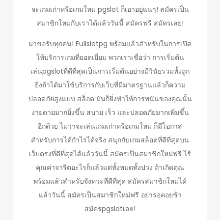
จะเกมเก่าหรือเกมใหม่ pgslot ก็เอาอยู่แน่ๆ! สมัครเป็น
สมาชิกใหม่กับเราได้แล้ววันนี้ สมัครฟรี สมัครเลย!
มาขอรับทุกคน! Fullslotpg พร้อมแล้วสำหรับในการเปิด
ให้บริการเกมที่ยอดเยี่ยม พวกเราเชื่อว่า การเริ่มต้น
เล่นpgslotที่ดีที่สุดเป็นการเริ่มต้นอย่างมีวินัยรวมทั้งถูก
ยิ่งถ้าได้มาใช้บริการกับเว็บที่มีมาตรฐานแล้วก็ความ
ปลอดภัยสูงแบบ สล็อต มันก็ยิ่งทำให้การพนันของคุณนั้น
ง่ายดายมากยิ่งขึ้น สบาย เร็ว และปลอดภัยมากเพิ่มขึ้น
อีกด้วย ไม่ว่าจะเล่นเกมเก่าหรือเกมใหม่ ก็มีโอกาส
สำหรับการได้กำไรได้จริง สนุกกับเกมสล็อตที่ดีที่สุดบน
เว็บตรงที่ดีที่สุดได้แล้ววันนี้ สมัครเป็นสมาชิกใหม่ฟรี ไร้
คุณค่าจารีตอะไรก็แล้วแต่ทั้งหมดทั้งปวง ถ้าเกิดคุณ
พร้อมแล้วสำหรับจังหวะที่ดีที่สุด สมัครสมาชิกใหม่ได้
แล้ววันนี้ สมัครเป็นสมาชิกใหม่ฟรี อย่ารอคอยช้า
สมัครpgslotเลย!