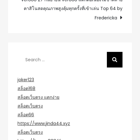
คาสิโนสดคุณภาพสูงคุ้มทุกครั้งที่เข้าเล่น Top 64 by
Fredericka
Search
for:
joker123
สล็อต168
สล็อตเว็บตรง แตกง่าย
สล็อตเว็บตรง
สล็อต66
https://www.jinda44.xyz
สล็อตเว็บตรง