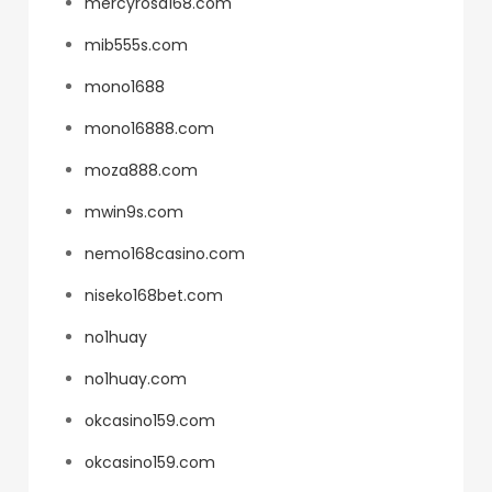
mercyrosa168.com
mib555s.com
mono1688
mono16888.com
moza888.com
mwin9s.com
nemo168casino.com
niseko168bet.com
no1huay
no1huay.com
okcasino159.com
okcasino159.com