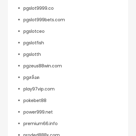
pgslot9999.co
pgslot999bets.com
pgslotceo
pgslotfish
pgslotth
pgzeus88win.com
pgสล็อต
play97vip.com
pokebet88
power999.net
premium66.info
proded888x.com