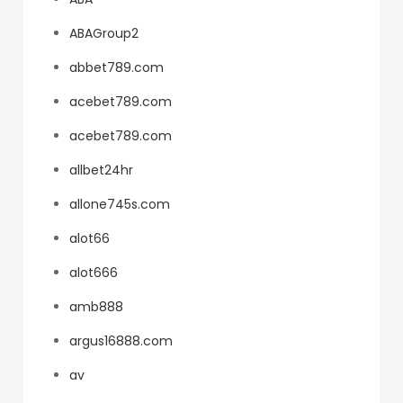
ABAGroup2
abbet789.com
acebet789.com
acebet789.com
allbet24hr
allone745s.com
alot66
alot666
amb888
argus16888.com
av