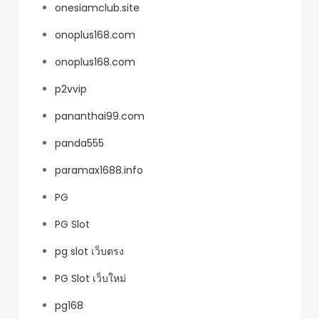
onesiamclub.site
onoplus168.com
onoplus168.com
p2vvip
pananthai99.com
panda555
paramax1688.info
PG
PG Slot
pg slot เว็บตรง
PG Slot เว็บใหม่
pg168