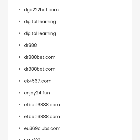
dgb222hot.com
digital learning
digital learning
dr888
dr888bet.com
dr888bet.com
ek4567.com
enjoy24.fun
etbet16888.com
etbet16888.com
eu369clubs.com