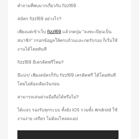
คำถามที่พบมากเกี่ยวกับ fizz169
สมัคร fizz169 อย่างไร?
เพียงแต่เข้าเว็บ
fizz169
แล้วกดปุ่ม “ลงทะเบียนเป็น
สมาชิก” กรอกข้อมูลให้ครบถ้วนและกดรับรอง ก็เริ่มใช้
งานได้โดยทันที
fizz169 มีเครดิตฟรีไหม?
มีแน่ๆ! เพียงสมัครก็รับ fizz169 เครดิตฟรี ได้โดยทันที
โดยไม่ต้องเติมเงินก่อน
สามารถเล่นผ่านมือถือได้หรือไม่?
ได้แน่ๆ รองรับทุกระบบ ทั้งยัง iOS รวมทั้ง Android ใช้
งานง่าย เสถียร ไม่ต้องโหลดแอป