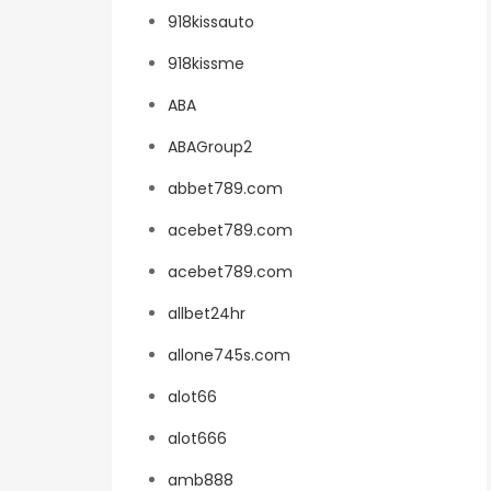
918kissauto
918kissme
ABA
ABAGroup2
abbet789.com
acebet789.com
acebet789.com
allbet24hr
allone745s.com
alot66
alot666
amb888