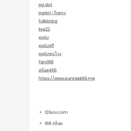
pg slot
pgslot เว็บตรง
fullslotpg
live22
ดูหนัง
ดูหนังฟรี
ดูหนังชนโรง
faro168
สล็อต456
https://www.puntaek66.me
หมวดหมู่
123xos.com
168 สล็อต