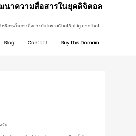
ฒนาความสื่อสารในยุคดิจิตอล
ิทธิภาพในการสื่อสารกับ InstaChatBot ig chatbot
Blog
Contact
Buy this Domain
อวัน