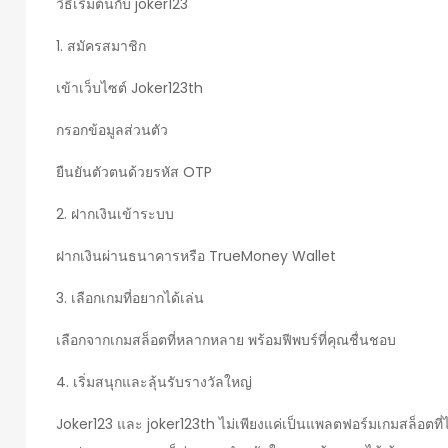
วิธีเริ่มต้นกับ joker123
1. สมัครสมาชิก
เข้าเว็บไซต์ Joker123th
กรอกข้อมูลส่วนตัว
ยืนยันตัวตนด้วยรหัส OTP
2. ฝากเงินเข้าระบบ
ฝากเงินผ่านธนาคารหรือ TrueMoney Wallet
3. เลือกเกมที่อยากได้เล่น
เลือกจากเกมสล็อตที่หลากหลาย พร้อมฟีพบร์ที่คุณชื่นชอบ
4. เริ่มสนุกและลุ้นรับรางวัลใหญ่
Joker123 และ joker123th ไม่เพียงแค่เป็นแพลตฟอร์มเกมสล็อตที่ไ