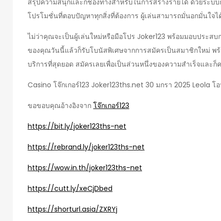
สรุปความสนุกและก็ช่องทางสำหรับในการสร้างรายได้ ด้วยระบบการเล
โปรโมชั่นที่ตอบปัญหาทุกสิ่งที่ต้องการ ผู้เล่นสามารถมั่นอกมั่นใจได้
ไม่ว่าคุณจะเป็นผู้เล่นใหม่หรือมือโปร Joker123 พร้อมมอบประสบก
ของคุณวันนี้แล้วก็รับโบนัสพิเศษจากการสมัครเป็นสมาชิกใหม่ 
บริการที่สุดยอด สมัครเลยเพื่อเป็นส่วนหนึ่งของความสำเร็จและก็คว
Casino โจ๊กเกอร์123 Joker123ths.net 30 มกรา 2025 Leola โอ
ขอขอบคุณอ้างอิงจาก
โจ๊กเกอร์123
https://bit.ly/joker123ths-net
https://rebrand.ly/joker123ths-net
https://wow.in.th/joker123ths-net
https://cutt.ly/xeCjDbed
https://shorturl.asia/ZXRYj