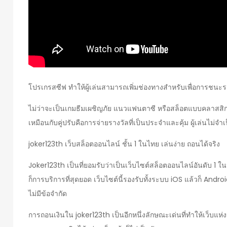
โปรเกรสซีฟ ทำให้ผู้เล่นสามารถเพิ่มช่องทางสำหรับเพื่อการชนะรา
ไม่ว่าจะเป็นเกมธีมเผชิญภัย แนวแฟนตาซี หรือสล็อตแบบคลาสสิก โจ
เหมือนกับคู่ปรับคือการจ่ายรางวัลที่เป็นประจำและคุ้ม ผู้เล่นไม่จำ
joker123th เว็บสล็อตออนไลน์ ชั้น 1 ในไทย เล่นง่าย ถอนได้จริง
Joker123th เป็นที่ยอมรับว่าเป็นเว็บไซต์สล็อตออนไลน์อันดับ 1 ใน
ก็การบริการที่สุดยอด เว็บไซต์นี้รองรับทั้งระบบ iOS แล้วก็ Androi
ไม่มีข้อจำกัด
การถอนเงินใน joker123th เป็นอีกหนึ่งลักษณะเด่นที่ทำให้เว็บแห่งนี