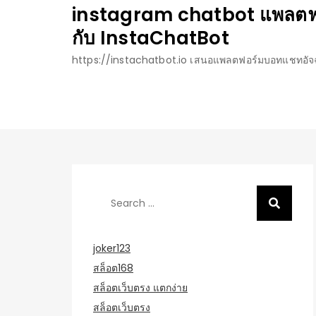
Skip
instagram chatbot แพลตฟอร
to
กับ InstaChatBot
content
https://instachatbot.io เสนอแพลตฟอร์มบอทแชทอัจฉร
Search
for:
joker123
สล็อต168
สล็อตเว็บตรง แตกง่าย
สล็อตเว็บตรง