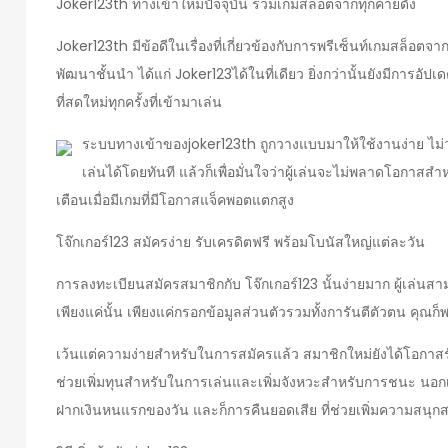
Joker123th ทางเข้าใหม่ปัจจุบัน รวมเกมสล็อตจากทุกค่ายดัง
Joker123th มีข้อดีในเรื่องที่เกี่ยวข้องกับการพรีเซ็นท์เกมสล็อตจากค
พัฒนาชั้นนำ ได้แก่ Joker123ได้ในที่เดียว ยิ่งกว่านั้นยังมีการอั
ที่สดใหม่ทุกครั้งที่เข้ามาเล่น
ระบบทางเข้าของjoker123th ถูกวางแบบมาให้ใช้งานง่าย ไม่ว่
เล่นได้โดยทันที แล้วก็เพื่อมั่นใจว่าผู้เล่นจะไม่พลาดโอกาส
เตือนเมื่อมีเกมที่มีโอกาสแจ็คพอตแตกสูง
โจ๊กเกอร์123 สมัครง่าย รับเครดิตฟรี พร้อมโบนัสใหญ่แต่ละวัน
การลงทะเบียนสมัครสมาชิกกับ โจ๊กเกอร์123 นั้นง่ายมาก ผู้เล่นสา
เพียงแค่นั้น เพียงแค่กรอกข้อมูลส่วนตัวรวมทั้งการันตีตัวตน คุณก็พ
เว้นแต่ความง่ายสำหรับในการสมัครแล้ว สมาชิกใหม่ยังได้โอกาสรับเ
ช่วยเพิ่มทุนสำหรับในการเล่นและเพิ่มจังหวะสำหรับการชนะ นอกเห
ฝากเงินหนแรกของวัน และก็การคืนยอดเสีย ที่ช่วยเพิ่มความสนุกสนา