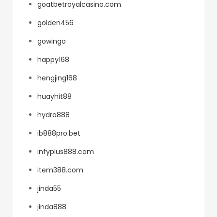
goatbetroyalcasino.com
golden456
gowingo
happy168
hengjing168
huayhit88
hydra888
ib888pro.bet
infyplus888.com
item388.com
jinda55
jinda888