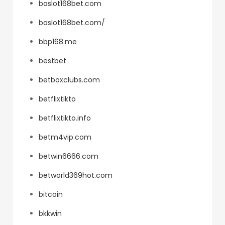
baslot168bet.com
baslot168bet.com/
bbp168.me
bestbet
betboxclubs.com
betflixtikto
betflixtikto.info
betm4vip.com
betwin6666.com
betworld369hot.com
bitcoin
bkkwin