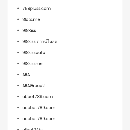
789pluss.com
8lots.me
918Kiss
918kiss ดาวน์โหลด
918kissauto
918kissme
ABA
ABAGroup2
abbet789.com
acebet789.com
acebet789.com
allbet24hr