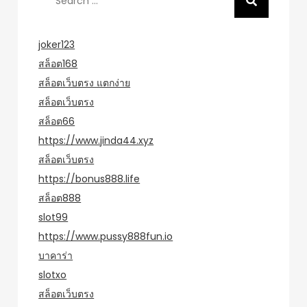
for:
joker123
สล็อต168
สล็อตเว็บตรง แตกง่าย
สล็อตเว็บตรง
สล็อต66
https://www.jinda44.xyz
สล็อตเว็บตรง
https://bonus888.life
สล็อต888
slot99
https://www.pussy888fun.io
บาคาร่า
slotxo
สล็อตเว็บตรง