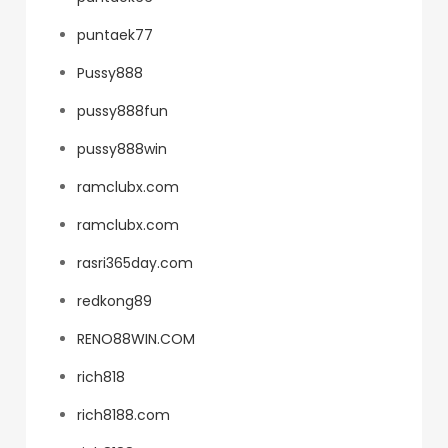
puntaek77
Pussy888
pussy888fun
pussy888win
ramclubx.com
ramclubx.com
rasri365day.com
redkong89
RENO88WIN.COM
rich818
rich8188.com