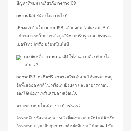
ปัญหาที่พบมากเกี่ยวกับ nemo168
nemo168 สมัครได้อย่างไร?
เพียงแต่เข้าเว็บ nemo168 แล้วกดปุ่ม “สมัครสมาชิก”
แล้วหลังจากนั้นกรอกข้อมูลให้ครบบริบรูณ์และก็รับรอง
เบอร์โทร ก็พร้อมเริ่มพนันทันที
เครดิตฟรีจาก nemo168 ใช้สามารถที่จะทำอะไร
ได้บ้าง?
nemo168 เครดิตฟรี สามารถใช้เล่นเกมได้ทุกหมวดหมู่
อีกทั้งสล็อต คาสิโน หรือเกมยิงปลา และสามารถถอน
ออกได้เมื่อทำเทิร์นครบตามเงื่อนไข
หากเข้าระบบไม่ได้ควรจะทำเช่นไร?
ถ้าหากลืมรหัสผ่านสามารถรีเซ็ตผ่านระบบอัตโนมัติ หรือ
ถ้าหากพบปัญหาอื่นๆสามารถติดต่อทีมงานได้ตลอด 1 วัน