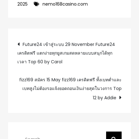
2025
nemo168casino.com
แนะแนว
Future24 เข้าสู่ระบบ 29 November Future24
เครดิตฟรี แตกง่ายทุกยูสเกมสดหลายแบบสนุกได้ทุก
เรื่อง
เวลา Top 60 by Carol
fizz169 สมัคร 15 May fizz169 เครดิตฟรี ทั้งเบทต่ำและ
เบทสูงไม่ต้องรอแจ้งยอดถอนเงินง่ายสุดในวงการ Top
12 by Addie
Search