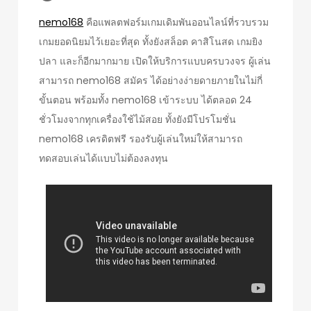
nemo168
คือแพลตฟอร์มเกมเดิมพันออนไลน์ที่รวบรวม
เกมยอดนิยมไว้เยอะที่สุด ทั้งยังสล็อต คาสิโนสด เกมยิง
ปลา และก็อีกมากมาย เปิดให้บริการแบบครบวงจร ผู้เล่น
สามารถ nemo168 สมัคร ได้อย่างง่ายดายภายในไม่กี่
ขั้นตอน พร้อมทั้ง nemo168 เข้าระบบ ได้ตลอด 24
ชั่วโมงจากทุกเครื่องใช้ไม้สอย ทั้งยังมีโปรโมชั่น
nemo168 เครดิตฟรี รองรับผู้เล่นใหม่ให้สามารถ
ทดสอบเล่นได้แบบไม่ต้องลงทุน