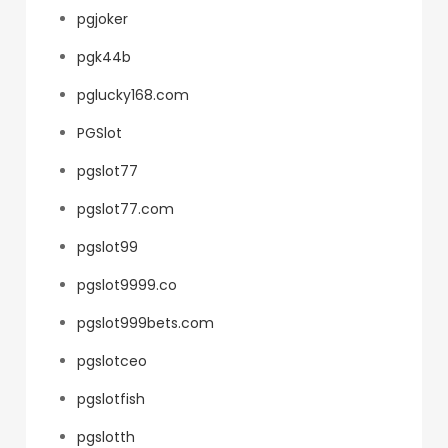
pgjoker
pgk44b
pglucky168.com
PGSlot
pgslot77
pgslot77.com
pgslot99
pgslot9999.co
pgslot999bets.com
pgslotceo
pgslotfish
pgslotth