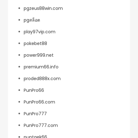
pgzeus88win.com
pgสล็อต
play97vip.com
pokebet88
power999.net
premium66.info
proded888x.com
PunPro66
PunPro66.com
PunPro777
PunPro777.com
puntaek66