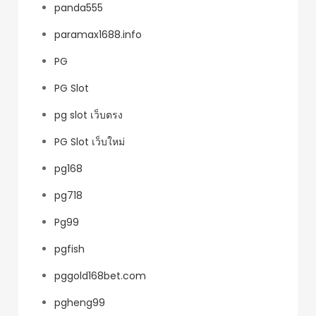
panda555
paramax1688.info
PG
PG Slot
pg slot เว็บตรง
PG Slot เว็บใหม่
pg168
pg718
Pg99
pgfish
pggold168bet.com
pgheng99