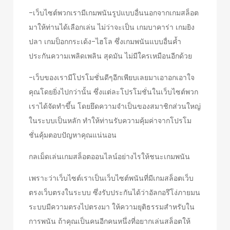
-เว็บไซต์พวกเรามีเกมพนันรูปแบบอื่นนอกจากเกมสล็อต
มาให้ท่านได้เลือกเล่น ไม่ว่าจะเป็น เกมบาคาร่า เกมยิง
ปลา เกมป็อกกระเด้ง-ไฮโล ซึ่งเกมพนันแบบอื่นค้ำ
ประกันความเพลิดเพลิน สุดมัน ไม่มีใครเหมือนอีกด้วย
-เว็บของเรามีโปรโมชั่นดีๆอีกเพียบเลยมาเอาอกเอาใจ
คุณโดยยิ่งไปกว่านั้น ซึ่งแต่ละโปรโมชั่นในเว็บไซต์พวก
เราได้จัดทำขึ้น โดยยึดความจำเป็นของสมาชิกส่วนใหญ่
ในระบบเป็นหลัก ทำให้ท่านรับความคุ้มค่าจากโปรโม
ชั่นคุ้มตอบปัญหาคุณแน่นอน
กลเม็ดเล่นเกมสล็อตออนไลน์อย่างไรให้ชนะเกมพนัน
เพราะว่าเว็บไซต์เราเป็นเว็บไซต์พนันที่มีเกมสล็อตเว็บ
ตรงเว็บตรงในระบบ ซึ่งรับประกันได้ว่าอัลกอรึโง่ภายมน
ระบบมีความตรงไปตรงมา ให้ความยุติธรรมสำหรับใน
การพนัน ถ้าคุณเป็นคนอีกคนหนึ่งที่อยากเล่นสล็อตให้