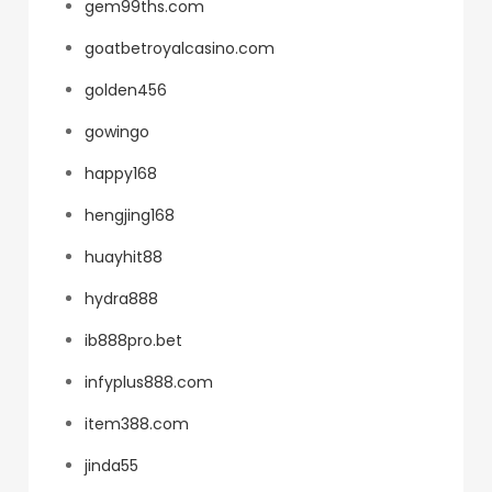
gem99ths.com
goatbetroyalcasino.com
golden456
gowingo
happy168
hengjing168
huayhit88
hydra888
ib888pro.bet
infyplus888.com
item388.com
jinda55