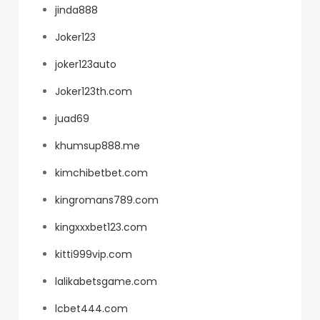
jinda888
Joker123
joker123auto
Joker123th.com
juad69
khumsup888.me
kimchibetbet.com
kingromans789.com
kingxxxbet123.com
kitti999vip.com
lalikabetsgame.com
lcbet444.com