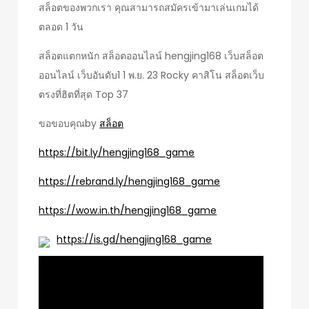
สล็อตของพวกเรา คุณสามารถสมัครเข้ามาเล่นเกมได้
ตลอด 1 วัน
สล็อตแตกหนัก สล็อตออนไลน์ hengjing168 เว็บสล็อต
ออนไลน์ เว็บอันดับ1 1 พ.ย. 23 Rocky คาสิโน สล็อตเว็บ
ตรงที่ฮิตที่สุด Top 37
ขอขอบคุณby
สล็อต
https://bit.ly/hengjing168_game
https://rebrand.ly/hengjing168_game
https://wow.in.th/hengjing168_game
https://is.gd/hengjing168_game