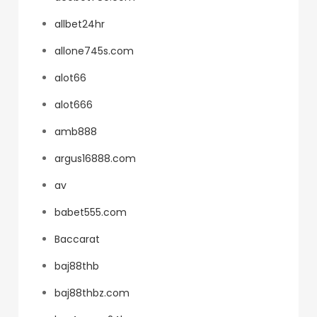
allbet24hr
allone745s.com
alot66
alot666
amb888
argus16888.com
av
babet555.com
Baccarat
baj88thb
baj88thbz.com