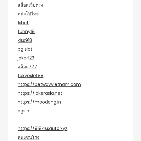
สล็อตเว็บตรง
หนังโป๊ไทย
1xbet
funny18
kiss918
pg slot
joker123
สล็อต777
tokyoslot88
https://betwayvietnam.com
https://jokerasia.net
https://moodeng.in
pgslot
https://918kissauto.xyz
หนังชนโรง