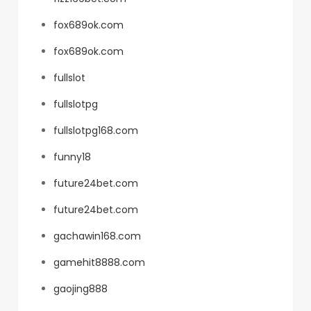
fox689ok.com
fox689ok.com
fullslot
fullslotpg
fullslotpg168.com
funny18
future24bet.com
future24bet.com
gachawin168.com
gamehit8888.com
gaojing888