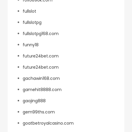
fullslot
fullslotpg
fullslotpg168.com
funny18
future24bet.com
future24bet.com
gachawin168.com
gamehit8888.com
gaojing888
gem99ths.com
goatbetroyalcasino.com