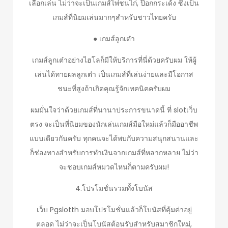
เลือกเล่น ไม่ว่าจะเป็นเกมส์ไพ่ชนไก่, ป๊อกกระเด้ง ซึ่งเป็น
เกมส์ที่นิยมเล่นมากๆสำหรับชาวไทยครับ
● เกมส์ลูกเต๋า
เกมส์ลูกเต๋าอย่างไฮโลก็มีให้บริการที่นี่ด้วยครับผม ให้ผู้
เล่นได้ทายผลลูกเต๋า เป็นเกมส์ที่เล่นง่ายและมีโอกาส
ชนะที่สูงถ้าเกิดคุณรู้จักเทคนิคครับผม
ผมมั่นใจว่าด้วยเกมส์ที่นานาประการขนาดนี้ ที่ slotเว็บ
ตรง จะเป็นที่นิยมของนักเล่นเกมส์มือใหม่แล้วก็มืออาชีพ
แบบเดียวกันครับ ทุกคนจะได้พบกับความสนุกสนานและ
ก็ช่องทางสำหรับการทำเงินจากเกมส์ที่หลากหลาย ไม่ว่า
จะชอบเกมส์หมวดไหนก็ตามครับผม!
4.โปรโมชั่นรวมทั้งโบนัส
เว็บ Pgslotth มอบโปรโมชั่นแล้วก็โบนัสที่คุ้มค่าอยู่
ตลอด ไม่ว่าจะเป็นโบนัสต้อนรับสำหรับสมาชิกใหม่,