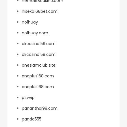
nemo168casino.com
niseko168bet.com
no1huay
no1huay.com
okcasino159.com
okcasino159.com
onesiamclub.site
onoplus168.com
onoplus168.com
p2vvip
pananthai99.com
panda555