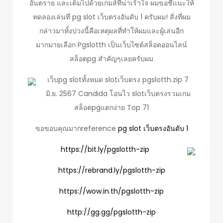
อันตราย และเต็มไปด้วยเกมส์ที่น่าเร้าใจ ผมขอชี้แนะให้
ทดลองเล่นที่ pg slot เว็บตรงอันดับ 1 ครับผม! สิ่งที่ผม
กล่าวมาทั้งปวงนี้คือเหตุผลที่ทำให้ผมและผู้เล่นอีก
มากมายเลือก Pgslotth เป็นเว็บไซต์สล็อตออนไลน์
สล็อตpg สำคัญๆเลยครับผม
เว็บpg slotทั้งหมด slotเว็บตรง pgslotth.zip 7
มิ.ย. 2567 Candida โอนไว slotเว็บตรงรวมเกม
สล็อตpgแตกง่าย Top 71
ขอขอบคุณมากreference
pg slot เว็บตรงอันดับ 1
https://bit.ly/pgslotth-zip
https://rebrand.ly/pgslotth-zip
https://wow.in.th/pgslotth-zip
http://gg.gg/pgslotth-zip