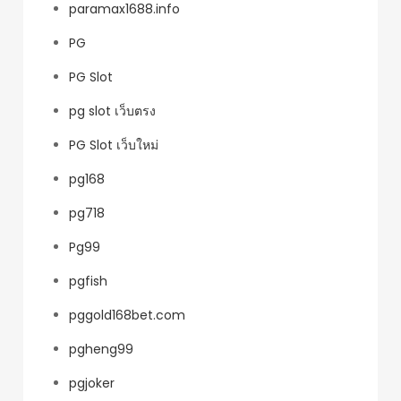
paramax1688.info
PG
PG Slot
pg slot เว็บตรง
PG Slot เว็บใหม่
pg168
pg718
Pg99
pgfish
pggold168bet.com
pgheng99
pgjoker