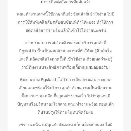
● การติดต่อสื่อสารที่แจ่มแจ้ง
คณะทำงานตรงนี้ใช้ภาษาที่แจ้งชัดแล้วก็เข้าใจง่าย ไม่มี
การใช้ศัพท์เคล็ดลับสลับซับซ้อนที่ทำให้ผมงง ทำให้การ
ติดต่อสื่อสารราบรื่นแล้วก็เข้าใจได้ง่ายนะครับ
จากประสบการณ์ส่วนตัวของผม บริการลูกค้าที่
Pgslotth นั้นเป็นคุณลักษณะเด่นที่ทำให้ผมรู้สึกมั่นใจ
และก็เพลิดเพลินใจทุกครั้งที่เข้าใช้งาน ด้วยเหตุว่าผมรู้
ว่ามีทีมงานประสิทธิภาพพร้อมเกื้อหนุนผมอยู่ขอรับ!
ทีมงานของ Pgslotth ได้รับการฝึกอบรมมาอย่างยอด
เยี่ยมและพร้อมให้บริการลูกค้าด้วยความเป็นเพื่อนรวม
ทั้งความช่วยเหลือเกื้อกูลอย่างรวดเร็ว ไม่ว่าคุณจะมี
ปัญหาหรือปริศนาอะไรก็ตามคณะทำงานพร้อมตอบแล้ว
ก็ปรับปรุงให้ท่านในทันทีครับผม
เพราะฉะนั้น แม้คุณกำลังมองหาเว็บสล็อตป้อมคง ไม่มี