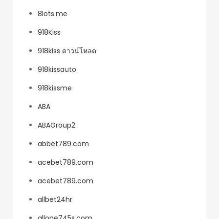
8lots.me
918Kiss
918kiss ดาวน์โหลด
918kissauto
918kissme
ABA
ABAGroup2
abbet789.com
acebet789.com
acebet789.com
allbet24hr
allone745s.com