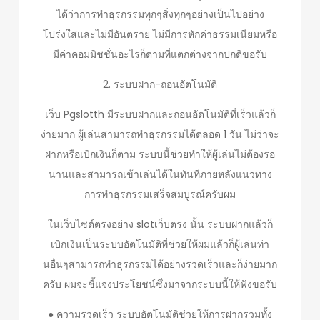
ได้ว่าการทำธุรกรรมทุกๆสิ่งทุกๆอย่างเป็นไปอย่าง
โปร่งใสและไม่มีอันตราย ไม่มีการหักค่าธรรมเนียมหรือ
มีค่าคอมมิชชั่นอะไรก็ตามที่แตกต่างจากปกติขอรับ
2. ระบบฝาก-ถอนอัตโนมัติ
เว็บ Pgslotth มีระบบฝากและถอนอัตโนมัติที่เร็วแล้วก็
ง่ายมาก ผู้เล่นสามารถทำธุรกรรมได้ตลอด 1 วัน ไม่ว่าจะ
ฝากหรือเบิกเงินก็ตาม ระบบนี้ช่วยทำให้ผู้เล่นไม่ต้องรอ
นานและสามารถเข้าเล่นได้ในทันทีภายหลังแนวทาง
การทำธุรกรรมเสร็จสมบูรณ์ครับผม
ในเว็บไซต์ตรงอย่าง slotเว็บตรง นั้น ระบบฝากแล้วก็
เบิกเงินเป็นระบบอัตโนมัติที่ช่วยให้ผมแล้วก็ผู้เล่นท่า
นอื่นๆสามารถทำธุรกรรมได้อย่างรวดเร็วและก็ง่ายมาก
ครับ ผมจะชี้แจงประโยชน์ซึ่งมาจากระบบนี้ให้ฟังขอรับ
● ความรวดเร็ว ระบบอัตโนมัติช่วยให้การฝากรวมทั้ง