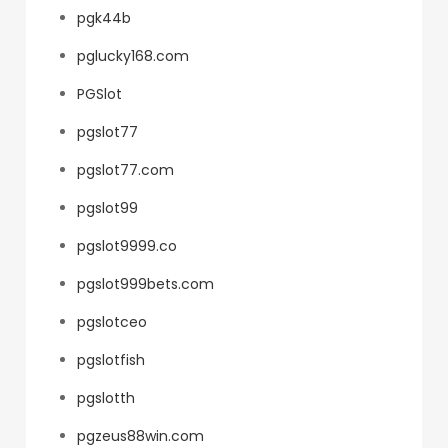
pgk44b
pglucky168.com
PGSlot
pgslot77
pgslot77.com
pgslot99
pgslot9999.co
pgslot999bets.com
pgslotceo
pgslotfish
pgslotth
pgzeus88win.com