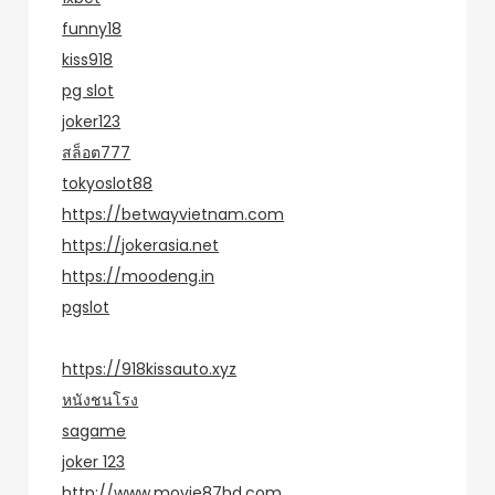
funny18
kiss918
pg slot
joker123
สล็อต777
tokyoslot88
https://betwayvietnam.com
https://jokerasia.net
https://moodeng.in
pgslot
https://918kissauto.xyz
หนังชนโรง
sagame
joker 123
http://www.movie87hd.com