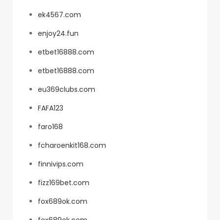
ek4567.com
enjoy24.fun
etbet16888.com
etbet16888.com
eu369clubs.com
FAFA123
faro168
fcharoenkit168.com
finnivips.com
fizz169bet.com
fox689ok.com
fox689ok.com