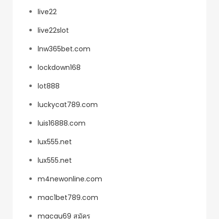
live22
live22slot
lnw365bet.com
lockdown168
lot888
luckycat789.com
luis16888.com
lux555.net
lux555.net
m4newonline.com
mac1bet789.com
macau69 สมัคร