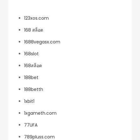
123xos.com
168 สล็อต
1688vegasx.com
168slot
168สล็อต
188bet
188betth
1xbit1
1xgameth.com
77UFA
789pluss.com