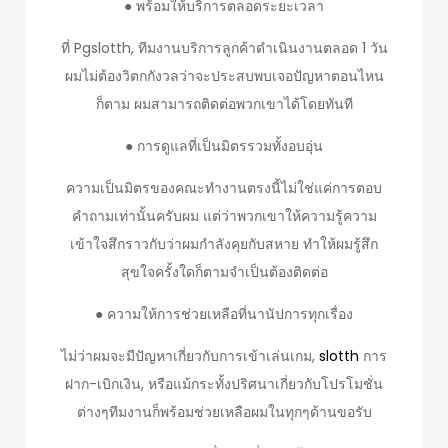
● พร้อมให้บริการตลอดระยะเวลา
ที่ Pgslotth, ทีมงานบริการลูกค้าดำเนินงานตลอด 1 วัน
ผมไม่ต้องวิตกกังวลว่าจะประสบพบเจอปัญหาตอนไหน
ก็ตาม ผมสามารถติดต่อพวกเขาได้โดยทันที
● การดูแลที่เป็นมิตรรวมทั้งอบอุ่น
ความเป็นมิตรของคณะทำงานตรงนี้ไม่ใช่แค่การตอบ
คำถามเท่านั้นครับผม แต่ว่าพวกเขาให้ความรู้ความ
เข้าใจสึกราวกับว่าผมกำลังคุยกับสหาย ทำให้ผมรู้สึก
สุขใจครั้งใดก็ตามจำเป็นต้องติดต่อ
● ความให้การช่วยเหลือที่นานัปการทุกเรื่อง
ไม่ว่าผมจะมีปัญหาเกี่ยวกับการเข้าเล่นเกม,
slotth
การ
ฝาก-เบิกเงิน, หรือแม้กระทั้งปริศนาเกี่ยวกับโปรโมชั่น
ต่างๆทีมงานก็พร้อมช่วยเหลือผมในทุกๆด้านขอรับ