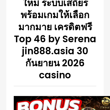
ใหม่ ระบบเสถียร
พร้อมเกมให้เลือก
มากมาย เครดิตฟรี
Top 46 by Serena
jin888.asia 30
กันยายน 2026
casino