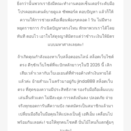
ยิ่งกว่านั้นพวกเรายังมีคณะทำงานคอลเซ็นเตอร์ระดับมือ
โปรคอยสแตนด์บายดูแล ซัพพอร์ต ตอบปัญหา แล้วก็ให้
ความให้การช่วยเหลือเพื่อนพ้องๆตลอด 1 วัน ไม่มีทาง
หยุดราชการ กำเนิดปัญหาตรงไหน ทักหาพวกเราได้โดย
ทันที ตอบไว เอาใจใส่ดุจญาติมิตรแต่ว่าชำระเงินให้มิตร
แบบมหาศาลเลยคะ!
ถ้าเกิดคุณกำลังมองหาเว็บสล็อตออนไลน์ สล็อตเว็บไซต์
ตรง ดีๆซักเว็บไซต์ที่จะปักหลักยาวๆในปี 2026 นี้ เลิก
เสียเวล่ำเวลากับเว็บเอเยนต์ที่ทำจอค้างทำเงินหายได้
แล้วค่ะ ย้ายสำมะโนครัวมาอยู่กับ jinda888 สล็อตเว็บ
ตรง ที่สุดของความมีประสิทธิภาพ รองรับมือถือเต็มแบบ
เล่นลื่นหัวแตก ไม่มีสะดุด การคลังมั่นคง ปลอดภัย จ่าย
จริงทุกยอดการันตีความปัง กดสมัครเป็นสมาชิกแล้วมา
เปลี่ยนมือถือในมือคุณให้แปลงเป็นตู้ เอทีเอ็ม เคลื่อนไป
พร้อมกันเลยค่ะ! ขอให้ทุกคนโชคดี ปั่นไม้ไหนก็แตกตู้มๆ
นะคะ!