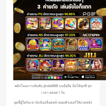
พลิกโฉมการเดิมพัน jinda888 บนมือถือ ปั่นได้ทุกที่ ทุก
เวลา ตลอด 1 วัน
ยุคนี้ผู้ใดกันเขานั่งปั่นสล็อตหน้าคอมพิวเตอร์ให้ปวดหลัง