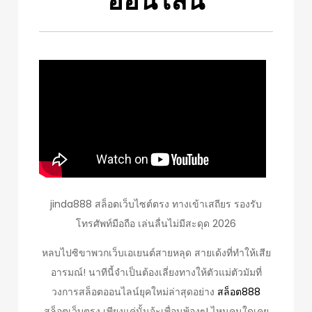
ออนไลน์
jinda888 สล็อตเว็บไซต์ตรง ทางเข้าเสถียร รองรับ
โทรศัพท์มือถือ เล่นลื่นไม่มีสะดุด 2026
หลบไปซิขาพวกเว็บเอเยนต์สายหลุด สายเด้งที่ทำให้เสีย
อารมณ์! นาทีนี้จำเป็นต้องเลี่ยงทางให้ตัวแม่ตัวมัมที่
วงการสล็อตออนไลน์ยุคใหม่ล่าสุดอย่าง
สล็อต888
สล็อตเว็บตรง เพียงแค่นั้นจ้ะเพื่อนพ้องๆ! ไหนคนใดเคย