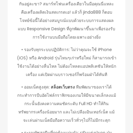
กันอยู่ละขา? สมาร์ทโฟนเครื่องเดียวในมือคุณนี่แหละ
คือเครื่องผลิตเงินสดเกรดเอ! แล้วก็ jinda888 ก็ตอบ
โจทย์ข้อนี้ได้อย่างสมบูรณ์แบบด้วยระบบการแสดงผล
แบบ Responsive Design ที่ถูกพัฒนาขึ้นมาเพื่อรองรับ
การใช้งานบนมือถือโดยเฉพาะอย่างยิ่ง
• รองรับทุกระบบปฏิบัติการ: ไม่ว่าคุณจะใช้ iPhone
(iOS) หรือ Android รุ่นไหนๆเก่าหรือใหม่ ก็สามารถเข้า
ใช้งานได้อย่างลื่นไหล ไม่ต้องโหลดแอปพลิเคชันให้หนัก
เครื่อง แค่เปิดผ่านบราวเซอร์ก็พร้อมฝ่าได้ทันที
• ออมเน็ตสูงสุด:
สล็อตเว็บตรง
ทีมพัฒนาของเราได้
กระทำการบีบอัดไฟล์กราฟิกของเกมให้มีขนาดเล็กลงแม้
กระนั้นยังคงความคมชัดระดับ Full HD ทำให้กิน
ทรัพยากรเครื่องน้อยมาก และไม่เปลืองอินเทอร์เน็ต แม้
จะเล่นผ่านเน็ตมือถือความเร็วทั่วๆไปก็ไม่มีกระตุก
• ระบบทัชสกรีนที่ถูกต้องแม่นยำ: ปรับแต่งปุ่มกด ปุ่ม