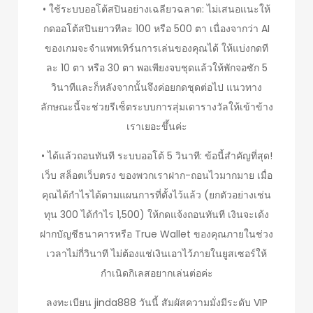
• ใช้ระบบออโต้สปินอย่างเฉลียวฉลาด: ไม่เสนอแนะให้
กดออโต้สปินยาวทีละ 100 หรือ 500 ตา เนื่องจากว่า AI
ของเกมจะจำแพทเทิร์นการเล่นของคุณได้ ให้แบ่งกดที
ละ 10 ตา หรือ 30 ตา พอเพียงจบชุดแล้วให้พักจอซัก 5
วินาทีและก็หลังจากนั้นจึงค่อยกดชุดต่อไป แนวทาง
ลักษณะนี้จะช่วยรีเซ็ตระบบการสุ่มเดารางวัลให้เข้าข้าง
เราเยอะขึ้นค่ะ
• ได้แล้วถอนทันที ระบบออโต้ 5 วินาที: ข้อนี้สำคัญที่สุด!
เว็บ สล็อตเว็บตรง ของพวกเราฝาก-ถอนไวมากมาย เมื่อ
คุณได้กำไรได้ตามแผนการที่ตั้งไว้แล้ว (ยกตัวอย่างเช่น
ทุน 300 ได้กำไร 1,500) ให้กดแจ้งถอนทันที เงินจะเด้ง
ฝากบัญชีธนาคารหรือ True Wallet ของคุณภายในช่วง
เวลาไม่กี่วินาที ไม่ต้องแช่เงินเอาไว้ภายในยูสเซอร์ให้
กำเนิดกิเลสอยากเล่นต่อค่ะ
ลงทะเบียน jinda888 วันนี้ สัมผัสความมั่งมีระดับ VIP