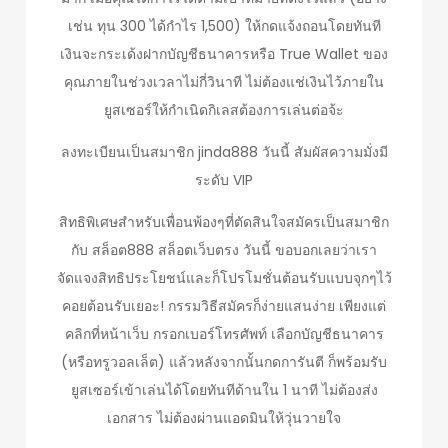
เช่น ทุน 300 ได้กำไร 1,500) ให้กดแจ้งถอนโดยทันที
เงินจะกระเด้งฝากบัญชีธนาคารหรือ True Wallet ของ
คุณภายในช่วงเวลาไม่กี่วินาที ไม่ต้องแช่เงินไว้ภายใน
ยูสเซอร์ให้กำเนิดกิเลสต้องการเล่นต่อจ้ะ
ลงทะเบียนเป็นสมาชิก jinda888 วันนี้ สัมผัสความมั่งมี
ระดับ VIP
สิทธิพิเศษสำหรับเพื่อนพ้องๆที่ตัดสินใจสมัครเป็นสมาชิก
กับ สล็อต888 สล็อตเว็บตรง วันนี้ ขอบอกเลยว่าเรา
จัดแจงสิทธิประโยชน์และก็โปรโมชั่นต้อนรับแบบจุกๆไว้
คอยต้อนรับเยอะ! กรรมวิธีสมัครก็ง่ายแสนง่าย เพียงแต่
คลิกที่หน้าเว็บ กรอกเบอร์โทรศัพท์ เลือกบัญชีธนาคาร
(หรือทรูวอลเล็ต) แล้วหลังจากนั้นกดการันตี ก็พร้อมรับ
ยูสเซอร์เข้าเล่นได้โดยทันทีด้านใน 1 นาที ไม่ต้องส่ง
เอกสาร ไม่ต้องผ่านแอดมินให้วุ่นวายใจ