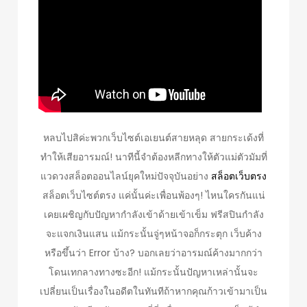
หลบไปสิค่ะพวกเว็บไซต์เอเยนต์สายหลุด สายกระเด้งที่
ทำให้เสียอารมณ์! นาทีนี้จำต้องหลีกทางให้ตัวแม่ตัวมัมที่
แวดวงสล็อตออนไลน์ยุคใหม่ปัจจุบันอย่าง
สล็อตเว็บตรง
สล็อตเว็บไซต์ตรง แค่นั้นค่ะเพื่อนพ้องๆ! ไหนใครกันแน่
เคยเผชิญกับปัญหากำลังเข้าด้ายเข้าเข็ม ฟรีสปินกำลัง
จะแจกเงินแสน แม้กระนั้นจู่ๆหน้าจอก็กระตุก เว็บค้าง
หรือขึ้นว่า Error บ้าง? บอกเลยว่าอารมณ์ค้างมากกว่า
โดนเทกลางทางซะอีก! แม้กระนั้นปัญหาเหล่านั้นจะ
เปลี่ยนเป็นเรื่องในอดีตในทันทีถ้าหากคุณก้าวเข้ามาเป็น