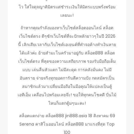
ไว ใส่ใจดุจญาติมิตรแต่ชำระเงินให้มิตรแบบพรั่งพร้อม
เลยนะ!
ถ้าหากคุณกำลังมองหาเว็บไซต์สล็อตออนไลน์ สล็อต
เว็บไซต์ตรง ดีๆซักเว็บไซต์ที่จะปักหลักยาวๆในปี 2026
นี้ เลิกเสียเวลากับเว็บไซต์เอเยนต์ที่ทำจอค้างทำเงินหาย
ได้แล้วค่ะ ย้ายสำมะโนครัวมาอยู่กับ สล็อต888 สล็อต
เว็บไซต์ตรง ที่สุดของความเสถียรภาพ รองรับมือถือเต็ม
แบบ เล่นลื่นหัวแตก ไม่มีสะดุด การคลังมั่นคง ไม่มี
อันตราย จ่ายจริงทุกยอดการันตีความปัง กดสมัครเป็น
สมาชิกแล้วมาเปลี่ยนมือถือในมือคุณให้แปลงเป็นตู้
เอทีเอ็ม เคลื่อนไปพร้อมเลยจ๊ะ! ขอให้ทุกคนโชคดี ปั่นไม้
ไหนก็แตกตู้มๆนะคะ!
สล็อตแตกง่าย สล็อต888 jin888.asia 18 สิงหาคม 69
Serena คาสิโนออนไลน์ สล็อต888 มาแรงที่สุด Top
100