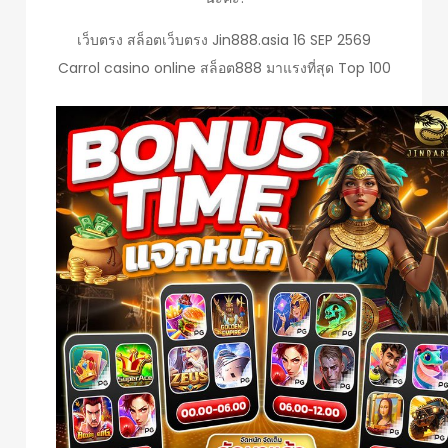
เว็บตรง สล็อตเว็บตรง Jin888.asia 16 SEP 2569
Carrol casino online สล็อต888 มาแรงที่สุด Top 100