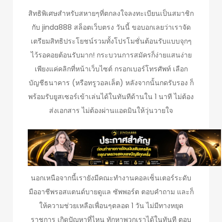
สิทธิพิเศษสำหรับสหายๆที่ตกลงใจลงทะเบียนเป็นสมาชิก
กับ jinda888 สล็อตเว็บตรง วันนี้ ขอบอกเลยว่าเราจัด
เตรียมสิทธิประโยชน์รวมทั้งโปรโมชั่นต้อนรับแบบจุกๆ
ไว้รอคอยต้อนรับมาก! กระบวนการสมัครก็ง่ายแสนง่าย
เพียงแค่คลิกที่หน้าเว็บไซต์ กรอกเบอร์โทรศัพท์ เลือก
บัญชีธนาคาร (หรือทรูวอลเล็ต) หลังจากนั้นกดรับรอง ก็
พร้อมรับยูสเซอร์เข้าเล่นได้ในทันทีด้านใน 1 นาที ไม่ต้อง
ส่งเอกสาร ไม่ต้องผ่านแอดมินให้วุ่นวายใจ
นอกเหนือจากนี้เรายังมีคณะทำงานคอลเซ็นเตอร์ระดับ
มืออาชีพรอสแตนด์บายดูแล ซัพพอร์ต ตอบคำถาม และก็
ให้ความช่วยเหลือเพื่อนๆตลอด 1 วัน ไม่มีทางหยุด
ราชการ เกิดปัญหาที่ไหน ทักหาพวกเราได้ในทันที ตอบ