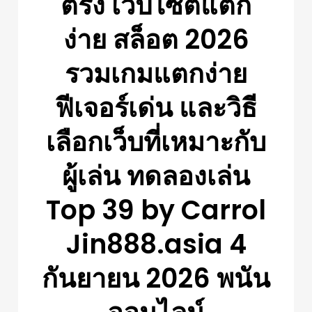
ตรง เวปไซต์แตก
ง่าย สล็อต 2026
รวมเกมแตกง่าย
ฟีเจอร์เด่น และวิธี
เลือกเว็บที่เหมาะกับ
ผู้เล่น ทดลองเล่น
Top 39 by Carrol
Jin888.asia 4
กันยายน 2026 พนัน