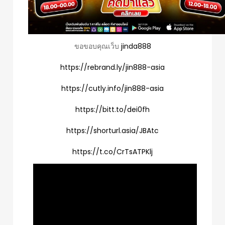
ขอขอบคุณเว็บ
jinda888
https://rebrand.ly/jin888-asia
https://cutly.info/jin888-asia
https://bitt.to/dei0fh
https://shorturl.asia/JBAtc
https://t.co/CrTsATPKlj