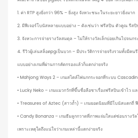
1. ค่า RTP สูงยิ่งกว่า 96% – ยิ่งสูง จังหวะชนะในระยะยาวยิ่งมาก
2. มีฟีเจอร์โบนัสหลายแบบอย่าง – ดังเช่นว่า ฟรีสปิน ตัวคูณ รี
3. จังหวะการจ่ายรางวัลสมดุล – ไม่ให้รางวัลเล็กบ่อยเกินไปจนกระ
4. รีวิวผู้เล่นสล็อตpgเป็นบวก – มีประวัติการจ่ายจริงรวมทั้งมีคนรี
แบบอย่างเกมที่ผ่านการคัดกรองแล้วก็แตกง่ายจริง
• Mahjong Ways 2 – เกมสไตล์ไพ่นกกระจอกที่ระบบ Cascading 
• Lucky Neko – เกมแมวกวักที่ขึ้นชื่อลือชาเรื่องฟรีสปินเข้าไว แล
• Treasures of Aztec (สาวถ้ำ) – เกมยอดนิยมที่มีโบนัสแตกถี่ 
• Candy Bonanza – เกมธีมลูกกวาดที่ภาพแจ่มใสแต่ซ่อนรางวัลใ
เพราะเหตุใดถึงแน่ใจว่าเกมเหล่านี้แตกง่ายจริง