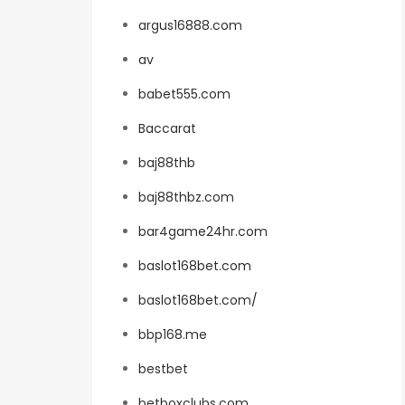
argus16888.com
av
babet555.com
Baccarat
baj88thb
baj88thbz.com
bar4game24hr.com
baslot168bet.com
baslot168bet.com/
bbp168.me
bestbet
betboxclubs.com