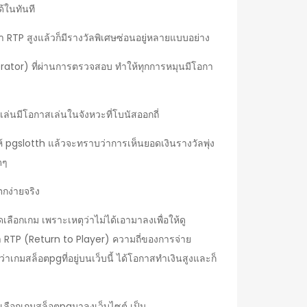
ด้ในทันที
งค่า RTP สูงแล้วก็มีรางวัลพิเศษซ่อนอยู่หลายแบบอย่าง
ator) ที่ผ่านการตรวจสอบ ทำให้ทุกการหมุนมีโอกา
เล่นมีโอกาสเล่นในจังหวะที่โบนัสออกถี่
จให้ pgslotth แล้วจะทราบว่าการเห็นยอดเงินรางวัลพุ่ง
ดๆ
ตกง่ายจริง
ดเลือกเกม เพราะเหตุว่าไม่ได้เอามาลงเพื่อให้ดู
ค่า RTP (Return to Player) ความถี่ของการจ่าย
ว่าเกมสล็อตpgที่อยู่บนเว็บนี้ ได้โอกาสทำเงินสูงและก็
เลือกเกมสล็อตpgมาลงเว็บไซต์ เป็น