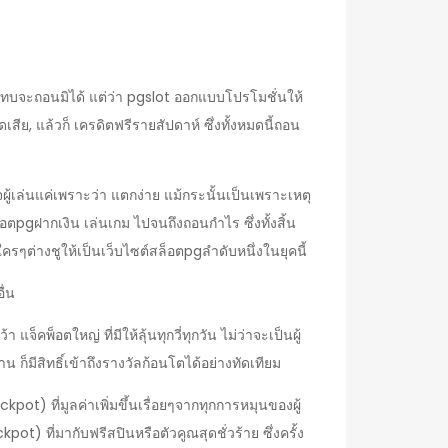
แทบจะถอนมิได้ แต่ว่า pgslot ออกแบบโปรโมชั่นให้
ีย, แล้วก็ เครดิตฟรีรายสัปดาห์ ซึ่งทั้งหมดนี้ถอน
ผู้เล่นแค่เพราะว่า แตกง่าย แม้กระนั้นเป็นเพราะเหตุ
ล็อตpgฝากเงิน เล่นเกม ไปจนถึงถอนกำไร ซึ่งทั้งสิ้น
ใครๆต่างชูให้เป็นเว็บไซต์สล็อตpgลำดับหนึ่งในยุคนี้
ื่น
แจ็คพ็อตใหญ่ ที่มีให้ลุ้นทุกวี่ทุกวัน ไม่ว่าจะเป็นผู้
น ก็มีสิทธิ์เข้าถึงรางวัลก้อนโตได้อย่างทัดเทียม
ot) ที่มูลค่าเพิ่มขึ้นเรื่อยๆจากทุกการหมุนของผู้
) ที่มากับฟรีสปินหรือตัวคูณสุดชั่วร้าย ซึ่งครั้ง