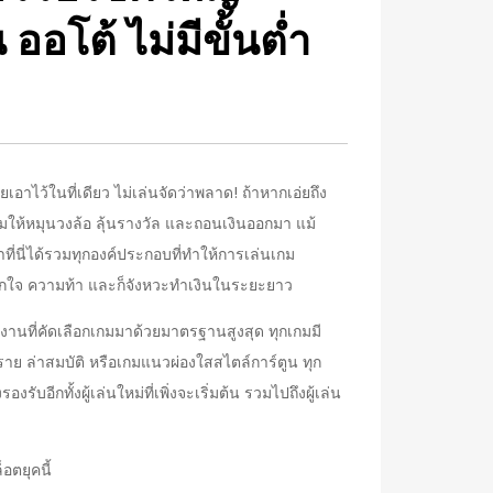
อโต้ ไม่มีขั้นต่ำ
อาไว้ในที่เดียว ไม่เล่นจัดว่าพลาด! ถ้าหากเอ่ยถึง
์มให้หมุนวงล้อ ลุ้นรางวัล และถอนเงินออกมา แม้
าที่นี่ได้รวมทุกองค์ประกอบที่ทำให้การเล่นเกม
ึกใจ ความท้า และก็จังหวะทำเงินในระยะยาว
ะทำงานที่คัดเลือกเกมมาด้วยมาตรฐานสูงสุด ทุกเกมมี
าย ล่าสมบัติ หรือเกมแนวผ่องใสสไตล์การ์ตูน ทุก
บอีกทั้งผู้เล่นใหม่ที่เพิ่งจะเริ่มต้น รวมไปถึงผู้เล่น
อตยุคนี้