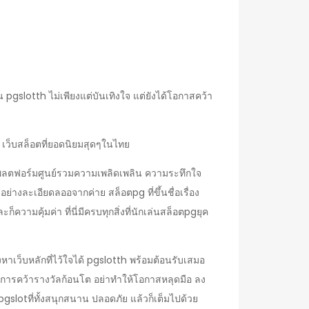
ใน pgslotth ไม่เพียงแต่บันเทิงใจ แต่ยังได้โอกาสคว้า
ot เว็บสล็อตที่ยอดนิยมสุดๆในไทย
คือแพลตฟอร์มศูนย์รวมความเพลิดเพลิน ความระทึกใจ
ย่างละเอียดลออจากค่าย สล็อตpg ที่ขึ้นชื่อเรื่อง
็ความคุ้มค่า ที่นี่มีครบทุกสิ่งที่นักเล่นสล็อตpgยุค
องหาเว็บหลักที่ไว้ใจได้ pgslotth พร้อมต้อนรับเสมอ
หรับการคว้ารางวัลก้อนโต อย่าทำให้โอกาสหลุดมือ ลง
slotที่ทั้งสนุกสนาน ปลอดภัย แล้วก็เต็มไปด้วย