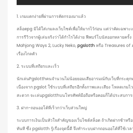
1. เกมแตกง่ายที่ผ่านการคัดกรองมาแล้ว
สล็อตpg มิได้ใส่เกมลงเว็บไซต์เพื่อให้มากไว้ก่อน แต่ว่าคัดเฉพาะเ
การรีวิวจากผู้เล่นจริงว่าได้กำไรได้ง่าย ฟีพบร์โบนัสออกหลายครั
Mahjong Ways 2, Lucky Neko,
pgslotth
หรือ Treasures of A
เรื่องไกลตัว
2. ระบบที่เสถียรและเร็ว
นักเล่นPgslotthคนจำนวนไม่น้อยยอมเสียอารมณ์กับเว็บที่กระตุกห
เนื่องจาก pgslot ใช้ระบบที่เสถียรอีกทั้งภาพและเสียง โหลดเกมไว 
สะดวก จะเล่นpgslotthบนโทรศัพท์มือถือหรือคอมก็ได้ประสบการณ
3. ฝาก-ถอนออโต้ที่เร็วกว่าเว็บส่วนใหญ่
ระบบการเงินเป็นหัวใจสำคัญของเว็บไซต์สล็อต ถ้าเกิดฝากช้าหรือถ
ทันที ซึ่ง pgslotth รู้เรื่องจุดนี้ดี จึงทำระบบฝากถอนออโต้ที่ใช้เว