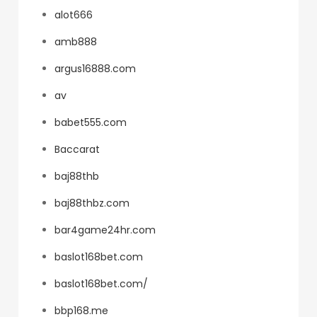
alot666
amb888
argus16888.com
av
babet555.com
Baccarat
baj88thb
baj88thbz.com
bar4game24hr.com
baslot168bet.com
baslot168bet.com/
bbp168.me