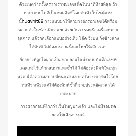
ด้วยเหตุว่าครั้งคราวเราพบเลขเด็ดในนาทีท้ายที่สุด ถ้า
หากระบบไม่ดีเป็นหมดสิทธิ์โดยทันที เว็บไซต์แห่ง
นี้
huayhit88
วางแบบมาให้สามารถกรอกเลขได้พร้อม
หลายตัวในช่องเดียว แยกด้วยเว้นวรรคหรือเครื่องหมาย
จุลภาค แล้วกดเลือกแบบอย่างเต็ง โต๊ด วิ่งบน วิ่งข้างล่าง
ได้ทันที ไม่ต้องกรอกครั้งละโพยให้เสียเวลา
อีกอย่างที่ถูกใจมากเป็น หวยออนไลน์ระบบบันทึกเลขที่
เคยแทงไว้แล้วกลับมาแทงซ้ำได้ ไม่ต้องนั่งพิมพ์ใหม่ทุก
งวด นี่คือความสบายที่คนแทงหลายครั้งจะเข้าจิตใจโดย
ทันทีว่าเพียงแค่ไม่ต้องพิมพ์ซ้ำก็ช่วยประหยัดเวลาได้
เยอะมาก
การฝากถอนที่ไวกว่าเว็บใหญ่บางเจ้า และไม่มีรอบตัด
ยอดให้เสียอารมณ์