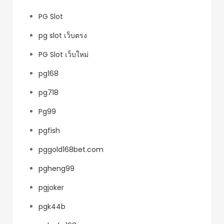
PG Slot
pg slot เว็บตรง
PG Slot เว็บใหม่
pg168
pg718
Pg99
pgfish
pggold168bet.com
pgheng99
pgjoker
pgk44b