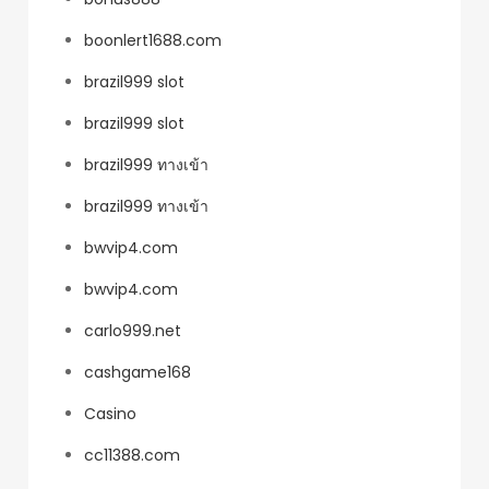
boonlert1688.com
brazil999 slot
brazil999 slot
brazil999 ทางเข้า
brazil999 ทางเข้า
bwvip4.com
bwvip4.com
carlo999.net
cashgame168
Casino
cc11388.com