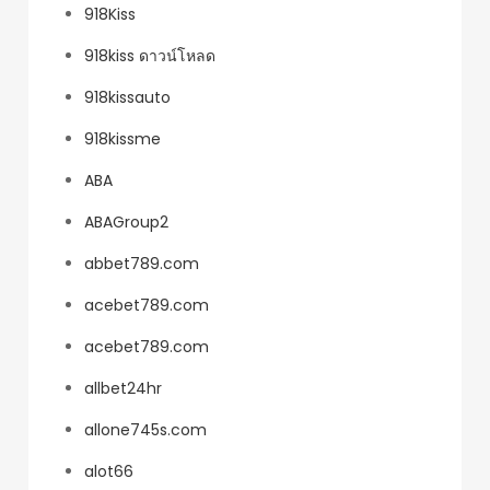
918Kiss
918kiss ดาวน์โหลด
918kissauto
918kissme
ABA
ABAGroup2
abbet789.com
acebet789.com
acebet789.com
allbet24hr
allone745s.com
alot66