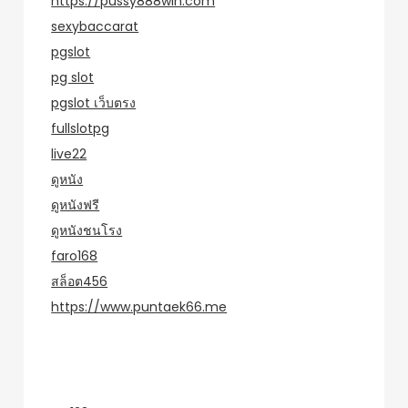
https://pussy888win.com
sexybaccarat
pgslot
pg slot
pgslot เว็บตรง
fullslotpg
live22
ดูหนัง
ดูหนังฟรี
ดูหนังชนโรง
faro168
สล็อต456
https://www.puntaek66.me
หมวดหมู่