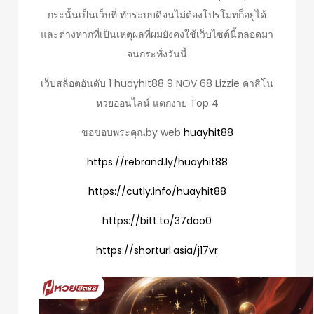
กระนั้นเป็นเว็บที่ ทำระบบดีจนไม่ต้องโปรโมทก็อยู่ได้
และต่างหากที่เป็นเหตุผลที่ผมยังคงใช้เว็บไซต์นี้ตลอดมา
จนกระทั่งวันนี้
เว็บสล็อตอันดับ 1 huayhit88 9 NOV 68 Lizzie คาสิโน
หวยออนไลน์ แตกง่าย Top 4
ขอขอบพระคุณby web
huayhit88
https://rebrand.ly/huayhit88
https://cutly.info/huayhit88
https://bitt.to/37dao0
https://shorturl.asia/j17vr