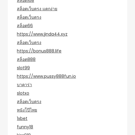
สล็อต168
สล็อตเว็บตรง แตกง่าย
สล็อตเว็บตรง
สล็อต66
https://www.jinda44.xyz
สล็อตเว็บตรง
https://bonus888.life
สล็อต888
slot99
https://www.pussy888fun.io
บาคาร่า
slotxo
สล็อตเว็บตรง
หนังโป๊ไทย
1xbet
funny18