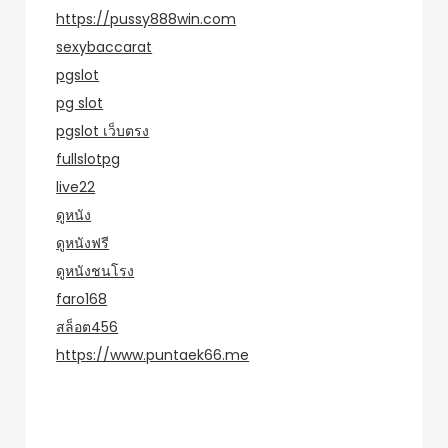
https://pussy888win.com
sexybaccarat
pgslot
pg slot
pgslot เว็บตรง
fullslotpg
live22
ดูหนัง
ดูหนังฟรี
ดูหนังชนโรง
faro168
สล็อต456
https://www.puntaek66.me
หมวดหมู่