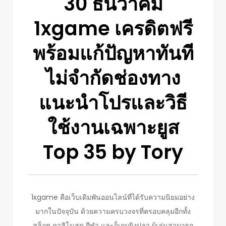
30 ธันวาคม
1xgame เครดิตฟรี
พร้อมแก้ปัญหาทันที
ไม่จำกัดช่องทาง
แนะนำโปรและวิธี
ใช้งานเฉพาะยูส
Top 35 by Tory
1xgame คือเว็บเดิมพันออนไลน์ที่ได้รับความนิยมอย่าง
มากในปัจจุบัน ด้วยความครบวงจรที่ครอบคลุมอีกทั้ง
สล็อต คาสิโนสด กีฬา และก็เกมยิงปลา ผู้เล่นสามารถ