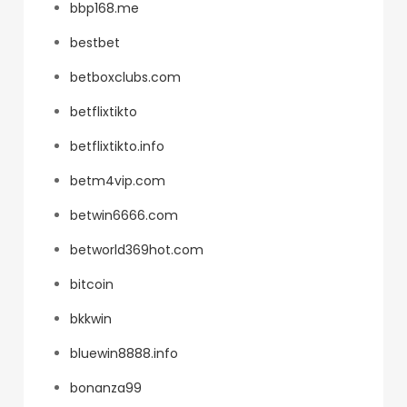
bbp168.me
bestbet
betboxclubs.com
betflixtikto
betflixtikto.info
betm4vip.com
betwin6666.com
betworld369hot.com
bitcoin
bkkwin
bluewin8888.info
bonanza99