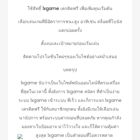
ใช้สิทธิ์
1xgame
เครดิตฟรี เพื่อเพิ่มทุนเริ่มต้น
เลือกเล่นเกมที่มีอัตราการชนะสูง อาทิเช่น สล็อตที่โบนัส
แตกบ่อยครั้ง
ตั้งงบและเป้าหมายก่อนเริ่มเล่น
ติดตามโปรโมชั่นใหม่ๆของเว็บไซต์อย่างสม่ำเสมอ
บทสรุป
1xgame นับว่าเป็นเว็บไซต์พนันออนไลน์ที่ครบเครื่อง
ที่สุดในเวลานี้ ทั้งยังการ 1xgame สมัคร ที่ทำเป็นง่าย
ระบบ 1xgame เข้าระบบ ที่เร็ว และก็การแจก 1xgame
เครดิตฟรี ให้กับสมาชิกทุกคน ทั้งยังมีเกมให้เลือกเล่น
นานัปการ พร้อมระบบฝากถอนที่ปลอดภัย หากคุณกำลัง
มองหาเว็บป้อมอาจ น่าไว้วางใจ และก็ให้ความคุ้มค่า
สูงสุด 1xgame เป็นคำตอบที่ไม่ควรพลาด