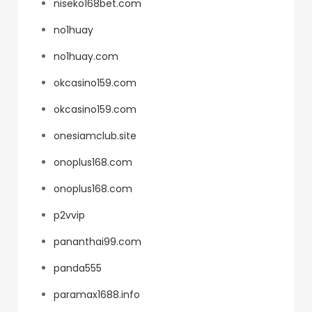
niseko168bet.com
no1huay
no1huay.com
okcasino159.com
okcasino159.com
onesiamclub.site
onoplus168.com
onoplus168.com
p2vvip
pananthai99.com
panda555
paramax1688.info