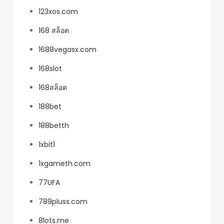
123xos.com
168 สล็อต
1688vegasx.com
168slot
168สล็อต
188bet
188betth
1xbit1
1xgameth.com
77UFA
789pluss.com
8lots.me