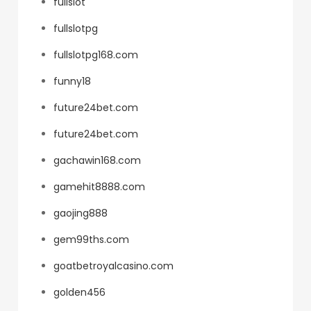
fullslot
fullslotpg
fullslotpg168.com
funny18
future24bet.com
future24bet.com
gachawin168.com
gamehit8888.com
gaojing888
gem99ths.com
goatbetroyalcasino.com
golden456