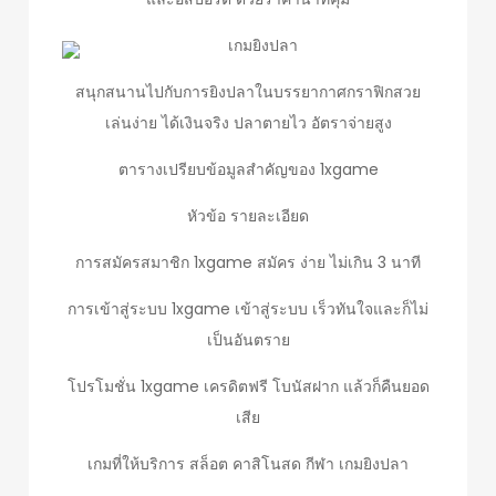
เกมยิงปลา
สนุกสนานไปกับการยิงปลาในบรรยากาศกราฟิกสวย
เล่นง่าย ได้เงินจริง ปลาตายไว อัตราจ่ายสูง
ตารางเปรียบข้อมูลสำคัญของ 1xgame
หัวข้อ รายละเอียด
การสมัครสมาชิก 1xgame สมัคร ง่าย ไม่เกิน 3 นาที
การเข้าสู่ระบบ 1xgame เข้าสู่ระบบ เร็วทันใจและก็ไม่
เป็นอันตราย
โปรโมชั่น 1xgame เครดิตฟรี โบนัสฝาก แล้วก็คืนยอด
เสีย
เกมที่ให้บริการ สล็อต คาสิโนสด กีฬา เกมยิงปลา