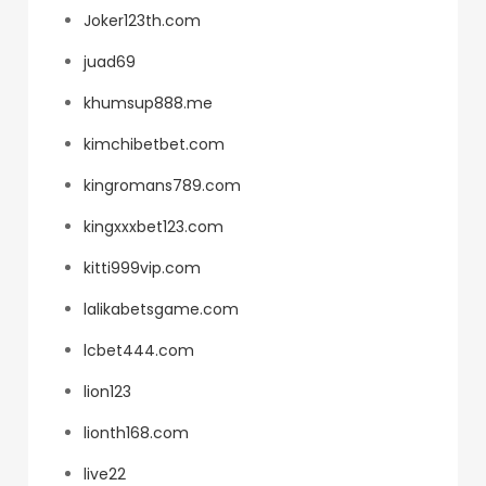
Joker123th.com
juad69
khumsup888.me
kimchibetbet.com
kingromans789.com
kingxxxbet123.com
kitti999vip.com
lalikabetsgame.com
lcbet444.com
lion123
lionth168.com
live22