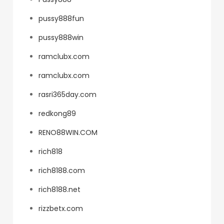
pussy888fun
pussy888win
ramclubx.com
ramclubx.com
rasri365day.com
redkong89
RENO88WIN.COM
rich818
rich8188.com
rich8188.net
rizzbetx.com