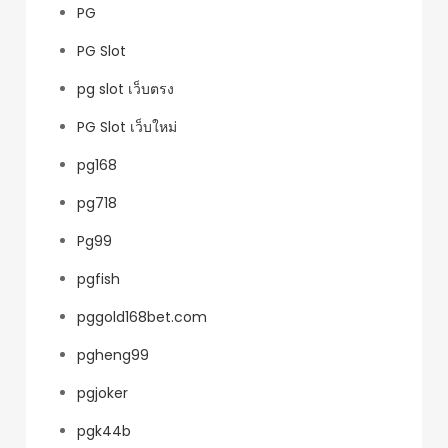
PG
PG Slot
pg slot เว็บตรง
PG Slot เว็บใหม่
pg168
pg718
Pg99
pgfish
pggold168bet.com
pgheng99
pgjoker
pgk44b