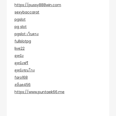
https://pussy888win.com
sexybaccarat
pgslot
pg slot
pgslot เว็บตรง
fullslotpg
live22
ดูหนัง
ดูหนังฟรี
ดูหนังชนโรง
faro168
สล็อต456
https://www.puntaek66.me
หมวดหมู่