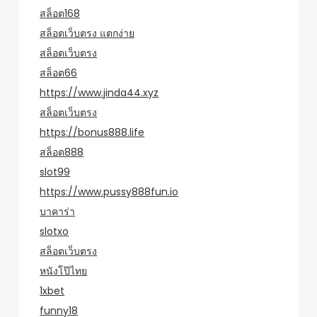
สล็อต168
สล็อตเว็บตรง แตกง่าย
สล็อตเว็บตรง
สล็อต66
https://www.jinda44.xyz
สล็อตเว็บตรง
https://bonus888.life
สล็อต888
slot99
https://www.pussy888fun.io
บาคาร่า
slotxo
สล็อตเว็บตรง
หนังโป๊ไทย
1xbet
funny18