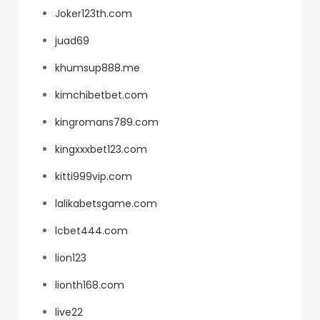
Joker123th.com
juad69
khumsup888.me
kimchibetbet.com
kingromans789.com
kingxxxbet123.com
kitti999vip.com
lalikabetsgame.com
lcbet444.com
lion123
lionth168.com
live22