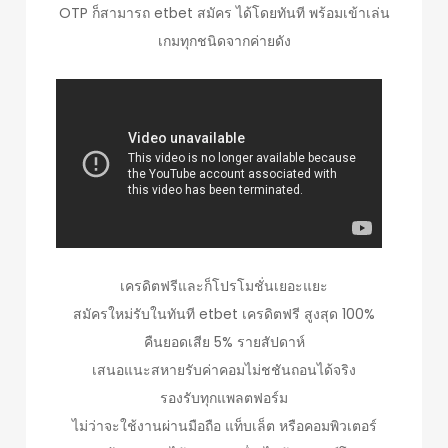
OTP ก็สามารถ etbet สมัคร ได้โดยทันที พร้อมเข้าเล่น
เกมทุกชนิดจากค่ายดัง
เครดิตฟรีและก็โปรโมชั่นเยอะแยะ
สมัครใหม่รับในทันที etbet เครดิตฟรี สูงสุด 100%
คืนยอดเสีย 5% รายสัปดาห์
เสนอแนะสหายรับค่าคอมไม่ชชันถอนได้จริง
รองรับทุกแพลตฟอร์ม
ไม่ว่าจะใช้งานผ่านมือถือ แท็บเล็ต หรือคอมพิวเตอร์