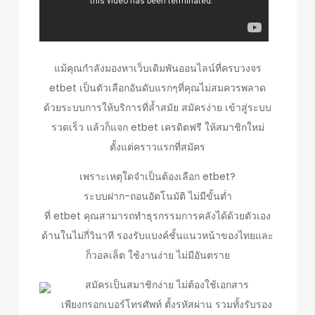
แม้คุณกำลังมองหาเว็บเดิมพันออนไลน์ที่ครบวงจร
etbet เป็นตัวเลือกอันดับแรกๆที่คุณไม่สมควรพลาด
ด้วยระบบการให้บริการที่ล้ำสมัย สมัครง่าย เข้าสู่ระบบ
รวดเร็ว แล้วก็แจก etbet เครดิตฟรี ให้สมาชิกใหม่
ตั้งแต่คราวแรกที่สมัคร
เพราะเหตุใดจำเป็นต้องเลือก etbet?
ระบบฝาก-ถอนอัตโนมัติ ไม่มีขั้นต่ำ
ที่ etbet คุณสามารถทำธุรกรรมการคลังได้ด้วยตัวเอง
ด้านในไม่กี่วินาที รองรับแบงค์ชั้นแนวหน้าของไทยและ
ก็วอลเล็ต ใช้งานง่าย ไม่มีอันตราย
สมัครเป็นสมาชิกง่าย ไม่ต้องใช้เอกสาร
เพียงกรอกเบอร์โทรศัพท์ ตั้งรหัสผ่าน รวมทั้งรับรอง