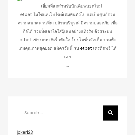
เยี่ยมที่สุดสำหรับนักเดิมพันยุคใหม่
etbet ไม่ใช่แค่เว็บไซต์เดิมพันทั่วไป แต่เป็นศูนย์รวม
ความสนุกสนานที่ครบถ้วนบริบูรณ์ มีความปลอดภัย เชื่อ
ถือได้ รวมทั้งเอาใจใส่ผู้เล่นอย่างแท้จริง ด้วยระบบ
etbet เข้าระบบ ที่เร็วทันใจ โปรโมชั่นจัดเต็ม รวมทั้ง
เกมคุณภาพสุดยอด สมัครวันนี้ รับ
etbet
เครดิตฟรี ได้
เลย
…
Search
for:
joker123