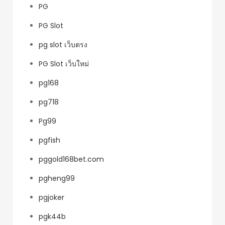
PG
PG Slot
pg slot เว็บตรง
PG Slot เว็บใหม่
pg168
pg718
Pg99
pgfish
pggold168bet.com
pgheng99
pgjoker
pgk44b