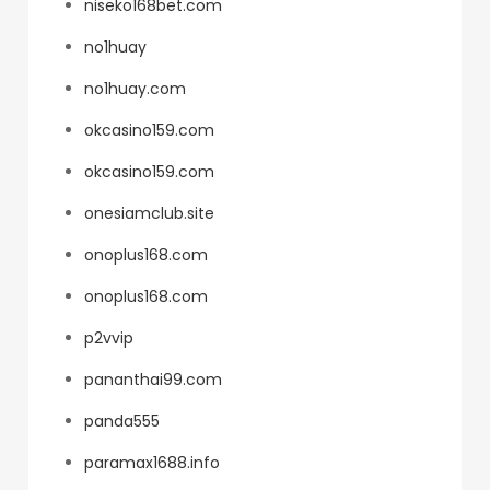
niseko168bet.com
no1huay
no1huay.com
okcasino159.com
okcasino159.com
onesiamclub.site
onoplus168.com
onoplus168.com
p2vvip
pananthai99.com
panda555
paramax1688.info