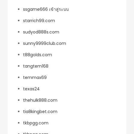
ssgame666 เข้าสู่ระบบ
starrich99.com
sudyod888s.com
sunny9999club.com
t88golds.com
tangtem168
temmax69
texas24
thehulk888.com
tia8kingbet.com
tkbpgg.com