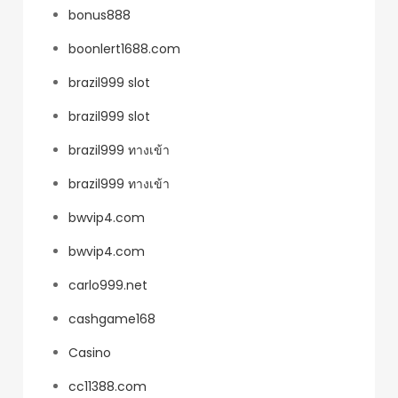
bonus888
boonlert1688.com
brazil999 slot
brazil999 slot
brazil999 ทางเข้า
brazil999 ทางเข้า
bwvip4.com
bwvip4.com
carlo999.net
cashgame168
Casino
cc11388.com