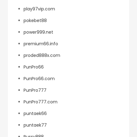
play97vip.com
pokebet88
power999.net
premium66.info
proded888x.com
PunPro66
PunPro66.com
PunPro777
PunPro777.com
puntaek66
puntaek77
Pussy888