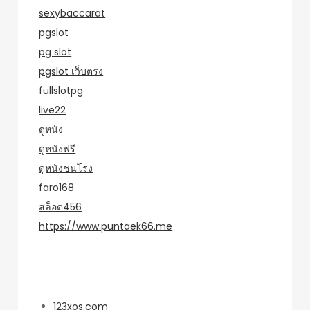
sexybaccarat
pgslot
pg slot
pgslot เว็บตรง
fullslotpg
live22
ดูหนัง
ดูหนังฟรี
ดูหนังชนโรง
faro168
สล็อต456
https://www.puntaek66.me
หมวดหมู่
123xos.com