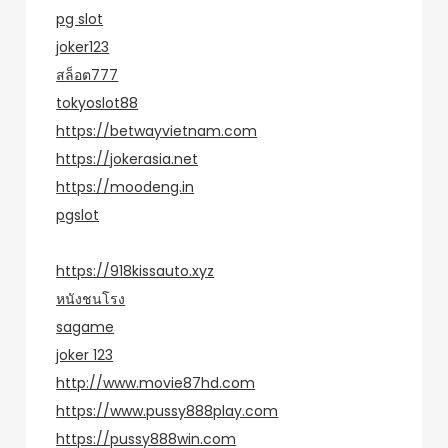
pg slot
joker123
สล็อต777
tokyoslot88
https://betwayvietnam.com
https://jokerasia.net
https://moodeng.in
pgslot
https://918kissauto.xyz
หนังชนโรง
sagame
joker 123
http://www.movie87hd.com
https://www.pussy888play.com
https://pussy888win.com