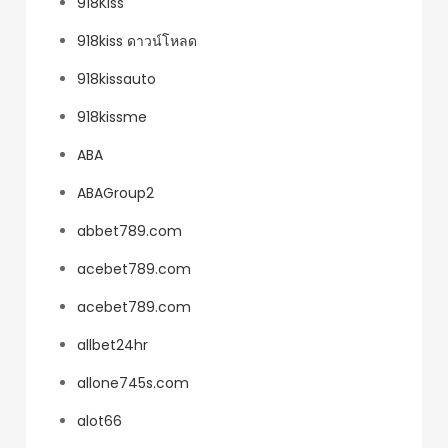
918Kiss
918kiss ดาวน์โหลด
918kissauto
918kissme
ABA
ABAGroup2
abbet789.com
acebet789.com
acebet789.com
allbet24hr
allone745s.com
alot66