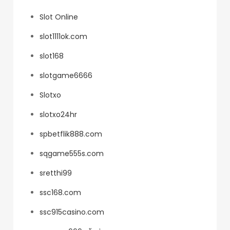
Slot Online
slot1111ok.com
slot168
slotgame6666
Slotxo
slotxo24hr
spbetflik888.com
sqgame555s.com
sretthi99
ssc168.com
ssc915casino.com