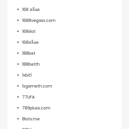
168 สล็อต
1688vegasx.com
168slot
168สล็อต
188bet
188betth
1xbit1
1xgameth.com
77UFA
789pluss.com
8lots.me