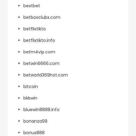
bestbet
betboxclubs.com
betflixtikto
betflixtikto.info
betm4vip.com
betwin6666.com
betworld369hot.com
bitcoin
bkkwin
bluewin8888.info
bonanza99
bonus888