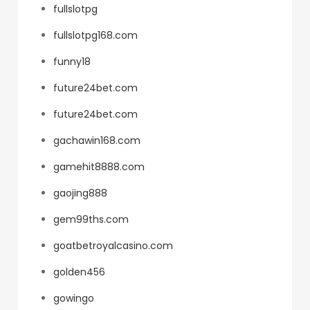
fullslotpg
fullslotpg168.com
funny18
future24bet.com
future24bet.com
gachawin168.com
gamehit8888.com
gaojing888
gem99ths.com
goatbetroyalcasino.com
golden456
gowingo