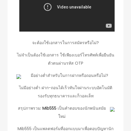
จะต้องใช้เอกสารในการสมัครหรือไม่?
ไม่จำเป็นต้องใช้เอกสาร ใช้เพียงเบอร์โทรศัพท์เพื่อยืนยัน
ตัวตนผ่านรหัส OTP
มีอย่างต่ำสำหรับในการฝากหรือถอนหรือไม่?
ไม่มีอย่างต่ำ ฝาก-ถอนได้เร็วทันใจผ่านระบบอัตโนมัติ
รองรับทุกธนาคารและก็วอลเล็ท
สรุปภาพรวม:
Mib555
เป็นคำตอบของนักพนันสมัย
ใหม่
Mib555 เป็นแพลตฟอร์มที่ออกแบบมาเพื่อตอบปัญหานัก