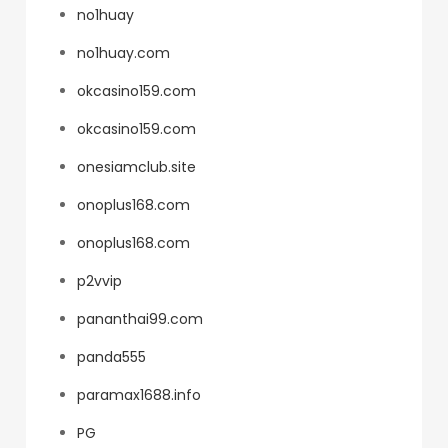
no1huay
no1huay.com
okcasino159.com
okcasino159.com
onesiamclub.site
onoplus168.com
onoplus168.com
p2vvip
pananthai99.com
panda555
paramax1688.info
PG