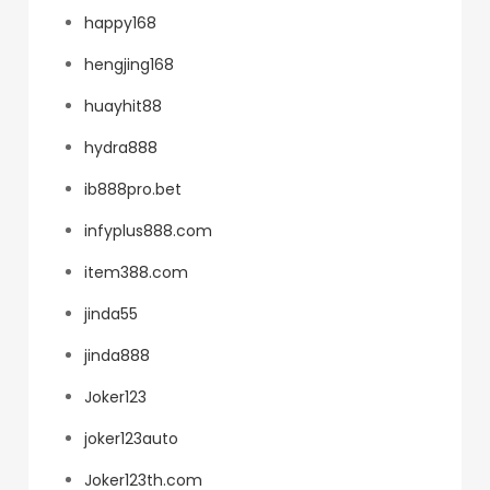
happy168
hengjing168
huayhit88
hydra888
ib888pro.bet
infyplus888.com
item388.com
jinda55
jinda888
Joker123
joker123auto
Joker123th.com