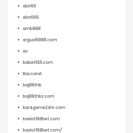
alot66
alot666
amb888
argus16888.com
av
babet555.com
Baccarat
baj88thb
baj88thbz.com
bar4game24hr.com
baslot168bet.com
baslot168bet.com/