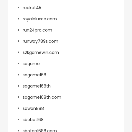
rocket45
royaleluxee.com
run24pro.com
runway789s.com
s2kgamewin.com
sagame
sagame168
sagame168th
sagame168th.com
sawan888
sbobet168
sbotop1688.com