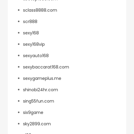
sclass8888.com
scr888
sexy168
sexy168vip
sexyauto168
sexybaccarat168.com
sexygameplus.me
shinobi24hr.com
sing55fun.com
six9game
sky2899.com