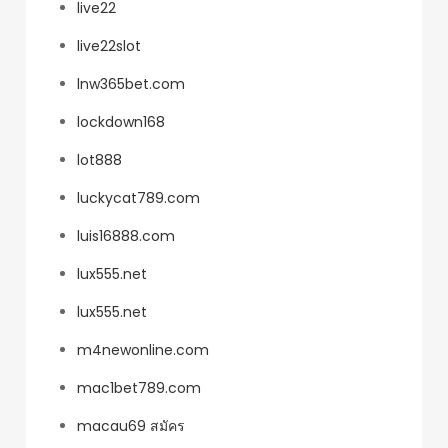
live22
live22slot
lnw365bet.com
lockdown168
lot888
luckycat789.com
luis16888.com
lux555.net
lux555.net
m4newonline.com
mac1bet789.com
macau69 สมัคร