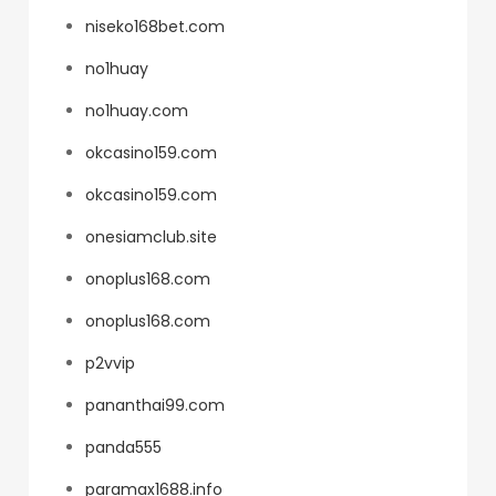
niseko168bet.com
no1huay
no1huay.com
okcasino159.com
okcasino159.com
onesiamclub.site
onoplus168.com
onoplus168.com
p2vvip
pananthai99.com
panda555
paramax1688.info