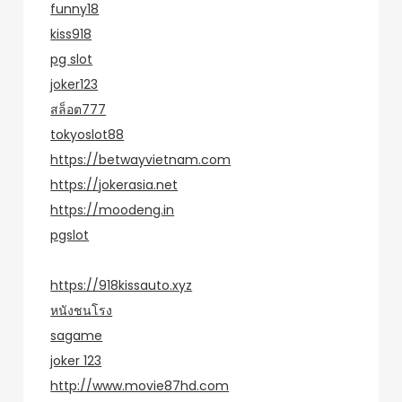
funny18
kiss918
pg slot
joker123
สล็อต777
tokyoslot88
https://betwayvietnam.com
https://jokerasia.net
https://moodeng.in
pgslot
https://918kissauto.xyz
หนังชนโรง
sagame
joker 123
http://www.movie87hd.com