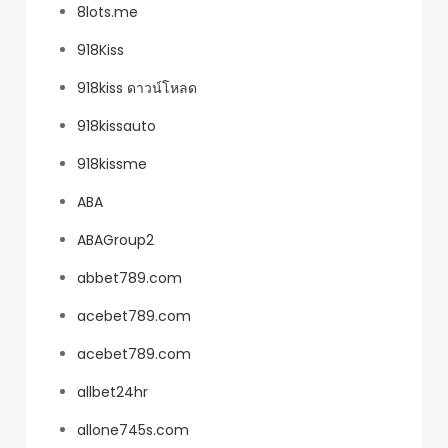
8lots.me
918Kiss
918kiss ดาวน์โหลด
918kissauto
918kissme
ABA
ABAGroup2
abbet789.com
acebet789.com
acebet789.com
allbet24hr
allone745s.com