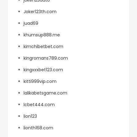
Joker123th.com
juad69
khumsup888.me
kimchibetbet.com
kingromans789.com
kingxxxbet123.com
kitti999vip.com
lalikabetsgame.com
lcbet444.com
lion123
lionth168.com