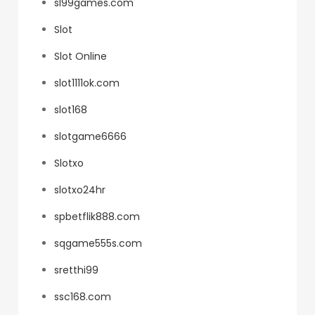
sl99games.com
Slot
Slot Online
slot1111ok.com
slot168
slotgame6666
Slotxo
slotxo24hr
spbetflik888.com
sqgame555s.com
sretthi99
ssc168.com