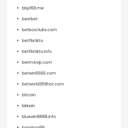
bbp168.me
bestbet
betboxclubs.com
betflixtikto
betflixtikto.info
betm4vip.com
betwin6666.com
betworld369hot.com
bitcoin
bkkwin
bluewin8888.info
bonanza99