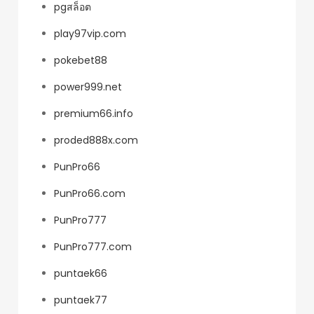
pgสล็อต
play97vip.com
pokebet88
power999.net
premium66.info
proded888x.com
PunPro66
PunPro66.com
PunPro777
PunPro777.com
puntaek66
puntaek77