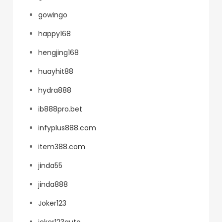
gowingo
happy168
hengjing168
huayhit88
hydra888
ib888pro.bet
infyplus888.com
item388.com
jinda55
jinda888
Joker123
joker123auto