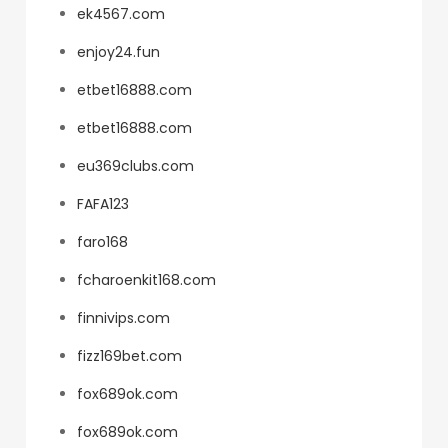
ek4567.com
enjoy24.fun
etbet16888.com
etbet16888.com
eu369clubs.com
FAFA123
faro168
fcharoenkit168.com
finnivips.com
fizz169bet.com
fox689ok.com
fox689ok.com