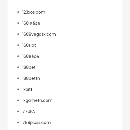
123xos.com
168 สล็อต
1688vegasx.com
168slot
168สล็อต
188bet
188betth
1xbit1
1xgameth.com
77UFA
789pluss.com