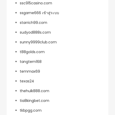
ssc915casino.com
ssgame666 เข้าสู่ระบบ
starrich99.com
sudyod888s.com
sunny9999club.com
t88golds.com
tangtem168
temmax69
texas24
thehulk888.com
tia8kingbet.com
tkbpgg.com