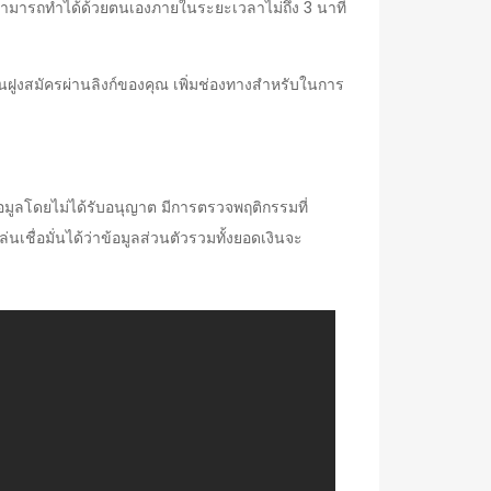
สามารถทำได้ด้วยตนเองภายในระยะเวลาไม่ถึง 3 นาที
่อนฝูงสมัครผ่านลิงก์ของคุณ เพิ่มช่องทางสำหรับในการ
้อมูลโดยไม่ได้รับอนุญาต มีการตรวจพฤติกรรมที่
่นเชื่อมั่นได้ว่าข้อมูลส่วนตัวรวมทั้งยอดเงินจะ