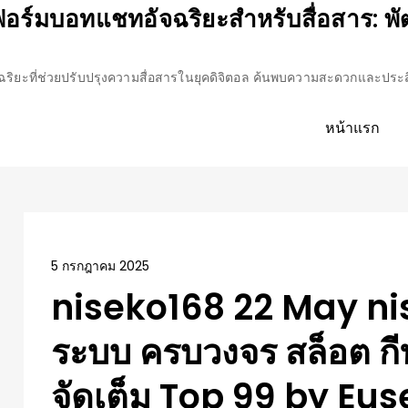
์มบอทแชทอัจฉริยะสำหรับสื่อสาร: พั
ิยะที่ช่วยปรับปรุงความสื่อสารในยุคดิจิตอล ค้นพบความสะดวกและประส
หน้าแรก
5 กรกฎาคม 2025
niseko168 22 May nise
ระบบ ครบวงจร สล็อต กีฬ
จัดเต็ม Top 99 by Eu