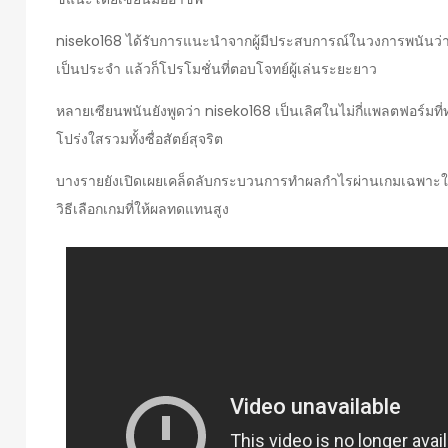
niseko168 ได้รับการแนะนำจากผู้มีประสบการณ์ในวงการพนันว่าเ
เป็นประจำ แล้วก็โปรโมชั่นที่ตอบโจทย์ผู้เล่นระยะยาว
หลายเซียนพนันยังพูดว่า niseko168 เป็นเลิศในไม่กี่แพลตฟอร์มที
โปร่งใสรวมทั้งซื่อสัตย์สุจริต
บางรายยังเปิดเผยเคล็ดลับกระบวนการทำผลกำไรผ่านเกมเฉพาะใน 
วิธีเลือกเกมที่ให้ผลทดแทนสูง