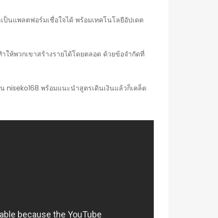
ป็นแพลตฟอร์มเชื่อใจได้ พร้อมเทคโนโลยีอัปเดต
่ทำให้พวกเขาสร้างรายได้โดยตลอด ด้วยข้อจำกัดที่
niseko168 พร้อมแนะนำสูตรเดินเงินแล้วก็เคล็ด