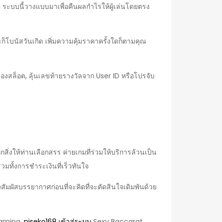
ล ระบบนี้วางแบบมาเพื่อคืนผลกำไรให้ผู้เล่นโดยตรง
ะก็โบนัสวันเกิด เพิ่มความคุ้มราคาครั้งใดก็ตามคุณ
ลองสล็อต, ลุ้นเลขท้ายรางวัลจาก User ID หรือโปรจับ
ิ่งให้ท่านเลือกสรร ค่ายเกมที่ร่วมให้บริการล้วนเป็น
ทั้งการชำระเงินที่เร็วทันใจ
สัมผัสบรรยากาศก่อนที่จะคิดที่จะตัดสินใจเดิมพันด้วย
 Gaming,
niseko168 เข้าสู่ระบบ
Sexy Baccarat,