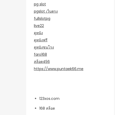
pg slot
pgslot เว็บตรง
fullslotpg
live22
ดูหนัง
ดูหนังฟรี
ดูหนังชนโรง
faro168
สล็อต456
https://www.puntaek66.me
หมวดหมู่
123xos.com
168 สล็อต