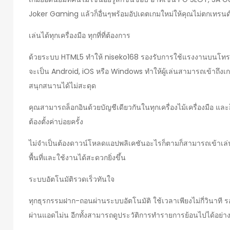
Joker Gaming แล้วก็อื่นๆพร้อมอัปเดตเกมใหม่ให้คุณไม่ตกเทรนด
เล่นได้ทุกเครื่องมือ ทุกที่ที่ต้องการ
ด้วยระบบ HTML5 ทำให้ niseko168 รองรับการใช้แรงงานบนโทรศัพท์
จะเป็น Android, iOS หรือ Windows ทำให้ผู้เล่นสามารถเข้าถึงเกมท
สนุกสนานได้ไม่สะดุด
คุณสามารถล็อกอินด้วยบัญชีเดียวกันในทุกเครื่องไม้เครื่องมือ 
ต้องตั้งค่าบ่อยครั้ง
ไม่จำเป็นต้องดาวน์โหลดแอปพลิเคชันอะไรก็ตามก็สามารถเข้าเล่
พื้นที่และใช้งานได้สะดวกยิ่งขึ้น
ระบบอัตโนมัติรวดเร็วทันใจ
ทุกธุรกรรมฝาก-ถอนผ่านระบบอัตโนมัติ ใช้เวลาเพียงไม่กี่วินาที รอ
ผ่านแอดไม่น อีกทั้งสามารถดูประวัติการทำรายการย้อนไปได้อย่า