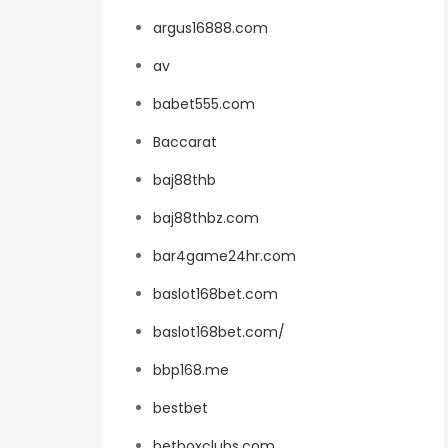
argus16888.com
av
babet555.com
Baccarat
baj88thb
baj88thbz.com
bar4game24hr.com
baslot168bet.com
baslot168bet.com/
bbp168.me
bestbet
betboxclubs.com