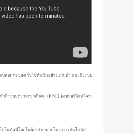
ามปลอดภัยของเว็บไซต์พนันอย่างแม่นยำ และมีระบบ
้วก็ระบบตรวจตราตัวตน (KYC) ยังช่วยให้แน่ใจว่า
ด้ในทันทีโดยไม่ต้องฝากก่อน ไม่ว่าจะเป็นโบนัส