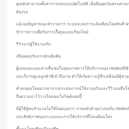
คุณยังสามารถตั้งค่าการถอนแบบอัตโนมัติ เมื่อมียอดเงินครบตาม
ต้องรอ
แม้เจอปัญหาขณะทำรายการ ระบบจะส่งการแจ้งเตือนโดยทันที พร้อ
ข้าราชการเพื่อรับการเกื้อกูลแบบเรียลไทม์
รีวิวจากผู้ใช้งานจริง
เสียงตอบรับจากนักเดิมพัน
ผู้เล่นเยอะแยะต่างชื่นชมในคุณภาพการให้บริการของ niseko168 โ
และก็การดูแลลูกค้าที่เข้าถึงง่าย ทำให้เกิดความรู้สึกเสมือนมีผู้ช
คำยกย่องโดยมากมาจากประสบการณ์ใช้งานจริงและรีวิวบนสื่อโซเชี
ถึงความน่าไว้วางใจของเว็บไซต์แห่งนี้
มีผู้ใช้ผู้คนจำนวนไม่ใช้น้อยบอกว่า ภายหลังย้ายมาเล่นกับ nisek
ประสิทธิภาพของระบบและการให้บริการที่ไม่เหมือนใคร
ชี้แนะโดยเซียนมืออาชีพ