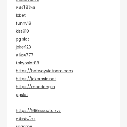
หนังโป๊ไทย
1xbet
funny18
kiss918
pg slot
joker123
สล็อต777
tokyoslot88
https://betwayvietnam.com
https://jokerasia.net
https://moodeng.in
pgslot
https://918kissauto.xyz
หนังชนโรง
sagame