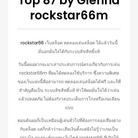
Top 87 by Glenna
rockstar66m
rockstar66
เว็บสล็อต ทดลองเล่นสล็อต ได้แล้ววันนี้
มั่นอกมั่นใจได้กับระบบลิขสิทธิ์แท้
วันนี้ผมอยากจะมาเล่าประสบการณ์ตรงเกี่ยวกับการเล่น
rockstar66m ที่ผมได้ทดลองใช้บริการ ซึ่งความพิเศษ
ของเว็บแห่งนี้คือสามารถ ทดลองเล่นสล็อตได้ฟรี และก็ที่
สำคัญคือเป็น ระบบลิขสิทธิ์แท้ ทำให้ผมมั่นใจได้ว่าเล่น
แล้วปลอดภัย ไม่ต้องกังวลประเด็นการโกงหรือเกมเลียน
แบบ
ตอนต้นผมก็เป็นเหมือนผู้เล่นทั่วไปที่ต้องการลองเสี่ยงดวง
กับสล็อต แต่ก็กลัวว่าจะเสียเงินตั้งแต่ยังไม่รู้ว่าเกมเป็น
อย่างไร จนกระทั่งมาพบเว็บไซต์ rockstar66 ที่เปิดให้