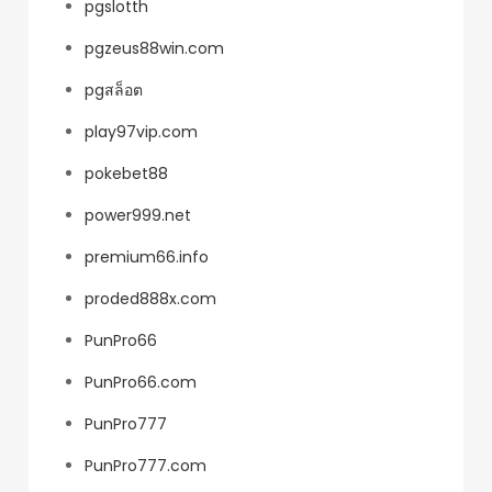
pgslotth
pgzeus88win.com
pgสล็อต
play97vip.com
pokebet88
power999.net
premium66.info
proded888x.com
PunPro66
PunPro66.com
PunPro777
PunPro777.com