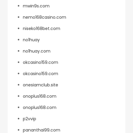
mwin9s.com
nemo168casino.com
niseko168bet.com
no1huay
no1huay.com
okcasino159.com
okcasino159.com
onesiamclub.site
onoplus168.com
onoplus168.com
p2vvip
pananthai99.com