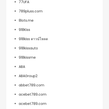
77UFA
789pluss.com
8lots.me
918Kiss
918kiss ดาวน์โหลด
918kissauto
918kissme
ABA
ABAGroup2
abbet789.com
acebet789.com
acebet789.com