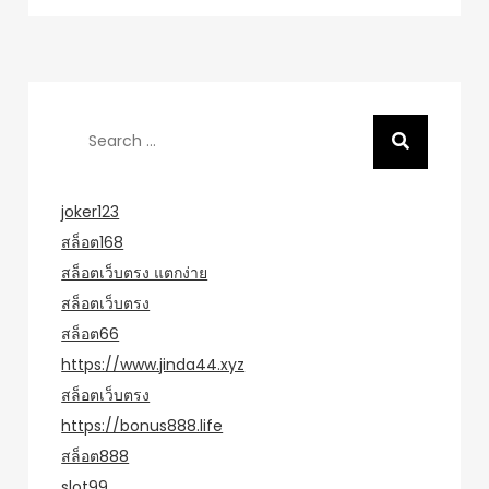
Search
for:
joker123
สล็อต168
สล็อตเว็บตรง แตกง่าย
สล็อตเว็บตรง
สล็อต66
https://www.jinda44.xyz
สล็อตเว็บตรง
https://bonus888.life
สล็อต888
slot99