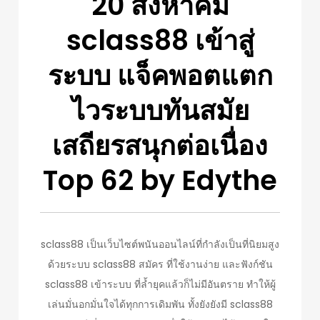
20 สิงหาคม
sclass88 เข้าสู่
ระบบ แจ็คพอตแตก
ไวระบบทันสมัย
เสถียรสนุกต่อเนื่อง
Top 62 by Edythe
sclass88 เป็นเว็บไซต์พนันออนไลน์ที่กำลังเป็นที่นิยมสูง
ด้วยระบบ sclass88 สมัคร ที่ใช้งานง่าย และฟังก์ชัน
sclass88 เข้าระบบ ที่ล้ำยุคแล้วก็ไม่มีอันตราย ทำให้ผู้
เล่นมั่นอกมั่นใจได้ทุกการเดิมพัน ทั้งยังยังมี sclass88