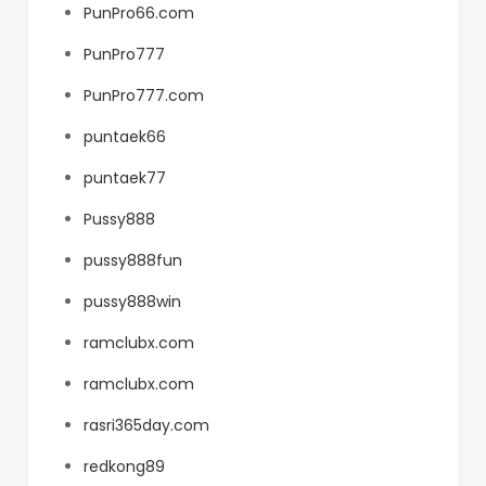
PunPro66.com
PunPro777
PunPro777.com
puntaek66
puntaek77
Pussy888
pussy888fun
pussy888win
ramclubx.com
ramclubx.com
rasri365day.com
redkong89