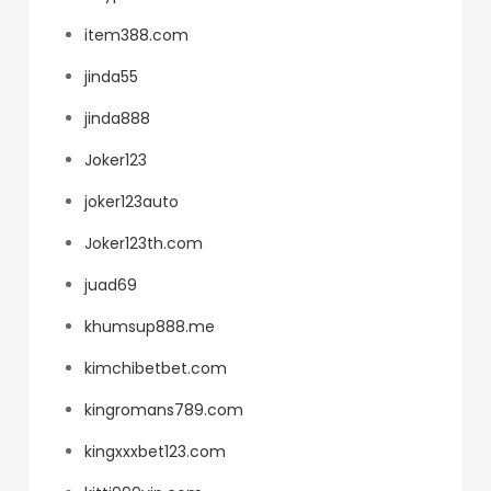
item388.com
jinda55
jinda888
Joker123
joker123auto
Joker123th.com
juad69
khumsup888.me
kimchibetbet.com
kingromans789.com
kingxxxbet123.com