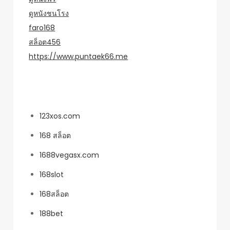
ดูหนังชนโรง
faro168
สล็อต456
https://www.puntaek66.me
หมวดหมู่
123xos.com
168 สล็อต
1688vegasx.com
168slot
168สล็อต
188bet