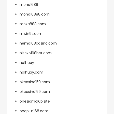
mono1688
mono16888.com
moza888.com
mwin9s.com
nemo168casino.com
niseko168bet.com
no1huay
no1huay.com
okcasino159.com
okcasino159.com
onesiamclub.site
onoplus168.com