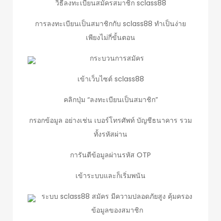
วิธีลงทะเบียนสมัครสมาชิก sclass88
การลงทะเบียนเป็นสมาชิกกับ sclass88 ทำเป็นง่าย
เพียงไม่กี่ขั้นตอน
กระบวนการสมัคร
เข้าเว็บไซต์ sclass88
คลิกปุ่ม “ลงทะเบียนเป็นสมาชิก”
กรอกข้อมูล อย่างเช่น เบอร์โทรศัพท์ บัญชีธนาคาร รวม
ทั้งรหัสผ่าน
การันตีข้อมูลผ่านรหัส OTP
เข้าระบบและก็เริ่มพนัน
ระบบ sclass88 สมัคร มีความปลอดภัยสูง คุ้มครอง
ข้อมูลของสมาชิก