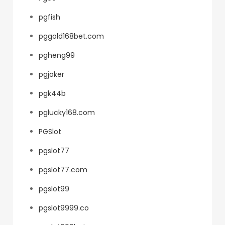
pgfish
pggold168bet.com
pgheng99
pgjoker
pgk44b
pglucky168.com
PGSlot
pgslot77
pgslot77.com
pgslot99
pgslot9999.co