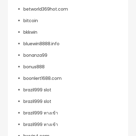
betworld369hot.com
bitcoin
bkkwin
bluewin8888.info
bonanza99
bonus888
boonlert1688.com
brazil999 slot
brazil999 slot
brazil999 ทางเข้า
brazil999 ทางเข้า
bwvip4.com