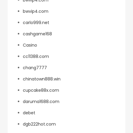
bwvip4.com
carlo999.net
cashgame168
Casino
cc11388.com
chang7777
chinatown888.win
cupcake88x.com
daruma1688.com
debet
dgb222hot.com