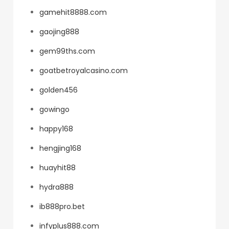
gamehit8888.com
gaojing888
gem99ths.com
goatbetroyalcasino.com
golden456
gowingo
happy168
hengjing168
huayhit88
hydra888
ib888pro.bet
infyplus888.com