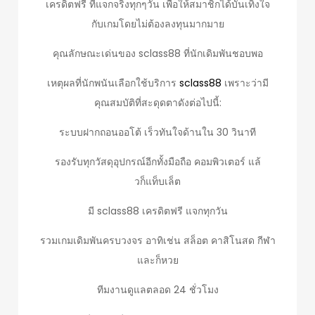
เครดิตฟรี ที่แจกจริงทุกๆวัน เพื่อให้สมาชิกได้บันเทิงใจ
กับเกมโดยไม่ต้องลงทุนมากมาย
คุณลักษณะเด่นของ sclass88 ที่นักเดิมพันชอบพอ
เหตุผลที่นักพนันเลือกใช้บริการ
sclass88
เพราะว่ามี
คุณสมบัติที่สะดุดตาดังต่อไปนี้:
ระบบฝากถอนออโต้ เร็วทันใจด้านใน 30 วินาที
รองรับทุกวัสดุอุปกรณ์อีกทั้งมือถือ คอมพิวเตอร์ แล้
วก็แท็บเล็ต
มี sclass88 เครดิตฟรี แจกทุกวัน
รวมเกมเดิมพันครบวงจร อาทิเช่น สล็อต คาสิโนสด กีฬา
และก็หวย
ทีมงานดูแลตลอด 24 ชั่วโมง