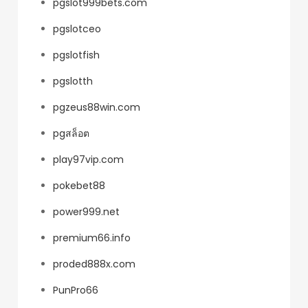
pgslot999bets.com
pgslotceo
pgslotfish
pgslotth
pgzeus88win.com
pgสล็อต
play97vip.com
pokebet88
power999.net
premium66.info
proded888x.com
PunPro66