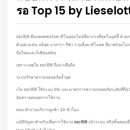
รอ Top 15 by Lieselot
ssc168 คือแพลตฟอร์มคาสิโนออนไลน์ที่มาแรงที่สุดในยุคนี้ ด้
ตัวอย่างเช่น สล็อต บาคาร่า กีฬา รวมทั้งคาสิโนสด ที่มาพร้อมโปรโม
มือใหม่และก็เซียนพนัน
เพราะเหตุใด ssc168 ถึงน่าเชื่อถือ
ระบบรักษาความปลอดภัยล้ำยุค
เว็บ ssc168 ใช้ระบบ SSL และมาตรการความปลอดภัยระดับที่ถือว่าสูง
อันตรายตลอดการใช้งาน
คณะทำงานบริการลูกค้า 24 ชั่วโมง
แม้มีปัญหาสำหรับเพื่อการใช้งาน
ssc168
เข้าระบบ หรือขั้นตอนอ