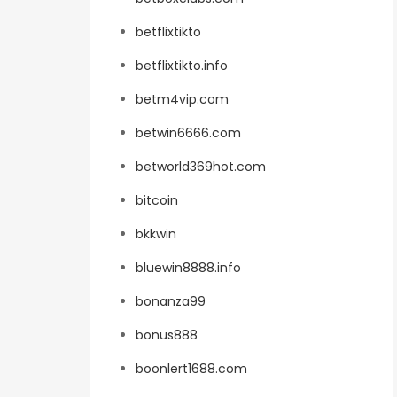
betflixtikto
betflixtikto.info
betm4vip.com
betwin6666.com
betworld369hot.com
bitcoin
bkkwin
bluewin8888.info
bonanza99
bonus888
boonlert1688.com