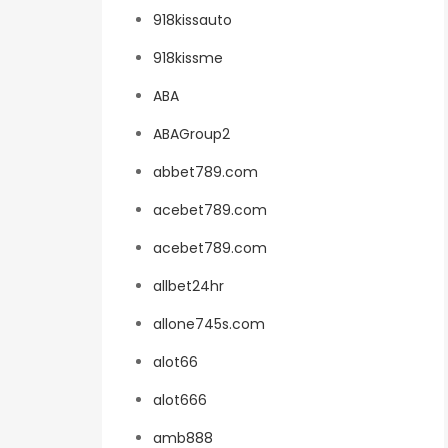
918kissauto
918kissme
ABA
ABAGroup2
abbet789.com
acebet789.com
acebet789.com
allbet24hr
allone745s.com
alot66
alot666
amb888