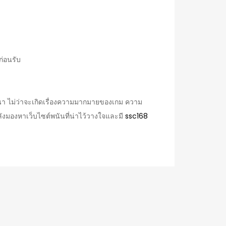
ก่อนรับ
า ไม่ว่าจะเกิดเรื่องความมากมายของเกม ความ
ำลังมองหาเว็บไซต์พนันที่น่าไว้วางใจและมี
ssc168