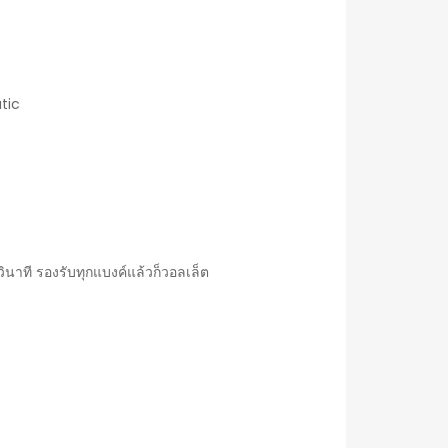
tic
นาที รองรับทุกแบงค์แล้วก็วอลเล็ต