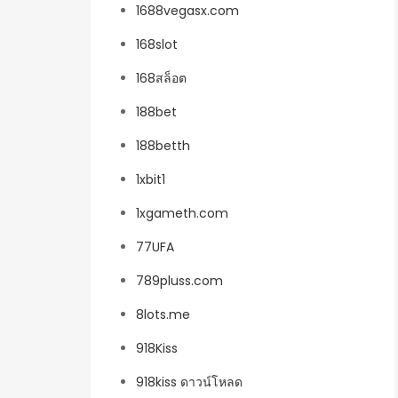
1688vegasx.com
168slot
168สล็อต
188bet
188betth
1xbit1
1xgameth.com
77UFA
789pluss.com
8lots.me
918Kiss
918kiss ดาวน์โหลด