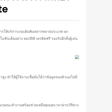
te
วยการให้บริการเกมเดิมพันหลากหลายประเภท ยก
ชั่นเด็ดอย่าง ssc168 เครดิตฟรี รองรับอีกทั้งผู้เล่น
 ทำให้ผู้ใช้งานเชื่อมั่นได้ว่าข้อมูลของตัวเองไม่มี
ื่นๆคณะทำงานพร้อมช่วยเหลือคุณทุกเวลาผ่านวิถีทาง