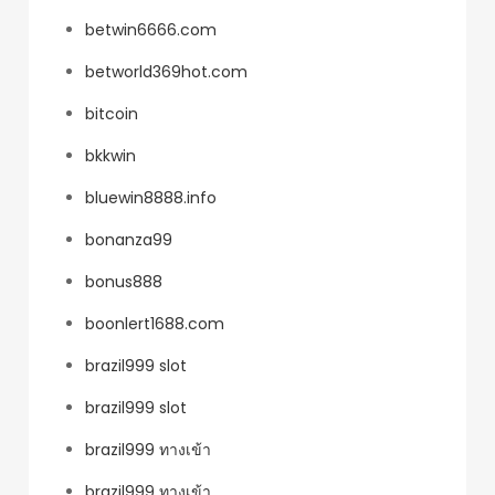
betwin6666.com
betworld369hot.com
bitcoin
bkkwin
bluewin8888.info
bonanza99
bonus888
boonlert1688.com
brazil999 slot
brazil999 slot
brazil999 ทางเข้า
brazil999 ทางเข้า