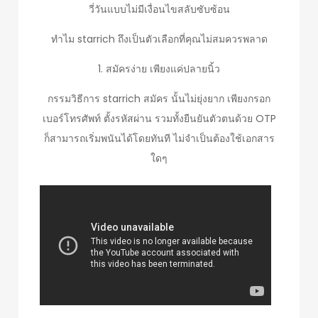
วี่วันแบบไม่มีเงื่อนไขสลับซับซ้อน
ทำไม starrich ถึงเป็นตัวเลือกที่คุณไม่สมควรพลาด
1. สมัครง่าย เพียงแค่ปลายนิ้ว
กรรมวิธีการ starrich สมัคร นั้นไม่ยุ่งยาก เพียงกรอก
เบอร์โทรศัพท์ ตั้งรหัสผ่าน รวมทั้งยืนยันตัวตนด้วย OTP
ก็สามารถเริ่มพนันได้โดยทันที ไม่จำเป็นต้องใช้เอกสาร
ใดๆ