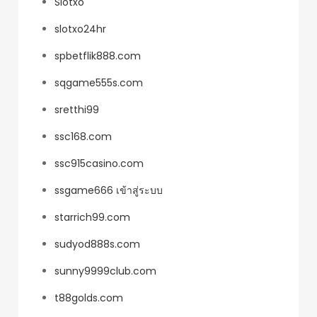
Slotxo
slotxo24hr
spbetflik888.com
sqgame555s.com
sretthi99
ssc168.com
ssc915casino.com
ssgame666 เข้าสู่ระบบ
starrich99.com
sudyod888s.com
sunny9999club.com
t88golds.com