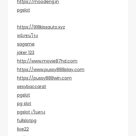
https://moodeng.in
pgslot
https://918kissauto.xyz
หนังชนโรง
sagame
joker 123
http://www.movie87hd.com
https://www.pussy888play.com
https://pussy888win.com
sexybaccarat
pgslot
pg slot
pgslot เว็บตรง
fullslotpg
live22