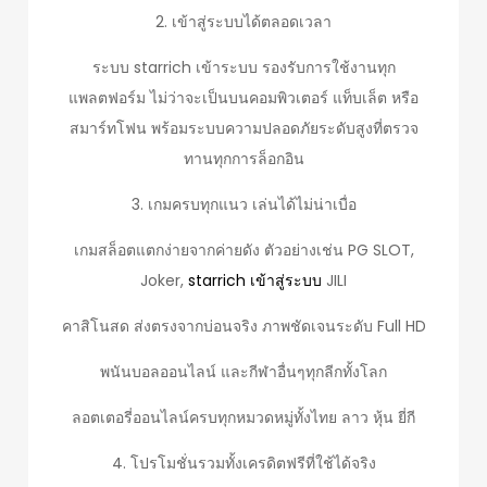
2. เข้าสู่ระบบได้ตลอดเวลา
ระบบ starrich เข้าระบบ รองรับการใช้งานทุก
แพลตฟอร์ม ไม่ว่าจะเป็นบนคอมพิวเตอร์ แท็บเล็ต หรือ
สมาร์ทโฟน พร้อมระบบความปลอดภัยระดับสูงที่ตรวจ
ทานทุกการล็อกอิน
3. เกมครบทุกแนว เล่นได้ไม่น่าเบื่อ
เกมสล็อตแตกง่ายจากค่ายดัง ตัวอย่างเช่น PG SLOT,
Joker,
starrich เข้าสู่ระบบ
JILI
คาสิโนสด ส่งตรงจากบ่อนจริง ภาพชัดเจนระดับ Full HD
พนันบอลออนไลน์ และกีฬาอื่นๆทุกลีกทั้งโลก
ลอตเตอรี่ออนไลน์ครบทุกหมวดหมู่ทั้งไทย ลาว หุ้น ยี่กี
4. โปรโมชั่นรวมทั้งเครดิตฟรีที่ใช้ได้จริง