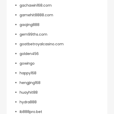
gachawin168.com
gamehit8888.com
gaojing888
gem99ths.com
goatbetroyalcasino.com
golden456
gowingo
happy168
hengjing168
huayhit88
hydra888
ib888pro.bet