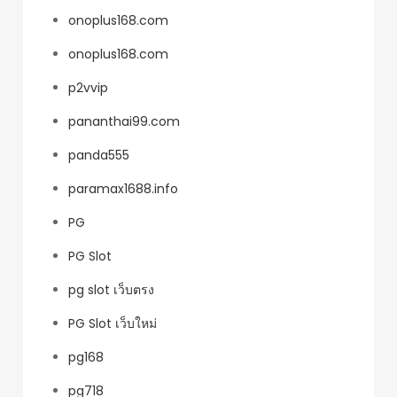
onoplus168.com
onoplus168.com
p2vvip
pananthai99.com
panda555
paramax1688.info
PG
PG Slot
pg slot เว็บตรง
PG Slot เว็บใหม่
pg168
pg718