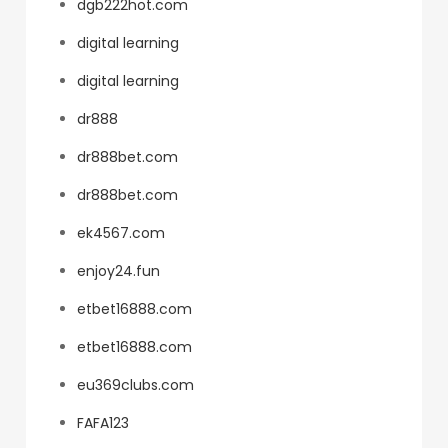
dgb222hot.com
digital learning
digital learning
dr888
dr888bet.com
dr888bet.com
ek4567.com
enjoy24.fun
etbet16888.com
etbet16888.com
eu369clubs.com
FAFA123