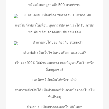
พร้อมโบนัสสูงสุดถึง 500 บาทต่อวัน
3. เสนอแนะเพื่อนพ้อง รับค่าคอม + เครดิตเพิ่ม
แชร์ลิงก์สมัครให้เพื่อน ทุกการสมัครคุณจะได้รับเครดิต
ฟรีเพิ่ม พร้อมค่าคอมมิชชั่นรายเดือน
คำถามพบได้บ่อยเกี่ยวกับ starrich
starrich เป็นเว็บไซต์ตรงหรือผ่านเอเย่นต์?
เว็บตรง 100% ไม่ผ่านคนกลาง หมดปัญหาเรื่องโกงหรือ
ล็อกยูสเซอร์
เครดิตฟรีเบิกเงินได้หรือเปล่า?
สามารถเบิกเงินได้ เมื่อทำยอดเทิร์นตามข้อตกลงโปรโม
ชั่นที่ระบุ
มีระบบระเบียบฝากถอนอัตโนมัติไหม?