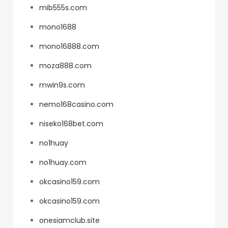
mib555s.com
mono1688
mono16888.com
moza888.com
mwin9s.com
nemo168casino.com
niseko168bet.com
no1huay
no1huay.com
okcasino159.com
okcasino159.com
onesiamclub.site