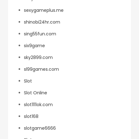
sexygameplus.me
shinobi24hr.com
sing55fun.com
six9game
sky2899.com
sl99games.com
Slot
Slot Online
slot1111ok.com
slot168
slotgame6666