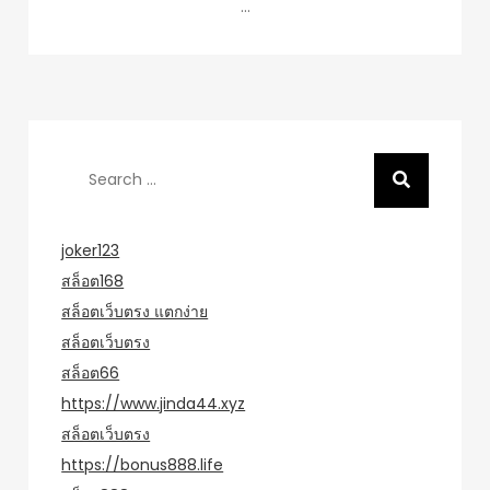
…
Search
for:
joker123
สล็อต168
สล็อตเว็บตรง แตกง่าย
สล็อตเว็บตรง
สล็อต66
https://www.jinda44.xyz
สล็อตเว็บตรง
https://bonus888.life