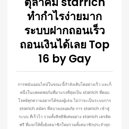
ตุลาคม starrich
ทำกำไรง่ายมาก
ระบบฝากถอนเร็ว
ถอนเงินได้เลย Top
16 by Gay
การพนันออนไลน์ในขณะนี้กำลังเติบโตอย่างเร็ว และก็
หนึ่งในแพลตฟอร์มที่มาแรงที่สุดเป็น starrich ที่ตอบ
โจทย์ทุกความอยากได้ของผู้เล่น ไม่ว่าจะเป็นระบบการ
starrich สมัคร ที่สบายปลอดภัย การ starrich เข้าสู่
ระบบ ที่เร็วไว รวมทั้งสิทธิพิเศษอย่าง starrich เครดิต
ฟรี ที่แจกให้ทั้งยังสมาชิกใหม่รวมทั้งสมาชิกประจำทุก