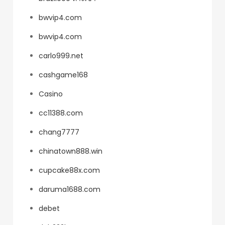
bwvip4.com
bwvip4.com
carlo999.net
cashgame168
Casino
cc11388.com
chang7777
chinatown888.win
cupcake88x.com
daruma1688.com
debet